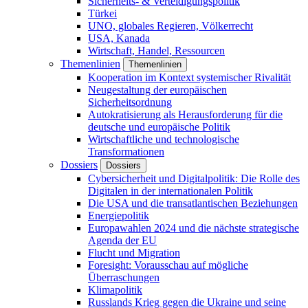
Sicherheits- & Verteidigungspolitik
Türkei
UNO, globales Regieren, Völkerrecht
USA, Kanada
Wirtschaft, Handel, Ressourcen
Themenlinien
Themenlinien
Kooperation im Kontext systemischer Rivalität
Neugestaltung der europäischen
Sicherheitsordnung
Autokratisierung als Herausforderung für die
deutsche und europäische Politik
Wirtschaftliche und technologische
Transformationen
Dossiers
Dossiers
Cybersicherheit und Digitalpolitik: Die Rolle des
Digitalen in der internationalen Politik
Die USA und die transatlantischen Beziehungen
Energiepolitik
Europawahlen 2024 und die nächste strategische
Agenda der EU
Flucht und Migration
Foresight: Vorausschau auf mögliche
Überraschungen
Klimapolitik
Russlands Krieg gegen die Ukraine und seine