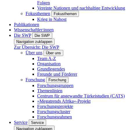
Folgen
Vereinte Nationen und nachhaltige Entwicklung
Fokusthemen
Fokusthemen
Krieg in Nahost
Publikationen
Wissenschaftler:innen
Die SWP
Die SWP
Navigation zuklappen
Zur Übersicht: Die SWP
Über uns
Über uns
Team A-Z
Organisation
Grundlegendes
Freunde und Förderer
Forschung
Forschung
Forschungsgruppen
Themenlinien
Centrum für angewandte Türkeistudien (CATS)
»Megatrends Afrika«-Projekt
Forschungsprojekte
Forschungscluster
Forschungsrahmen
Service
Service
Navigation zuklappen