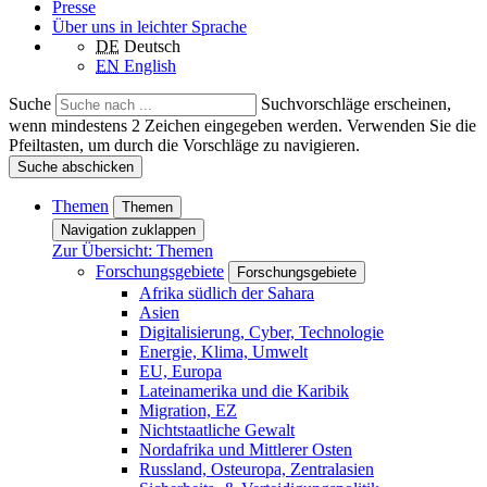
Presse
Über uns in leichter Sprache
DE
Deutsch
EN
English
Suche
Suchvorschläge erscheinen,
wenn mindestens 2 Zeichen eingegeben werden. Verwenden Sie die
Pfeiltasten, um durch die Vorschläge zu navigieren.
Suche abschicken
Themen
Themen
Navigation zuklappen
Zur Übersicht: Themen
Forschungsgebiete
Forschungsgebiete
Afrika südlich der Sahara
Asien
Digitalisierung, Cyber, Technologie
Energie, Klima, Umwelt
EU, Europa
Lateinamerika und die Karibik
Migration, EZ
Nichtstaatliche Gewalt
Nordafrika und Mittlerer Osten
Russland, Osteuropa, Zentralasien