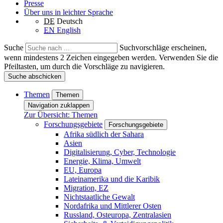
Presse
Über uns in leichter Sprache
DE
Deutsch
EN
English
Suche
Suchvorschläge erscheinen,
wenn mindestens 2 Zeichen eingegeben werden. Verwenden Sie die
Pfeiltasten, um durch die Vorschläge zu navigieren.
Suche abschicken
Themen
Themen
Navigation zuklappen
Zur Übersicht: Themen
Forschungsgebiete
Forschungsgebiete
Afrika südlich der Sahara
Asien
Digitalisierung, Cyber, Technologie
Energie, Klima, Umwelt
EU, Europa
Lateinamerika und die Karibik
Migration, EZ
Nichtstaatliche Gewalt
Nordafrika und Mittlerer Osten
Russland, Osteuropa, Zentralasien