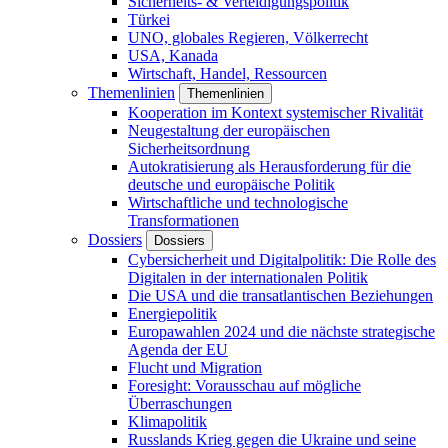
Sicherheits- & Verteidigungspolitik
Türkei
UNO, globales Regieren, Völkerrecht
USA, Kanada
Wirtschaft, Handel, Ressourcen
Themenlinien
Themenlinien
Kooperation im Kontext systemischer Rivalität
Neugestaltung der europäischen
Sicherheitsordnung
Autokratisierung als Herausforderung für die
deutsche und europäische Politik
Wirtschaftliche und technologische
Transformationen
Dossiers
Dossiers
Cybersicherheit und Digitalpolitik: Die Rolle des
Digitalen in der internationalen Politik
Die USA und die transatlantischen Beziehungen
Energiepolitik
Europawahlen 2024 und die nächste strategische
Agenda der EU
Flucht und Migration
Foresight: Vorausschau auf mögliche
Überraschungen
Klimapolitik
Russlands Krieg gegen die Ukraine und seine