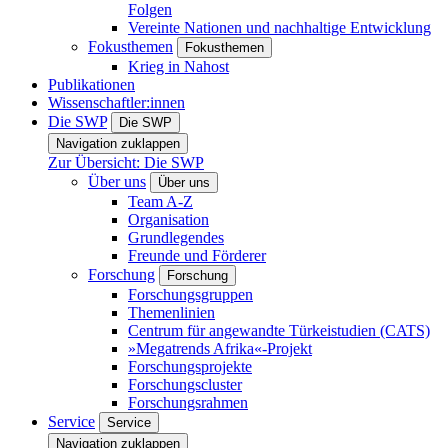
Folgen
Vereinte Nationen und nachhaltige Entwicklung
Fokusthemen
Fokusthemen
Krieg in Nahost
Publikationen
Wissenschaftler:innen
Die SWP
Die SWP
Navigation zuklappen
Zur Übersicht: Die SWP
Über uns
Über uns
Team A-Z
Organisation
Grundlegendes
Freunde und Förderer
Forschung
Forschung
Forschungsgruppen
Themenlinien
Centrum für angewandte Türkeistudien (CATS)
»Megatrends Afrika«-Projekt
Forschungsprojekte
Forschungscluster
Forschungsrahmen
Service
Service
Navigation zuklappen