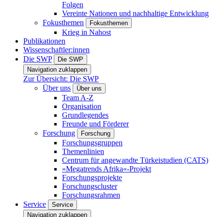
Folgen
Vereinte Nationen und nachhaltige Entwicklung
Fokusthemen
Fokusthemen
Krieg in Nahost
Publikationen
Wissenschaftler:innen
Die SWP
Die SWP
Navigation zuklappen
Zur Übersicht: Die SWP
Über uns
Über uns
Team A-Z
Organisation
Grundlegendes
Freunde und Förderer
Forschung
Forschung
Forschungsgruppen
Themenlinien
Centrum für angewandte Türkeistudien (CATS)
»Megatrends Afrika«-Projekt
Forschungsprojekte
Forschungscluster
Forschungsrahmen
Service
Service
Navigation zuklappen