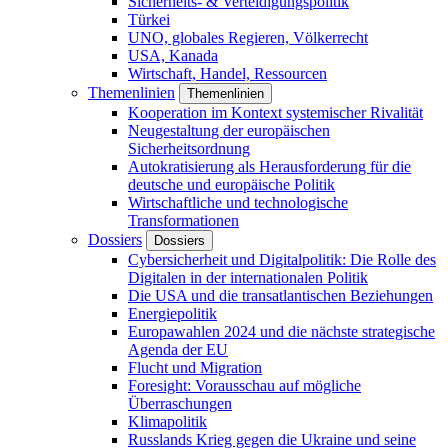
Sicherheits- & Verteidigungspolitik
Türkei
UNO, globales Regieren, Völkerrecht
USA, Kanada
Wirtschaft, Handel, Ressourcen
Themenlinien
Themenlinien
Kooperation im Kontext systemischer Rivalität
Neugestaltung der europäischen
Sicherheitsordnung
Autokratisierung als Herausforderung für die
deutsche und europäische Politik
Wirtschaftliche und technologische
Transformationen
Dossiers
Dossiers
Cybersicherheit und Digitalpolitik: Die Rolle des
Digitalen in der internationalen Politik
Die USA und die transatlantischen Beziehungen
Energiepolitik
Europawahlen 2024 und die nächste strategische
Agenda der EU
Flucht und Migration
Foresight: Vorausschau auf mögliche
Überraschungen
Klimapolitik
Russlands Krieg gegen die Ukraine und seine