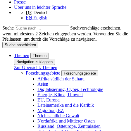
Presse
Über uns in leichter Sprache
DE
Deutsch
EN
English
Suche
Suchvorschläge erscheinen,
wenn mindestens 2 Zeichen eingegeben werden. Verwenden Sie die
Pfeiltasten, um durch die Vorschläge zu navigieren.
Suche abschicken
Themen
Themen
Navigation zuklappen
Zur Übersicht: Themen
Forschungsgebiete
Forschungsgebiete
Afrika südlich der Sahara
Asien
Digitalisierung, Cyber, Technologie
Energie, Klima, Umwelt
EU, Europa
Lateinamerika und die Karibik
Migration, EZ
Nichtstaatliche Gewalt
Nordafrika und Mittlerer Osten
Russland, Osteuropa, Zentralasien