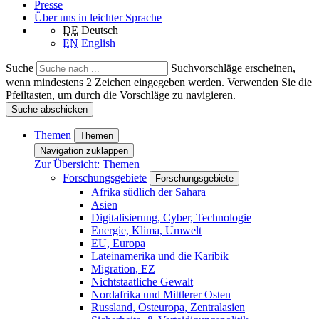
Presse
Über uns in leichter Sprache
DE
Deutsch
EN
English
Suche
Suchvorschläge erscheinen,
wenn mindestens 2 Zeichen eingegeben werden. Verwenden Sie die
Pfeiltasten, um durch die Vorschläge zu navigieren.
Suche abschicken
Themen
Themen
Navigation zuklappen
Zur Übersicht: Themen
Forschungsgebiete
Forschungsgebiete
Afrika südlich der Sahara
Asien
Digitalisierung, Cyber, Technologie
Energie, Klima, Umwelt
EU, Europa
Lateinamerika und die Karibik
Migration, EZ
Nichtstaatliche Gewalt
Nordafrika und Mittlerer Osten
Russland, Osteuropa, Zentralasien