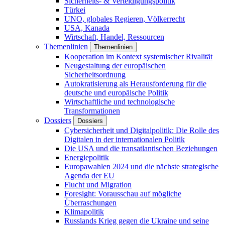
Sicherheits- & Verteidigungspolitik
Türkei
UNO, globales Regieren, Völkerrecht
USA, Kanada
Wirtschaft, Handel, Ressourcen
Themenlinien
Themenlinien
Kooperation im Kontext systemischer Rivalität
Neugestaltung der europäischen
Sicherheitsordnung
Autokratisierung als Herausforderung für die
deutsche und europäische Politik
Wirtschaftliche und technologische
Transformationen
Dossiers
Dossiers
Cybersicherheit und Digitalpolitik: Die Rolle des
Digitalen in der internationalen Politik
Die USA und die transatlantischen Beziehungen
Energiepolitik
Europawahlen 2024 und die nächste strategische
Agenda der EU
Flucht und Migration
Foresight: Vorausschau auf mögliche
Überraschungen
Klimapolitik
Russlands Krieg gegen die Ukraine und seine