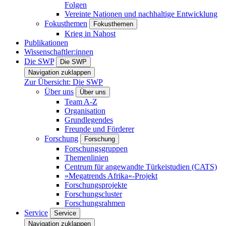
Folgen
Vereinte Nationen und nachhaltige Entwicklung
Fokusthemen
Fokusthemen
Krieg in Nahost
Publikationen
Wissenschaftler:innen
Die SWP
Die SWP
Navigation zuklappen
Zur Übersicht: Die SWP
Über uns
Über uns
Team A-Z
Organisation
Grundlegendes
Freunde und Förderer
Forschung
Forschung
Forschungsgruppen
Themenlinien
Centrum für angewandte Türkeistudien (CATS)
»Megatrends Afrika«-Projekt
Forschungsprojekte
Forschungscluster
Forschungsrahmen
Service
Service
Navigation zuklappen