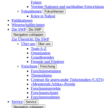
Folgen
Vereinte Nationen und nachhaltige Entwicklung
Fokusthemen
Fokusthemen
Krieg in Nahost
Publikationen
Wissenschaftler:innen
Die SWP
Die SWP
Navigation zuklappen
Zur Übersicht: Die SWP
Über uns
Über uns
Team A-Z
Organisation
Grundlegendes
Freunde und Förderer
Forschung
Forschung
Forschungsgruppen
Themenlinien
Centrum für angewandte Türkeistudien (CATS)
»Megatrends Afrika«-Projekt
Forschungsprojekte
Forschungscluster
Forschungsrahmen
Service
Service
Navigation zuklappen