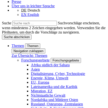
Presse
Über uns in leichter Sprache
DE
Deutsch
EN
English
Suche
Suchvorschläge erscheinen,
wenn mindestens 2 Zeichen eingegeben werden. Verwenden Sie die
Pfeiltasten, um durch die Vorschläge zu navigieren.
Suche abschicken
Themen
Themen
Navigation zuklappen
Zur Übersicht: Themen
Forschungsgebiete
Forschungsgebiete
Afrika südlich der Sahara
Asien
Digitalisierung, Cyber, Technologie
Energie, Klima, Umwelt
EU, Europa
Lateinamerika und die Karibik
Migration, EZ
Nichtstaatliche Gewalt
Nordafrika und Mittlerer Osten
Russland, Osteuropa, Zentralasien