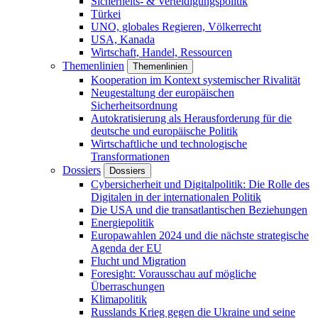
Sicherheits- & Verteidigungspolitik
Türkei
UNO, globales Regieren, Völkerrecht
USA, Kanada
Wirtschaft, Handel, Ressourcen
Themenlinien
Themenlinien
Kooperation im Kontext systemischer Rivalität
Neugestaltung der europäischen
Sicherheitsordnung
Autokratisierung als Herausforderung für die
deutsche und europäische Politik
Wirtschaftliche und technologische
Transformationen
Dossiers
Dossiers
Cybersicherheit und Digitalpolitik: Die Rolle des
Digitalen in der internationalen Politik
Die USA und die transatlantischen Beziehungen
Energiepolitik
Europawahlen 2024 und die nächste strategische
Agenda der EU
Flucht und Migration
Foresight: Vorausschau auf mögliche
Überraschungen
Klimapolitik
Russlands Krieg gegen die Ukraine und seine