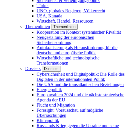
Sicherheits- & Verteidigungspolitik
Türkei
UNO, globales Regieren, Völkerrecht
USA, Kanada
Wirtschaft, Handel, Ressourcen
Themenlinien
Themenlinien
Kooperation im Kontext systemischer Rivalität
Neugestaltung der europäischen
Sicherheitsordnung
Autokratisierung als Herausforderung für die
deutsche und europäische Politik
Wirtschaftliche und technologische
Transformationen
Dossiers
Dossiers
Cybersicherheit und Digitalpolitik: Die Rolle des
Digitalen in der internationalen Politik
Die USA und die transatlantischen Beziehungen
Energiepolitik
Europawahlen 2024 und die nächste strategische
Agenda der EU
Flucht und Migration
Foresight: Vorausschau auf mögliche
Überraschungen
Klimapolitik
Russlands Krieg gegen die Ukraine und seine