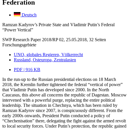
Federation
Deutsch
Ramzan Kadyrov’s Private State and Vladimir Putin’s Federal
“Power Vertical”
SWP Research Paper 2018/RP 02, 25.05.2018, 32 Seiten
Forschungsgebiete
UNO, globales Regieren, Völkerrecht
Russland, Osteuropa, Zentralasien
PDF | 916 KB
In the run-up to the Russian presidential elections on 18 March
2018, the Kremlin further tightened the federal “vertical of power”
that Vladimir Putin has developed since 2000. In the North
Caucasus, this above all concerns the republic of Dagestan. Moscow
intervened with a powerful purge, replacing the entire political
leadership. The situation in Chechnya, which has been ruled by
Ramzan Kadyrov since 2007, is conspicuously different. From the
early 2000s onwards, President Putin conducted a policy of
“Chechenisation” there, delegating the fight against the armed revolt
to local security forces. Under Putin’s protection, the republic gained