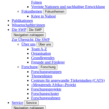
Folgen
Vereinte Nationen und nachhaltige Entwicklung
Fokusthemen
Fokusthemen
Krieg in Nahost
Publikationen
Wissenschaftler:innen
Die SWP
Die SWP
Navigation zuklappen
Zur Übersicht: Die SWP
Über uns
Über uns
Team A-Z
Organisation
Grundlegendes
Freunde und Förderer
Forschung
Forschung
Forschungsgruppen
Themenlinien
Centrum für angewandte Türkeistudien (CATS)
»Megatrends Afrika«-Projekt
Forschungsprojekte
Forschungscluster
Forschungsrahmen
Service
Service
Navigation zuklappen