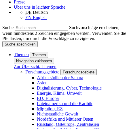
Presse
Über uns in leichter Sprache
DE
Deutsch
EN
English
Suche
Suchvorschläge erscheinen,
wenn mindestens 2 Zeichen eingegeben werden. Verwenden Sie die
Pfeiltasten, um durch die Vorschläge zu navigieren.
Suche abschicken
Themen
Themen
Navigation zuklappen
Zur Übersicht: Themen
Forschungsgebiete
Forschungsgebiete
Afrika südlich der Sahara
Asien
Digitalisierung, Cyber, Technologie
Energie, Klima, Umwelt
EU, Europa
Lateinamerika und die Karibik
Migration, EZ
Nichtstaatliche Gewalt
Nordafrika und Mittlerer Osten
Russland, Osteuropa, Zentralasien