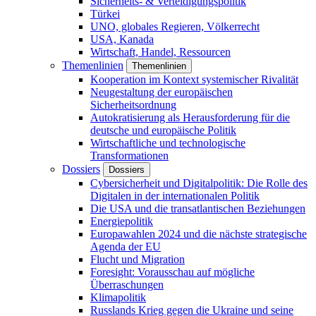
Sicherheits- & Verteidigungspolitik
Türkei
UNO, globales Regieren, Völkerrecht
USA, Kanada
Wirtschaft, Handel, Ressourcen
Themenlinien
Themenlinien
Kooperation im Kontext systemischer Rivalität
Neugestaltung der europäischen
Sicherheitsordnung
Autokratisierung als Herausforderung für die
deutsche und europäische Politik
Wirtschaftliche und technologische
Transformationen
Dossiers
Dossiers
Cybersicherheit und Digitalpolitik: Die Rolle des
Digitalen in der internationalen Politik
Die USA und die transatlantischen Beziehungen
Energiepolitik
Europawahlen 2024 und die nächste strategische
Agenda der EU
Flucht und Migration
Foresight: Vorausschau auf mögliche
Überraschungen
Klimapolitik
Russlands Krieg gegen die Ukraine und seine