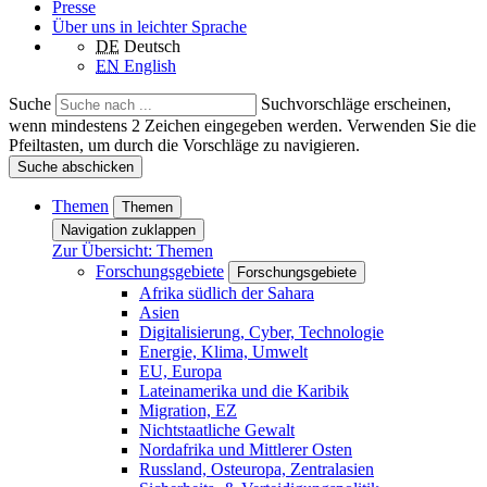
Presse
Über uns in leichter Sprache
DE
Deutsch
EN
English
Suche
Suchvorschläge erscheinen,
wenn mindestens 2 Zeichen eingegeben werden. Verwenden Sie die
Pfeiltasten, um durch die Vorschläge zu navigieren.
Suche abschicken
Themen
Themen
Navigation zuklappen
Zur Übersicht: Themen
Forschungsgebiete
Forschungsgebiete
Afrika südlich der Sahara
Asien
Digitalisierung, Cyber, Technologie
Energie, Klima, Umwelt
EU, Europa
Lateinamerika und die Karibik
Migration, EZ
Nichtstaatliche Gewalt
Nordafrika und Mittlerer Osten
Russland, Osteuropa, Zentralasien