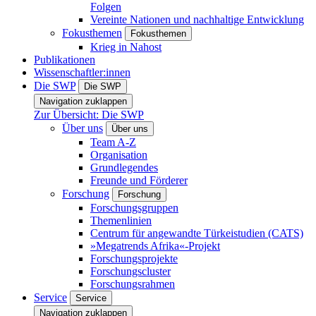
Folgen
Vereinte Nationen und nachhaltige Entwicklung
Fokusthemen
Fokusthemen
Krieg in Nahost
Publikationen
Wissenschaftler:innen
Die SWP
Die SWP
Navigation zuklappen
Zur Übersicht: Die SWP
Über uns
Über uns
Team A-Z
Organisation
Grundlegendes
Freunde und Förderer
Forschung
Forschung
Forschungsgruppen
Themenlinien
Centrum für angewandte Türkeistudien (CATS)
»Megatrends Afrika«-Projekt
Forschungsprojekte
Forschungscluster
Forschungsrahmen
Service
Service
Navigation zuklappen