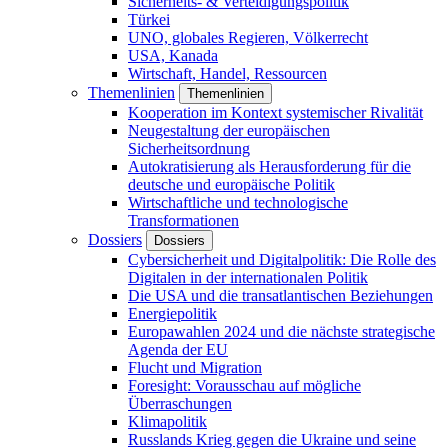
Sicherheits- & Verteidigungspolitik
Türkei
UNO, globales Regieren, Völkerrecht
USA, Kanada
Wirtschaft, Handel, Ressourcen
Themenlinien
Themenlinien
Kooperation im Kontext systemischer Rivalität
Neugestaltung der europäischen
Sicherheitsordnung
Autokratisierung als Herausforderung für die
deutsche und europäische Politik
Wirtschaftliche und technologische
Transformationen
Dossiers
Dossiers
Cybersicherheit und Digitalpolitik: Die Rolle des
Digitalen in der internationalen Politik
Die USA und die transatlantischen Beziehungen
Energiepolitik
Europawahlen 2024 und die nächste strategische
Agenda der EU
Flucht und Migration
Foresight: Vorausschau auf mögliche
Überraschungen
Klimapolitik
Russlands Krieg gegen die Ukraine und seine