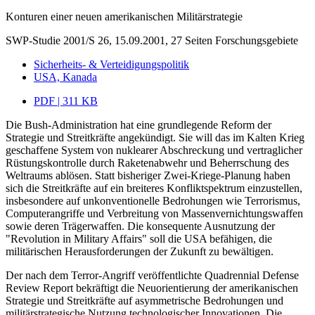
Konturen einer neuen amerikanischen Militärstrategie
SWP-Studie 2001/S 26, 15.09.2001, 27 Seiten
Forschungsgebiete
Sicherheits- & Verteidigungspolitik
USA, Kanada
PDF | 311 KB
Die Bush-Administration hat eine grundlegende Reform der
Strategie und Streitkräfte angekündigt. Sie will das im Kalten Krieg
geschaffene System von nuklearer Abschreckung und vertraglicher
Rüstungskontrolle durch Raketenabwehr und Beherrschung des
Weltraums ablösen. Statt bisheriger Zwei-Kriege-Planung haben
sich die Streitkräfte auf ein breiteres Konfliktspektrum einzustellen,
insbesondere auf unkonventionelle Bedrohungen wie Terrorismus,
Computerangriffe und Verbreitung von Massenvernichtungswaffen
sowie deren Trägerwaffen. Die konsequente Ausnutzung der
"Revolution in Military Affairs" soll die USA befähigen, die
militärischen Herausforderungen der Zukunft zu bewältigen.
Der nach dem Terror-Angriff veröffentlichte Quadrennial Defense
Review Report bekräftigt die Neuorientierung der amerikanischen
Strategie und Streitkräfte auf asymmetrische Bedrohungen und
militärstrategische Nutzung technologischer Innovationen. Die