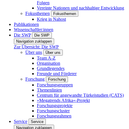
Folgen
Vereinte Nationen und nachhaltige Entwicklung
Fokusthemen
Fokusthemen
Krieg in Nahost
Publikationen
Wissenschaftler:innen
Die SWP
Die SWP
Navigation zuklappen
Zur Übersicht: Die SWP
Über uns
Über uns
Team A-Z
Organisation
Grundlegendes
Freunde und Förderer
Forschung
Forschung
Forschungsgruppen
Themenlinien
Centrum für angewandte Türkeistudien (CATS)
»Megatrends Afrika«-Projekt
Forschungsprojekte
Forschungscluster
Forschungsrahmen
Service
Service
Navigation zuklappen