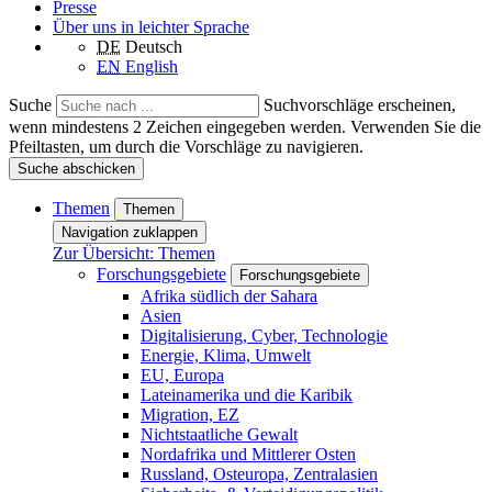
Presse
Über uns in leichter Sprache
DE
Deutsch
EN
English
Suche
Suchvorschläge erscheinen,
wenn mindestens 2 Zeichen eingegeben werden. Verwenden Sie die
Pfeiltasten, um durch die Vorschläge zu navigieren.
Suche abschicken
Themen
Themen
Navigation zuklappen
Zur Übersicht: Themen
Forschungsgebiete
Forschungsgebiete
Afrika südlich der Sahara
Asien
Digitalisierung, Cyber, Technologie
Energie, Klima, Umwelt
EU, Europa
Lateinamerika und die Karibik
Migration, EZ
Nichtstaatliche Gewalt
Nordafrika und Mittlerer Osten
Russland, Osteuropa, Zentralasien