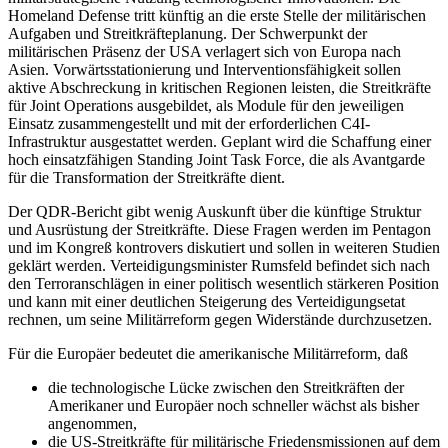
Homeland Defense tritt künftig an die erste Stelle der militärischen
Aufgaben und Streitkräfteplanung. Der Schwerpunkt der
militärischen Präsenz der USA verlagert sich von Europa nach
Asien. Vorwärtsstationierung und Interventionsfähigkeit sollen
aktive Abschreckung in kritischen Regionen leisten, die Streitkräfte
für Joint Operations ausgebildet, als Module für den jeweiligen
Einsatz zusammengestellt und mit der erforderlichen C4I-
Infrastruktur ausgestattet werden. Geplant wird die Schaffung einer
hoch einsatzfähigen Standing Joint Task Force, die als Avantgarde
für die Transformation der Streitkräfte dient.
Der QDR-Bericht gibt wenig Auskunft über die künftige Struktur
und Ausrüstung der Streitkräfte. Diese Fragen werden im Pentagon
und im Kongreß kontrovers diskutiert und sollen in weiteren Studien
geklärt werden. Verteidigungsminister Rumsfeld befindet sich nach
den Terroranschlägen in einer politisch wesentlich stärkeren Position
und kann mit einer deutlichen Steigerung des Verteidigungsetat
rechnen, um seine Militärreform gegen Widerstände durchzusetzen.
Für die Europäer bedeutet die amerikanische Militärreform, daß
die technologische Lücke zwischen den Streitkräften der
Amerikaner und Europäer noch schneller wächst als bisher
angenommen,
die US-Streitkräfte für militärische Friedensmissionen auf dem