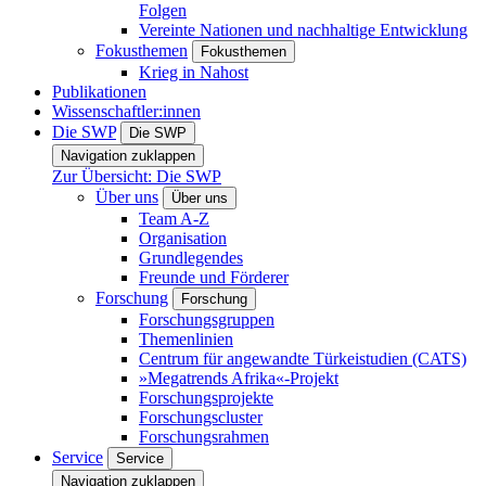
Folgen
Vereinte Nationen und nachhaltige Entwicklung
Fokusthemen
Fokusthemen
Krieg in Nahost
Publikationen
Wissenschaftler:innen
Die SWP
Die SWP
Navigation zuklappen
Zur Übersicht: Die SWP
Über uns
Über uns
Team A-Z
Organisation
Grundlegendes
Freunde und Förderer
Forschung
Forschung
Forschungsgruppen
Themenlinien
Centrum für angewandte Türkeistudien (CATS)
»Megatrends Afrika«-Projekt
Forschungsprojekte
Forschungscluster
Forschungsrahmen
Service
Service
Navigation zuklappen