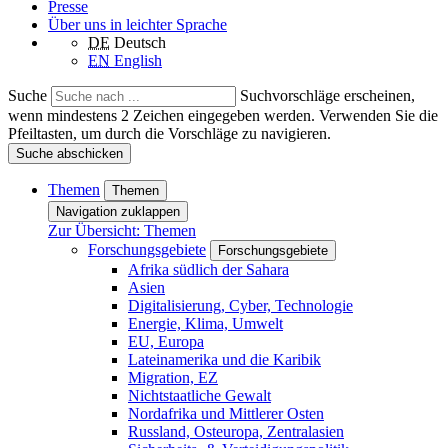
Presse
Über uns in leichter Sprache
DE
Deutsch
EN
English
Suche
Suchvorschläge erscheinen,
wenn mindestens 2 Zeichen eingegeben werden. Verwenden Sie die
Pfeiltasten, um durch die Vorschläge zu navigieren.
Suche abschicken
Themen
Themen
Navigation zuklappen
Zur Übersicht: Themen
Forschungsgebiete
Forschungsgebiete
Afrika südlich der Sahara
Asien
Digitalisierung, Cyber, Technologie
Energie, Klima, Umwelt
EU, Europa
Lateinamerika und die Karibik
Migration, EZ
Nichtstaatliche Gewalt
Nordafrika und Mittlerer Osten
Russland, Osteuropa, Zentralasien