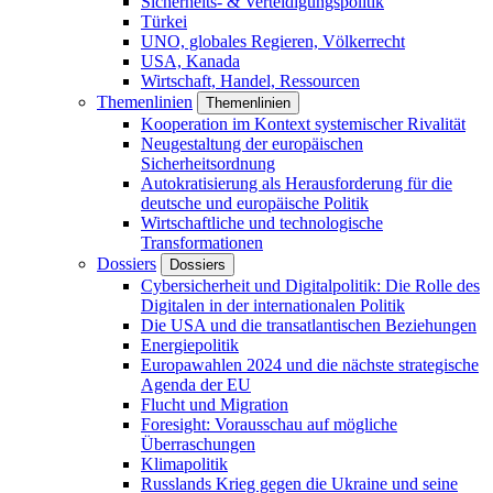
Sicherheits- & Verteidigungspolitik
Türkei
UNO, globales Regieren, Völkerrecht
USA, Kanada
Wirtschaft, Handel, Ressourcen
Themenlinien
Themenlinien
Kooperation im Kontext systemischer Rivalität
Neugestaltung der europäischen
Sicherheitsordnung
Autokratisierung als Herausforderung für die
deutsche und europäische Politik
Wirtschaftliche und technologische
Transformationen
Dossiers
Dossiers
Cybersicherheit und Digitalpolitik: Die Rolle des
Digitalen in der internationalen Politik
Die USA und die transatlantischen Beziehungen
Energiepolitik
Europawahlen 2024 und die nächste strategische
Agenda der EU
Flucht und Migration
Foresight: Vorausschau auf mögliche
Überraschungen
Klimapolitik
Russlands Krieg gegen die Ukraine und seine