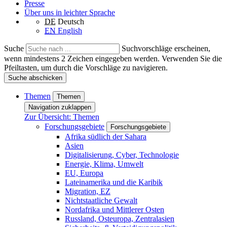
Presse
Über uns in leichter Sprache
DE
Deutsch
EN
English
Suche
Suchvorschläge erscheinen,
wenn mindestens 2 Zeichen eingegeben werden. Verwenden Sie die
Pfeiltasten, um durch die Vorschläge zu navigieren.
Suche abschicken
Themen
Themen
Navigation zuklappen
Zur Übersicht: Themen
Forschungsgebiete
Forschungsgebiete
Afrika südlich der Sahara
Asien
Digitalisierung, Cyber, Technologie
Energie, Klima, Umwelt
EU, Europa
Lateinamerika und die Karibik
Migration, EZ
Nichtstaatliche Gewalt
Nordafrika und Mittlerer Osten
Russland, Osteuropa, Zentralasien