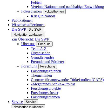
Folgen
Vereinte Nationen und nachhaltige Entwicklung
Fokusthemen
Fokusthemen
Krieg in Nahost
Publikationen
Wissenschaftler:innen
Die SWP
Die SWP
Navigation zuklappen
Zur Übersicht: Die SWP
Über uns
Über uns
Team A-Z
Organisation
Grundlegendes
Freunde und Förderer
Forschung
Forschung
Forschungsgruppen
Themenlinien
Centrum für angewandte Türkeistudien (CATS)
»Megatrends Afrika«-Projekt
Forschungsprojekte
Forschungscluster
Forschungsrahmen
Service
Service
Navigation zuklappen