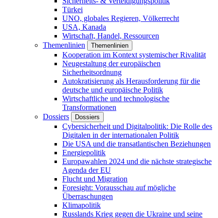
Sicherheits- & Verteidigungspolitik
Türkei
UNO, globales Regieren, Völkerrecht
USA, Kanada
Wirtschaft, Handel, Ressourcen
Themenlinien
Themenlinien
Kooperation im Kontext systemischer Rivalität
Neugestaltung der europäischen
Sicherheitsordnung
Autokratisierung als Herausforderung für die
deutsche und europäische Politik
Wirtschaftliche und technologische
Transformationen
Dossiers
Dossiers
Cybersicherheit und Digitalpolitik: Die Rolle des
Digitalen in der internationalen Politik
Die USA und die transatlantischen Beziehungen
Energiepolitik
Europawahlen 2024 und die nächste strategische
Agenda der EU
Flucht und Migration
Foresight: Vorausschau auf mögliche
Überraschungen
Klimapolitik
Russlands Krieg gegen die Ukraine und seine