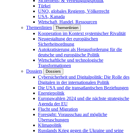
Sicherheits- & Verteidigungspolitik
Türkei
UNO, globales Regieren, Völkerrecht
USA, Kanada
Wirtschaft, Handel, Ressourcen
Themenlinien
Themenlinien
Kooperation im Kontext systemischer Rivalität
Neugestaltung der europäischen
Sicherheitsordnung
Autokratisierung als Herausforderung für die
deutsche und europäische Politik
Wirtschaftliche und technologische
Transformationen
Dossiers
Dossiers
Cybersicherheit und Digitalpolitik: Die Rolle des
Digitalen in der internationalen Politik
Die USA und die transatlantischen Beziehungen
Energiepolitik
Europawahlen 2024 und die nächste strategische
Agenda der EU
Flucht und Migration
Foresight: Vorausschau auf mögliche
Überraschungen
Klimapolitik
Russlands Krieg gegen die Ukraine und seine