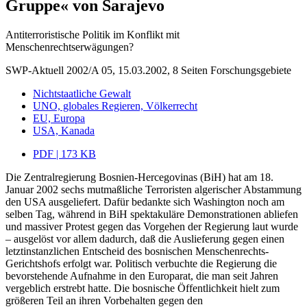
Gruppe« von Sarajevo
Antiterroristische Politik im Konflikt mit
Menschenrechtserwägungen?
SWP-Aktuell 2002/A 05, 15.03.2002, 8 Seiten
Forschungsgebiete
Nichtstaatliche Gewalt
UNO, globales Regieren, Völkerrecht
EU, Europa
USA, Kanada
PDF | 173 KB
Die Zentralregierung Bosnien-Hercegovinas (BiH) hat am 18.
Januar 2002 sechs mutmaßliche Terroristen algerischer Abstammung
den USA ausgeliefert. Dafür bedankte sich Washington noch am
selben Tag, während in BiH spektakuläre Demonstrationen abliefen
und massiver Protest gegen das Vorgehen der Regierung laut wurde
– ausgelöst vor allem dadurch, daß die Auslieferung gegen einen
letztinstanzlichen Entscheid des bosnischen Menschenrechts-
Gerichtshofs erfolgt war. Politisch verbuchte die Regierung die
bevorstehende Aufnahme in den Europarat, die man seit Jahren
vergeblich erstrebt hatte. Die bosnische Öffentlichkeit hielt zum
größeren Teil an ihren Vorbehalten gegen den