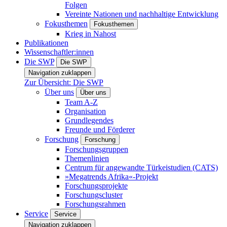
Folgen
Vereinte Nationen und nachhaltige Entwicklung
Fokusthemen
Fokusthemen
Krieg in Nahost
Publikationen
Wissenschaftler:innen
Die SWP
Die SWP
Navigation zuklappen
Zur Übersicht: Die SWP
Über uns
Über uns
Team A-Z
Organisation
Grundlegendes
Freunde und Förderer
Forschung
Forschung
Forschungsgruppen
Themenlinien
Centrum für angewandte Türkeistudien (CATS)
»Megatrends Afrika«-Projekt
Forschungsprojekte
Forschungscluster
Forschungsrahmen
Service
Service
Navigation zuklappen