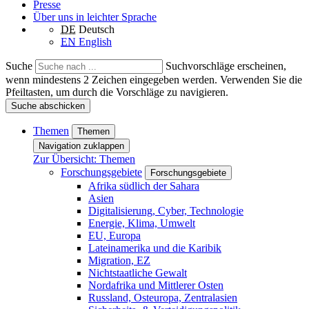
Presse
Über uns in leichter Sprache
DE
Deutsch
EN
English
Suche
Suchvorschläge erscheinen,
wenn mindestens 2 Zeichen eingegeben werden. Verwenden Sie die
Pfeiltasten, um durch die Vorschläge zu navigieren.
Suche abschicken
Themen
Themen
Navigation zuklappen
Zur Übersicht: Themen
Forschungsgebiete
Forschungsgebiete
Afrika südlich der Sahara
Asien
Digitalisierung, Cyber, Technologie
Energie, Klima, Umwelt
EU, Europa
Lateinamerika und die Karibik
Migration, EZ
Nichtstaatliche Gewalt
Nordafrika und Mittlerer Osten
Russland, Osteuropa, Zentralasien