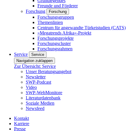
Grundlegendes
Freunde und Förderer
Forschung
Forschung
Forschungsgruppen
Themenlinien
Centrum für angewandte Türkeistudien (CATS)
»Megatrends Afrika«-Projekt
Forschungsprojekte
Forschungscluster
Forschungsrahmen
Service
Service
Navigation zuklappen
Zur Übersicht: Service
Unser Beratungsangebot
Newsletter
SWP-Podcast
Video
SWP-WebMonitore
Literaturdatenbank
Soziale Medien
Newsfeed
Kontakt
Karriere
Presse