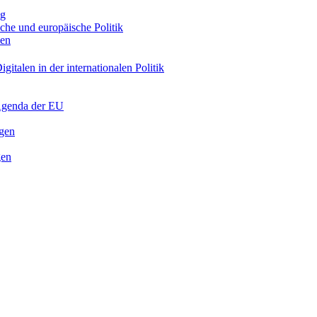
ng
sche und europäische Politik
nen
gitalen in der internationalen Politik
 Agenda der EU
ngen
gen