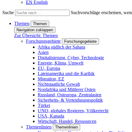
EN
English
Suche
Suchvorschläge erscheinen, wenn
Themen
Themen
Navigation zuklappen
Zur Übersicht: Themen
Forschungsgebiete
Forschungsgebiete
Afrika südlich der Sahara
Asien
Digitalisierung, Cyber, Technologie
Energie, Klima, Umwelt
EU, Europa
Lateinamerika und die Karibik
Migration, EZ
Nichtstaatliche Gewalt
Nordafrika und Mittlerer Osten
Russland, Osteuropa, Zentralasien
Sicherheits- & Verteidigungspolitik
Türkei
UNO, globales Regieren, Völkerrecht
USA, Kanada
Wirtschaft, Handel, Ressourcen
Themenlinien
Themenlinien