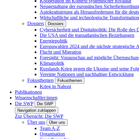
Kooperation im Kontext systemischer Rivalität
Neugestaltung der europäischen Sicherheitsordnu
Autokratisierung als Herausforderung für die deut
Wirtschaftliche und technologische Transformatio
Dossiers
Dossiers
Cybersicherheit und Digitalpolitik: Die Rolle des Di
Die USA und die transatlantischen Beziehungen
Energiepolitik
Europawahlen 2024 und die nächste strategische
Flucht und Migration
Foresight: Vorausschau auf mögliche Überraschu
Klimapolitik
Russlands Krieg gegen die Ukraine und seine Fol
Vereinte Nationen und nachhaltige Entwicklung
Fokusthemen
Fokusthemen
Krieg in Nahost
Publikationen
Wissenschaftler:innen
Die SWP
Die SWP
Navigation zuklappen
Zur Übersicht: Die SWP
Über uns
Über uns
Team A-Z
Organisation