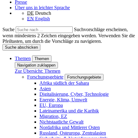
Presse
Über uns in leichter Sprache
DE
Deutsch
EN
English
Suche
Suchvorschläge erscheinen,
wenn mindestens 2 Zeichen eingegeben werden. Verwenden Sie die
Pfeiltasten, um durch die Vorschläge zu navigieren.
Suche abschicken
Themen
Themen
Navigation zuklappen
Zur Übersicht: Themen
Forschungsgebiete
Forschungsgebiete
Afrika südlich der Sahara
Asien
Digitalisierung, Cyber, Technologie
Energie, Klima, Umwelt
EU, Europa
Lateinamerika und die Karibik
Migration, EZ
Nichtstaatliche Gewalt
Nordafrika und Mittlerer Osten
Russland, Osteuropa, Zentralasien