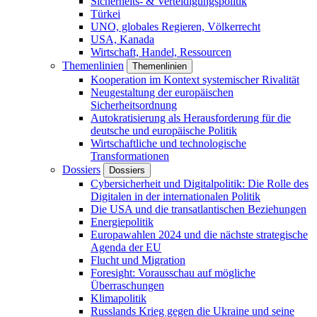
Sicherheits- & Verteidigungspolitik
Türkei
UNO, globales Regieren, Völkerrecht
USA, Kanada
Wirtschaft, Handel, Ressourcen
Themenlinien
Themenlinien
Kooperation im Kontext systemischer Rivalität
Neugestaltung der europäischen
Sicherheitsordnung
Autokratisierung als Herausforderung für die
deutsche und europäische Politik
Wirtschaftliche und technologische
Transformationen
Dossiers
Dossiers
Cybersicherheit und Digitalpolitik: Die Rolle des
Digitalen in der internationalen Politik
Die USA und die transatlantischen Beziehungen
Energiepolitik
Europawahlen 2024 und die nächste strategische
Agenda der EU
Flucht und Migration
Foresight: Vorausschau auf mögliche
Überraschungen
Klimapolitik
Russlands Krieg gegen die Ukraine und seine