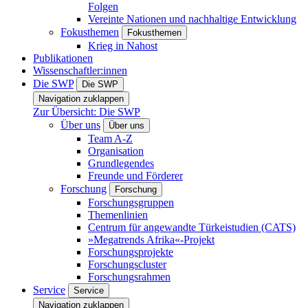
Folgen
Vereinte Nationen und nachhaltige Entwicklung
Fokusthemen
Fokusthemen
Krieg in Nahost
Publikationen
Wissenschaftler:innen
Die SWP
Die SWP
Navigation zuklappen
Zur Übersicht: Die SWP
Über uns
Über uns
Team A-Z
Organisation
Grundlegendes
Freunde und Förderer
Forschung
Forschung
Forschungsgruppen
Themenlinien
Centrum für angewandte Türkeistudien (CATS)
»Megatrends Afrika«-Projekt
Forschungsprojekte
Forschungscluster
Forschungsrahmen
Service
Service
Navigation zuklappen