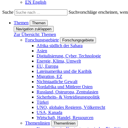
EN
English
Suche
Suchvorschläge erscheinen, wenn
Themen
Themen
Navigation zuklappen
Zur Übersicht: Themen
Forschungsgebiete
Forschungsgebiete
Afrika südlich der Sahara
Asien
Digitalisierung, Cyber, Technologie
Energie, Klima, Umwelt
EU, Europa
Lateinamerika und die Karibik
Migration, EZ
Nichtstaatliche Gewalt
Nordafrika und Mittlerer Osten
Russland, Osteuropa, Zentralasien
Sicherheits- & Verteidigungspolitik
Türkei
UNO, globales Regieren, Völkerrecht
USA, Kanada
Wirtschaft, Handel, Ressourcen
Themenlinien
Themenlinien