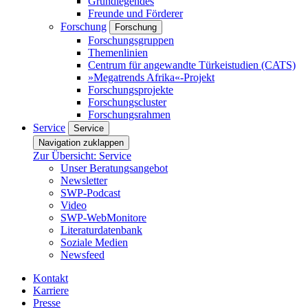
Grundlegendes
Freunde und Förderer
Forschung
Forschung
Forschungsgruppen
Themenlinien
Centrum für angewandte Türkeistudien (CATS)
»Megatrends Afrika«-Projekt
Forschungsprojekte
Forschungscluster
Forschungsrahmen
Service
Service
Navigation zuklappen
Zur Übersicht: Service
Unser Beratungsangebot
Newsletter
SWP-Podcast
Video
SWP-WebMonitore
Literaturdatenbank
Soziale Medien
Newsfeed
Kontakt
Karriere
Presse