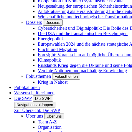
Kooperation im Kontext systemischer Rivalität
Neugestaltung der europäischen Sicherheitsordnu
Autokratisierung als Herausforderung für die deut
Wirtschaftliche und technologische Transformatio
Dossiers
Dossiers
Cybersicherheit und Digitalpolitik: Die Rolle des Di
Die USA und die transatlantischen Beziehungen
Energiepolitik
Europawahlen 2024 und die nächste strategische
Flucht und Migration
Foresight: Vorausschau auf mögliche Überraschu
Klimapolitik
Russlands Krieg gegen die Ukraine und seine Fol
Vereinte Nationen und nachhaltige Entwicklung
Fokusthemen
Fokusthemen
Krieg in Nahost
Publikationen
Wissenschaftler:innen
Die SWP
Die SWP
Navigation zuklappen
Zur Übersicht: Die SWP
Über uns
Über uns
Team A-Z
Organisation