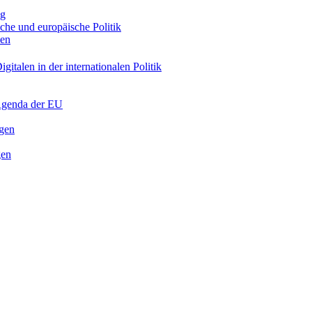
ng
sche und europäische Politik
nen
gitalen in der internationalen Politik
 Agenda der EU
ngen
gen