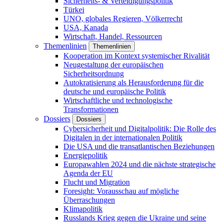
Sicherheits- & Verteidigungspolitik
Türkei
UNO, globales Regieren, Völkerrecht
USA, Kanada
Wirtschaft, Handel, Ressourcen
Themenlinien
Themenlinien
Kooperation im Kontext systemischer Rivalität
Neugestaltung der europäischen
Sicherheitsordnung
Autokratisierung als Herausforderung für die
deutsche und europäische Politik
Wirtschaftliche und technologische
Transformationen
Dossiers
Dossiers
Cybersicherheit und Digitalpolitik: Die Rolle des
Digitalen in der internationalen Politik
Die USA und die transatlantischen Beziehungen
Energiepolitik
Europawahlen 2024 und die nächste strategische
Agenda der EU
Flucht und Migration
Foresight: Vorausschau auf mögliche
Überraschungen
Klimapolitik
Russlands Krieg gegen die Ukraine und seine