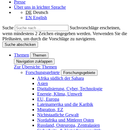
Presse
Über uns in leichter Sprache
DE
Deutsch
EN
English
Suche
Suchvorschläge erscheinen,
wenn mindestens 2 Zeichen eingegeben werden. Verwenden Sie die
Pfeiltasten, um durch die Vorschläge zu navigieren.
Suche abschicken
Themen
Themen
Navigation zuklappen
Zur Übersicht: Themen
Forschungsgebiete
Forschungsgebiete
Afrika südlich der Sahara
Asien
Digitalisierung, Cyber, Technologie
Energie, Klima, Umwelt
EU, Europa
Lateinamerika und die Karibik
Migration, EZ
Nichtstaatliche Gewalt
Nordafrika und Mittlerer Osten
Russland, Osteuropa, Zentralasien