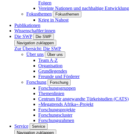
Folgen
Vereinte Nationen und nachhaltige Entwicklung
Fokusthemen
Fokusthemen
Krieg in Nahost
Publikationen
Wissenschaftler:innen
Die SWP
Die SWP
Navigation zuklappen
Zur Übersicht: Die SWP
Über uns
Über uns
Team A-Z
Organisation
Grundlegendes
Freunde und Förderer
Forschung
Forschung
Forschungsgruppen
Themenlinien
Centrum für angewandte Türkeistudien (CATS)
»Megatrends Afrika«-Projekt
Forschungsprojekte
Forschungscluster
Forschungsrahmen
Service
Service
Navigation zuklappen