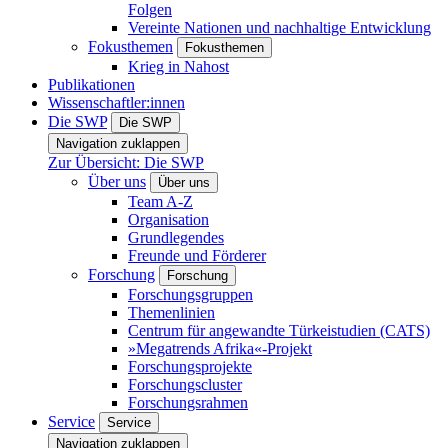
Folgen
Vereinte Nationen und nachhaltige Entwicklung
Fokusthemen
Fokusthemen
Krieg in Nahost
Publikationen
Wissenschaftler:innen
Die SWP
Die SWP
Navigation zuklappen
Zur Übersicht: Die SWP
Über uns
Über uns
Team A-Z
Organisation
Grundlegendes
Freunde und Förderer
Forschung
Forschung
Forschungsgruppen
Themenlinien
Centrum für angewandte Türkeistudien (CATS)
»Megatrends Afrika«-Projekt
Forschungsprojekte
Forschungscluster
Forschungsrahmen
Service
Service
Navigation zuklappen