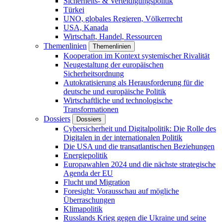
Sicherheits- & Verteidigungspolitik
Türkei
UNO, globales Regieren, Völkerrecht
USA, Kanada
Wirtschaft, Handel, Ressourcen
Themenlinien
Themenlinien
Kooperation im Kontext systemischer Rivalität
Neugestaltung der europäischen
Sicherheitsordnung
Autokratisierung als Herausforderung für die
deutsche und europäische Politik
Wirtschaftliche und technologische
Transformationen
Dossiers
Dossiers
Cybersicherheit und Digitalpolitik: Die Rolle des
Digitalen in der internationalen Politik
Die USA und die transatlantischen Beziehungen
Energiepolitik
Europawahlen 2024 und die nächste strategische
Agenda der EU
Flucht und Migration
Foresight: Vorausschau auf mögliche
Überraschungen
Klimapolitik
Russlands Krieg gegen die Ukraine und seine