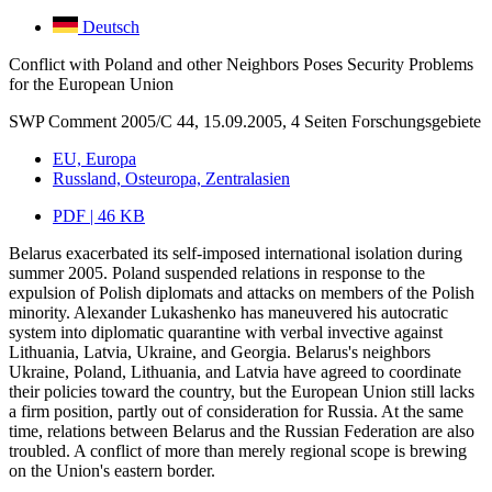
Deutsch
Conflict with Poland and other Neighbors Poses Security Problems
for the European Union
SWP Comment 2005/C 44, 15.09.2005, 4 Seiten
Forschungsgebiete
EU, Europa
Russland, Osteuropa, Zentralasien
PDF | 46 KB
Belarus exacerbated its self-imposed international isolation during
summer 2005. Poland suspended relations in response to the
expulsion of Polish diplomats and attacks on members of the Polish
minority. Alexander Lukashenko has maneuvered his autocratic
system into diplomatic quarantine with verbal invective against
Lithuania, Latvia, Ukraine, and Georgia. Belarus's neighbors
Ukraine, Poland, Lithuania, and Latvia have agreed to coordinate
their policies toward the country, but the European Union still lacks
a firm position, partly out of consideration for Russia. At the same
time, relations between Belarus and the Russian Federation are also
troubled. A conflict of more than merely regional scope is brewing
on the Union's eastern border.