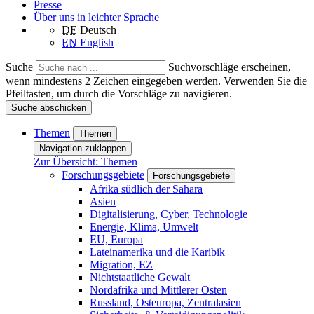
Presse
Über uns in leichter Sprache
DE
Deutsch
EN
English
Suche
Suchvorschläge erscheinen,
wenn mindestens 2 Zeichen eingegeben werden. Verwenden Sie die
Pfeiltasten, um durch die Vorschläge zu navigieren.
Suche abschicken
Themen
Themen
Navigation zuklappen
Zur Übersicht: Themen
Forschungsgebiete
Forschungsgebiete
Afrika südlich der Sahara
Asien
Digitalisierung, Cyber, Technologie
Energie, Klima, Umwelt
EU, Europa
Lateinamerika und die Karibik
Migration, EZ
Nichtstaatliche Gewalt
Nordafrika und Mittlerer Osten
Russland, Osteuropa, Zentralasien