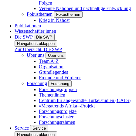
Folgen
Vereinte Nationen und nachhaltige Entwicklung
Fokusthemen
Fokusthemen
Krieg in Nahost
Publikationen
Wissenschaftler:innen
Die SWP
Die SWP
Navigation zuklappen
Zur Übersicht: Die SWP
Über uns
Über uns
Team A-Z
Organisation
Grundlegendes
Freunde und Förderer
Forschung
Forschung
Forschungsgruppen
Themenlinien
Centrum für angewandte Türkeistudien (CATS)
»Megatrends Afrika«-Projekt
Forschungsprojekte
Forschungscluster
Forschungsrahmen
Service
Service
Navigation zuklappen