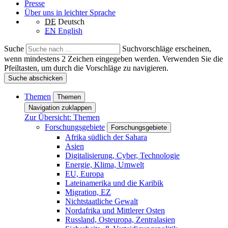
Presse
Über uns in leichter Sprache
DE
Deutsch
EN
English
Suche
Suchvorschläge erscheinen,
wenn mindestens 2 Zeichen eingegeben werden. Verwenden Sie die
Pfeiltasten, um durch die Vorschläge zu navigieren.
Suche abschicken
Themen
Themen
Navigation zuklappen
Zur Übersicht: Themen
Forschungsgebiete
Forschungsgebiete
Afrika südlich der Sahara
Asien
Digitalisierung, Cyber, Technologie
Energie, Klima, Umwelt
EU, Europa
Lateinamerika und die Karibik
Migration, EZ
Nichtstaatliche Gewalt
Nordafrika und Mittlerer Osten
Russland, Osteuropa, Zentralasien