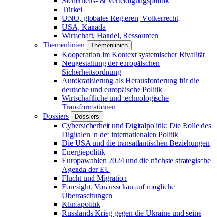
Sicherheits- & Verteidigungspolitik
Türkei
UNO, globales Regieren, Völkerrecht
USA, Kanada
Wirtschaft, Handel, Ressourcen
Themenlinien
Themenlinien
Kooperation im Kontext systemischer Rivalität
Neugestaltung der europäischen
Sicherheitsordnung
Autokratisierung als Herausforderung für die
deutsche und europäische Politik
Wirtschaftliche und technologische
Transformationen
Dossiers
Dossiers
Cybersicherheit und Digitalpolitik: Die Rolle des
Digitalen in der internationalen Politik
Die USA und die transatlantischen Beziehungen
Energiepolitik
Europawahlen 2024 und die nächste strategische
Agenda der EU
Flucht und Migration
Foresight: Vorausschau auf mögliche
Überraschungen
Klimapolitik
Russlands Krieg gegen die Ukraine und seine