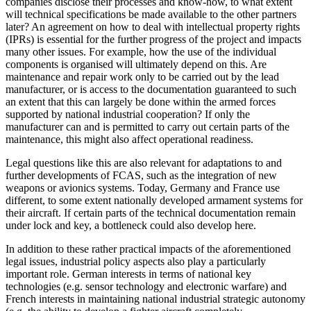
companies disclose their pro­cesses and know-how, to what extent
will technical specifications be made available to the other partners
later? An agreement on how to deal with intellectual property rights
(IPRs) is essential for the further progress of the project and impacts
many other issues. For example, how the use of the individual
components is organised will ultimately depend on this. Are
maintenance and repair work only to be carried out by the lead
manufacturer, or is access to the docu­mentation guaranteed to such
an extent that this can largely be done within the armed forces
supported by national indus­trial cooperation? If only the
manufacturer can and is permitted to carry out certain parts of the
maintenance, this might also affect operational readiness.
Legal questions like this are also relevant for adaptations to and
further developments of FCAS, such as the integration of new
weap­ons or avionics systems. Today, Germany and France use
different, to some extent nationally developed armament systems for
their aircraft. If certain parts of the tech­nical documentation remain
under lock and key, a bottleneck could also develop here.
In addition to these rather practical im­pacts of the aforementioned
legal issues, industrial policy aspects also play a particu­larly
important role. German interests in terms of national key
technologies (e.g. sen­sor technology and electronic warfare) and
French interests in maintaining national industrial strategic autonomy