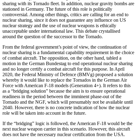
sharing with its Tornado fleet. In addition, nuclear gravity bombs are
stationed in Ger­many. The future of this role is politi­cally
controversial. Among other things, critics are calling for an end to
nuclear sharing, since it does not guarantee any influence on US
nuclear strategy and the use of nuclear weapons is ethically
unacceptable under international law. This debate crys­tallised
around the question of the suc­cessor to the Tornado.
From the federal government’s point of view, the continuation of
nuclear sharing is a fundamental capability requirement in the choice
of combat aircraft. The opposi­tion, on the other hand, tabled a
motion in the German Bundestag to end operational nuclear sharing
and no longer certify a com­bat aircraft for this purpose. In April
2020, the Federal Ministry of Defence (BMVg) pro­posed a solution
whereby it would like to replace the Tornados in the German Air
Force with American F‑18 models (Genera­tion 4+). It refers to this
as a “bridging solu­tion” because the aim is to ensure opera­tional
readiness in the period between the imminent phase-out of the
Tornado and the NGF, which will presumably not be avail­able until
2040. However, there is no con­crete indication of how the nuclear
role will be taken into account in the future.
If the “bridging” logic is followed, the American F-18 would be the
next nuclear weapon carrier in this scenario. However, this aircraft
does not have the necessary nuclear certification from the USA.