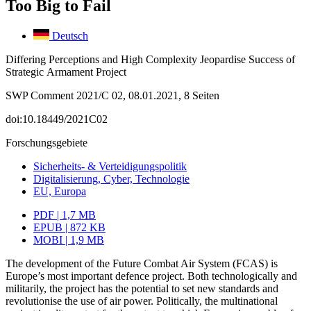
Too Big to Fail
Deutsch
Differing Perceptions and High Complexity Jeopardise Success of
Strategic Armament Project
SWP Comment 2021/C 02, 08.01.2021, 8 Seiten
doi:10.18449/2021C02
Forschungsgebiete
Sicherheits- & Verteidigungspolitik
Digitalisierung, Cyber, Technologie
EU, Europa
PDF | 1,7 MB
EPUB | 872 KB
MOBI | 1,9 MB
The development of the Future Combat Air System (FCAS) is
Europe’s most important defence project. Both technologically and
militarily, the project has the potential to set new standards and
revolutionise the use of air power. Politically, the multinational