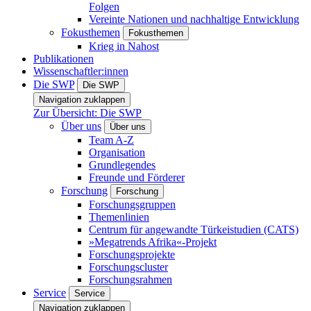
Folgen
Vereinte Nationen und nachhaltige Entwicklung
Fokusthemen
Fokusthemen
Krieg in Nahost
Publikationen
Wissenschaftler:innen
Die SWP
Die SWP
Navigation zuklappen
Zur Übersicht: Die SWP
Über uns
Über uns
Team A-Z
Organisation
Grundlegendes
Freunde und Förderer
Forschung
Forschung
Forschungsgruppen
Themenlinien
Centrum für angewandte Türkeistudien (CATS)
»Megatrends Afrika«-Projekt
Forschungsprojekte
Forschungscluster
Forschungsrahmen
Service
Service
Navigation zuklappen