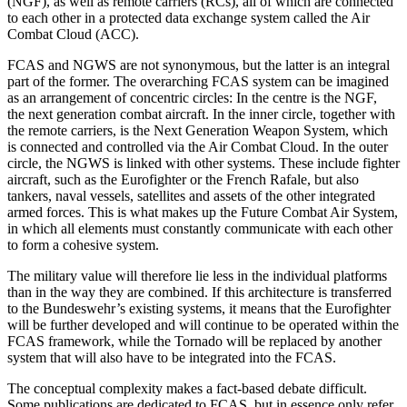
(NGF), as well as remote carriers (RCs), all of which are connected
to each other in a protected data exchange system called the Air
Combat Cloud (ACC).
FCAS and NGWS are not synonymous, but the latter is an integral
part of the for­mer. The overarching FCAS system can be imagined
as an arrangement of con­centric circles: In the centre is the NGF,
the next generation combat aircraft. In the inner circle, together with
the remote carriers, is the Next Generation Weapon System, which
is connected and controlled via the Air Combat Cloud. In the outer
circle, the NGWS is linked with other systems. These include fighter
aircraft, such as the Euro­fighter or the French Rafale, but also
tankers, naval vessels, satellites and assets of the other integrated
armed forces. This is what makes up the Future Combat Air System,
in which all elements must con­stantly communicate with each other
to form a cohesive system.
The military value will therefore lie less in the individual platforms
than in the way they are combined. If this architecture is transferred
to the Bundeswehr’s existing systems, it means that the Eurofighter
will be further developed and will continue to be operated within the
FCAS framework, while the Tornado will be replaced by an­other
system that will also have to be in­te­grated into the FCAS.
The conceptual complexity makes a fact-based debate difficult.
Some publications are dedicated to FCAS, but in essence only refer