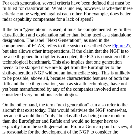
For each generation, several criteria have been defined that must be
fulfilled for classi­fication. What is unclear, however, is wheth­er these
criteria can be weighed against each other. For example, does better
radar capability compensate for a lack of speed?
If the term “generation” is used, it must be complemented by further
classification and explanation rather than being used as a standalone
designation. The label “Next Generation”, as used in the
components of FCAS, refers to the system described (see
Figure 2
),
but also allows other interpreta­tions. If the claim that the NGF is to
be a sixth-generation fighter is accepted, the F‑35 is considered the
technological bench­mark. This also implies that one generation
needs to be skipped if we are to get from the Eurofighter to the
sixth-generation NGF without an intermediate step. This is un­likely
to be possible, above all, because characteristic features of both the
fifth and the sixth generation, such as stealth tech­nology, have not
yet been manufactured by any of the companies involved and are
con­sidered very ambitious technologies.
On the other hand, the term “next gen­eration” can also refer to the
aircraft that exist today. This would relativise the NGF somewhat,
because it would then “only” be classified as being more modern
than the Eurofighter and Rafale and would no longer have to
explicitly form the sixth generation. From a German point of view, it
is reason­able for the development of the NGF to con­sider the