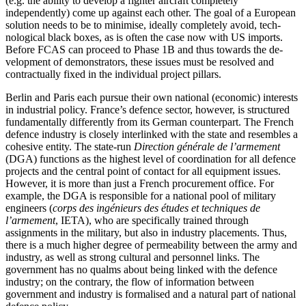
(e.g. the abil­ity to develop a fighter aircraft completely
independently) come up against each other. The goal of a European
solution needs to be to minimise, ideally completely avoid, tech­
nological black boxes, as is often the case now with US imports.
Before FCAS can pro­ceed to Phase 1B and thus towards the de­
velopment of demonstrators, these issues must be resolved and
contractually fixed in the individual project pillars.
Berlin and Paris each pursue their own national (economic) interests
in industrial policy. France’s defence sector, however, is structured
fundamentally differently from its German counterpart. The French
defence industry is closely interlinked with the state and resembles a
cohesive entity. The state-run
Direction générale de l’armement
(DGA) func­tions as the highest level of coordination for all defence
projects and the central point of contact for all equipment issues.
However, it is more than just a French pro­curement office. For
example, the DGA is responsible for a national pool of military
engineers (
corps des ingénieurs des études et tech­niques de
l’armement
, IETA), who are specifi­cally trained through
assignments in the mili­tary, but also in industry placements. Thus,
there is a much higher degree of per­meability between the army and
industry, as well as strong cultural and personnel links. The
government has no qualms about being linked with the defence
industry; on the contrary, the flow of information between
government and industry is formalised and a natural part of national