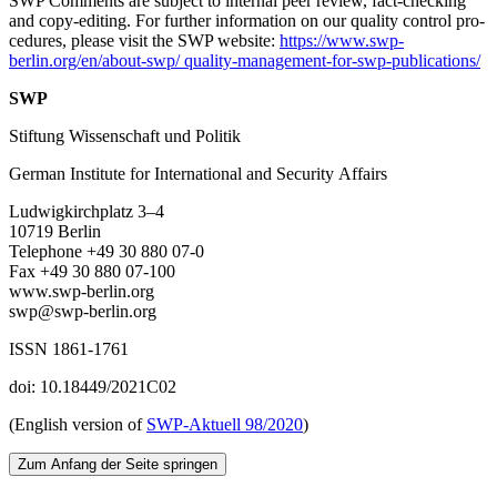
SWP Comments are subject to internal peer review, fact-checking
and copy-editing. For further information on our quality control pro­
cedures, please visit the SWP website:
https://www.swp-
berlin.org/en/about-swp/ quality-management-for-swp-publications/
SWP
Stiftung Wissenschaft und Politik
German Institute for International and Security Affairs
Ludwigkirchplatz
3–4
10719 Berlin
Telephone +49 30 880 07-0
Fax +49 30 880 07-100
www.swp-berlin.org
swp@swp-berlin.org
ISSN 1861-1761
doi: 10.18449/2021C02
(English version of
SWP‑
Aktuell
98/2020
)
Zum Anfang der Seite springen