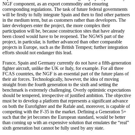
NGF component, as an export commod­ity and ensuring
corresponding regulations. The task of future federal governments
will be firstly to fully integrate Spain and then to find other partners
in the medium term, but as customers rather than developers. The
later developers enter the project, the more complex their
participation will be, because construction sites that have already
been closed would have to be reopened. The NGWS part of the
project, in particular, is further advanced than other comparable
projects in Europe, such as the British Tem­pest; further integration
efforts should not endanger this lead.
France, Spain and Germany currently do not have a fifth-generation
fighter aircraft, unlike the UK or Italy, for example. For all three
FCAS countries, the NGF is an essen­tial part of the future plans of
their air forces. Technologically, however, the idea of moving
straight from the fourth genera­tion to the sixth and setting the
benchmark is extremely challenging. Overly optimistic expectations
should be tempered, irrespec­tive of justified ambition. The objective
must be to develop a platform that repre­sents a significant advance
on both the Eurofighter and the Rafale and, moreover, is capable of
competing with the F-35 in the market. Defining a Generation 5+
such that the jet becomes the European standard, would be better
than coming up with an expensive solution that emulates the “real”
sixth generation but cannot be fully used by any state.