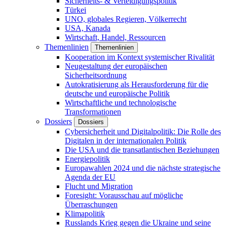
Sicherheits- & Verteidigungspolitik
Türkei
UNO, globales Regieren, Völkerrecht
USA, Kanada
Wirtschaft, Handel, Ressourcen
Themenlinien
Themenlinien
Kooperation im Kontext systemischer Rivalität
Neugestaltung der europäischen
Sicherheitsordnung
Autokratisierung als Herausforderung für die
deutsche und europäische Politik
Wirtschaftliche und technologische
Transformationen
Dossiers
Dossiers
Cybersicherheit und Digitalpolitik: Die Rolle des
Digitalen in der internationalen Politik
Die USA und die transatlantischen Beziehungen
Energiepolitik
Europawahlen 2024 und die nächste strategische
Agenda der EU
Flucht und Migration
Foresight: Vorausschau auf mögliche
Überraschungen
Klimapolitik
Russlands Krieg gegen die Ukraine und seine