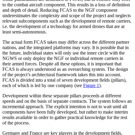
to the combat aircraft component. This results in a loss of definition
and depth of detail. Reducing FCAS to the NGF com­ponent
underestimates the complexity and scope of the project and neglects
relevant subcomponents such as the development of remote carriers,
i.e. the development of a technology for armed drones that are at
least semi-autonomous.
The actual form FCAS takes may differ across the different partner
nations, and the integrated platforms may vary. It is possible that in
the future, individual states will only use the inner circle with the
NGWS or only deploy the NGF or individual remote carriers in
their armed forces. Despite all these options, it is important that
FCAS is always understood as an overarching sys­tem. The design
of the project’s architectural framework takes this into account.
FCAS is divided into a total of seven development fields (pillars),
each of which is led by one company (see
Figure 1
).
Development within these separate pil­lars proceeds at different
speeds and on the basis of separate contracts. The system fol­lows an
incremental approach. The explicit intention is not to wait until all
components have been fully developed, but rather to make interim
results available in order to gather practical knowledge for the rest
of the process.
Germany and France are key players in the development fields,