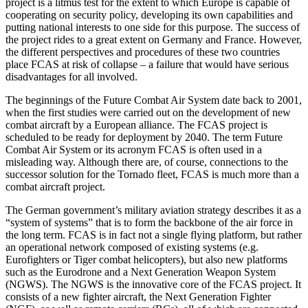
project is a litmus test for the extent to which Europe is capable of
cooperating on security policy, developing its own capabilities and
putting national interests to one side for this purpose. The success of
the project rides to a great extent on Germany and France. However,
the different perspectives and procedures of these two coun­tries
place FCAS at risk of collapse – a failure that would have serious
disadvantages for all involved.
The beginnings of the Future Combat Air System date back to 2001,
when the first studies were carried out on the develop­ment of new
combat aircraft by a European alliance. The FCAS project is
scheduled to be ready for deployment by 2040. The term Future
Combat Air System or its acronym FCAS is often used in a
misleading way. Although there are, of course, connections to the
successor solution for the Tornado fleet, FCAS is much more than a
combat aircraft project.
The German government’s military avia­tion strategy describes it as a
“system of sys­tems” that is to form the backbone of the air force in
the long term. FCAS is in fact not a single flying platform, but rather
an operational network composed of existing systems (e.g.
Eurofighters or Tiger combat helicopters), but also new platforms
such as the Eurodrone and a Next Generation Weapon System
(NGWS). The NGWS is the innovative core of the FCAS project. It
consists of a new fighter aircraft, the Next Generation Fighter