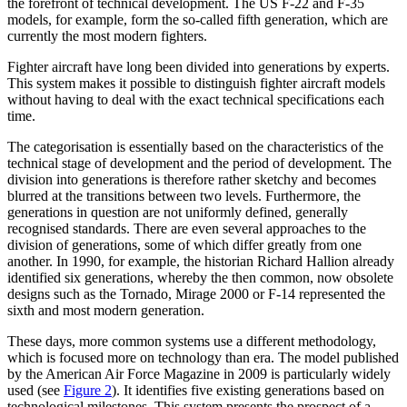
the forefront of technical development. The US F-22 and F-35
models, for example, form the so-called fifth generation, which are
currently the most modern fighters.
Fighter aircraft have long been divided into generations by experts.
This system makes it possible to distinguish fighter air­craft models
without having to deal with the exact technical specifications each
time.
The categorisation is essentially based on the characteristics of the
technical stage of development and the period of development. The
division into generations is there­fore rather sketchy and becomes
blurred at the transitions between two levels. Further­more, the
generations in question are not uniformly defined, generally
recognised standards. There are even several approaches to the
division of generations, some of which differ greatly from one
another. In 1990, for example, the historian Richard Hallion already
identified six generations, whereby the then common, now obsolete
designs such as the Tornado, Mirage 2000 or F‑14 represented the
sixth and most modern generation.
These days, more common systems use a different methodology,
which is focused more on technology than era. The model published
by the American Air Force Maga­­zine in 2009 is particularly widely
used (see
Figure 2
). It identifies five existing generations based on
technological milestones.
This system presents the prospect of a