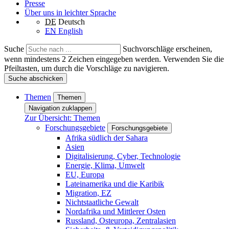
Presse
Über uns in leichter Sprache
DE
Deutsch
EN
English
Suche
Suchvorschläge erscheinen,
wenn mindestens 2 Zeichen eingegeben werden. Verwenden Sie die
Pfeiltasten, um durch die Vorschläge zu navigieren.
Suche abschicken
Themen
Themen
Navigation zuklappen
Zur Übersicht: Themen
Forschungsgebiete
Forschungsgebiete
Afrika südlich der Sahara
Asien
Digitalisierung, Cyber, Technologie
Energie, Klima, Umwelt
EU, Europa
Lateinamerika und die Karibik
Migration, EZ
Nichtstaatliche Gewalt
Nordafrika und Mittlerer Osten
Russland, Osteuropa, Zentralasien