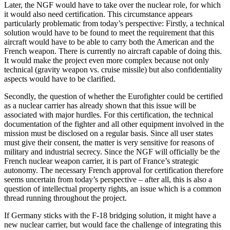
Later, the NGF would have to take over the nuclear role, for which
it would also need certification. This circumstance appears
particularly problematic from today’s per­spective: Firstly, a technical
solution would have to be found to meet the requirement that this
aircraft would have to be able to carry both the American and the
French weapon. There is currently no aircraft capable of doing this.
It would make the project even more complex because not only
technical (gravity weapon vs. cruise missile) but also confidentiality
aspects would have to be clarified.
Secondly, the question of whether the Eurofighter could be certified
as a nuclear carrier has already shown that this issue will be
associated with major hurdles. For this certification, the technical
documentation of the fighter and all other equipment involved in the
mission must be disclosed on a regular basis. Since all user states
must give their consent, the matter is very sen­sitive for reasons of
military and industrial secrecy. Since the NGF will officially be the
French nuclear weapon carrier, it is part of France’s strategic
autonomy. The necessary French approval for certification therefore
seems uncertain from today’s perspective – after all, this is also a
question of intellectual property rights, an issue which is a com­mon
thread running throughout the project.
If Germany sticks with the F-18 bridging solution, it might have a
new nuclear car­rier, but would face the challenge of inte­grating this