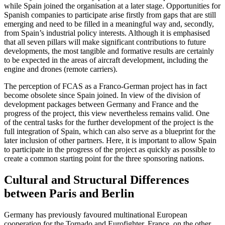
while Spain joined the organisation at a later stage. Opportuni­ties for
Spanish companies to participate arise firstly from gaps that are still
emerg­ing and need to be filled in a meaningful way and, secondly,
from Spain’s industrial policy interests. Although it is emphasised
that all seven pillars will make significant contributions to future
developments, the most tangible and formative results are cer­tainly
to be expected in the areas of aircraft development, including the
engine and drones (remote carriers).
The perception of FCAS as a Franco-Ger­man project has in fact
become obsolete since Spain joined. In view of the division of
development packages between Germany and France and the
progress of the project, this view nevertheless remains valid. One
of the central tasks for the further develop­ment of the project is the
full integration of Spain, which can also serve as a blue­print for the
later inclusion of other part­ners. Here, it is important to allow Spain
to par­ticipate in the progress of the project as quickly as possible to
create a common start­ing point for the three sponsoring nations.
Cultural and Structural Differ­ences
between Paris and Berlin
Germany has previously favoured multi­national European
cooperation for the Tornado and Eurofighter. France, on the other