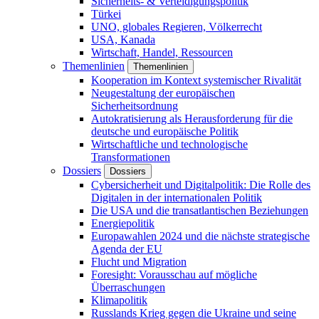
Sicherheits- & Verteidigungspolitik
Türkei
UNO, globales Regieren, Völkerrecht
USA, Kanada
Wirtschaft, Handel, Ressourcen
Themenlinien
Themenlinien
Kooperation im Kontext systemischer Rivalität
Neugestaltung der europäischen
Sicherheitsordnung
Autokratisierung als Herausforderung für die
deutsche und europäische Politik
Wirtschaftliche und technologische
Transformationen
Dossiers
Dossiers
Cybersicherheit und Digitalpolitik: Die Rolle des
Digitalen in der internationalen Politik
Die USA und die transatlantischen Beziehungen
Energiepolitik
Europawahlen 2024 und die nächste strategische
Agenda der EU
Flucht und Migration
Foresight: Vorausschau auf mögliche
Überraschungen
Klimapolitik
Russlands Krieg gegen die Ukraine und seine