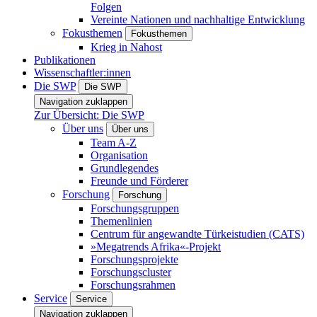
Folgen
Vereinte Nationen und nachhaltige Entwicklung
Fokusthemen
Fokusthemen
Krieg in Nahost
Publikationen
Wissenschaftler:innen
Die SWP
Die SWP
Navigation zuklappen
Zur Übersicht: Die SWP
Über uns
Über uns
Team A-Z
Organisation
Grundlegendes
Freunde und Förderer
Forschung
Forschung
Forschungsgruppen
Themenlinien
Centrum für angewandte Türkeistudien (CATS)
»Megatrends Afrika«-Projekt
Forschungsprojekte
Forschungscluster
Forschungsrahmen
Service
Service
Navigation zuklappen