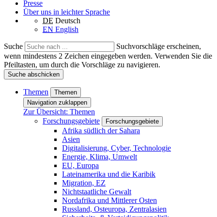
Presse
Über uns in leichter Sprache
DE
Deutsch
EN
English
Suche
Suchvorschläge erscheinen,
wenn mindestens 2 Zeichen eingegeben werden. Verwenden Sie die
Pfeiltasten, um durch die Vorschläge zu navigieren.
Suche abschicken
Themen
Themen
Navigation zuklappen
Zur Übersicht: Themen
Forschungsgebiete
Forschungsgebiete
Afrika südlich der Sahara
Asien
Digitalisierung, Cyber, Technologie
Energie, Klima, Umwelt
EU, Europa
Lateinamerika und die Karibik
Migration, EZ
Nichtstaatliche Gewalt
Nordafrika und Mittlerer Osten
Russland, Osteuropa, Zentralasien