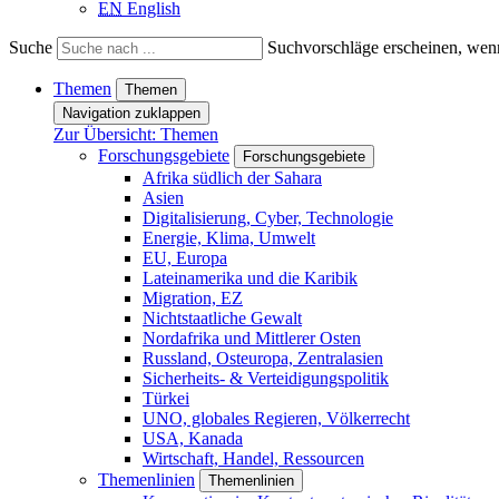
EN
English
Suche
Suchvorschläge erscheinen, wenn
Themen
Themen
Navigation zuklappen
Zur Übersicht: Themen
Forschungsgebiete
Forschungsgebiete
Afrika südlich der Sahara
Asien
Digitalisierung, Cyber, Technologie
Energie, Klima, Umwelt
EU, Europa
Lateinamerika und die Karibik
Migration, EZ
Nichtstaatliche Gewalt
Nordafrika und Mittlerer Osten
Russland, Osteuropa, Zentralasien
Sicherheits- & Verteidigungspolitik
Türkei
UNO, globales Regieren, Völkerrecht
USA, Kanada
Wirtschaft, Handel, Ressourcen
Themenlinien
Themenlinien