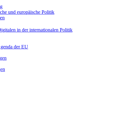
ng
sche und europäische Politik
nen
gitalen in der internationalen Politik
 Agenda der EU
ngen
gen