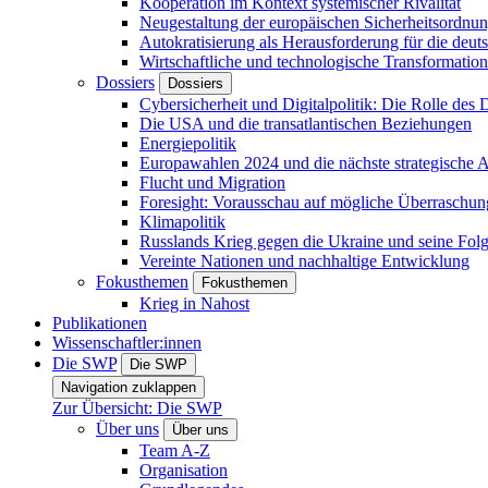
Kooperation im Kontext systemischer Rivalität
Neugestaltung der europäischen Sicherheitsordnu
Autokratisierung als Herausforderung für die deut
Wirtschaftliche und technologische Transformatio
Dossiers
Dossiers
Cybersicherheit und Digitalpolitik: Die Rolle des Di
Die USA und die transatlantischen Beziehungen
Energiepolitik
Europawahlen 2024 und die nächste strategische
Flucht und Migration
Foresight: Vorausschau auf mögliche Überraschu
Klimapolitik
Russlands Krieg gegen die Ukraine und seine Fol
Vereinte Nationen und nachhaltige Entwicklung
Fokusthemen
Fokusthemen
Krieg in Nahost
Publikationen
Wissenschaftler:innen
Die SWP
Die SWP
Navigation zuklappen
Zur Übersicht: Die SWP
Über uns
Über uns
Team A-Z
Organisation