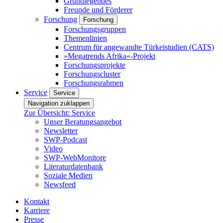
Grundlegendes
Freunde und Förderer
Forschung
Forschung
Forschungsgruppen
Themenlinien
Centrum für angewandte Türkeistudien (CATS)
»Megatrends Afrika«-Projekt
Forschungsprojekte
Forschungscluster
Forschungsrahmen
Service
Service
Navigation zuklappen
Zur Übersicht: Service
Unser Beratungsangebot
Newsletter
SWP-Podcast
Video
SWP-WebMonitore
Literaturdatenbank
Soziale Medien
Newsfeed
Kontakt
Karriere
Presse