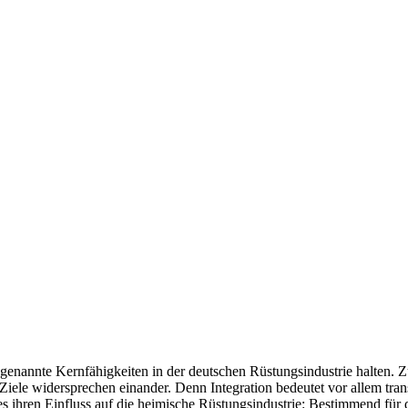
genannte Kernfähigkeiten in der deutschen Rüstungsindustrie halten. Zu
eide Ziele widersprechen einander. Denn Integration bedeutet vor allem
es ihren Einfluss auf die heimische Rüstungsindustrie: Bestimmend für 