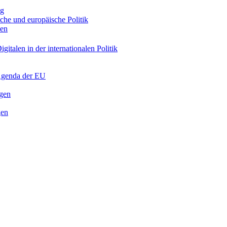
ng
sche und europäische Politik
nen
gitalen in der internationalen Politik
 Agenda der EU
ngen
gen