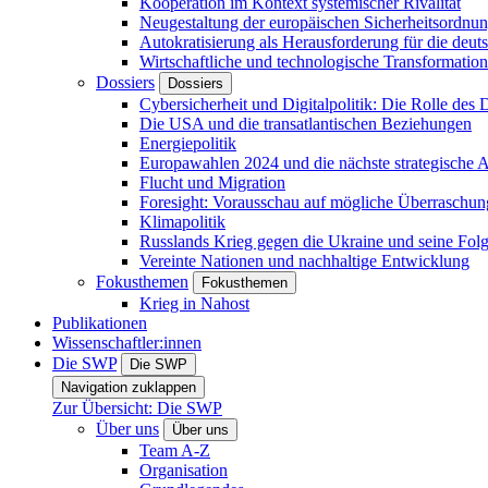
Kooperation im Kontext systemischer Rivalität
Neugestaltung der europäischen Sicherheitsordnu
Autokratisierung als Herausforderung für die deut
Wirtschaftliche und technologische Transformatio
Dossiers
Dossiers
Cybersicherheit und Digitalpolitik: Die Rolle des Di
Die USA und die transatlantischen Beziehungen
Energiepolitik
Europawahlen 2024 und die nächste strategische
Flucht und Migration
Foresight: Vorausschau auf mögliche Überraschu
Klimapolitik
Russlands Krieg gegen die Ukraine und seine Fol
Vereinte Nationen und nachhaltige Entwicklung
Fokusthemen
Fokusthemen
Krieg in Nahost
Publikationen
Wissenschaftler:innen
Die SWP
Die SWP
Navigation zuklappen
Zur Übersicht: Die SWP
Über uns
Über uns
Team A-Z
Organisation