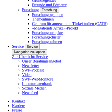
Grundlegendes
Freunde und Förderer
Forschung
Forschung
Forschungsgruppen
Themenlinien
Centrum für angewandte Türkeistudien (CATS)
»Megatrends Afrika«-Projekt
Forschungsprojekte
Forschungscluster
Forschungsrahmen
Service
Service
Navigation zuklappen
Zur Übersicht: Service
Unser Beratungsangebot
Newsletter
SWP-Podcast
Video
SWP-WebMonitore
Literaturdatenbank
Soziale Medien
Newsfeed
Kontakt
Karriere
Presse