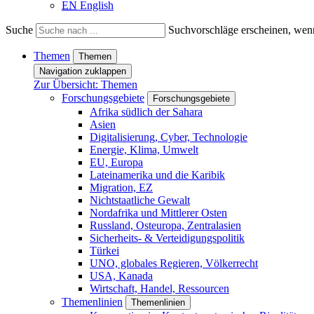
EN
English
Suche
Suchvorschläge erscheinen, wenn
Themen
Themen
Navigation zuklappen
Zur Übersicht: Themen
Forschungsgebiete
Forschungsgebiete
Afrika südlich der Sahara
Asien
Digitalisierung, Cyber, Technologie
Energie, Klima, Umwelt
EU, Europa
Lateinamerika und die Karibik
Migration, EZ
Nichtstaatliche Gewalt
Nordafrika und Mittlerer Osten
Russland, Osteuropa, Zentralasien
Sicherheits- & Verteidigungspolitik
Türkei
UNO, globales Regieren, Völkerrecht
USA, Kanada
Wirtschaft, Handel, Ressourcen
Themenlinien
Themenlinien