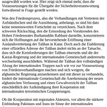
ausgewählt worden war. Hier zeigt sich einmal mehr, dass die
Voraussetzungen für die Übergabe der Sicherheitsverantwortung
fortwährend in Frage gestellt werden.
Was den Friedensprozess, also die Verhandlungen mit Vertretern der
Aufständischen und die Aussöhnung, anbelangt, so sind bis dato
keine nennenswerten Fortschritte zu verzeichnen. Nach dem
schweren Rückschlag, den die Ermordung des Vorsitzenden des
Hohen Friedensrates Burhanuddin Rabbani darstellte, konzentrieren
sich die Hoffnungen auf die bevorstehende Eröffnung einer
Auslandsvertretung der Taliban in Katar. Doch auch die Etablierung
einer offiziellen Adresse der Taliban ändert nichts an der Tatsache,
dass sich die Kernforderungen der Taliban einerseits und die der
Karzai-Regierung und der internationalen Gemeinschaft andererseits
wechselseitig ausschließen. Während die Taliban den vollständigen
Abzug der internationalen Truppen nach wie vor zur Voraussetzung
von Friedensverhandlungen machen und sich weigern, die
afghanische Regierung anzuerkennen und mit dieser zu verhandeln,
fordert die internationale Gemeinschaft die Anerkennung der neuen
afghanischen Verfassung und einen Gewaltverzicht der Taliban
einschließlich der Aufkündigung ihrer Kooperation mit
internationalen terroristischen Gruppierungen.
Ob die Kooperation mit regionalen Akteuren, vor allem die stärkere
Einbindung Pakistans und Irans im Sinne der internationalen