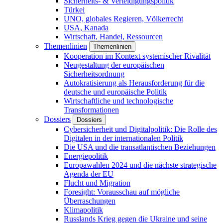
Sicherheits- & Verteidigungspolitik
Türkei
UNO, globales Regieren, Völkerrecht
USA, Kanada
Wirtschaft, Handel, Ressourcen
Themenlinien
Themenlinien
Kooperation im Kontext systemischer Rivalität
Neugestaltung der europäischen
Sicherheitsordnung
Autokratisierung als Herausforderung für die
deutsche und europäische Politik
Wirtschaftliche und technologische
Transformationen
Dossiers
Dossiers
Cybersicherheit und Digitalpolitik: Die Rolle des
Digitalen in der internationalen Politik
Die USA und die transatlantischen Beziehungen
Energiepolitik
Europawahlen 2024 und die nächste strategische
Agenda der EU
Flucht und Migration
Foresight: Vorausschau auf mögliche
Überraschungen
Klimapolitik
Russlands Krieg gegen die Ukraine und seine