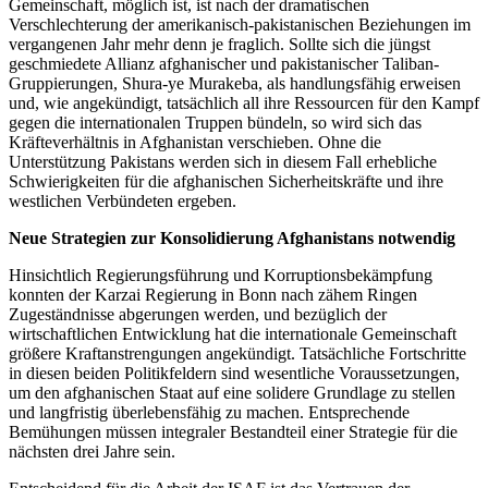
Gemeinschaft, möglich ist, ist nach der dramatischen
Verschlechterung der amerikanisch-pakistanischen Beziehungen im
vergangenen Jahr mehr denn je fraglich. Sollte sich die jüngst
geschmiedete Allianz afghanischer und pakistanischer Taliban-
Gruppierungen, Shura-ye Murakeba, als handlungsfähig erweisen
und, wie angekündigt, tatsächlich all ihre Ressourcen für den Kampf
gegen die internationalen Truppen bündeln, so wird sich das
Kräfteverhältnis in Afghanistan verschieben. Ohne die
Unterstützung Pakistans werden sich in diesem Fall erhebliche
Schwierigkeiten für die afghanischen Sicherheitskräfte und ihre
westlichen Verbündeten ergeben.
Neue Strategien zur Konsolidierung Afghanistans notwendig
Hinsichtlich Regierungsführung und Korruptionsbekämpfung
konnten der Karzai Regierung in Bonn nach zähem Ringen
Zugeständnisse abgerungen werden, und bezüglich der
wirtschaftlichen Entwicklung hat die internationale Gemeinschaft
größere Kraftanstrengungen angekündigt. Tatsächliche Fortschritte
in diesen beiden Politikfeldern sind wesentliche Voraussetzungen,
um den afghanischen Staat auf eine solidere Grundlage zu stellen
und langfristig überlebensfähig zu machen. Entsprechende
Bemühungen müssen integraler Bestandteil einer Strategie für die
nächsten drei Jahre sein.