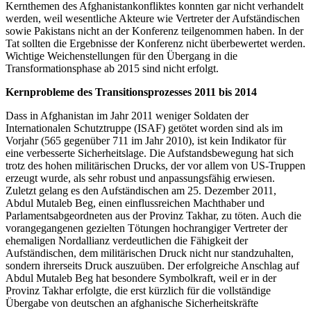
Kernthemen des Afghanistankonfliktes konnten gar nicht verhandelt
werden, weil wesentliche Akteure wie Vertreter der Aufständischen
sowie Pakistans nicht an der Konferenz teilgenommen haben. In der
Tat sollten die Ergebnisse der Konferenz nicht überbewertet werden.
Wichtige Weichenstellungen für den Übergang in die
Transformationsphase ab 2015 sind nicht erfolgt.
Kernprobleme des Transitionsprozesses 2011 bis 2014
Dass in Afghanistan im Jahr 2011 weniger Soldaten der
Internationalen Schutztruppe (ISAF) getötet worden sind als im
Vorjahr (565 gegenüber 711 im Jahr 2010), ist kein Indikator für
eine verbesserte Sicherheitslage. Die Aufstandsbewegung hat sich
trotz des hohen militärischen Drucks, der vor allem von US-Truppen
erzeugt wurde, als sehr robust und anpassungsfähig erwiesen.
Zuletzt gelang es den Aufständischen am 25. Dezember 2011,
Abdul Mutaleb Beg, einen einflussreichen Machthaber und
Parlamentsabgeordneten aus der Provinz Takhar, zu töten. Auch die
vorangegangenen gezielten Tötungen hochrangiger Vertreter der
ehemaligen Nordallianz verdeutlichen die Fähigkeit der
Aufständischen, dem militärischen Druck nicht nur standzuhalten,
sondern ihrerseits Druck auszuüben. Der erfolgreiche Anschlag auf
Abdul Mutaleb Beg hat besondere Symbolkraft, weil er in der
Provinz Takhar erfolgte, die erst kürzlich für die vollständige
Übergabe von deutschen an afghanische Sicherheitskräfte