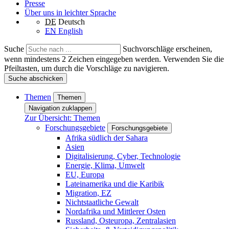
Presse
Über uns in leichter Sprache
DE
Deutsch
EN
English
Suche
Suchvorschläge erscheinen,
wenn mindestens 2 Zeichen eingegeben werden. Verwenden Sie die
Pfeiltasten, um durch die Vorschläge zu navigieren.
Suche abschicken
Themen
Themen
Navigation zuklappen
Zur Übersicht: Themen
Forschungsgebiete
Forschungsgebiete
Afrika südlich der Sahara
Asien
Digitalisierung, Cyber, Technologie
Energie, Klima, Umwelt
EU, Europa
Lateinamerika und die Karibik
Migration, EZ
Nichtstaatliche Gewalt
Nordafrika und Mittlerer Osten
Russland, Osteuropa, Zentralasien