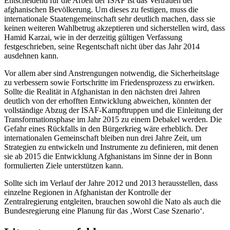
Entscheidend für die Arbeit der ISAF ist das Vertrauen der
afghanischen Bevölkerung. Um dieses zu festigen, muss die
internationale Staatengemeinschaft sehr deutlich machen, dass sie
keinen weiteren Wahlbetrug akzeptieren und sicherstellen wird, dass
Hamid Karzai, wie in der derzeitig gültigen Verfassung
festgeschrieben, seine Regentschaft nicht über das Jahr 2014
ausdehnen kann.
Vor allem aber sind Anstrengungen notwendig, die Sicherheitslage
zu verbessern sowie Fortschritte im Friedensprozess zu erwirken.
Sollte die Realität in Afghanistan in den nächsten drei Jahren
deutlich von der erhofften Entwicklung abweichen, könnten der
vollständige Abzug der ISAF-Kampftruppen und die Einleitung der
Transformationsphase im Jahr 2015 zu einem Debakel werden. Die
Gefahr eines Rückfalls in den Bürgerkrieg wäre erheblich. Der
internationalen Gemeinschaft bleiben nun drei Jahre Zeit, um
Strategien zu entwickeln und Instrumente zu definieren, mit denen
sie ab 2015 die Entwicklung Afghanistans im Sinne der in Bonn
formulierten Ziele unterstützen kann.
Sollte sich im Verlauf der Jahre 2012 und 2013 herausstellen, dass
einzelne Regionen in Afghanistan der Kontrolle der
Zentralregierung entgleiten, brauchen sowohl die Nato als auch die
Bundesregierung eine Planung für das ‚Worst Case Szenario‘.