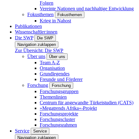
Folgen
Vereinte Nationen und nachhaltige Entwicklung
Fokusthemen
Fokusthemen
Krieg in Nahost
Publikationen
Wissenschaftler:innen
Die SWP
Die SWP
Navigation zuklappen
Zur Übersicht: Die SWP
Über uns
Über uns
Team A-Z
Organisation
Grundlegendes
Freunde und Förderer
Forschung
Forschung
Forschungsgruppen
Themenlinien
Centrum für angewandte Türkeistudien (CATS)
»Megatrends Afrika«-Projekt
Forschungsprojekte
Forschungscluster
Forschungsrahmen
Service
Service
Navigation zuklappen