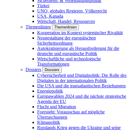
Sicherheits- & Verteidigungspolitik
Türkei
UNO, globales Regieren, Völkerrecht
USA, Kanada
Wirtschaft, Handel, Ressourcen
Themenlinien
Themenlinien
Kooperation im Kontext systemischer Rivalität
Neugestaltung der europäischen
Sicherheitsordnung
Autokratisierung als Herausforderung für die
deutsche und europäische Politik
Wirtschaftliche und technologische
Transformationen
Dossiers
Dossiers
Cybersicherheit und Digitalpolitik: Die Rolle des
Digitalen in der internationalen Politik
Die USA und die transatlantischen Beziehungen
Energiepolitik
Europawahlen 2024 und die nächste strategische
Agenda der EU
Flucht und Migration
Foresight: Vorausschau auf mögliche
Überraschungen
Klimapolitik
Russlands Krieg gegen die Ukraine und seine