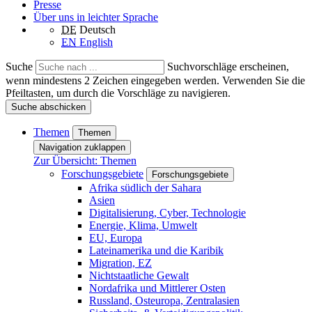
Presse
Über uns in leichter Sprache
DE
Deutsch
EN
English
Suche
Suchvorschläge erscheinen,
wenn mindestens 2 Zeichen eingegeben werden. Verwenden Sie die
Pfeiltasten, um durch die Vorschläge zu navigieren.
Suche abschicken
Themen
Themen
Navigation zuklappen
Zur Übersicht: Themen
Forschungsgebiete
Forschungsgebiete
Afrika südlich der Sahara
Asien
Digitalisierung, Cyber, Technologie
Energie, Klima, Umwelt
EU, Europa
Lateinamerika und die Karibik
Migration, EZ
Nichtstaatliche Gewalt
Nordafrika und Mittlerer Osten
Russland, Osteuropa, Zentralasien