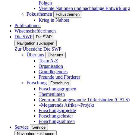
Folgen
Vereinte Nationen und nachhaltige Entwicklung
Fokusthemen
Fokusthemen
Krieg in Nahost
Publikationen
Wissenschaftler:innen
Die SWP
Die SWP
Navigation zuklappen
Zur Übersicht: Die SWP
Über uns
Über uns
Team A-Z
Organisation
Grundlegendes
Freunde und Förderer
Forschung
Forschung
Forschungsgruppen
Themenlinien
Centrum für angewandte Türkeistudien (CATS)
»Megatrends Afrika«-Projekt
Forschungsprojekte
Forschungscluster
Forschungsrahmen
Service
Service
Navigation zuklappen