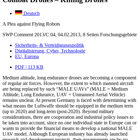
Deutsch
A Plea against Flying Robots
SWP Comment 2013/C 04, 04.02.2013, 8 Seiten
Forschungsgebiete
Sicherheits- & Verteidigungspolitik
Digitalisierung, Cyber, Technologie
EU, Europa
PDF | 113 KB
Medium altitude, long endurance drones are becoming a component
of regular air forces. However, the extent to which manned aircraft
are being replaced by such “MALE UAVs” (MALE = Medium
Altitude, Long Endurance, UAV = Unmanned Aerial Vehicle)
remains unclear. At present Germany is faced with determining with
what means the Luftwaffe should be equipped in the medium term
(up to 2020) and long-term (post-2020). Beyond military
considerations, there are cooperation and industrial policy issues to
be taken into account, since no one individual state in Europe can or
wants to provide the financial means to develop a national MALE
UAV model. Although European industry has already launched
research and development projects, their governments are by no