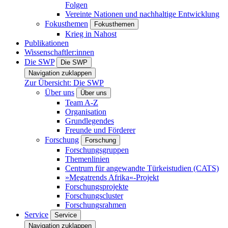
Folgen
Vereinte Nationen und nachhaltige Entwicklung
Fokusthemen
Fokusthemen
Krieg in Nahost
Publikationen
Wissenschaftler:innen
Die SWP
Die SWP
Navigation zuklappen
Zur Übersicht: Die SWP
Über uns
Über uns
Team A-Z
Organisation
Grundlegendes
Freunde und Förderer
Forschung
Forschung
Forschungsgruppen
Themenlinien
Centrum für angewandte Türkeistudien (CATS)
»Megatrends Afrika«-Projekt
Forschungsprojekte
Forschungscluster
Forschungsrahmen
Service
Service
Navigation zuklappen