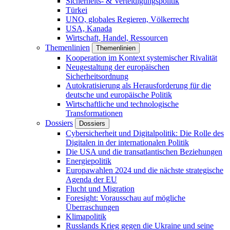
Sicherheits- & Verteidigungspolitik
Türkei
UNO, globales Regieren, Völkerrecht
USA, Kanada
Wirtschaft, Handel, Ressourcen
Themenlinien
Themenlinien
Kooperation im Kontext systemischer Rivalität
Neugestaltung der europäischen
Sicherheitsordnung
Autokratisierung als Herausforderung für die
deutsche und europäische Politik
Wirtschaftliche und technologische
Transformationen
Dossiers
Dossiers
Cybersicherheit und Digitalpolitik: Die Rolle des
Digitalen in der internationalen Politik
Die USA und die transatlantischen Beziehungen
Energiepolitik
Europawahlen 2024 und die nächste strategische
Agenda der EU
Flucht und Migration
Foresight: Vorausschau auf mögliche
Überraschungen
Klimapolitik
Russlands Krieg gegen die Ukraine und seine