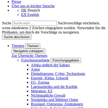
Presse
Über uns in leichter Sprache
DE
Deutsch
EN
English
Suche
Suchvorschläge erscheinen,
wenn mindestens 2 Zeichen eingegeben werden. Verwenden Sie die
Pfeiltasten, um durch die Vorschläge zu navigieren.
Suche abschicken
Themen
Themen
Navigation zuklappen
Zur Übersicht: Themen
Forschungsgebiete
Forschungsgebiete
Afrika südlich der Sahara
Asien
Digitalisierung, Cyber, Technologie
Energie, Klima, Umwelt
EU, Europa
Lateinamerika und die Karibik
Migration, EZ
Nichtstaatliche Gewalt
Nordafrika und Mittlerer Osten
Russland, Osteuropa, Zentralasien