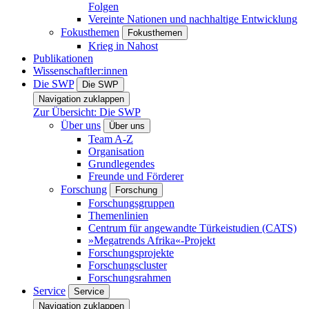
Folgen
Vereinte Nationen und nachhaltige Entwicklung
Fokusthemen
Fokusthemen
Krieg in Nahost
Publikationen
Wissenschaftler:innen
Die SWP
Die SWP
Navigation zuklappen
Zur Übersicht: Die SWP
Über uns
Über uns
Team A-Z
Organisation
Grundlegendes
Freunde und Förderer
Forschung
Forschung
Forschungsgruppen
Themenlinien
Centrum für angewandte Türkeistudien (CATS)
»Megatrends Afrika«-Projekt
Forschungsprojekte
Forschungscluster
Forschungsrahmen
Service
Service
Navigation zuklappen