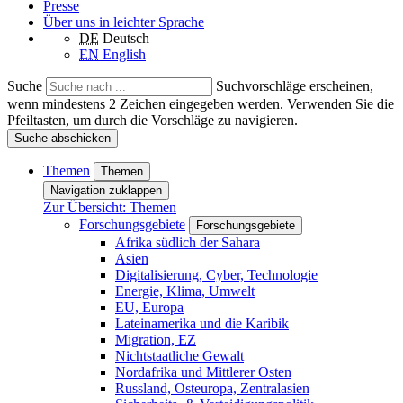
Presse
Über uns in leichter Sprache
DE
Deutsch
EN
English
Suche
Suchvorschläge erscheinen,
wenn mindestens 2 Zeichen eingegeben werden. Verwenden Sie die
Pfeiltasten, um durch die Vorschläge zu navigieren.
Suche abschicken
Themen
Themen
Navigation zuklappen
Zur Übersicht: Themen
Forschungsgebiete
Forschungsgebiete
Afrika südlich der Sahara
Asien
Digitalisierung, Cyber, Technologie
Energie, Klima, Umwelt
EU, Europa
Lateinamerika und die Karibik
Migration, EZ
Nichtstaatliche Gewalt
Nordafrika und Mittlerer Osten
Russland, Osteuropa, Zentralasien