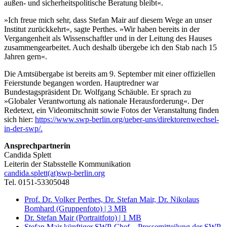
außen- und sicherheitspolitische Beratung bleibt«.
»Ich freue mich sehr, dass Stefan Mair auf diesem Wege an unser
Institut zurückkehrt«, sagte Perthes. »Wir haben bereits in der
Vergangenheit als Wissenschaftler und in der Leitung des Hauses
zusammengearbeitet. Auch deshalb übergebe ich den Stab nach 15
Jahren gern«.
Die Amtsübergabe ist bereits am 9. September mit einer offiziellen
Feierstunde begangen worden. Hauptredner war
Bundestagspräsident Dr. Wolfgang Schäuble. Er sprach zu
»Globaler Verantwortung als nationale Herausforderung«. Der
Redetext, ein Videomitschnitt sowie Fotos der Veranstaltung finden
sich hier:
https://www.swp-berlin.org/ueber-uns/direktorenwechsel-
in-der-swp/.
Ansprechpartnerin
Candida Splett
Leiterin der Stabsstelle Kommunikation
candida.splett(at)swp-berlin.org
Tel. 0151-53305048
Prof. Dr. Volker Perthes, Dr. Stefan Mair, Dr. Nikolaus
Bomhard (Gruppenfoto) | 3 MB
Dr. Stefan Mair (Portraitfoto) | 1 MB
Stefan Mair künftiger SWP-Chef – Pressemitteilung der SWP