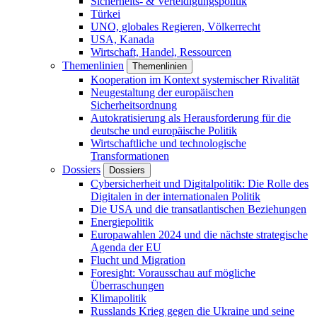
Sicherheits- & Verteidigungspolitik
Türkei
UNO, globales Regieren, Völkerrecht
USA, Kanada
Wirtschaft, Handel, Ressourcen
Themenlinien
Themenlinien
Kooperation im Kontext systemischer Rivalität
Neugestaltung der europäischen
Sicherheitsordnung
Autokratisierung als Herausforderung für die
deutsche und europäische Politik
Wirtschaftliche und technologische
Transformationen
Dossiers
Dossiers
Cybersicherheit und Digitalpolitik: Die Rolle des
Digitalen in der internationalen Politik
Die USA und die transatlantischen Beziehungen
Energiepolitik
Europawahlen 2024 und die nächste strategische
Agenda der EU
Flucht und Migration
Foresight: Vorausschau auf mögliche
Überraschungen
Klimapolitik
Russlands Krieg gegen die Ukraine und seine