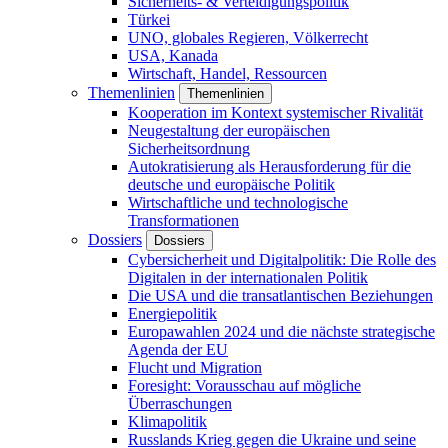
Sicherheits- & Verteidigungspolitik
Türkei
UNO, globales Regieren, Völkerrecht
USA, Kanada
Wirtschaft, Handel, Ressourcen
Themenlinien
Themenlinien
Kooperation im Kontext systemischer Rivalität
Neugestaltung der europäischen
Sicherheitsordnung
Autokratisierung als Herausforderung für die
deutsche und europäische Politik
Wirtschaftliche und technologische
Transformationen
Dossiers
Dossiers
Cybersicherheit und Digitalpolitik: Die Rolle des
Digitalen in der internationalen Politik
Die USA und die transatlantischen Beziehungen
Energiepolitik
Europawahlen 2024 und die nächste strategische
Agenda der EU
Flucht und Migration
Foresight: Vorausschau auf mögliche
Überraschungen
Klimapolitik
Russlands Krieg gegen die Ukraine und seine