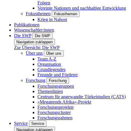
Folgen
Vereinte Nationen und nachhaltige Entwicklung
Fokusthemen
Fokusthemen
Krieg in Nahost
Publikationen
Wissenschaftler:innen
Die SWP
Die SWP
Navigation zuklappen
Zur Übersicht: Die SWP
Über uns
Über uns
Team A-Z
Organisation
Grundlegendes
Freunde und Förderer
Forschung
Forschung
Forschungsgruppen
Themenlinien
Centrum für angewandte Türkeistudien (CATS)
»Megatrends Afrika«-Projekt
Forschungsprojekte
Forschungscluster
Forschungsrahmen
Service
Service
Navigation zuklappen