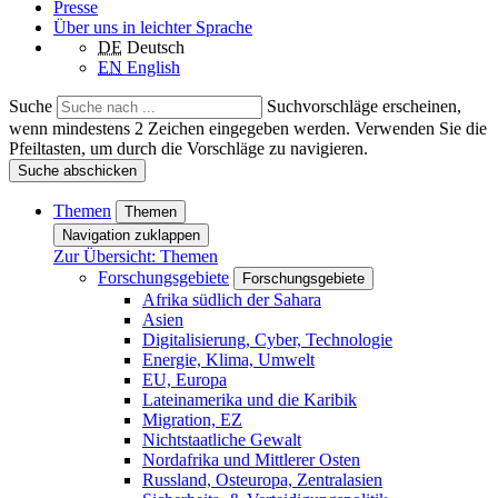
Presse
Über uns in leichter Sprache
DE
Deutsch
EN
English
Suche
Suchvorschläge erscheinen,
wenn mindestens 2 Zeichen eingegeben werden. Verwenden Sie die
Pfeiltasten, um durch die Vorschläge zu navigieren.
Suche abschicken
Themen
Themen
Navigation zuklappen
Zur Übersicht: Themen
Forschungsgebiete
Forschungsgebiete
Afrika südlich der Sahara
Asien
Digitalisierung, Cyber, Technologie
Energie, Klima, Umwelt
EU, Europa
Lateinamerika und die Karibik
Migration, EZ
Nichtstaatliche Gewalt
Nordafrika und Mittlerer Osten
Russland, Osteuropa, Zentralasien