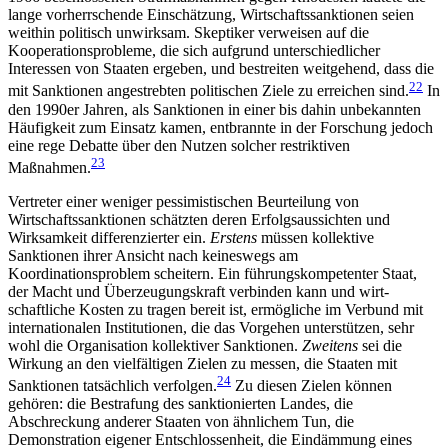
lange vorherrschende Einschätzung, Wirt­schaftssanktionen seien
weithin politisch unwirksam. Skeptiker verweisen auf die
Kooperationsprobleme, die sich aufgrund unterschiedlicher
Interessen von Staaten ergeben, und bestreiten weitgehend, dass die
22
mit Sanktionen angestrebten politischen Ziele zu erreichen sind.
In
den 1990er Jahren, als Sanktionen in einer bis dahin unbekannten
Häufigkeit zum Ein­satz kamen, entbrannte in der Forschung jedoch
eine rege Debatte über den Nutzen solcher restriktiven
23
Maßnahmen.
Vertreter einer weniger pessimistischen Beurteilung von
Wirtschaftssanktionen schätzten deren Erfolgsaussichten und
Wirksamkeit differenzierter ein.
Erstens
müssen kollektive
Sanktionen ihrer An­sicht nach keineswegs am
Koordinationsproblem scheitern. Ein führungskompetenter Staat,
der Macht und Überzeugungskraft verbinden kann und wirt­
schaftliche Kosten zu tragen bereit ist, ermögliche im Verbund mit
internationalen Institutionen, die das Vorgehen unterstützen, sehr
wohl die Organisation kollektiver Sanktionen.
Zweitens
sei die
Wirkung an den vielfältigen Zielen zu messen, die Staaten mit
24
Sanktionen tatsächlich verfolgen.
Zu diesen Zielen können
gehören: die Bestrafung des sanktionierten Landes, die
Abschreckung anderer Staaten von ähn­lichem Tun, die
Demonstration eigener Entschlossenheit, die Eindämmung eines