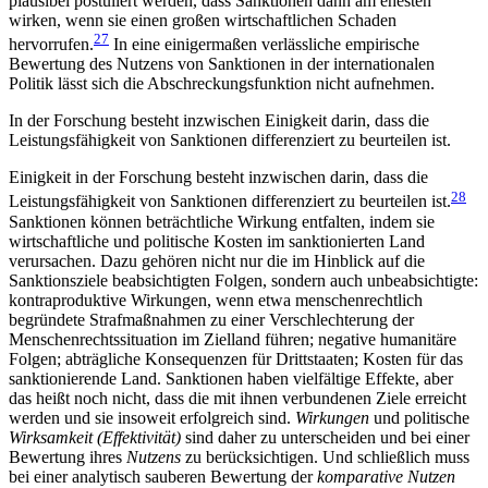
plausibel postuliert werden, dass Sanktionen dann am ehesten
wirken, wenn sie einen großen wirtschaftlichen Schaden
27
hervorrufen.
In eine einigermaßen verlässliche empirische
Bewertung des Nutzens von Sanktionen in der internationalen
Politik lässt sich die Abschreckungsfunktion nicht aufnehmen.
In der Forschung besteht inzwischen Einigkeit darin, dass die
Leistungs­fähigkeit von Sanktionen differen­ziert zu beurteilen ist.
Einigkeit in der Forschung besteht inzwischen darin, dass die
28
Leistungsfähigkeit von Sanktionen differenziert zu beurteil
en ist.
Sanktionen können beträchtliche Wirkung entfalten, indem sie
wirtschaft­liche und politische Kosten im sanktionierten Land
verursachen. Dazu gehören nicht nur die im Hinblick auf die
Sanktionsziele beabsichtigten Folgen, sondern auch unbeabsichtigte:
kontraproduktive Wirkungen, wenn etwa menschenrechtlich
begründete Strafmaßnahmen zu einer Verschlechterung der
Menschenrechtssituation im Zielland führen; negative humanitäre
Folgen; abträgliche Konsequenzen für Drittstaaten; Kosten für das
sanktionierende Land. Sanktionen haben vielfältige Effekte, aber
das heißt noch nicht, dass die mit ihnen verbundenen Ziele erreicht
wer­den und sie insoweit erfolgreich sind.
Wirkungen
und poli­tische
Wirksamkeit (Effektivität)
sind daher zu unterscheiden und bei einer
Bewertung ihres
Nutzens
zu berücksichtigen. Und schließlich muss
bei einer analytisch sauberen Bewertung der
komparative Nutzen