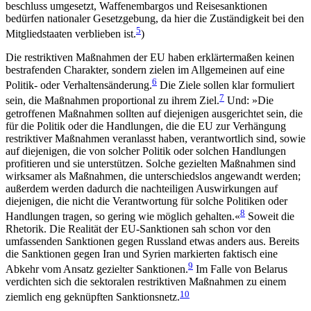
beschluss umgesetzt, Waffenembargos und Reisesanktionen
bedürfen nationaler Gesetzgebung, da hier die Zuständigkeit bei den
5
Mitgliedstaaten ver­blieben ist.
)
Die restriktiven Maßnahmen der EU haben erklärtermaßen keinen
bestrafenden Charakter, sondern zielen im Allgemeinen auf eine
6
Politik- oder Verhal­tensänderung.
Die Ziele sollen klar formuliert
7
sein, die Maßnahmen proportional zu ihrem Ziel.
Und: »Die
getroffenen Maßnahmen sollten auf diejenigen ausgerichtet sein, die
für die Politik oder die Handlungen, die die EU zur Verhängung
restriktiver Maß­nahmen veranlasst haben, verantwortlich sind, sowie
auf diejenigen, die von solcher Politik oder solchen Handlungen
profitieren und sie unterstützen. Solche gezielten Maßnahmen sind
wirksamer als Maßnahmen, die unterschiedslos angewandt werden;
außer­dem werden dadurch die nachteiligen Auswirkungen auf
diejenigen, die nicht die Verantwortung für solche Politiken oder
8
Handlungen tragen, so gering wie möglich gehalten.«
Soweit die
Rhetorik. Die Realität der EU-Sanktionen sah schon vor den
umfassenden Sanktionen gegen Russland etwas anders aus. Bereits
die Sanktionen gegen Iran und Syrien markierten faktisch eine
9
Abkehr vom Ansatz gezielter Sanktionen.
Im Falle von Belarus
verdichten sich die sekto­ralen restriktiven Maßnahmen zu einem
10
ziemlich eng geknüpften Sanktionsnetz.