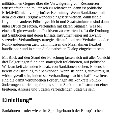
militärischen Gegner über die Ver­weigerung von Ressourcen
wirtschaftlich und mili­tärisch zu schwächen, dann ist politische
Effektivität nicht von primärer Bedeutung. Wenn Sanktionen mit
dem Ziel eines Regimewandels eingesetzt werden, dann ist die
Logik eine andere: Führungsschicht und Staatsstrukturen sind dann
unter Druck zu setzen, verbunden mit klaren Signalen, was bei
einem Regimewandel an Positivem zu erwarten ist. Ist die Drohung
mit Sanktionen und deren Einsatz Instru­ment einer auf Zwang
setzenden Verhandlungs­strategie, die auf konkrete Verhaltens- oder
Politik­änderungen zielt, dann müssen die Maßnahmen flexibel
handhabbar und in einen diplomatischen Dialog eingebettet sein.
Mit Blick auf den Stand der Forschung lassen sich mit aller Vorsicht
drei Folgerungen für einen strate­gisch reflektierten, auf politische
Wirksamkeit zielen­den Einsatz von Sanktionen ziehen: Erstens kann
bereits die Drohung mit Sanktionen, wenn sie denn glaubwürdig ist,
wirkungsvoll sein, indem sie Ver­handlungsmacht schafft; zweitens
sind die damit verbundenen Forderungen auf konkrete Politik­
änderungen zu richten; drittens sollten Sanktionen Instrument einer
breiteren, Anreize und Strafen verbindenden Strategie sein.
Einleitung*
Sanktionen – oder wie es im Sprachgebrauch der Europäischen