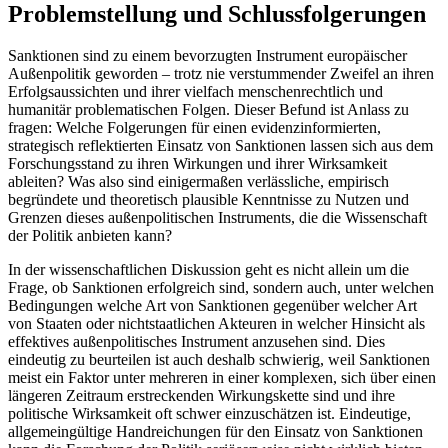
Problemstellung und Schlussfolgerungen
Sanktionen sind zu einem bevorzugten Instrument europäischer
Außenpolitik geworden – trotz nie verstummender Zweifel an ihren
Erfolgsaussichten und ihrer vielfach menschenrechtlich und
humanitär problematischen Folgen. Dieser Befund ist Anlass zu
fragen: Welche Folgerungen für einen evidenzinformierten,
strategisch reflektierten Einsatz von Sank­tionen lassen sich aus dem
Forschungsstand zu ihren Wirkungen und ihrer Wirksamkeit
ableiten? Was also sind einigermaßen verlässliche, empirisch
begründete und theoretisch plausible Kenntnisse zu Nutzen und
Grenzen dieses außenpolitischen Instruments, die die Wissenschaft
der Politik anbieten kann?
In der wissenschaftlichen Diskussion geht es nicht allein um die
Frage, ob Sanktionen erfolgreich sind, sondern auch, unter welchen
Bedingungen welche Art von Sanktionen gegenüber welcher Art
von Staaten oder nichtstaatlichen Akteuren in welcher Hinsicht als
effektives außenpolitisches Instrument anzusehen sind. Dies
eindeutig zu beurteilen ist auch deshalb schwierig, weil Sanktionen
meist ein Faktor unter mehreren in einer komplexen, sich über einen
längeren Zeitraum erstreckenden Wirkungskette sind und ihre
politische Wirksamkeit oft schwer ein­zuschätzen ist. Eindeutige,
allgemeingültige Hand­reichungen für den Einsatz von Sanktionen