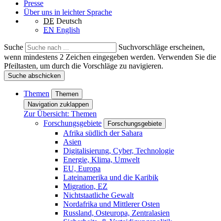
Presse
Über uns in leichter Sprache
DE
Deutsch
EN
English
Suche
Suchvorschläge erscheinen,
wenn mindestens 2 Zeichen eingegeben werden. Verwenden Sie die
Pfeiltasten, um durch die Vorschläge zu navigieren.
Suche abschicken
Themen
Themen
Navigation zuklappen
Zur Übersicht: Themen
Forschungsgebiete
Forschungsgebiete
Afrika südlich der Sahara
Asien
Digitalisierung, Cyber, Technologie
Energie, Klima, Umwelt
EU, Europa
Lateinamerika und die Karibik
Migration, EZ
Nichtstaatliche Gewalt
Nordafrika und Mittlerer Osten
Russland, Osteuropa, Zentralasien