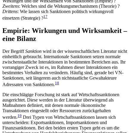
Wirkungen und die Wirk­samkeit von Sanktionen (Empirie)
?
Zweitens
: Welches sind die Wirkungsmechanismen (Theorie)
?
Drittens
: Wie lassen sich Sanktionen politisch wirkungsvoll
17
einsetzen (Strategie)
?
Empirie: Wirkungen und Wirksamkeit –
eine Bilanz
Der Begriff
Sanktion
wird in der wissenschaftlichen Literatur nicht
einheitlich gebraucht. Internationale Sanktionen setzen normale
zwischenstaatliche Inter­aktionen in bestimmten Bereichen aus. Ihr
vor­rangiger Zweck ist es, im Rahmen dieser Interaktionen ein
bestimmtes Verhalten zu verändern. Häufig sind, gerade bei VN-
Sanktionen, seit längerem auch nichtstaatliche Gewaltakteure
18
Adressaten von Sank­tionen.
Die einschlägige Forschung ist stark auf Wirtschaftssanktionen
ausgerichtet. Diese werden in der Literatur überwiegend als
Maßnahmen definiert, mit denen normale ökonomische
Transaktionen ein­gestellt oder Ressourcen zurückgehalten
19
werden.
Drei Typen von Wirtschaftssanktionen lassen sich
unterscheiden: Exportsanktionen, Importsanktionen und
Finanzsanktionen. Bei den beiden ersten Typen geht es um die