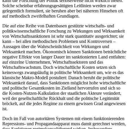
kann die Forschung der Politik seriöserweise nicht wirklich bieten.
Solche scheinbar erfahrungsgesättigten Leit­linien werden zwar
gelegentlich formuliert, sie be­ruhen aber bei näherem Hinsehen oft
auf methodisch zweifelhaften Grundlagen.
Die auf eine Reihe von Datenbasen gestützte wirt­schafts- und
politikwissenschaftliche Forschung zu Wirkungen und Wirksamkeit
von Wirtschafts­sanktionen ist sehr stark quantitativ ausgerichtet; sie
kann – bei allen methodischen Problemen und Kontroversen –
Aussagen über die Wahrscheinlichkeit von Wirkungen und
Wirksamkeit machen. Öko­nomisch können Sanktionen beträchtliche
negative Effekte von langer Dauer im sanktionierten Land entfalten:
auf einzelne Unternehmen, Wirtschafts­sektoren und das
Wirtschaftswachstum. Doch wirt­schaftliche Kos­ten setzen sich
keineswegs zwangs­läufig in politische Wirksamkeit um, wie es das
klas­sische Makro-Modell postuliert: Danach beruht die politische
Wirksamkeit darauf, dass Sanktionen mög­lichst hohe wirtschaftliche
und politische Gesamt­kosten im Zielland hervorrufen und sich so
die Kosten-Nutzen-Kalkulation der staatlichen Akteure verändert,
weil der gesellschaftliche Rückhalt und die politische Legitimität
bröckelt, auf die jedes Regime zu einem gewissen Grad angewiesen
ist.
Doch im Fall von autoritären Systemen mit einem funktionierenden
Repressions- und Propaganda­apparat muss damit gerechnet werden,
dass Sanktionen regimekonsolidierend wirken. Insbesondere