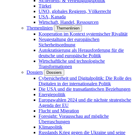
Sicherheits- & Verteidigungspolitik
Türkei
UNO, globales Regieren, Völkerrecht
USA, Kanada
Wirtschaft, Handel, Ressourcen
Themenlinien
Themenlinien
Kooperation im Kontext systemischer Rivalität
Neugestaltung der europäischen
Sicherheitsordnung
Autokratisierung als Herausforderung für die
deutsche und europäische Politik
Wirtschaftliche und technologische
Transformationen
Dossiers
Dossiers
Cybersicherheit und Digitalpolitik: Die Rolle des
Digitalen in der internationalen Politik
Die USA und die transatlantischen Beziehungen
Energiepolitik
Europawahlen 2024 und die nächste strategische
Agenda der EU
Flucht und Migration
Foresight: Vorausschau auf mögliche
Überraschungen
Klimapolitik
Russlands Krieg gegen die Ukraine und seine