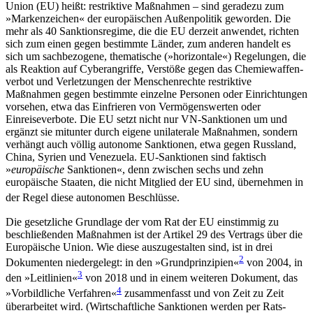
Union (EU) heißt: restriktive Maßnahmen – sind geradezu zum
»Markenzeichen« der europäischen Außenpolitik geworden. Die
mehr als 40 Sanktionsregime, die die EU derzeit anwendet, richten
sich zum einen gegen bestimmte Länder, zum anderen handelt es
sich um sachbezogene, thematische (»horizontale«) Regelungen, die
als Reaktion auf Cyberangriffe, Verstöße gegen das Chemiewaffen­
verbot und Verletzungen der Menschenrechte restrik­tive
Maßnahmen gegen bestimmte einzelne Personen oder Einrichtungen
vorsehen, etwa das Einfrieren von Vermögenswerten oder
Einreiseverbote. Die EU setzt nicht nur VN-Sanktionen um und
ergänzt sie mit­unter durch eigene unilaterale Maßnahmen, sondern
verhängt auch völlig autonome Sanktionen, etwa gegen Russland,
China, Syrien und Venezuela. EU-Sanktionen sind faktisch
»
europäische
Sanktionen«, denn zwischen sechs und zehn
europäische Staaten, die nicht Mitglied der EU sind, übernehmen in
der Regel diese autonomen Beschlüsse.
Die gesetzliche Grundlage der vom Rat der EU einstimmig zu
beschließenden Maßnahmen ist der Artikel 29 des Vertrags über die
Europäische Union. Wie diese auszugestalten sind, ist in drei
2
Dokumenten niedergelegt: in den »Grundprinzipien«
von 2004, in
3
den »Leitlinien«
von 2018 und in einem weiteren Dokument, das
4
»Vorbildliche Verfahren«
zusammenfasst und von Zeit zu Zeit
überarbeitet wird. (Wirtschaftliche Sanktionen werden per Rats­