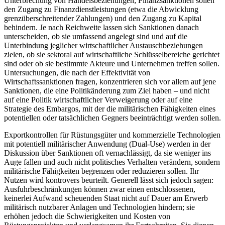
Unterbrechung von Handelsbeziehungen; Finanzsanktionen sollen
den Zugang zu Finanz­dienstleistungen (etwa die Abwicklung
grenzüberschreitender Zahlungen) und den Zugang zu Kapital
behindern. Je nach Reichweite lassen sich Sanktionen danach
unterscheiden, ob sie umfassend angelegt sind und auf die
Unterbindung jeglicher wirtschaft­licher Austauschbeziehungen
zielen, ob sie sektoral auf wirtschaftliche Schlüsselbereiche gerichtet
sind oder ob sie bestimmte Akteure und Unternehmen treffen sollen.
Untersuchungen, die nach der Effek­tivität von
Wirtschaftssanktionen fragen, konzen­trieren sich vor allem auf jene
Sanktionen, die eine Politikänderung zum Ziel haben – und nicht
auf eine Politik wirtschaftlicher Verweigerung oder auf eine
Strategie des Embargos, mit der die militärischen Fähigkeiten eines
potentiellen oder tatsächlichen Gegners beeinträchtigt werden sollen.
Exportkontrollen für Rüstungsgüter und kommerzielle Technologien
mit potentiell militärischer An­wendung (Dual-Use) werden in der
Diskussion über Sanktionen oft vernachlässigt, da sie weniger ins
Auge fallen und auch nicht politisches Verhalten verändern, sondern
militärische Fähigkeiten begren­zen oder reduzieren sollen. Ihr
Nutzen wird kontrovers beurteilt. Generell lässt sich jedoch sagen:
Aus­fuhrbeschränkungen können zwar einen entschlossenen,
keinerlei Aufwand scheuenden Staat nicht auf Dauer am Erwerb
militärisch nutzbarer Anlagen und Technologien hindern; sie
erhöhen jedoch die Schwierigkeiten und Kosten von