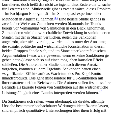
korrelieren, doch heißt das nicht zwingend, dass Erstere die Ursache
für Letzteres sind. Mittlerweile gibt es zwar Ansätze, dieses Pro­blem
– im Fachjargon Endogenität – im Sinne quasi-experimenteller
43
Methoden in Angriff zu neh­men.
Eine neuere Studie geht es in
zweifacher Weise an: Zum einen werden ökonomische Trends
bereits vor Verhängung von Sanktionen in den Blick genommen.
Zum anderen wird die wirtschaftliche Entwicklung in sanktionierten
Staaten mit der in Staaten verglichen, gegen die Sanktionen
angedroht, aber nicht verhängt wurden – dies unter der An­nahme,
die soziale, politische und wirtschaftliche Konstellation in diesen
beiden Gruppen ähnele sich, und im Sinne einer kontrafaktischen
Argumentation (»was wäre gewesen, wenn es keine Sanktionen ge­
geben hätte«) lasse sich so auf einen möglichen kau­salen Effekt
schließen. Die Autoren einer Studie, die nach diesem Ansatz
vorgehen, kommen zu dem Ergebnis, Sanktionen hätten einen
»signifikanten Effekt« auf das Wachstum des Pro-Kopf-Brutto­
inlands­produkts. Das gelte insbesondere für US-Sanktionen mit
ihrer extraterritorialen Reichweite. Die Autoren stellen fest, dass ihre
Befunde als kausale Folgen von Sanktionen auf die wirtschaftliche
44
Leistungsfähigkeit eines Landes interpretiert werden können.
Da Sanktionen sich selten, wenn überhaupt, als direkte, alleinige
Ursache bestimmter beobachtbarer Wirkungen identifizieren lassen,
sind empirisch-quan­titative Untersuchungen über ihren Erfolg mit