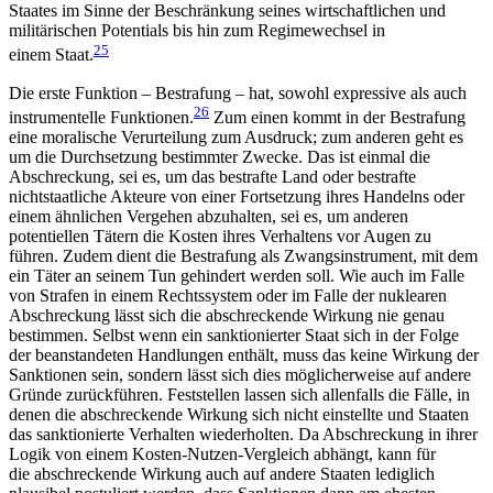
Staates im Sinne der Beschränkung seines wirtschaftlichen und
militärischen Potentials bis hin zum Regimewechsel in
25
einem Staat.
Die erste Funktion – Bestrafung – hat, sowohl expressive als auch
26
instrumentelle Funktionen.
Zum einen kommt in der Bestrafung
eine moralische Ver­urteilung zum Ausdruck; zum anderen geht es
um die Durchsetzung bestimmter Zwecke. Das ist einmal die
Abschreckung, sei es, um das bestrafte Land oder bestrafte
nichtstaatliche Akteure von einer Fortsetzung ihres Handelns oder
einem ähnlichen Vergehen abzuhalten, sei es, um anderen
potentiellen Tätern die Kosten ihres Verhaltens vor Augen zu
führen. Zudem dient die Bestrafung als Zwangsinstrument, mit dem
ein Täter an seinem Tun gehindert werden soll. Wie auch im Falle
von Strafen in einem Rechts­system oder im Falle der nuklearen
Abschreckung lässt sich die abschreckende Wirkung nie genau
bestimmen. Selbst wenn ein sanktionierter Staat sich in der Folge
der beanstandeten Handlungen enthält, muss das keine Wirkung der
Sanktionen sein, son­dern lässt sich dies möglicherweise auf andere
Gründe zurückführen. Feststellen lassen sich allenfalls die Fälle, in
denen die abschreckende Wirkung sich nicht einstellte und Staaten
das sanktionierte Verhalten wiederholten. Da Abschreckung in ihrer
Logik von einem Kosten-Nutzen-Vergleich abhängt, kann für
die abschreckende Wirkung auch auf andere Staaten lediglich