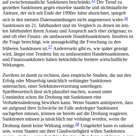
35
auf zwischenstaatliche Sanktionen beschränkt.
Der Trend zu
gezielten Sanktionen gegen einzelne staatliche und nichtstaatliche
Akteure, der sich seit Ende der 1990er Jahre abzeichnet, spiegelt
36
sich in den meisten Datensammlungen nicht angemessen wider.
Sanktionen im 21. Jahrhundert sind im Vergleich zu denen im letz­
ten Jahrhundert ihrem Ansatz und Anspruch nach eher zielgenau; es
sind oft eher Finanz- als umfassende Handelssanktionen. Insofern ist
die Frage berech­tigt, wie aussagekräftig die Forschung zu den
37
früheren Sanktionen ist.
Andererseits gibt es, wie später ge­zeigt
wird, längst eine Tendenz hin zu umfassenden Handelssanktionen,
und Finanzsanktionen haben beträchtliche breitere wirtschaftliche
Wirkungen.
Zweitens
ist damit zu rechnen, dass empirische Stu­dien, die nur den
Erfolg oder Misserfolg tatsächlich verhängter Sanktionen
untersuchen, einer Selektions­verzerrung unterliegen.
Spieltheoretisch lässt sich plausibel machen, warum unter
Umständen schon die Drohung mit Sanktionen eine
Verhaltensänderung bewirken kann. Wenn Staaten antizipieren, dass
sie aufgrund ihrer Schwäche im Falle auferlegter Sank­tionen
nachgeben müssen, können sie bereits auf die Drohung reagieren.
Sanktionen müssen ja tatsächlich nur verhängt werden, wenn die
38
Drohung damit keine Wirkung zeitigt.
Umgekehrt kann es rational
sein, wenn Staaten um ihrer Glaubwürdigkeit willen Sank­tionen