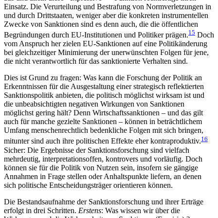
Einsatz. Die Ver­urteilung und Bestrafung von Normverletzungen in
und durch Drittstaaten, weniger aber die konkreten instrumentellen
Zwecke von Sanktionen sind es denn auch, die die öffentlichen
15
Begründungen durch EU-Institutionen und Politiker prägen.
Doch
vom An­spruch her zielen EU-Sanktionen auf eine Politik­änderung
bei gleichzeitiger Minimierung der un­erwünschten Folgen für jene,
die nicht verantwortlich für das sanktionierte Verhalten sind.
Dies ist Grund zu fragen: Was kann die Forschung der Politik an
Erkenntnissen für die Ausgestaltung einer strategisch reflektierten
Sanktionspolitik an­bieten, die politisch möglichst wirksam ist und
die unbeabsichtigten negativen Wirkungen von Sanktionen
möglichst gering hält? Denn Wirtschaftssanktionen – und das gilt
auch für manche gezielte Sank­tionen – können in beträchtlichem
Umfang men­schenrechtlich bedenkliche Folgen mit sich bringen,
16
mitunter sind auch ihre politischen Effekte eher kontraproduktiv.
Sicher: Die Ergebnisse der Sank­tionsforschung sind vielfach
mehrdeutig, interpretationsoffen, kontrovers und vorläufig. Doch
können sie für die Politik von Nutzen sein, insofern sie gän­gige
Annahmen in Frage stellen oder Anhaltspunkte liefern, an denen
sich politische Entscheidungsträger orientieren können.
Die Bestandsaufnahme der Sanktionsforschung und ihrer Erträge
erfolgt in drei Schritten.
Erstens
: Was wissen wir über die