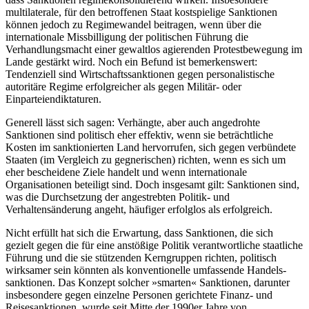
multilaterale, für den betroffenen Staat kostspielige Sank­tionen
können jedoch zu Regimewandel bei­tragen, wenn über die
internationale Missbilligung der politischen Führung die
Verhandlungsmacht einer gewaltlos agierenden Protestbewegung im
Lande gestärkt wird. Noch ein Befund ist bemerkenswert:
Tendenziell sind Wirtschaftssanktionen gegen personalistische
autoritäre Regime erfolgreicher als gegen Militär- oder
Einparteiendiktaturen.
Generell lässt sich sagen: Verhängte, aber auch angedrohte
Sanktionen sind politisch eher effektiv, wenn sie beträchtliche
Kosten im sanktionierten Land hervorrufen, sich gegen verbündete
Staaten (im Ver­gleich zu gegnerischen) richten, wenn es sich um
eher bescheidene Ziele handelt und wenn internationale
Organisationen beteiligt sind. Doch insgesamt gilt: Sanktionen sind,
was die Durchsetzung der an­gestrebten Politik- und
Verhaltensänderung angeht, häufiger erfolglos als erfolgreich.
Nicht erfüllt hat sich die Erwartung, dass Sanktionen, die sich
gezielt gegen die für eine anstößige Politik verantwortliche staatliche
Führung und die sie stüt­zenden Kerngruppen richten, politisch
wirksamer sein könnten als konventionelle umfassende Handels­
sanktionen. Das Konzept solcher »smarten« Sanktio­nen, darunter
insbesondere gegen einzelne Personen gerichtete Finanz- und
Reisesanktionen, wurde seit Mitte der 1990er Jahre von