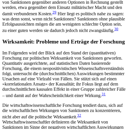
von Sanktionen gegenüber anderen Optionen in Rech­nung gestellt
werden, etwa gegenüber dem Ein­satz militärischer Macht und den
29
damit verbundenen Kosten.
Hier liegt es politisch nahe zu sagen:
was denn sonst, wenn nicht Sanktionen? Sanktionen ohne plausible
Erfolgsaussichten mögen die am wenigsten schlechte Option sein,
30
zu einer guten werden sie da­durch jedoch nicht zwangsläufig.
Wirksamkeit: Probleme und Erträge der Forschung
Im Folgenden wird der Blick auf den Stand der (quan­titativen)
Forschung zur politischen Wirksamkeit von Sanktionen geworfen.
Quantitativ ausgerichtete, auf statistischen Daten basierende
Forschung, die einem neopositivistischen Wissenschaftsverständnis
folgt, untersucht die (durchschnittlichen) Auswirkungen bestimmter
Ursachen auf eine Vielzahl von Fällen. Sie stützt sich auf einen
»korrelationalen Ansatz« der Kausalität; ihr Fokus liegt auf dem
durchschnittlichen kausalen Effekt in einer Gruppe zahlreicher Fälle
31
– und damit auf der Wahrscheinlichkeit einer Wir­kung.
Die wirtschaftswissenschaftliche Forschung tendiert dazu, sich auf
die wirtschaftlichen Wirkungen von Sanktionen zu konzentrieren,
32
nicht aber auf die politische Wirksamkeit.
Wirtschaftswissenschaftler definieren die Wirksamkeit von
Sanktionen im Sinne der negativen wirtschaftlichen Auswirkungen