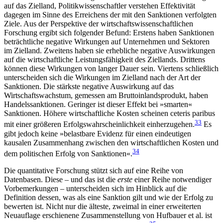
auf das Zielland, Politikwissenschaftler verstehen Effektivität
dagegen im Sinne des Erreichens der mit den Sank­tionen verfolgten
Ziele. Aus der Perspektive der wirt­schaftswissenschaftlichen
Forschung ergibt sich fol­gender Befund: Erstens haben Sanktionen
beträcht­liche negative Wirkungen auf Unternehmen und Sektoren
im Zielland. Zweitens haben sie erhebliche negative Auswirkungen
auf die wirtschaftliche Leis­tungsfähigkeit des Ziellands. Drittens
können diese Wirkungen von langer Dauer sein. Viertens schließlich
unterscheiden sich die Wirkungen im Zielland nach der Art der
Sanktionen. Die stärkste negative Auswirkung auf das
Wirtschaftswachstum, gemessen am Bruttoinlandsprodukt, haben
Handelssanktionen. Geringer ist dieser Effekt bei »smarten«
Sanktionen. Höhere wirtschaftliche Kosten scheinen ceteris pari­bus
33
mit einer größeren Erfolgswahrscheinlichkeit einherzugehen.
Es
gibt jedoch keine »belastbare Evidenz für einen eindeutigen
kausalen Zusammenhang zwischen den wirtschaftlichen Kosten und
34
dem politischen Erfolg von Sanktionen«.
Die quantitative Forschung stützt sich auf eine Reihe von
Datenbasen. Diese – und das ist die
erste
einer Reihe notwendiger
Vorbemerkungen – unter­scheiden sich im Hinblick auf die
Definition dessen, was als eine Sanktion gilt und wie der Erfolg zu
be­werten ist. Nicht nur die älteste, zweimal in einer erweiterten
Neuauflage erschienene Zusammen­stel­lung von Hufbauer et al. ist