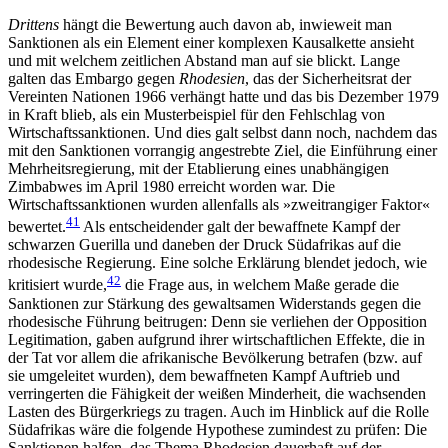
Drittens
hängt die Bewertung auch davon ab, inwieweit man
Sanktionen als ein Element einer kom­plexen Kausalkette ansieht
und mit welchem zeit­lichen Abstand man auf sie blickt. Lange
galten das Embargo gegen
Rhodesien
, das der Sicherheitsrat der
Vereinten Nationen 1966 verhängt hatte und das bis Dezember 1979
in Kraft blieb, als ein Musterbeispiel für den Fehlschlag von
Wirtschaftssanktionen. Und dies galt selbst dann noch, nachdem das
mit den Sanktionen vorrangig angestrebte Ziel, die Einführung einer
Mehrheitsregierung, mit der Etablierung eines unabhängigen
Zimbabwes im April 1980 er­reicht worden war. Die
Wirtschaftssanktionen wurden allenfalls als »zweitrangiger Faktor«
41
bewertet.
Als entscheidender galt der bewaffnete Kampf der
schwar­zen Guerilla und daneben der Druck Südafrikas auf die
rhodesische Regierung. Eine solche Erklärung blendet jedoch, wie
42
kritisiert wurde,
die Frage aus, in wel­chem Maße gerade die
Sanktionen zur Stär­kung des gewaltsamen Widerstands gegen die
rhode­sische Führung beitrugen: Denn sie verliehen der Opposition
Legitimation, gaben aufgrund ihrer wirt­schaftlichen Effekte, die in
der Tat vor allem die afrikanische Be­völkerung betrafen (bzw. auf
sie um­geleitet wurden), dem bewaffneten Kampf Auftrieb und
verringerten die Fähigkeit der weißen Minderheit, die wachsenden
Lasten des Bürgerkriegs zu tragen. Auch im Hinblick auf die Rolle
Südafrikas wäre die folgende Hypothese zumindest zu prüfen: Die
Sank­tionen halfen, das Thema Rhodesien dauerhaft auf der