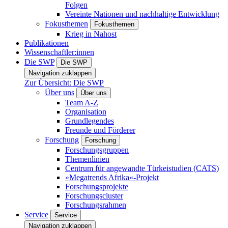
Folgen
Vereinte Nationen und nachhaltige Entwicklung
Fokusthemen
Fokusthemen
Krieg in Nahost
Publikationen
Wissenschaftler:innen
Die SWP
Die SWP
Navigation zuklappen
Zur Übersicht: Die SWP
Über uns
Über uns
Team A-Z
Organisation
Grundlegendes
Freunde und Förderer
Forschung
Forschung
Forschungsgruppen
Themenlinien
Centrum für angewandte Türkeistudien (CATS)
»Megatrends Afrika«-Projekt
Forschungsprojekte
Forschungscluster
Forschungsrahmen
Service
Service
Navigation zuklappen