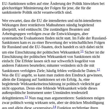
EU-Sanktionen sollen auf eine Ände­rung der Politik hinwirken bei
gleich­zeitiger Minimierung der Folgen für jene, die für die
sanktionierte Politik nicht verantwortlich sind.
Wer erwartet, dass die EU die intendierten und nicht-intendierten
Wirkungen ihrer restriktiven Maßnahmen ständig begleitend
überprüft, wird ent­täuscht. Die zuständigen Beamten und
Arbeitsgruppen verfolgen zwar die Entwicklungen, aber
systematische Evaluationen finden nicht statt. Im Falle der Russland-
Sanktionen kam es zu einer Bewertung der wirtschaftlichen Folgen
für Russland und die EU-Staaten, doch handelt es sich dabei nicht
11
um eine Einschätzung der politischen Wirksamkeit.
Sicher ist die
Einschätzung der politischen Wirksamkeit von Sanktionen nicht
einfach: Die Effekte lassen sich nur schwerlich losgelöst von
anderen Faktoren beurteilen; mitunter verändern sich die mit
12
Sanktionen verfolg­ten Ziele; häufig fehlen verlässliche Daten.
Was die EU angeht, so kann man zudem den Eindruck gewin­nen,
allein die Einigung auf Sanktionen sei ein Erfolg. Ja, eine
begleitende Wirksamkeitseinschätzung ist politisch vielleicht gar
nicht opportun. Denn eine fehlende Wirksamkeit würde dieses
außenpolitische Instrument unter Umständen tendenziell
13
delegitimieren.
Nun mag man argumentieren: Sanktionen mögen
zwar politisch wenig wirksam sein, aber sie drücken Missbilligung
14
aus und allein diese »expres­sive«
Funktion rechtfertige ihren