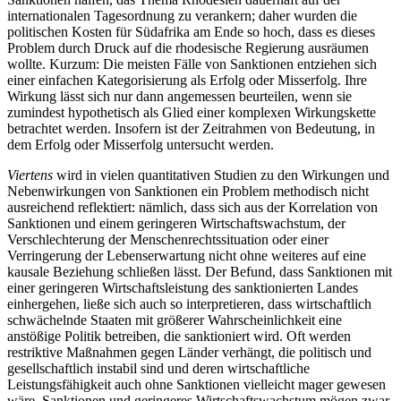
internationalen Tagesordnung zu verankern; daher wurden die
politischen Kosten für Südafrika am Ende so hoch, dass es dieses
Problem durch Druck auf die rhodesische Regierung ausräumen
wollte. Kurzum: Die meisten Fälle von Sanktionen entziehen sich
einer einfachen Kategorisierung als Erfolg oder Misserfolg. Ihre
Wir­kung lässt sich nur dann an­gemes­sen beurteilen, wenn sie
zumindest hypothetisch als Glied einer kom­plexen Wirkungskette
betrachtet werden. In­sofern ist der Zeitrahmen von Bedeutung, in
dem Erfolg oder Misserfolg untersucht werden.
Viertens
wird in vielen quantitativen Studien zu den Wirkungen und
Nebenwirkungen von Sanktionen ein Problem methodisch nicht
ausreichend reflektiert: nämlich, dass sich aus der Korrelation von
Sanktionen und einem geringeren Wirtschaftswachstum, der
Verschlechterung der Menschenrechtssituation oder einer
Verringerung der Lebenserwartung nicht ohne weiteres auf eine
kausale Beziehung schließen lässt. Der Befund, dass Sanktionen mit
einer geringeren Wirtschaftsleistung des sanktionierten Landes
einher­gehen, ließe sich auch so interpretieren, dass wirt­schaftlich
schwächelnde Staaten mit größerer Wahr­scheinlichkeit eine
anstößige Politik betreiben, die sanktioniert wird. Oft werden
restriktive Maßnahmen gegen Länder verhängt, die politisch und
gesellschaftlich instabil sind und deren wirtschaftliche
Leistungsfähigkeit auch ohne Sanktionen vielleicht mager ge­wesen
wäre. Sanktionen und geringeres Wirtschafts­wachstum mögen zwar