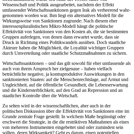
Wissenschaft und Politik ausgearbeitet, nachdem der Effekt
umfassender Wirt­schaftssanktionen gegen Irak als verheerend wahr­
genommen worden war. Ihm liegt ein alternatives Modell für die
Wirkungsweise von Sanktionen zu­grunde: Nach diesem eher
interessenpluralistischen Mikro-Modell hängt die politische
Effektivität von Sanktionen von den Kosten ab, die sie bestimmten
Gruppen auferlegen, von denen dann erwartet wurde, dass sie
Druck in Richtung eines Politikwandels aus­üben. Doch staatliche
Akteure haben die Möglichkeit, die Loya­lität wichtiger Gruppen
durch Umverteilung oder staatliche Schutzmaßnahmen zu sichern.
Wirtschaftssanktionen – und das gilt sowohl für eher umfassende als
auch von ihrem Anspruch her zielgenaue – haben vielfach
beträchtliche negative, ja kontraproduktive Auswirkungen in den
sanktionierten Staaten: auf die Menschenrechtslage, auf Armut und
Ungleichheit, auf die öffentliche Gesund­heit, die Lebenserwartung
und die Kindersterblichkeit, auf den Grad an Repression und an
staatlicher Kontrolle über die Wirtschaft.
Zu selten wird in der wissenschaftlichen, aber auch in der
politischen Diskussion über die Effektivität von Sanktionen eine im
Grunde zentrale Frage gestellt: In welchem Maße begünstigt oder
erschwert die Strate­gie, in die die restriktiven Maßnahmen als eines
von mehreren Instrumenten eingebettet sind oder zumin­dest sein
sollten, deren Wirksamkeit? Geht es darum, einen potentiellen