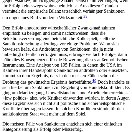
gegen »starke«, unnachgiebige Staaten selbst dann verhängen, wenn
ihr Erfolg keineswegs wahr­scheinlich ist. Aus diesen Gründen
vermittelt die empirische Bilanz tatsächlich verhängter Sanktionen
39
ein ungenaues Bild von deren Wirksamkeit.
Den Erfolg angedrohter wirtschaftlicher Zwangsmaßnahmen
empirisch zu belegen und somit nach­zuweisen, dass die
Selektionsverzerrung eine be­trächt­liche Rolle spielt, stellt die
Sanktionsforschung allerdings vor einige Probleme. Wenn sich
beweisen ließe, die Androhung von Sanktionen, die ja nicht
unbedingt öffentlich erfolgen muss, erbringe vielfach Erfolge, dann
hätte dies Konsequenzen für die Be­wertung dieses außenpolitischen
Instruments. Eine Analyse von 195 Fällen, in denen die USA im
Rahmen ihrer Handelspolitik Sanktionen androhten oder ein­setzten,
kommt zu dem Ergebnis, dass in den meisten Fällen schon die
40
Drohung das gewünschte Ergebnis herbeiführte.
Doch handelte es
sich hierbei um Sanktionen zur Regelung von Handelskonflikten: Es
ging um Marktzugang, Umweltstandards und Arbeit­nehmerrechte –
»low politics« also, wie Kriti­ker einwenden würden, in deren Augen
diese Ergebnisse sich nicht auf politische und sicherheitspolitische
Konflikte übertragen lassen. In solchen Konflikten stünde für den
sanktionierten Staat weit mehr auf dem Spiel.
Die meisten Fälle von Sanktionen ent­ziehen sich einer einfachen
Katego­risierung als Erfolg oder Misserfolg.