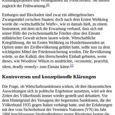
Rüstungsprojekten und verlangsamen ihr Fortschreiten. Sie dienen
20
zu­gleich der Frühwarnung.
Embargos und Blockaden sind zwar ein alther­gebrachtes
Zwangsmittel zwischen Staaten; doch nach dem Ersten Weltkrieg
wurde die »wirtschaft­liche Waffe«, wie es damals hieß, zu einem
Instrument, mit dem sich die Erwartung verband, dass sich mit
seiner Hilfe der zwischenstaatliche Frieden ohne den Einsatz
militärischer Gewalt sichern lassen würde. Wirtschaftliche
Kriegführung, die im Ersten Weltkrieg zu Hunderttausenden an
Opfern unter der Zivilbevölkerung geführt hatte, sollte nun zu dem
wichtigsten Mittel der Friedenssicherung werden. Die Bevölkerung
würde, so das Kalkül, den Herrschenden Einhalt gebieten, wenn
dieses, wie Woodrow Wilson es ausdrückte, »economic, peaceful,
21
silent, deadly remedy« zum Einsatz käme.
Kontroversen und konzeptionelle Klärungen
Die Frage, ob Wirtschaftssanktionen wirken, ob ihre ökonomischen
Auswirkungen sich in politische Er­gebnisse umsetzen, wird seit den
Zeiten des Völkerbunds immer wieder gestellt und debattiert. Vor
dem Hintergrund des Versagens der begrenzten Sanktionen, die der
Völkerbund 1935 gegen Italien verhängt hatte, und der Erfahrungen
mit den vom Sicherheits­rat der Vereinten Nationen (VN) im Jahr
1966 be­schlos­senen Strafmaßnahmen gegen Rhodesien lautete die