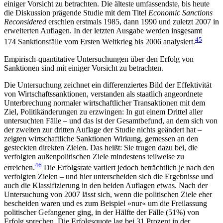
einiger Vorsicht zu betrachten. Die älteste umfassendste, bis heute
die Diskussion prägende Studie mit dem Titel
Economic Sanctions
Reconsidered
erschien erst­mals 1985, dann 1990 und zuletzt 2007 in
erweiterten Auflagen. In der letzten Ausgabe werden ins­gesamt
45
174 Sanktionsfälle vom Ersten Weltkrieg bis 2006 analysiert.
Empirisch-quantitative Unter­suchungen über den Erfolg von
Sanktionen sind mit einiger Vorsicht zu betrachten.
Die Untersuchung zeichnet ein differenziertes Bild der Effektivität
von Wirtschaftssanktionen, verstanden als staatlich angeordnete
Unterbrechung normaler wirtschaftlicher Transaktionen mit dem
Ziel, Politik­änderungen zu erzwingen: In gut einem Drittel aller
untersuchten Fälle – und das ist der Gesamtbefund, an dem sich von
der zweiten zur dritten Auflage der Studie nichts geändert hat –
zeigten wirtschaftliche Sanktionen Wirkung, gemessen an den
gesteckten direkten Zielen. Das heißt: Sie trugen dazu bei, die
verfolgten außenpolitischen Ziele mindestens teil­weise zu
46
erreichen.
Die Erfolgsrate variiert jedoch beträchtlich je nach den
verfolgten Zielen – und hier unterscheiden sich die Ergebnisse und
auch die Klassi­fizierung in den beiden Auflagen etwas. Nach der
Untersuchung von 2007 lässt sich, wenn die poli­tischen Ziele eher
bescheiden waren und es zum Bei­spiel »nur« um die Freilassung
politischer Gefangener ging, in der Hälfte der Fälle (51%) von
Erfolg spre­chen. Die Erfolgsquote lag bei 31 Prozent in der