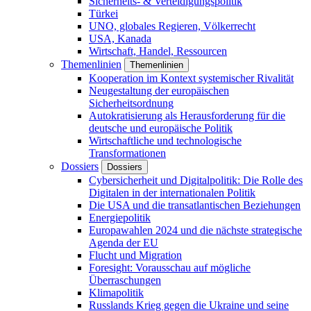
Sicherheits- & Verteidigungspolitik
Türkei
UNO, globales Regieren, Völkerrecht
USA, Kanada
Wirtschaft, Handel, Ressourcen
Themenlinien
Themenlinien
Kooperation im Kontext systemischer Rivalität
Neugestaltung der europäischen
Sicherheitsordnung
Autokratisierung als Herausforderung für die
deutsche und europäische Politik
Wirtschaftliche und technologische
Transformationen
Dossiers
Dossiers
Cybersicherheit und Digitalpolitik: Die Rolle des
Digitalen in der internationalen Politik
Die USA und die transatlantischen Beziehungen
Energiepolitik
Europawahlen 2024 und die nächste strategische
Agenda der EU
Flucht und Migration
Foresight: Vorausschau auf mögliche
Überraschungen
Klimapolitik
Russlands Krieg gegen die Ukraine und seine