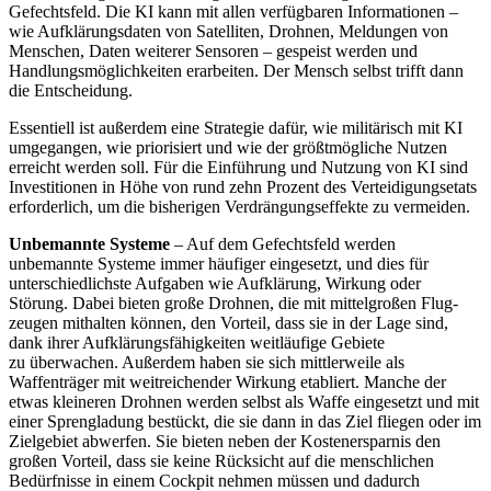
Gefechtsfeld. Die KI kann mit allen verfüg­baren Informationen –
wie Aufklärungsdaten von Satelliten, Drohnen, Meldungen von
Menschen, Daten weiterer Sensoren – gespeist werden und
Handlungsmöglich­keiten erarbeiten. Der Mensch selbst trifft dann
die Entscheidung.
Essentiell ist außerdem eine Strategie dafür, wie militärisch mit KI
umgegangen, wie priorisiert und wie der größtmögliche Nutzen
erreicht werden soll. Für die Einfüh­rung und Nutzung von KI sind
Investitionen in Höhe von rund zehn Prozent des Vertei­digungsetats
erforderlich, um die bisherigen Verdrängungseffekte zu vermeiden.
Unbemannte Systeme
– Auf dem Ge­fechtsfeld werden
unbemannte Systeme immer häufiger eingesetzt, und dies für
unterschiedlichste Aufgaben wie Aufklärung, Wirkung oder
Störung. Dabei bieten große Drohnen, die mit mittelgroßen Flug­
zeugen mithalten können, den Vorteil, dass sie in der Lage sind,
dank ihrer Auf­klärungsfähigkeiten weitläufige Gebiete
zu überwachen. Außerdem haben sie sich mittlerweile als
Waffenträger mit weit­reichender Wirkung etabliert. Manche der
etwas kleineren Drohnen werden selbst als Waffe eingesetzt und mit
einer Spreng­ladung bestückt, die sie dann in das Ziel fliegen oder im
Zielgebiet abwerfen. Sie bie­ten neben der Kostenersparnis den
großen Vorteil, dass sie keine Rücksicht auf die menschlichen
Bedürfnisse in einem Cockpit nehmen müssen und dadurch