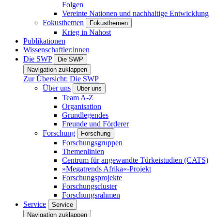
Folgen
Vereinte Nationen und nachhaltige Entwicklung
Fokusthemen
Fokusthemen
Krieg in Nahost
Publikationen
Wissenschaftler:innen
Die SWP
Die SWP
Navigation zuklappen
Zur Übersicht: Die SWP
Über uns
Über uns
Team A-Z
Organisation
Grundlegendes
Freunde und Förderer
Forschung
Forschung
Forschungsgruppen
Themenlinien
Centrum für angewandte Türkeistudien (CATS)
»Megatrends Afrika«-Projekt
Forschungsprojekte
Forschungscluster
Forschungsrahmen
Service
Service
Navigation zuklappen