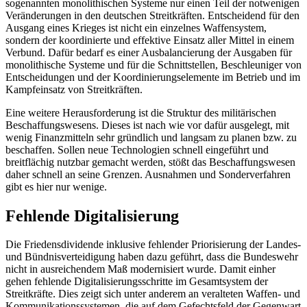
sogenannten mono­lithischen Systeme nur einen Teil der not­wenigen
Veränderungen in den deutschen Streitkräften. Entscheidend für den
Aus­gang eines Krieges ist nicht ein einzelnes Waffensystem,
sondern der koordinierte und effektive Einsatz aller Mittel in einem
Verbund. Dafür bedarf es einer Ausbalan­cierung der Ausgaben für
monolithische Systeme und für die Schnittstellen, Beschleu­niger von
Entscheidungen und der Koordi­nierungselemente im Betrieb und im
Kampfeinsatz von Streitkräften.
Eine weitere Herausforderung ist die Struktur des militärischen
Beschaffungs­wesens. Dieses ist nach wie vor dafür aus­gelegt, mit
wenig Finanzmitteln sehr gründ­lich und langsam zu planen bzw. zu
be­schaffen. Sollen neue Technologien schnell eingeführt und
breitflächig nutzbar gemacht werden, stößt das Beschaffungswesen
daher schnell an seine Grenzen. Ausnahmen und Sonderverfahren
gibt es hier nur wenige.
Fehlende Digitalisierung
Die Friedensdividende inklusive fehlender Priorisierung der Landes-
und Bündnis­verteidigung haben dazu geführt, dass die Bundeswehr
nicht in ausreichendem Maß modernisiert wurde. Damit einher
gehen fehlende Digitalisierungsschritte im Gesamt­system der
Streitkräfte. Dies zeigt sich unter anderem an veralteten Waffen- und
Kommu­nikationssystemen, die auf dem Gefechts­feld der Gegenwart