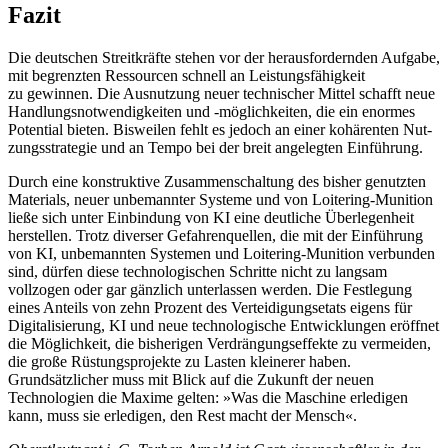
Fazit
Die deutschen Streitkräfte stehen vor der herausfordernden Aufgabe,
mit begrenzten Ressourcen schnell an Leistungsfähigkeit
zu gewinnen. Die Ausnutzung neuer tech­nischer Mittel schafft neue
Handlungs­notwendigkeiten und ‑möglichkeiten, die ein enormes
Potential bieten. Bisweilen fehlt es jedoch an einer kohärenten Nut­
zungsstrategie und an Tempo bei der breit angelegten Einführung.
Durch eine konstruktive Zusammenschaltung des bisher genutzten
Materials, neuer unbemannter Systeme und von Loi­tering-Munition
ließe sich unter Einbin­dung von KI eine deutliche Überlegenheit
herstellen. Trotz diverser Gefah­renquellen, die mit der Einführung
von KI, unbemannten Systemen und Loitering-Munition ver­bunden
sind, dürfen diese technologischen Schritte nicht zu langsam
vollzogen oder gar gänzlich unterlassen werden. Die Fest­legung
eines Anteils von zehn Prozent des Verteidigungsetats eigens für
Digitalisierung, KI und neue technologische Entwicklungen eröffnet
die Möglichkeit, die bis­herigen Verdrängungseffekte zu vermeiden,
die große Rüstungsprojekte zu Lasten klei­nerer haben.
Grundsätzlicher muss mit Blick auf die Zukunft der neuen
Technologien die Maxime gelten: »Was die Maschine erledigen
kann, muss sie erledigen, den Rest macht der Mensch«.