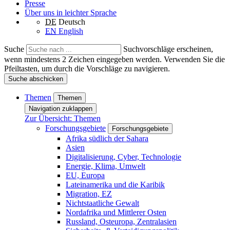
Presse
Über uns in leichter Sprache
DE
Deutsch
EN
English
Suche
Suchvorschläge erscheinen,
wenn mindestens 2 Zeichen eingegeben werden. Verwenden Sie die
Pfeiltasten, um durch die Vorschläge zu navigieren.
Suche abschicken
Themen
Themen
Navigation zuklappen
Zur Übersicht: Themen
Forschungsgebiete
Forschungsgebiete
Afrika südlich der Sahara
Asien
Digitalisierung, Cyber, Technologie
Energie, Klima, Umwelt
EU, Europa
Lateinamerika und die Karibik
Migration, EZ
Nichtstaatliche Gewalt
Nordafrika und Mittlerer Osten
Russland, Osteuropa, Zentralasien