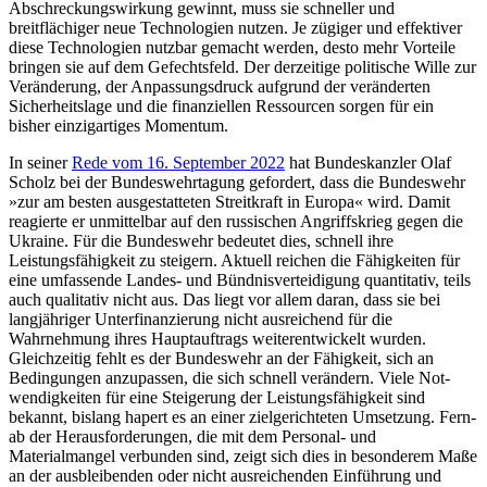
Abschreckungswirkung gewinnt, muss sie schneller und
breitflächiger neue Technologien nutzen. Je zügiger und effektiver
diese Technologien nutzbar gemacht werden, desto mehr Vorteile
bringen sie auf dem Gefechtsfeld. Der derzeitige politische Wille zur
Veränderung, der Anpassungsdruck aufgrund der veränderten
Sicherheitslage und die finanziellen Ressourcen sorgen für ein
bisher einzigartiges Momentum.
In seiner
Rede vom 16. September 2022
hat Bundeskanzler Olaf
Scholz bei der Bundes­wehrtagung gefordert, dass die Bundeswehr
»zur am besten ausgestatteten Streitkraft in Europa« wird. Damit
reagierte er unmittelbar auf den russischen Angriffskrieg gegen die
Ukraine. Für die Bundeswehr bedeutet dies, schnell ihre
Leistungsfähigkeit zu stei­gern. Aktuell reichen die Fähigkeiten für
eine umfassende Landes- und Bündnis­verteidigung quantitativ, teils
auch qualita­tiv nicht aus. Das liegt vor allem daran, dass sie bei
langjähriger Unterfinanzierung nicht ausreichend für die
Wahrnehmung ihres Hauptauftrags weiterentwickelt wur­den.
Gleichzeitig fehlt es der Bundeswehr an der Fähigkeit, sich an
Bedingungen anzupas­sen, die sich schnell verändern. Viele Not­
wendigkeiten für eine Steigerung der Leis­tungsfähigkeit sind
bekannt, bislang hapert es an einer zielgerichteten Umsetzung. Fern­
ab der Herausforderungen, die mit dem Per­sonal- und
Materialmangel verbunden sind, zeigt sich dies in besonderem Maße
an der ausbleibenden oder nicht ausreichenden Einführung und