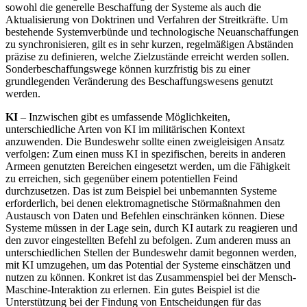
sowohl die generelle Beschaffung der Sys­teme als auch die
Aktualisierung von Dok­trinen und Verfahren der Streitkräfte. Um
bestehende Systemverbünde und techno­logische Neuanschaffungen
zu synchronisieren, gilt es in sehr kurzen, regelmäßigen Abständen
präzise zu definieren, welche Zielzustände erreicht werden sollen.
Son­derbeschaffungswege können kurzfristig bis zu einer
grundlegenden Veränderung des Beschaffungswesens genutzt
werden.
KI
– Inzwischen gibt es umfassende Möglichkeiten,
unterschiedliche Arten von KI im militärischen Kontext
anzuwenden. Die Bundeswehr sollte einen zweigleisigen Ansatz
verfolgen: Zum einen muss KI in spezifischen, bereits in anderen
Armeen genutzten Bereichen eingesetzt werden, um die Fähigkeit
zu erreichen, sich gegenüber einem potentiellen Feind
durchzusetzen. Das ist zum Beispiel bei unbemannten Sys­teme
erforderlich, bei denen elektromagnetische Störmaßnahmen den
Austausch von Daten und Befehlen einschränken können. Diese
Systeme müssen in der Lage sein, durch KI autark zu reagieren und
den zuvor eingestellten Befehl zu befolgen. Zum ande­ren muss an
unterschiedlichen Stellen der Bundeswehr damit begonnen werden,
mit KI umzugehen, um das Potential der Sys­teme einschätzen und
nutzen zu können. Konkret ist das Zusammenspiel bei der Mensch-
Maschine-Interaktion zu erlernen. Ein gutes Beispiel ist die
Unterstützung bei der Findung von Entscheidungen für das