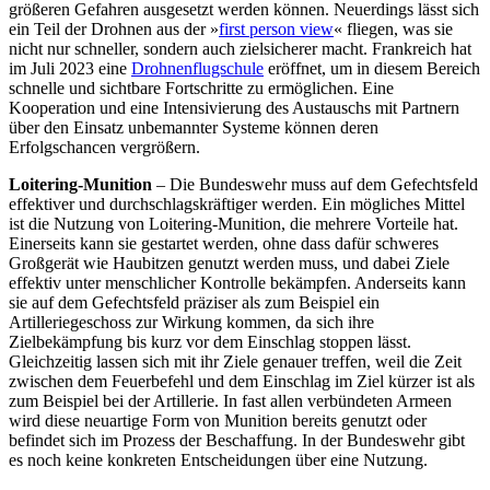
größeren Gefahren ausgesetzt werden können. Neu­erdings lässt sich
ein Teil der Drohnen aus der »
first person view
« fliegen, was sie
nicht nur schneller, sondern auch zielsicherer macht. Frankreich hat
im Juli 2023 eine
Drohnenflugschule
eröffnet, um in diesem Bereich
schnelle und sichtbare Fortschritte zu ermöglichen. Eine
Kooperation und eine Intensivierung des Austauschs mit Partnern
über den Einsatz unbemannter Systeme können deren
Erfolgschancen vergrößern.
Loitering-Munition
– Die Bundeswehr muss auf dem Gefechtsfeld
effektiver und durchschlagskräftiger werden. Ein mög­liches Mittel
ist die Nutzung von Loitering-Munition, die mehrere Vorteile hat.
Einer­seits kann sie gestartet werden, ohne dass dafür schweres
Großgerät wie Haubitzen genutzt werden muss, und dabei Ziele
effektiv unter menschlicher Kontrolle bekämpfen. Anderseits kann
sie auf dem Gefechtsfeld präziser als zum Beispiel ein
Artilleriegeschoss zur Wirkung kommen, da sich ihre
Zielbekämpfung bis kurz vor dem Einschlag stoppen lässt.
Gleichzeitig lassen sich mit ihr Ziele genauer treffen, weil die Zeit
zwischen dem Feuerbefehl und dem Einschlag im Ziel kürzer ist als
zum Beispiel bei der Artillerie. In fast allen ver­bündeten Armeen
wird diese neuartige Form von Munition bereits genutzt oder
befindet sich im Prozess der Beschaffung. In der Bundeswehr gibt
es noch keine kon­kreten Entscheidungen über eine Nutzung.