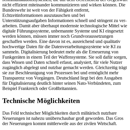
nicht effizient mitein­ander kommunizieren und wirken können. Die
Bundeswehr ist weit von der Fähigkeit entfernt,
Echtzeitinformationen auszutauschen und bei
Unterstützungsaufgaben In­formationen schnell und stringent zu ver­
arbeiten. Damit aber überhaupt modernste technologische Mittel wie
digitale Führungs­systeme, unbemannte Systeme und KI ein­gesetzt
werden können, müssen immer noch Grundvoraussetzungen
geschaffen werden. Eine davon ist es, ausreichend und qualitativ
hochwertige Daten für die Daten­verarbeitungssysteme wie KI zu
sammeln. Digitalisierung bedeutet mehr als die Er­neuerung von
Funkgeräten in einem Teil der Waffensysteme. Sie soll dafür sorgen,
dass Wissen und Daten schnell erfasst, ana­lysiert, für viele Nutzer
zugänglich abgelegt und nutzbar gemacht werden. Gleichzeitig trägt
sie zur Beschleunigung von Prozessen bei und ermöglicht mehr
Transparenz von Vorgängen. Deutschland liegt bei den Aus­gaben
für Digitalisierung deutlich hinter seinen Nato-Verbündeten, zum
Beispiel Frankreich oder Großbritannien.
Technische Möglichkeiten
Das Feld technischer Möglichkeiten durch militärisch nutzbare
Neuerungen ist nahe­zu unüberschaubar groß geworden. Das Gros
der Neuerungen kommt mittlerweile aus der zivilen Wirtschaft.