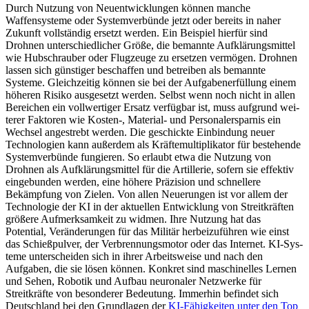
Durch Nutzung von Neuentwicklungen können manche
Waffensysteme oder Sys­temverbünde jetzt oder bereits in naher
Zukunft vollständig ersetzt werden. Ein Beispiel hierfür sind
Drohnen unterschiedlicher Größe, die bemannte Aufklärungsmittel
wie Hubschrauber oder Flugzeuge zu ersetzen vermögen. Drohnen
lassen sich günstiger beschaffen und betreiben als bemannte
Systeme. Gleichzeitig können sie bei der Aufgabenerfüllung einem
höheren Risiko ausgesetzt werden. Selbst wenn noch nicht in allen
Bereichen ein vollwertiger Ersatz verfügbar ist, muss aufgrund wei­
terer Faktoren wie Kosten-, Material- und Personalersparnis ein
Wechsel angestrebt werden. Die geschickte Einbindung neuer
Technologien kann außerdem als Kräfte­multiplikator für bestehende
Systemverbün­de fungieren. So erlaubt etwa die Nutzung von
Drohnen als Aufklärungsmittel für die Artillerie, sofern sie effektiv
eingebunden werden, eine höhere Präzision und schnel­lere
Bekämpfung von Zielen. Von allen Neuerungen ist vor allem der
Techno­logie der KI in der aktuellen Entwicklung von Streitkräften
größere Aufmerksamkeit zu widmen. Ihre Nutzung hat das
Potential, Veränderungen für das Militär herbeizufüh­ren wie einst
das Schießpulver, der Ver­bren­nungsmotor oder das Internet. KI-Sys­
teme unterscheiden sich in ihrer Arbeits­weise und nach den
Aufgaben, die sie lösen können. Konkret sind maschinelles Lernen
und Sehen, Robotik und Aufbau neuronaler Netzwerke für
Streitkräfte von besonderer Bedeutung. Immerhin befindet sich
Deutsch­land bei den Grundlagen der
KI-Fähigkeiten unter den Top