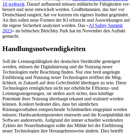
10 weltweit
. Darauf aufbau­end müssen militärische Fähigkeiten ver­
bessert und neue entwickelt werden. Groß­britannien, das hier vor
Deutschland ran­giert, hat vor kurzem ein eigenes Institut gegrün­det.
An ihm sollen neue Formen der KI erforscht und Auswirkungen auf
die eigene Sicherheit analysiert werden. Das »
AI Safety Summit
2023
« im britischen Bletchley Park hat im November den Auf­takt
gemacht.
Handlungsnotwendigkeiten
Soll die Leistungsfähigkeit der deutschen Streitkräfte gesteigert
werden, müssen die Digitalisierung und die Nutzung neuer
Technologien mehr Beachtung finden. Nur eine breit angelegte
Einführung und Nut­zung neuer Technologien eröffnet die Mög­
lichkeit, in Zukunft auf dem Gefechtsfeld überlegen zu sein. Diese
Technologien ermöglichen nicht nur erhebliche Effizienz- und
Leistungssteigerungen, sie stellen auch sicher, dass künftige
Potentiale ihrer Nut­zung überhaupt erkannt und realisiert wer­den
können. Konkret bedeutet dies, dass bei sämtlichen
Rüstungsvorhaben entsprechende Schnittstellen eingeplant werden
müssen: Hardwarekomponenten einerseits und die Komptabilität der
Software andererseits. Aufgrund der immer schneller werdenden
Zyklen der Neuerfindungen sollte das Mili­tär bei der Einführung
neuer Technologien ihre Herangehensweise ändern. Dies betrifft