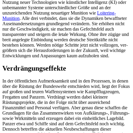
Nutzung neuer Techno­logien wie künstlicher Intelligenz (KI) oder
unbemannter Systeme unterschiedlicher Größe und an der
unzureichenden Nutzung neuartiger Munition wie
Loitering-
Munition
. Alle drei verbindet, dass sie die Dynamiken bewaffneter
Auseinandersetzungen grund­legend verändern. Sie erhöhen nicht
nur die Geschwindigkeit, sie machen das Gefechtsfeld auch
transparenter und steigern die letale Wirkung. Ohne ihre zügige und
breit angelegte Einbindung werden deutsche Streitkräfte nicht
bestehen können. Werden nötige Schritte jetzt nicht vollzogen, ver­
größern sich die Herausforderungen in der Zukunft, weil wichtige
Entwicklungen und Anpassungen kaum aufzuholen sind.
Verdrängungseffekte
In der öffentlichen Aufmerksamkeit und in den Prozessen, in denen
über die Rüs­tung der Bundeswehr entschieden wird, liegt der Fokus
auf großen und teuren Waf­fensystemen wie Kampfflugzeugen,
Fregat­ten und Panzern. Verdrängt werden dabei kleinere
Rüstungsprojekte, die in der Folge nicht über ausreichend
Finanzmittel und Personal verfügen. Aber genau diese schaf­fen die
Grundlagen für das Zusammen­wirken von Aufklärungs-, Führungs-
sowie Wirkmitteln und erzeugen dabei ein ein­heitliches Lagebild.
Panzer etwa und Schiffe sind auf dem Gefechtsfeld noch wichtig.
Dennoch betreffen die aktuellen Neu­beschaffungen dieser