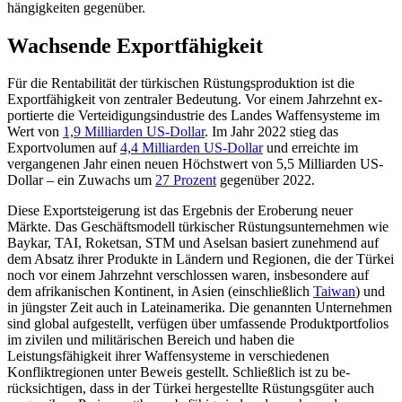
hängigkeiten gegenüber.
Wachsende Exportfähigkeit
Für die Rentabilität der türkischen Rüstungs­produktion ist die
Exportfähigkeit von zen­traler Bedeutung. Vor einem Jahrzehnt ex­
portierte die Verteidigungsindustrie des Landes Waffensysteme im
Wert von
1,9 Mil­liarden US-Dollar
. Im Jahr 2022 stieg das
Exportvolumen auf
4,4 Milliarden US-Dol­lar
und erreichte im
vergangenen Jahr einen neuen Höchstwert von 5,5 Mi­lliarden US-
Dollar – ein Zuwachs um
27 Prozent
gegenüber 2022.
Diese Exportsteigerung ist das Ergebnis der Eroberung neuer
Märkte. Das Geschäfts­modell türkischer Rüstungsunternehmen wie
Baykar, TAI, Roketsan, STM und Asel­san basiert zunehmend auf
dem Absatz ihrer Produkte in Ländern und Regionen, die der Türkei
noch vor einem Jahrzehnt verschlossen waren, insbesondere auf
dem afrikanischen Kontinent, in Asien (einschließlich
Taiwan
) und
in jüngster Zeit auch in Lateinamerika. Die genannten Unternehmen
sind global aufgestellt, ver­fügen über umfassende Produktportfolios
im zivilen und militärischen Bereich und haben die
Leistungsfähigkeit ihrer Waffen­systeme in verschiedenen
Konfliktregionen unter Beweis gestellt. Schließlich ist zu be­
rücksichtigen, dass in der Türkei hergestellte Rüstungsgüter auch