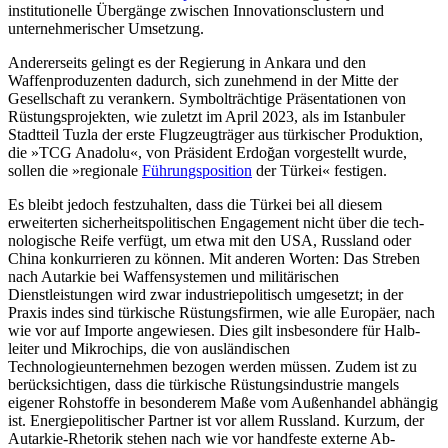
institutionelle Übergänge zwischen Innovationsclustern und
unternehmerischer Umsetzung.
Andererseits gelingt es der Regierung in Ankara und den
Waffenproduzenten da­durch, sich zunehmend in der Mitte der
Gesellschaft zu verankern. Symbolträchtige Präsentationen von
Rüstungsprojekten, wie zuletzt im April 2023, als im Istanbuler
Stadtteil Tuzla der erste Flugzeugträger aus türkischer Produktion,
die »TCG Anadolu«, von Präsident Erdoğan vorgestellt wurde,
sollen die »regionale
Führungsposition
der Türkei« festigen.
Es bleibt jedoch festzuhalten, dass die Türkei bei all diesem
erweiterten sicherheits­politischen Engagement nicht über die tech­
nologische Reife verfügt, um etwa mit den USA, Russland oder
China konkurrieren zu können. Mit anderen Worten: Das Streben
nach Autarkie bei Waffensystemen und militärischen
Dienstleistungen wird zwar industriepolitisch umgesetzt; in der
Praxis indes sind türkische Rüstungsfirmen, wie alle Europäer, nach
wie vor auf Importe angewiesen. Dies gilt insbesondere für Halb­
leiter und Mikrochips, die von auslän­dischen
Technologieunternehmen bezogen werden müssen. Zudem ist zu
berücksich­tigen, dass die türkische Rüstungsindustrie mangels
eigener Rohstoffe in besonderem Maße vom Außenhandel abhängig
ist. Energiepolitischer Partner ist vor allem Russland. Kurzum, der
Autarkie-Rhetorik stehen nach wie vor handfeste externe Ab­