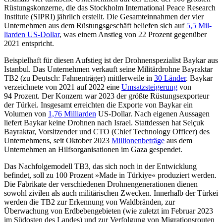
Rüstungskonzerne, die das Stock­holm International Peace Research
Institute (SIPRI) jährlich erstellt. Die Gesamteinnahmen der vier
Unternehmen aus dem Rüs­tungsgeschäft beliefen sich auf
5,5 Mil­
liarden US-Dollar
, was einem Anstieg von 22 Prozent gegenüber
2021 entspricht.
Beispielhaft für diesen Aufstieg ist der Drohnenspezialist Baykar aus
Istanbul. Das Unternehmen verkauft seine Militär­drohne Bayraktar
TB2 (zu Deutsch: Fahnen­träger) mittlerweile in
30 Länder
. Baykar
verzeichnete von 2021 auf 2022 eine
Umsatzsteigerung
von
94 Prozent. Der Konzern war 2023 der größte Rüstungsexporteur
der Türkei. Insgesamt erreichten die Exporte von Bay­kar ein
Volumen von
1,76 Milliarden
US-Dollar. Nach eigenen Aussagen
liefert Baykar keine Drohnen nach Israel. Stattdessen hat Selçuk
Bayraktar, Vorsitzender und CTO (Chief Technology Officer) des
Unternehmens, seit Oktober 2023
Millionenbeträge
aus dem
Unternehmen an Hilfsorganisa­tionen im Gaza gespendet.
Das Nachfolgemodell TB3, das sich noch in der Entwicklung
befindet, soll zu 100 Pro­zent »Made in Türkiye« produziert werden.
Die Fabrikate der verschiedenen Drohnengenerationen dienen
sowohl zivilen als auch militärischen Zwecken. Innerhalb der Tür­kei
werden die TB2 zur Erkennung von Waldbränden, zur
Überwachung von Erd­bebengebieten (wie zuletzt im Februar 2023
im Südosten des Landes) und zur Verfolgung von Migrationsrouten