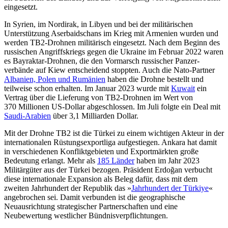
eingesetzt.
In Syrien, im Nordirak, in Libyen und bei der militärischen
Unterstützung Aserbai­dschans im Krieg mit Armenien wurden und
werden TB2-Drohnen militärisch ein­gesetzt. Nach dem Beginn des
russischen Angriffskriegs gegen die Ukraine im Februar 2022 waren
es Bay­raktar-Drohnen, die den Vormarsch russi­scher Panzer­
verbände auf Kiew entscheidend stoppten. Auch die Nato-Partner
Albanien, Polen und Rumänien
haben die Drohne bestellt und
teilweise schon erhalten
. Im Januar 2023 wurde mit
Kuwait
ein
Vertrag über die Lieferung von TB2-Drohnen im Wert von
370 Millionen US-Dollar abgeschlossen. Im Juli folgte ein Deal mit
Saudi-Arabien
über 3,1 Milliarden Dollar.
Mit der Drohne TB2 ist die Türkei zu einem wichtigen Akteur in der
inter­natio­nalen Rüstungsexportliga aufgestiegen. Ankara hat damit
in verschiedenen Kon­flikt­gebieten und Exportmärkten große
Bedeutung erlangt. Mehr als
185 Länder
haben im Jahr 2023
Militärgüter aus der Türkei bezogen. Präsident Erdoğan ver­bucht
diese internationale Expansion als Beleg dafür, dass mit dem
zweiten Jahrhundert der Republik das »
Jahrhundert der Türkiye
«
angebrochen sei. Damit verbunden ist die geo­graphische
Neuausrichtung strategischer Partnerschaften und eine
Neubewertung westlicher Bünd­nisverpflichtungen.