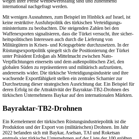
wegen ihrer Preise wettbewerbsfähig sind und zunehmend
international nachgefragt werden.
Mit wenigen Ausnahmen, zum Beispiel im Hinblick auf Israel, ist
keine restriktive Ausfuhrpolitik des türkischen Verteidigungs­
ministeriums zu beobachten. Die steigenden Zahlen bei den
Waffenexporten signa­lisieren, dass die Türkei versucht, ihre sicher­
heitspolitischen Interessen auch durch die Lieferung von
Militärgütern in Krisen- und Kriegsgebiete durchzusetzen. In der
Rüstungsexportpolitik spiegelt sich die Positionierung der Türkei
unter Präsident Erdoğan als Mittelmacht zwischen Nato-
Verpflichtun­gen einerseits und dem außen­politischen Ziel, den
globalen Süden zu repräsentieren und militärisch aufzurüsten,
andererseits wider. Die türkische Verteidigungsindustrie und ihre
wachsende Export­fähigkeit stellen ein zentrales Scharnier zur
Durch­setzung dieser strategischen Aus­rich­tung dar. Ein Beispiel für
deren Erfolg ist die Attraktivität der Bayraktar-TB2-Drohnen des
türkischen Unternehmens Baykar auf den internationalen Märkten.
Bayraktar-TB2-Drohnen
Ein Kernelement der türkischen Rüstungsindustriepolitik ist die
Produktion und der Export von (militärischen) Drohnen. Im Jahr
2022 befanden sich mit Baykar, Asel­san, TAI und Roketsan
erstmals vier tür­kische Unternehmen auf der Liste der 100 größ­ten