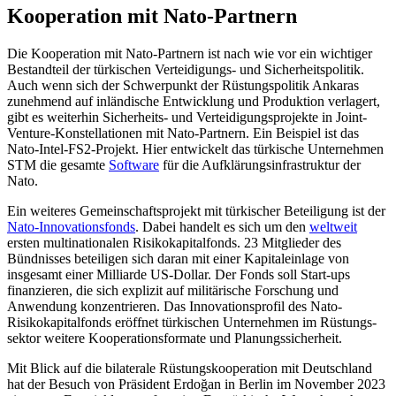
Kooperation mit Nato-Partnern
Die Kooperation mit Nato-Partnern ist nach wie vor ein wichtiger
Bestandteil der türki­schen Verteidigungs- und Sicherheitspolitik.
Auch wenn sich der Schwerpunkt der Rüstungspolitik Ankaras
zunehmend auf inländische Entwicklung und Produktion verlagert,
gibt es weiterhin Sicherheits- und Verteidigungsprojekte in Joint-
Venture-Kon­stellationen mit Nato-Partnern. Ein Beispiel ist das
Nato-Intel-FS2-Projekt. Hier entwickelt das türkische Unternehmen
STM die ge­samte
Software
für die Aufklärungsinfrastruktur der
Nato.
Ein weiteres Gemeinschaftsprojekt mit türkischer Beteiligung ist der
Nato-Inno­vationsfonds
. Dabei handelt es sich um den
weltweit
ersten multinationalen Risikokapitalfonds. 23 Mitglieder des
Bündnisses be­teiligen sich daran mit einer Kapitaleinlage von
insgesamt einer Milliarde US-Dollar. Der Fonds soll Start-ups
finanzieren, die sich explizit auf militärische Forschung und
Anwendung konzentrieren. Das Innova­tions­profil des Nato-
Risikokapitalfonds eröffnet türkischen Unternehmen im Rüstungs­
sektor weitere Kooperationsformate und Planungssicherheit.
Mit Blick auf die bilaterale Rüstungs­koope­ration mit Deutschland
hat der Besuch von Präsident Erdoğan in Berlin im No­vem­ber 2023