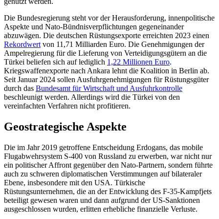
genutzt werden.
Die Bundesregierung steht vor der Herausforderung, innenpolitische
Aspekte und Nato-Bündnisverpflichtungen gegeneinan­der
abzuwägen. Die deutschen Rüstungs­exporte erreichten 2023 einen
Rekordwert
von 11,71 Milliarden Euro. Die Genehmi­gungen der
Ampelregierung für die Liefe­rung von Verteidigungsgütern an die
Türkei be­liefen sich auf lediglich
1,22 Millionen Euro
.
Kriegswaffen­exporte nach Ankara lehnt die Koalition in Berlin ab.
Seit Januar 2024 sollen Ausfuhrgenehmigungen für Rüstungsgüter
durch das
Bundesamt für Wirtschaft und Ausfuhrkontrolle
beschleunigt werden. Allerdings wird die Türkei von den
vereinfachten Verfahren nicht profitieren.
Geostrategische Aspekte
Die im Jahr 2019 getroffene Entscheidung Erdogans, das mobile
Flugabwehrsystem S‑400 von Russ­land zu erwerben, war nicht nur
ein politischer Affront gegenüber den Nato-Partnern, sondern führte
auch zu schweren diplomatischen Verstimmungen auf bi­late­raler
Ebene, insbesondere mit den USA. Türkische
Rüstungsunternehmen, die an der Entwicklung des F-35-Kampfjets
be­tei­ligt gewesen waren und dann aufgrund der US-Sank­tionen
ausgeschlossen wurden, erlitten erheb­liche finanzielle Verluste.