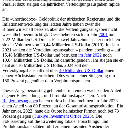
Parallel dazu steigen die jährlichen Verteidigungsausgaben rapide
an.
Die »unorthodoxe« Geldpolitik der türki­schen Regierung und die
Inflationsentwicklung der letzten Jahre haben zwar die
Binnenwirtschaft belastet, aber die Vertei­digungsausgaben nicht
wesentlich beein­trächtigt. Diese beliefen sich im Jahr
2001
auf
7,22 Milliarden US-Dollar. Fast zwei Jahrzehnte später erreichten
sie ein Volu­men von 20,44 Milliarden US-Dollar (2019). Im Jahr
2021 sanken die Verteidigungs­ausgaben – pandemiebedingt – auf
15,48 Milliarden US-Dollar und betrugen
im Jahr 2022
noch
10,64 Milliarden US-Dol­lar. Im darauffolgenden Jahr stiegen sie er­
neut auf 16 Milliarden US-Dollar. 2024 soll der
Verteidigungshaushalt mit über
40 Mil­liarden US-Dollar
einen
neuen Höchststand erreichen. Dies würde einer Steigerung um
150 Prozent gegenüber dem Vorjahr ent­sprechen.
Dieser Ausgabenanstieg geht einher mit einem wachsenden Anteil
eigener Ent­wick­lungs- und Produktionskapazitäten. Nach
Regierungsangaben
hatten türkische Unter­nehmen im Jahr 2023
einen An­teil von 80 Prozent an der Gesamtrüstungsproduk­tion. Ein
Jahr zuvor, 2022, hatte die Quote heimischer Firmen noch bei 73
Prozent gelegen (
Türkiye Investment Office 2023
). Die
Fokussierung auf die Erweiterung loka­ler Forschungs- und
Produktionskapazitäten führt zu einem rasanten Anstieg der