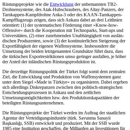
Rüstungsprojekte wie die
Entwicklung
der unbemannten TB2-
Drohnensysteme, des Atak-Hubschraubers, des Altay-Panzers, der
Tarnkappen-Kampfdrohne Anka-3 oder des KAAN-Tarnkappen-
Kampfflugzeugs zeigen, dass sich Ankara dabei an drei Leitlinien
orientiert: (1) der systematischen Förderung einer »Know-how-
Offensive« durch die Ko­operation mit Technoparks, Start-ups und
Universitäten, (2) einer zu­nehmenden Unabhängigkeit von auslän­
dischen Produzenten, sowie (3) der konti­nuierlichen Steigerung der
Exportfähigkeit der eigenen Waffensysteme. Insbesondere die
Umsetzung der beiden letztgenannten Grundsätze führt dazu, dass
die türkischen Exportrestriktionen umso geringer aus­fallen, je höher
der Anteil der inländischen Rüstungsproduktion ist.
Die derzeitige Rüstungspolitik der Türkei folgt somit dem zentralen
Ziel, die Entwick­lung und Produktion von Waffensystemen ganz
unter dem Siegel »Made in Türkiye« zu organisieren. Dabei ergeben
sich allerdings Diskrepanzen zwischen den politisch-strate­gischen
Entscheidungsprozessen in Ankara und den zeitlichen
Umsetzungsmöglich­keiten bzw. den Produktionskapazitäten der
beteiligten Rüstungsunternehmen.
Die Rüstungsprojekte der Türkei werden im Auftrag der staatlichen
Agentur der Ver­teidigungsindustrie (türk. Savunma Sanayii
Başkanlığı, SSB) entwickelt und produziert. Mit der SSB wurde
1985 eine Institution geschaffen, die Milliarden an Investitionen für