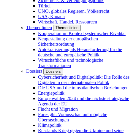
Sicherheits- & Verteidigungspolitik
Türkei
UNO, globales Regieren, Völkerrecht
USA, Kanada
Wirtschaft, Handel, Ressourcen
Themenlinien
Themenlinien
Kooperation im Kontext systemischer Rivalität
Neugestaltung der europäischen
Sicherheitsordnung
Autokratisierung als Herausforderung für die
deutsche und europäische Politik
Wirtschaftliche und technologische
Transformationen
Dossiers
Dossiers
Cybersicherheit und Digitalpolitik: Die Rolle des
Digitalen in der internationalen Politik
Die USA und die transatlantischen Beziehungen
Energiepolitik
Europawahlen 2024 und die nächste strategische
Agenda der EU
Flucht und Migration
Foresight: Vorausschau auf mögliche
Überraschungen
Klimapolitik
Russlands Krieg gegen die Ukraine und seine