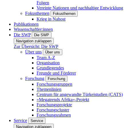
Folgen
Vereinte Nationen und nachhaltige Entwicklung
Fokusthemen
Fokusthemen
Krieg in Nahost
Publikationen
Wissenschaftler:innen
Die SWP
Die SWP
Navigation zuklappen
Zur Übersicht: Die SWP
Über uns
Über uns
Team A-Z
Organisation
Grundlegendes
Freunde und Förderer
Forschung
Forschung
Forschungsgruppen
Themenlinien
Centrum für angewandte Türkeistudien (CATS)
»Megatrends Afrika«-Projekt
Forschungsprojekte
Forschungscluster
Forschungsrahmen
Service
Service
Navigation zuklappen