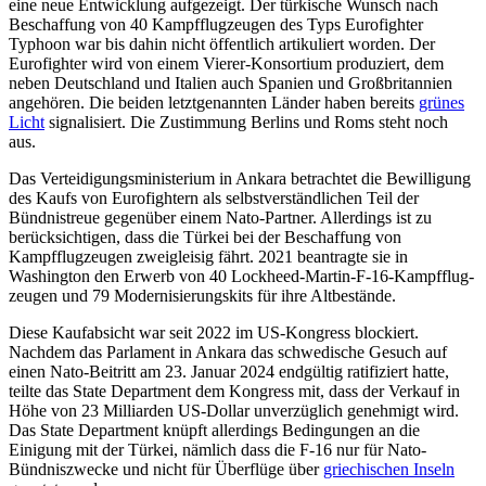
eine neue Entwicklung aufgezeigt. Der türkische Wunsch nach
Beschaffung von 40 Kampfflugzeugen des Typs Eurofighter
Typhoon war bis dahin nicht öffentlich artikuliert worden. Der
Eurofighter wird von einem Vierer-Konsor­tium produziert, dem
neben Deutschland und Italien auch Spanien und Großbritannien
angehören. Die beiden letztgenannten Länder haben bereits
grünes
Licht
signalisiert. Die Zustimmung Berlins und Roms steht noch
aus.
Das Verteidigungsministerium in Ankara betrachtet die Bewilligung
des Kaufs von Eurofightern als selbstverständlichen Teil der
Bündnistreue gegenüber einem Nato-Partner. Allerdings ist zu
berücksichtigen, dass die Türkei bei der Beschaffung von
Kampfflugzeugen zweigleisig fährt. 2021 beantragte sie in
Washington den Erwerb von 40 Lockheed-Martin-F-16-Kampfflug­
zeugen und 79 Modernisierungskits für ihre Altbestände.
Diese Kaufabsicht war seit 2022 im US-Kongress blockiert.
Nachdem das Parlament in Ankara das schwedische Gesuch auf
einen Nato-Beitritt am 23. Januar 2024 end­gültig ratifiziert hatte,
teilte das State Department dem Kongress mit, dass der Verkauf in
Höhe von 23 Milliarden US-Dol­lar unverzüglich genehmigt wird.
Das State Department knüpft allerdings Bedingungen an die
Einigung mit der Türkei, nämlich dass die F-16 nur für Nato-
Bündniszwecke und nicht für Überflüge über
griechischen Inseln