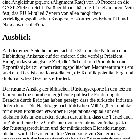
eine Angleichungsquote (Alignment Rate) von 10 Prozent an die
GASP-Ziele erreicht. Darüber hinaus hält die Türkei an ihrem Veto
fest, das EU-Mitglied Zypern von allen möglichen
verteidigungspolitischen Kooperationsformen zwischen EU und
Nato auszuschließen.
Ausblick
Auf der einen Seite bemühen sich die EU und die Nato um eine
Einbindung Ankaras; auf der anderen Seite verfolgt Präsident
Erdoğan das strategische Ziel, die Türkei durch Produktion und
Exportfähigkeit zu einem rüstungspolitischen Machtzentrum zu ent­
wickeln. Dies ist eine Konstellation, die Konfliktpotential birgt und
diplomatisches Geschick erfordert.
Der rasante Anstieg der türkischen Rüs­tungsexporte in den letzten
Jahren und die damit einhergehende politische Förderung der
Branche durch Erdoğan haben gezeigt, dass die türkische Industrie
liefern kann. Die Nach­frage nach türkischen Militärgütern und das
mit diesen Produkten erworbene Reputationskapital auf den
globalen Rüs­tungs­märkten deuten darauf hin, dass die Türkei auch
in Zukunft eine feste Größe auf den internationalen Schau­plätzen
der Rüstungs­produktion und der militärischen Dienstleistungen
bleiben wird. Die ziel­gerichtete Vernet­zung von Sicherheits­