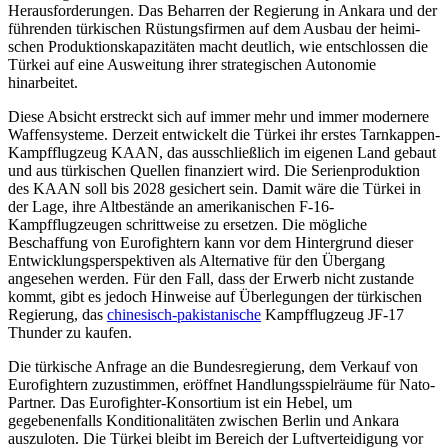
Herausforderungen. Das Beharren der Regierung in Ankara und der
führenden türkischen Rüstungsfirmen auf dem Ausbau der heimi­
schen Produk­tionskapazitäten macht deutlich, wie ent­schlossen die
Türkei auf eine Ausweitung ihrer strategischen Autonomie
hinarbeitet.
Diese Absicht erstreckt sich auf immer mehr und immer modernere
Waffensysteme. Derzeit entwickelt die Türkei ihr erstes Tarn­kappen-
Kampfflugzeug KAAN, das ausschließlich im eigenen Land gebaut
und aus türkischen Quellen finanziert wird. Die Serienproduktion
des KAAN soll bis 2028 gesichert sein. Damit wäre die Türkei in
der Lage, ihre Altbestände an amerikanischen F-16-
Kampfflugzeugen schrittweise zu er­setzen. Die mögliche
Beschaffung von Euro­fightern kann vor dem Hintergrund dieser
Entwicklungsperspektiven als Alternative für den Übergang
angesehen werden. Für den Fall, dass der Erwerb nicht zustande
kommt, gibt es jedoch Hinweise auf Über­legungen der türkischen
Regie­rung, das
chinesisch-pakistanische
Kampfflugzeug JF‑17
Thunder zu kaufen.
Die türkische Anfrage an die Bundes­regierung, dem Verkauf von
Eurofightern zuzustimmen, eröffnet Handlungsspielräume für Nato-
Partner. Das Eurofighter-Konsortium ist ein Hebel, um
gegebenenfalls Konditionalitäten zwischen Berlin und Ankara
auszuloten. Die Türkei bleibt im Bereich der Luftverteidigung vor