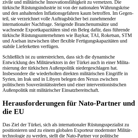
zivile und militärische Innova­tionsfähigkeit zu vernetzen. Die
türkische Rüs­tungsindustrie ist von der nationalen Wäh­rungskrise
und den anhaltenden In­flationsgefahren kaum betroffen. Im Gegen­
teil, sie verzeichnet volle Auftragsbücher bei zunehmender
internationaler Nach­frage. Steigende Branchenumsätze und
wachsende Export­kapazitäten sind ein Beleg dafür, dass führende
türkische Rüs­tungs­unternehmen wie Baykar, TAI, Roketsan, STM
und Asel­san inzwischen über flexible Fertigungs­kapazitäten und
stabile Liefer­ketten verfügen.
Schließlich ist zu unterstreichen, dass sich die dynamische
Entwicklung des Mili­tärsektors in der Türkei auch in einer Mili­ta­
risierung der türkischen Außenpolitik nieder­geschlagen hat.
Insbesondere die wiederholten direkten militärischen Ein­griffe in
Syrien, im Irak und in Libyen belegen den Nexus zwischen
politischem Souveränitätsstreben und einer interventio­nistischen
Außenpolitik mit militärischer Einsatzbereitschaft.
Herausforderungen für Nato‑Partner und
die EU
Das Ziel der Türkei, sich als internationaler Rüstungsspezialist zu
positionieren und zu einem globalen Exporteur modernster Mili­tär­
technologie zu werden, stellt die Nato-Partner vor politische