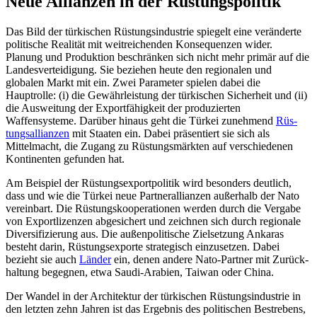
Neue Allianzen in der Rüstungspolitik
Das Bild der türkischen Rüstungsindustrie spiegelt eine veränderte
politische Realität mit weitreichenden Konsequenzen wider.
Planung und Produktion beschränken sich nicht mehr primär auf die
Landesverteidigung. Sie beziehen heute den regionalen und
globalen Markt mit ein. Zwei Para­meter spielen dabei die
Hauptrolle: (i) die Gewähr­leistung der türkischen Sicher­heit und (ii)
die Ausweitung der Export­fähigkeit der produzierten
Waffensysteme. Darüber hinaus geht die Türkei zunehmend
Rüs­
tungsallianzen
mit Staaten ein. Dabei prä­sentiert sie sich als
Mittelmacht, die Zugang zu Rüstungsmärkten auf ver­schie­denen
Kontinenten gefunden hat.
Am Beispiel der Rüstungsexportpolitik wird besonders deutlich,
dass und wie die Türkei neue Partnerallianzen außerhalb der Nato
ver­einbart. Die Rüs­tungskooperatio­nen werden durch die Vergabe
von Export­lizenzen abgesichert und zeichnen sich durch regionale
Diversifizierung aus. Die außenpolitische Zielsetzung Ankaras
besteht darin, Rüstungsexporte strategisch ein­zusetzen. Dabei
bezieht sie auch
Länder
ein, denen andere Nato-Partner mit Zurück­
haltung begegnen, etwa Saudi-Arabien, Taiwan oder China.
Der Wandel in der Architektur der tür­kischen Rüstungsindustrie in
den letzten zehn Jahren ist das Ergebnis des politischen Bestrebens,