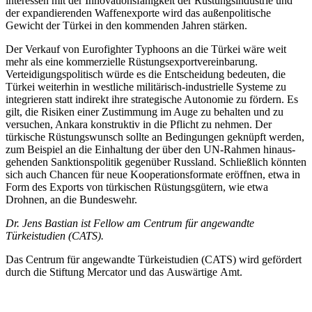
interessen mit der Innova­tionsfähigkeit der Rüstungsindustrie und
der expandierenden Waffenexporte wird das außenpolitische
Gewicht der Türkei in den kommenden Jahren stärken.
Der Verkauf von Eurofighter Typhoons an die Türkei wäre weit
mehr als eine kommerzielle Rüstungsexportvereinbarung.
Verteidigungspolitisch würde es die Ent­scheidung bedeuten, die
Türkei weiterhin in westliche militärisch-industrielle Systeme zu
integrieren statt indirekt ihre strategische Autonomie zu fördern. Es
gilt, die Risiken einer Zustimmung im Auge zu behalten und zu
versuchen, Ankara konstruktiv in die Pflicht zu nehmen. Der
türkische Rüs­tungswunsch sollte an Bedingungen ge­knüpft werden,
zum Beispiel an die Ein­haltung der über den UN-Rahmen hinaus­
gehenden Sanktionspolitik gegenüber Russ­land. Schließlich könnten
sich auch Chan­cen für neue Kooperationsformate eröffnen, etwa in
Form des Exports von türkischen Rüstungsgütern, wie etwa
Drohnen, an die Bundeswehr.
Dr. Jens Bastian ist Fellow am Centrum für angewandte
Türkeistudien (CATS).
Das Centrum für angewandte Türkeistudien (CATS) wird gefördert
durch die Stiftung Mercator und das Auswärtige Amt.