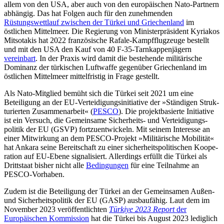
allem von den USA, aber auch von den europäischen Nato-Partnern
abhängig. Das hat Folgen auch für den zunehmenden
Rüstungswettlauf zwischen der Türkei und Griechenland
im
östlichen Mittelmeer. Die Regierung von Ministerpräsident Kyriakos
Mitsotakis hat 2022 französische Rafale-Kampfflugzeuge bestellt
und mit den USA den Kauf von 40 F-35-Tarnkappenjägern
vereinbart
. In der Praxis wird damit die bestehende militärische
Dominanz der tür­kischen Luftwaffe gegenüber Griechenland im
östlichen Mittel­meer mittelfristig in Frage gestellt.
Als Nato-Mitglied bemüht sich die Türkei seit 2021 um eine
Beteiligung an der EU-Verteidigungs­initiative der »Ständigen Struk­
turierten Zusammenarbeit« (
PESCO
). Die projektbasierte Initiative
ist ein Versuch, die Gemeinsame Sicherheits- und Vertei­digungs­
politik der EU (GSVP) fortzuent­wickeln. Mit seinem Interesse an
einer Mit­wirkung an dem PESCO-Projekt »Militä­rische Mobi­lität«
hat Ankara seine Bereit­schaft zu einer sicherheitspolitischen Ko­ope­
ration auf EU-Ebene signalisiert. Aller­dings erfüllt die Türkei als
Drittstaat bisher nicht alle
Bedingungen
für eine Teilnahme an
PESCO-Vorhaben.
Zudem ist die Beteiligung der Türkei an der Gemeinsamen Außen-
und Sicherheitspolitik der EU (GASP) ausbaufähig. Laut dem im
November 2023 veröffentlichten
Türkiye 2023 Report
der
Europäischen Kom­mission
hat die Türkei bis August 2023 lediglich