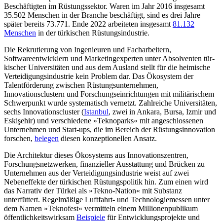
Beschäftigten im Rüs­tungssektor. Waren im Jahr 2016 insgesamt
35.502 Menschen in der Branche beschäftigt, sind es drei Jahre
später bereits 73.771. Ende 2022 arbeiteten insgesamt
81.132
Menschen
in der türki­schen Rüstungsindustrie.
Die Rekrutierung von Ingenieuren und Facharbeitern,
Softwareentwicklern und Marketingexperten unter Absolventen tür­
ki­scher Uni­versitäten und aus dem Ausland stellt für die heimische
Verteidigungsindus­trie kein Problem dar. Das Öko­system der
Talentförderung zwischen Rüstungsunternehmen,
Innovationsclustern und Forschungs­einrichtungen mit militärischem
Schwerpunkt wurde systematisch vernetzt. Zahlreiche Uni­versitäten,
sechs Innovations­cluster (
Istanbul
, zwei in Ankara, Bursa, Izmir und
Eskişehir) und verschiedene »Tekno­parks« mit angeschlossenen
Unter­nehmen und Start-ups, die im Bereich der Rüstungsinnovation
forschen,
belegen
diesen konzeptionellen Ansatz.
Die Architektur dieses Ökosystems aus Innovationszentren,
Forschungsnetzwerken, finanzieller Ausstattung und Brücken zu
Unternehmen aus der Verteidigungs­industrie weist auf zwei
Nebeneffekte der türkischen Rüstungspolitik hin. Zum einen wird
das Narrativ der Türkei als »Tekno-Nation« mit Substanz
unterfüttert. Regel­mäßige Luftfahrt- und Technologiemessen unter
dem Namen »Teknofest« vermitteln einem Millionenpublikum
öffentlichkeitswirksam
Beispiele
für Entwicklungsprojekte und