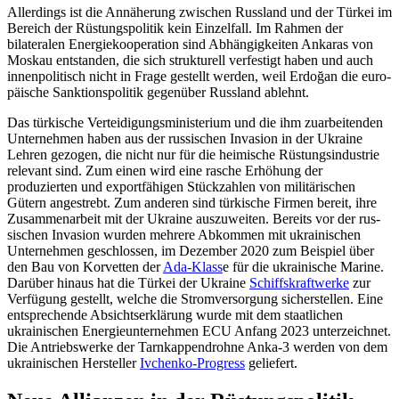
Allerdings ist die Annäherung zwischen Russland und der Türkei im
Bereich der Rüs­tungspolitik kein Einzelfall. Im Rahmen der
bilateralen Energiekooperation sind Ab­hän­gigkeiten Ankaras von
Moskau entstan­den, die sich strukturell verfestigt haben und auch
innenpolitisch nicht in Frage ge­stellt werden, weil Erdoğan die euro­
päische Sank­tionspolitik gegenüber Russland ablehnt.
Das türkische Verteidigungsministerium und die ihm zuarbeitenden
Unternehmen haben aus der russischen Invasion in der Ukraine
Lehren gezogen, die nicht nur für die heimische Rüstungsindustrie
relevant sind. Zum einen wird eine rasche Erhöhung der
produzierten und exportfähigen Stück­zahlen von militärischen
Gütern angestrebt. Zum anderen sind türkische Firmen bereit, ihre
Zusammenarbeit mit der Ukraine aus­zuweiten. Bereits vor der rus­
sischen In­vasion wurden mehrere Abkommen mit ukrainischen
Unternehmen geschlossen, im Dezember 2020 zum Beispiel über
den Bau von Korvetten der
Ada-Klass
e
für die ukrainische Marine.
Darüber hinaus hat die Türkei der Ukraine
Schiffskraftwerke
zur
Verfügung gestellt, welche die Strom­versor­gung sicherstellen. Eine
entsprechende Ab­sichtserklärung wurde mit dem staatlichen
ukrainischen Energieunternehmen ECU Anfang 2023 unterzeichnet.
Die Antriebswerke der Tarnkappendrohne Anka-3 werden von dem
ukrainischen Hersteller
Ivchenko-Progress
geliefert.