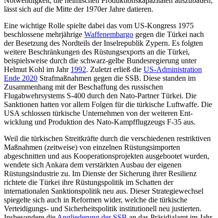
Notwendigkeit, die heimischen Produktionskapazitäten auszubauen,
lässt sich auf die Mitte der 1970er Jahre datieren.
Eine wichtige Rolle spielte dabei das vom US-Kongress 1975
beschlossene mehrjährige
Waffenembargo
gegen die Türkei nach
der Besetzung des Nordteils der Inselrepublik Zypern. Es folgten
weitere Beschränkungen des Rüstungsexports an die Türkei,
beispiels­weise durch die schwarz-gelbe Bundesregierung unter
Helmut Kohl im Jahr
1992
. Zu­letzt erließ die
US-Administration
Ende 2020
Strafmaßnahmen gegen die SSB. Diese standen im
Zusammenhang mit der Be­schaf­fung des russischen
Flugabwehrsystems S‑400 durch den Nato-Partner Türkei. Die
Sanktionen hatten vor allem Folgen für die türkische Luftwaffe. Die
USA schlossen tür­kische Unternehmen von der weiteren Ent­
wicklung und Produktion des Nato-Kampf­flugzeugs F‑35 aus.
Weil die türkischen Streitkräfte durch die verschiedenen restriktiven
Maß­nahmen (zeitweise) von einzelnen Rüstungsimporten
abgeschnitten und aus Kooperationsprojekten ausgebootet wurden,
wendete sich Ankara dem verstärkten Ausbau der eigenen
Rüstungs­industrie zu. Im Dienste der Sicherung ihrer Resilienz
richtete die Türkei ihre Rüstungspolitik im Schatten der
internationalen Sanktionspolitik neu aus. Dieser Strategiewechsel
spiegelte sich auch in Reformen wider, welche die türkische
Verteidigungs- und Sicherheitspolitik in­stitutionell neu justierten.
Insbesondere die
Angliederung der SSB
an das Präsidialamt im Jahr