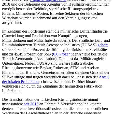
2018 und die Befreiung der Agentur von Haushaltsverpflichtungen
ermöglichen es der Behörde, spezifische Rüstungsprojekte zu
fördern. Mit anderen Worten: Ein­zelne Sektoren der türkischen
Wirtschaft wurden zunehmend auf den Verteidigungssektor
ausgerichtet.
Im Zentrum der Förderung steht die mili­tärische Luftfahrtindustrie
(Entwicklung und Produktion von Kampfflugzeugen,
Militärdrohnen und Militärhubschraubern). Der staatliche Luft- und
Raumfahrtkonzern Turkish Aerospace Industries (TUSAŞ)
ge­hört
seit 2005 zu 54,49 Prozent der Stiftung der türki­schen Streitkräfte
und zu 45,45 Pro­zent der SSB (
0,6 Prozent
der Anteile besitzt die
Turkish Aeronautical Association). Da­mit ist das Militär zugleich
Unternehmer. Neben TUSAŞ sind weitere halbstaatliche
Rüstungskonzerne wie Baykar, Roketsan, STM und Aselsan
führend in der Branche. Gemeinsam erhalten sie einen Großteil der
SSB-Aufträge und tragen wesentlich dazu bei, dass sich der
Anteil
der lokalen Produk­tion
schrittweise erhöht. Darüber hinaus
verkürzen sich durch die Zunahme der heimischen Fabrikation
Lieferketten.
Die Transformation der türkischen Rüstungsindustrie nimmt
insbesondere
seit 2015
an Fahrt auf. Verschiedene Indikatoren
deuten auf eine Investitionsoffensive hin, die mit einem deutlichen
Wachstum der Beschäftigtenzahlen in der Branche ein­her­geht.