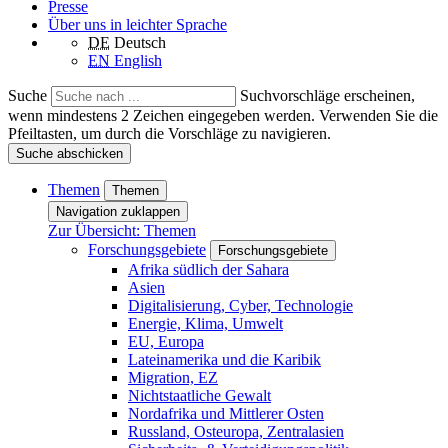
Presse
Über uns in leichter Sprache
DE
Deutsch
EN
English
Suche
Suchvorschläge erscheinen,
wenn mindestens 2 Zeichen eingegeben werden. Verwenden Sie die
Pfeiltasten, um durch die Vorschläge zu navigieren.
Suche abschicken
Themen
Themen
Navigation zuklappen
Zur Übersicht: Themen
Forschungsgebiete
Forschungsgebiete
Afrika südlich der Sahara
Asien
Digitalisierung, Cyber, Technologie
Energie, Klima, Umwelt
EU, Europa
Lateinamerika und die Karibik
Migration, EZ
Nichtstaatliche Gewalt
Nordafrika und Mittlerer Osten
Russland, Osteuropa, Zentralasien