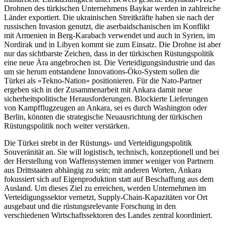
Drohnen des türkischen Unternehmens Baykar werden in zahlreiche
Länder exportiert. Die ukrainischen Streitkräfte haben sie nach der
russischen Invasion genutzt, die aserbaidschanischen im Konflikt
mit Armenien in Berg-Karabach verwendet und auch in Syrien, im
Nordirak und in Libyen kommt sie zum Einsatz. Die Drohne ist aber
nur das sichtbarste Zeichen, dass in der türkischen Rüstungspolitik
eine neue Ära angebrochen ist. Die Verteidigungsindustrie und das
um sie herum entstandene Innovations-Öko-System sollen die
Türkei als »Tekno-Nation« positionieren. Für die Nato-Partner
ergeben sich in der Zusammenarbeit mit Ankara damit neue
sicherheitspolitische Herausforderungen. Blockierte Lieferungen
von Kampfflugzeugen an Ankara, sei es durch Washington oder
Berlin, könnten die strategische Neuausrichtung der türkischen
Rüstungspolitik noch weiter verstärken.
Die Türkei strebt in der Rüstungs- und Ver­teidigungspolitik
Souveränität an. Sie will logistisch, technisch, konzeptionell und bei
der Herstellung von Waffensystemen immer weniger von Partnern
aus Drittstaaten ab­hängig zu sein; mit anderen Worten, Ankara
fokussiert sich auf Eigenproduktion statt auf Beschaffung aus dem
Ausland. Um die­ses Ziel zu erreichen, werden Unternehmen im
Verteidigungssektor vernetzt, Supply-Chain-Kapazitäten vor Ort
ausgebaut und die rüstungsrelevante Forschung in den
verschiedenen Wirtschaftssektoren des Landes zentral koordiniert.