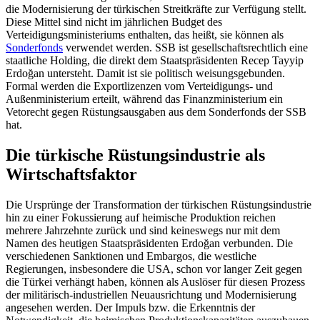
die Modernisierung der türkischen Streitkräfte zur Verfügung stellt.
Diese Mittel sind nicht im jährlichen Budget des
Verteidigungsministeriums enthalten, das heißt, sie können als
Sonderfonds
verwendet werden. SSB ist gesellschaftsrechtlich eine
staatliche Holding, die direkt dem Staatspräsidenten Recep Tayyip
Erdoğan untersteht. Damit ist sie politisch weisungs­gebunden.
Formal werden die Export­lizenzen vom Verteidigungs- und
Außenministerium erteilt, während das Finanzministerium ein
Vetorecht gegen Rüstungs­ausgaben aus dem Sonderfonds der SSB
hat.
Die türkische Rüstungsindustrie als
Wirtschaftsfaktor
Die Ursprünge der Transformation der tür­kischen Rüstungsindustrie
hin zu einer Fokussierung auf heimische Produktion reichen
mehrere Jahrzehnte zurück und sind keineswegs nur mit dem
Namen des heutigen Staatspräsidenten Erdoğan ver­bunden. Die
verschiedenen Sanktionen und Embar­gos, die westliche
Regierungen, ins­besondere die USA, schon vor langer Zeit gegen
die Türkei verhängt haben, können als Auslöser für diesen Prozess
der mili­tärisch-industriellen Neuausrichtung und Modernisierung
angesehen werden. Der Impuls bzw. die Erkenntnis der