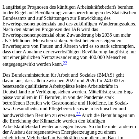
Langfristige Prognosen des künftigen Arbeitskräfte­bedarfs beruhen
in der Regel auf Bevölkerungsvoraus­berechnungen des Statistischen
Bundesamts und auf Schätzungen zur Entwicklung des
Erwerbspersonenpotenzials und des zukünftigen Wanderungssaldos.
Nach den aktuellen Prognosen des IAB wird das
Erwerbspersonenpotenzial ohne Zuwanderung bis 2035 um mehr
als 7 Millionen Menschen sinken. Selbst bei einer steigenden
Erwerbsquote von Frauen und Älteren wird es so stark schrumpfen,
dass einer Abnahme der erwerbsfähigen Bevölkerung langfristig nur
mit einer jährlichen Nettozuwanderung von 400.000 Menschen
22
entgegengewirkt werden kann.
Das Bundesministerium für Arbeit und Soziales (BMAS) geht
davon aus, dass allein zwischen 2022 und 2026 für 240.000 zu
besetzende qualifizierte Arbeitsplätze keine Arbeitskräfte in
Deutschland zur Verfügung stehen werden. Mittelfristig seien Eng­
pässe vor allem in IT-Berufen, in von der Pandemie stark
betroffenen Berufen wie Gastronomie und Hotel­lerie, im Sozial-
bzw. Gesundheits- und Pflege­bereich sowie in technischen und
23
handwerklichen Berufen zu erwarten.
Auch die Bemühungen um
die Erreichung der Klimaziele werden den künftigen
Arbeitskräftebedarf weiter ansteigen lassen. So dürfte unter anderem
der Ausbau der regenerativen Energie­erzeugung zu einem
erheblichen Mehrbedarf an Fach­kräften vor allem am Bau, im