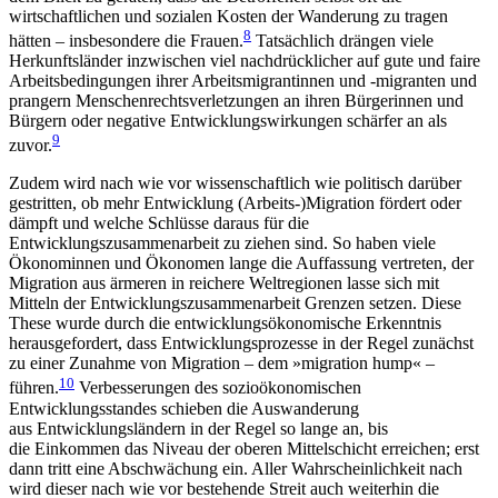
wirtschaftlichen und sozialen Kosten der Wanderung zu tragen
8
hätten – insbesondere die Frauen.
Tatsächlich drän­gen viele
Herkunftsländer inzwischen viel nachdrücklicher auf gute und faire
Arbeitsbedingungen ihrer Arbeitsmigrantinnen und ‑migranten und
prangern Menschenrechtsverletzungen an ihren Bürgerinnen und
Bürgern oder negative Entwicklungswirkungen schärfer an als
9
zuvor.
Zudem wird nach wie vor wissenschaftlich wie politisch darüber
gestritten, ob mehr Entwicklung (Arbeits-)Migration fördert oder
dämpft und welche Schlüsse daraus für die
Entwicklungszusammenarbeit zu ziehen sind. So haben viele
Ökonominnen und Ökonomen lange die Auffassung vertreten, der
Migra­tion aus ärmeren in reichere Weltregionen lasse sich mit
Mitteln der Entwicklungszusammenarbeit Gren­zen setzen. Diese
These wurde durch die entwicklungs­ökonomische Erkenntnis
herausgefordert, dass Entwicklungsprozesse in der Regel zunächst
zu einer Zunahme von Migration – dem »migration hump« –
10
führen.
Verbesserungen des sozioökonomischen
Entwicklungsstandes schieben die Auswanderung
aus Entwicklungsländern in der Regel so lange an, bis
die Einkommen das Niveau der oberen Mittelschicht erreichen; erst
dann tritt eine Abschwächung ein. Aller Wahrscheinlichkeit nach
wird dieser nach wie vor bestehende Streit auch weiterhin die