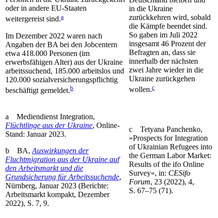
oder in andere EU-Staaten
in die Ukraine
a
zurückkehren wird, sobald
weitergereist sind.
die Kämpfe beendet sind.
So gaben im Juli 2022
Im Dezember 2022 waren nach
insgesamt 46 Prozent der
Angaben der BA bei den Job­centern
Befragten an, dass sie
etwa 418.000 Personen (im
innerhalb der nächsten
erwerbsfähigen Alter) aus der Ukraine
zwei Jahre wieder in die
arbeitssuchend, 185.000 arbeitslos und
Ukraine zurückgehen
120.000 sozial­versicherungspflichtig
c
b
wollen.
beschäftigt gemeldet.
a
Mediendienst
Integration,
Flüchtlinge
aus
der Ukraine
, Online-
c
Tetyana Panchenko,
Stand
:
Januar
2023.
»Prospects for Integration
of Ukrainian Refugees into
b
BA,
Auswirkungen der
the German Labor Market:
Fluchtmigration aus der Ukraine auf
Results of the ifo Online
den Arbeitsmarkt und die
Survey«, in:
CESifo
Grundsicherung für Arbeitssuchende
,
Forum
, 23 (2022), 4,
Nürnberg, Januar 2023 (Berichte:
S. 67–75 (71).
Arbeitsmarkt kompakt, Dezember
2022), S. 7, 9.