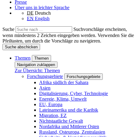
Presse
Über uns in leichter Sprache
DE
Deutsch
EN
English
Suche
Suchvorschläge erscheinen,
wenn mindestens 2 Zeichen eingegeben werden. Verwenden Sie die
Pfeiltasten, um durch die Vorschläge zu navigieren.
Suche abschicken
Themen
Themen
Navigation zuklappen
Zur Übersicht: Themen
Forschungsgebiete
Forschungsgebiete
Afrika südlich der Sahara
Asien
Digitalisierung, Cyber, Technologie
Energie, Klima, Umwelt
EU, Europa
Lateinamerika und die Karibik
Migration, EZ
Nichtstaatliche Gewalt
Nordafrika und Mittlerer Osten
Russland, Osteuropa, Zentralasien