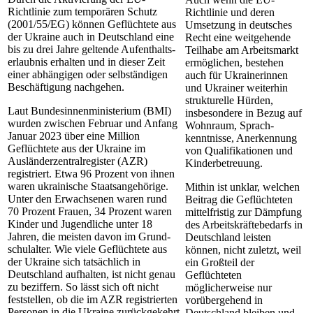
Richtlinie zum temporären Schutz
Richtlinie und deren
(2001/55/EG) können Geflüchtete aus
Umsetzung in deut­sches
der Ukraine auch in Deutschland eine
Recht eine weitgehende
bis zu drei Jahre geltende Aufenthalts­
Teilhabe am Arbeitsmarkt
erlaubnis erhalten und in dieser Zeit
ermög­lichen, bestehen
einer abhängigen oder selbständigen
auch für Ukrainerinnen
Beschäftigung nachgehen.
und Ukrainer weiterhin
struk­turelle Hürden,
Laut Bundesinnenministerium (BMI)
insbesondere in Bezug auf
wurden zwischen Februar und Anfang
Wohnraum, Sprach­
Januar 2023 über eine Million
kenntnisse, Anerkennung
Geflüchtete aus der Ukraine im
von Qualifikationen und
Ausländerzentralregister (AZR)
Kinder­betreuung.
registriert. Etwa 96 Prozent von ihnen
waren ukrainische Staatsangehörige.
Mithin ist unklar, welchen
Unter den Erwach­senen waren rund
Beitrag die Geflüchteten
70 Prozent Frauen, 34 Pro­zent waren
mittelfristig zur Dämpfung
Kinder und Jugendliche unter 18
des Arbeitskräftebedarfs in
Jahren, die meis­ten davon im Grund­
Deutschland leisten
schulalter. Wie viele Geflüchtete aus
können, nicht zuletzt, weil
der Ukraine sich tatsäch­lich in
ein Großteil der
Deutschland aufhalten, ist nicht genau
Geflüchteten
zu beziffern. So lässt sich oft nicht
möglicherweise nur
feststellen, ob die im AZR registrierten
vorübergehend in
Personen in die Ukraine zurückgekehrt
Deutschland bleiben und