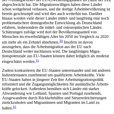
abgeschwächt hat. Die Migrationswilligen haben diese Länder
schon weit­gehend verlassen, und die dortige Arbeitsbevölkerung ist
bereits geschrumpft und wird dies auch weiterhin tun. Darüber
hinaus werden viele dieser Länder mittel- und langfristig eine noch
problematischere demografische Entwicklung als Deutschland
erfahren, insbesondere die mittel- und osteuropäischen Länder.
Schätzungen zufolge wird dort der Bevölkerungsanteil von
Menschen im erwerbsfähigen Alter bis 2050 im Vergleich zu 2020
30
um mehr als ein Zehntel abnehmen.
Insofern ist davon
auszugehen, dass die Arbeitsmigration aus der EU nach
Deutschland weiter nachlassen wird. Die langfristigen Migra­
tionspotenziale aus EU-Staaten können daher ledig­lich als moderat
31
eingeschätzt werden.
Zudem konkurrieren die EU-Staaten untereinander und mit anderen
Industriestaaten zunehmend um qualifizierte Arbeitskräfte. Viele
EU-Staaten haben in jüngerer Zeit ihre Arbeitsmigrationspolitik
reformiert und die Zugangsmöglichkeiten für ausländische Ar­beits­
kräfte gelockert. Außerdem bemühen sich Län­der mit starker
Abwanderung wie Lettland, Spanien und Portugal zusehends,
Ausgewanderte durch Rückkehrhilfen und Steuererleichterungen
zurückzuholen und Migrantinnen und Migranten im Land zu
32
halten.