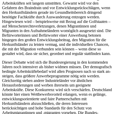
Arbeitskräften seit langem umstrit­ten. Gewarnt wird vor den
Gefahren des Braindrain und vor Entwicklungsrückschlägen, wenn
den Her­kunftsländern gerade im Gesundheitsbereich drin­gend
benötigte Fachkräfte durch Auswanderung entzogen werden.
Hingewiesen wird – beispielsweise mit Bezug auf die Golfstaaten –
auf Menschenrechts­verletzungen, denen Migrantinnen und
Migranten in den Aufnahmeländern womöglich ausgesetzt sind. Die
Befürworterinnen und Befürworter einer Anwer­bung betonen
hingegen den großen Entwicklungs­beitrag, den Migration für die
Herkunftsländer zu leisten vermag, und die individuellen Chancen,
die mit der Migration verbunden sein können – wenn diese so
gestaltet wird, dass sie sicher, geordnet und regulär stattfinden kann.
Dieser Debatte wird sich die Bundesregierung in den kommenden
Jahren noch intensiver als bisher wid­men müssen. Der demografisch
bedingte Arbeits­kräftebedarf wird allen Prognosen nach so stark an­
steigen, dass größere Anwerbeprogramme nötig sein werden.
Gleichzeitig stehen andere Industrieländer vor ähnlichen
Herausforderungen und werben ihrer­seits um geeignete
Arbeitskräfte. Diese Konkurrenz wird sich verschärfen. Deutschland
könnte hier einen Wettbewerbsvorteil erlangen, wenn es gelänge,
ent­wicklungsorientierte und faire Partnerschaften mit
Herkunftsländern abzuschließen, die deren Inter­essen
berücksichtigen und hohe Standards für den Schutz von
Arbeitsmigrantinnen und ‑migranten vor­sehen. Die Bundes­