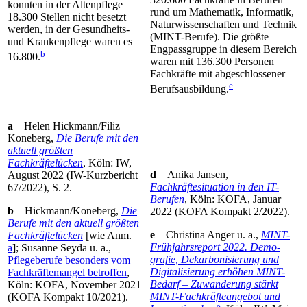
konnten in der Altenpflege
rund um Mathematik, Informatik,
18.300 Stellen nicht besetzt
Naturwissenschaften und Technik
werden, in der Gesundheits-
(MINT-Berufe). Die größte
und Krankenpflege waren es
Engpassgruppe in diesem Bereich
b
16.800.
waren mit 136.300 Personen
Fachkräfte mit abgeschlossener
e
Berufsausbildung.
a
Helen Hickmann/Filiz
Koneberg,
Die Berufe mit den
aktuell größ­ten
Fachkräftelücken
, Köln: IW,
d
Anika Jansen,
August 2022 (IW-Kurz­bericht
Fachkräftesituation in den IT-
67/2022), S. 2.
Berufen
, Köln: KOFA, Januar
b
Hickmann/Koneberg,
Die
2022 (KOFA Kompakt 2/2022).
Berufe mit den aktuell größten
e
Christina Anger u.
a.,
MINT-
Fach­kräftelücken
[wie Anm.
Frühjahrsreport 2022. Demo­
a
]; Susanne Seyda u.
a.,
grafie, Dekarbonisierung und
Pflegeberufe besonders vom
Digitalisierung erhöhen MINT-
Fachkräftemangel betroffen
,
Bedarf – Zuwanderung stärkt
Köln: KOFA, November 2021
MINT-Fachkräfteangebot und
(KOFA Kompakt 10/2021).