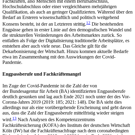
Fachkräften, also Menschen mit einem Berufsabschluss,
Hochschulabschluss oder einer ver­gleichbaren mehrjährigen
Qualifikation, als auch an geringer Qualifizierten. Während über den
Bedarf an Ersteren wissenschaftlich und politisch weitgehend
12
Konsens besteht, ist der an Letzteren strittig.
Die bestehenden
Engpässe gehen in erster Linie auf den demografischen Wandel und
die strukturellen Ver­änderungen des Arbeitsmarktes zurück. So
entfallen als Folge der Digitalisierung traditionelle Arbeitsplätze, es
entstehen aber auch viele neue. Das Gleiche gilt für die
Dekarbonisierung der Wirtschaft. Hinzu kom­men aktuelle Bedarfe
etwa im Zusammenhang mit den Auswirkungen der Covid-
Pandemie.
Engpassberufe und Fachkräftemangel
Im Zuge der Covid-Pandemie ist die Zahl der von
der Bundesagentur für Arbeit (BA) identifizierten Engpass­berufe
deutlich gesunken und lag auch Ende 2021 noch unter der des Vor-
Corona-Jahres 2019 (2019: 185; 2021: 148). Die BA sieht dies
allerdings nur als eine vorübergehende Erscheinung und geht davon
aus, dass die Zahl der Engpassberufe mittelfristig wieder steigen
13
wird.
Nach Analysen des Kom­pe­tenzzentrums
Fachkräftesicherung (KOFA) des Insti­tuts der deutschen Wirtschaft
Köln (IW) hat die Fach­kräftenachfrage nach dem coronabedingten