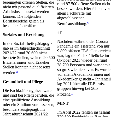
bereinigten offenen Stel­len, die
rund 87.500 offene Stellen nicht
nicht mit passend qualifizierten
besetzt werden. Hier fehlten vor
Arbeitslosen besetzt werden
allem Fachkräfte mit
können. Die folgenden
abgeschlossener
Berufsbereiche gelten als
c
Berufsausbildung.
beson­ders betroffen:
IT
Soziales und Erziehung
Nachdem während der Corona-
In der Sozialarbeit/-pädagogik
Pandemie ein Tiefstand von nur
gab es im Jahresdurchschnitt
9.800 offenen IT-Stellen erreicht
2021/22 rund 20.600 nicht
war, lag die Fachkräftelücke im
besetzte Stellen, weitere 20.500
Oktober 2021 wieder bei rund
Erzieherinnen- und Erzieher-
28.700 Personen und war damit
Stellen konnten nicht besetzt
so groß wie nie zuvor. Es wurden
a
werden.
vor allem Akademikerinnen und
Akademiker gesucht – ihr Anteil
Gesundheit und Pflege
lag 2021 über alle IT-Berufs­
gruppen hinweg bei 56,3
Die Fachkräfteengpässe waren
d
Prozent.
und sind bei Pflegeberufen, die
eine qualifizierte Ausbildung
MINT
oder ein Studium voraussetzen,
besonders ausgeprägt: Im
Im April 2022 fehlten insgesamt
Jahresdurchschnitt 2021/22
320.600 Fachkräfte in Berufen