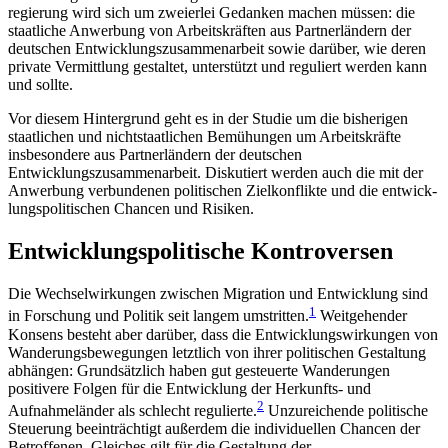
regierung wird sich um zweierlei Gedanken machen müssen: die
staatliche Anwerbung von Arbeitskräften aus Partnerländern der
deutschen Entwicklungszusammenarbeit sowie darüber, wie deren
private Vermittlung gestaltet, unterstützt und reguliert werden kann
und sollte.
Vor diesem Hintergrund geht es in der Studie um die bisherigen
staatlichen und nichtstaatlichen Bemü­hungen um Arbeitskräfte
insbesondere aus Partner­ländern der deutschen
Entwicklungszusammenarbeit. Diskutiert werden auch die mit der
Anwerbung ver­bundenen politischen Zielkonflikte und die entwick­
lungspolitischen Chancen und Risiken.
Entwicklungspolitische Kontroversen
Die Wechselwirkungen zwischen Migration und Ent­wicklung sind
1
in Forschung und Politik seit langem umstritten.
Weitgehender
Konsens besteht aber dar­über, dass die Entwicklungswirkungen von
Wanderungsbewegungen letztlich von ihrer politischen Gestaltung
abhängen: Grundsätzlich haben gut ge­steuerte Wanderungen
positivere Folgen für die Ent­wicklung der Herkunfts- und
2
Aufnahmeländer als schlecht regulierte.
Unzureichende politische
Steue­rung beeinträchtigt außerdem die individuellen Chan­cen der
Betroffenen. Gleiches gilt für die Gestal­tung der