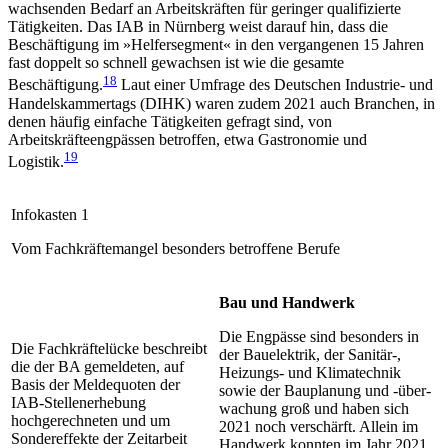
wachsenden Bedarf an Arbeitskräften für gerin­ger qualifizierte
Tätigkeiten. Das IAB in Nürnberg weist darauf hin, dass die
Beschäftigung im »Helfersegment« in den vergangenen 15 Jahren
fast doppelt so schnell gewachsen ist wie die gesamte
18
Beschäftigung.
Laut einer Umfrage des Deutschen Industrie- und
Handelskammertags (DIHK) waren zudem 2021 auch Branchen, in
denen häufig einfache Tätigkeiten gefragt sind, von
Arbeitskräfteengpässen betroffen, etwa Gastronomie und
19
Logistik.
Infokasten 1
Vom Fachkräftemangel besonders betroffene Berufe
Bau und Handwerk
Die Engpässe sind besonders in
Die Fachkräftelücke beschreibt
der Bauelektrik, der Sanitär-,
die der BA gemeldeten, auf
Heizungs- und Klimatechnik
Basis der Meldequoten der
sowie der Bauplanung und ‑über­
IAB-Stellenerhebung
wachung groß und haben sich
hochgerechneten und um
2021 noch verschärft. Allein im
Sondereffekte der Zeitarbeit
Handwerk konnten im Jahr 2021