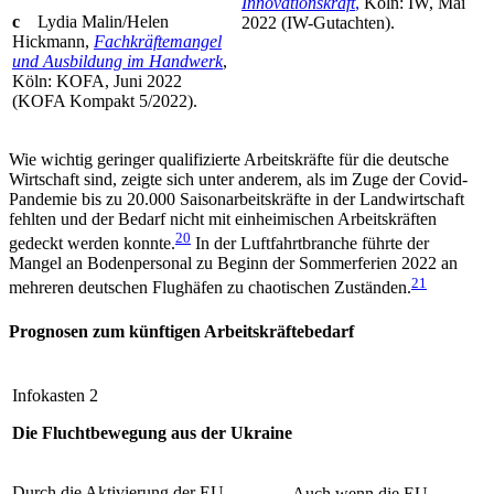
Innovationskraft
,
Köln: IW, Mai
c
Lydia Malin/Helen
2022 (IW-Gutachten).
Hickmann,
Fachkräftemangel
und Aus­bildung im Handwerk
,
Köln: KOFA, Juni 2022
(KOFA Kompakt 5/2022).
Wie wichtig geringer qualifizierte Arbeitskräfte für die deutsche
Wirtschaft sind, zeigte sich unter ande­rem, als im Zuge der Covid-
Pandemie bis zu 20.000 Saisonarbeitskräfte in der Landwirtschaft
fehlten und der Bedarf nicht mit einheimischen Arbeitskräften
20
gedeckt werden konnte
.
In der Luftfahrtbranche führte der
Mangel an Bodenpersonal zu Beginn der
Sommerferien 2022 an
21
mehreren deutschen Flug­häfen zu chaotischen Zuständen.
Prognosen zum künftigen Arbeitskräftebedarf
Infokasten 2
Die Fluchtbewegung aus der Ukraine
Durch die Aktivierung der EU-
Auch wenn die EU-