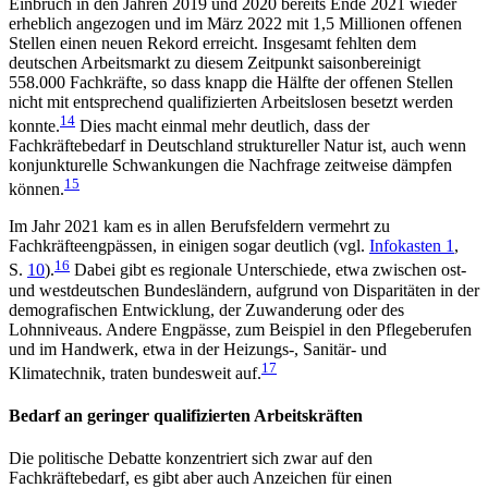
Einbruch in den Jahren 2019 und 2020 bereits Ende 2021 wie­der
erheblich angezogen und im März 2022 mit 1,5 Millionen offenen
Stellen einen neuen Rekord er­reicht. Insgesamt fehlten dem
deutschen Arbeitsmarkt zu diesem Zeitpunkt saisonbereinigt
558.000 Fachkräfte, so dass knapp die Hälfte der offenen Stellen
nicht mit entsprechend qualifizierten Arbeits­losen besetzt werden
14
konnte.
Dies macht einmal mehr deutlich, dass der
Fachkräftebedarf in Deutschland struktureller Natur ist, auch wenn
konjunkturelle Schwankungen die Nachfrage zeitweise dämpfen
15
können.
Im Jahr 2021 kam es in allen Berufsfeldern vermehrt zu
Fachkräfteengpässen, in einigen sogar deut­lich (vgl.
Infokasten 1
,
16
S.
10
).
Dabei gibt es regionale Unterschiede, etwa zwischen ost-
und westdeutschen Bundesländern, aufgrund von Disparitäten in der
demo­grafischen Entwicklung, der Zuwanderung oder des
Lohnniveaus. Andere Engpässe, zum Beispiel in den Pflegeberufen
und im Handwerk, etwa in der Hei­zungs-, Sanitär- und
17
Klimatechnik, traten bundesweit auf.
Bedarf an geringer qualifizierten Arbeitskräften
Die politische Debatte konzentriert sich zwar auf den
Fachkräftebedarf, es gibt aber auch Anzeichen für einen