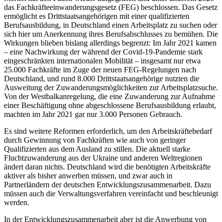
das Fach­kräfte­einwanderungsgesetz (FEG) beschlossen. Das Gesetz
ermöglicht es Drittstaatsangehörigen mit einer quali­fizierten
Berufsausbildung, in Deutschland einen Arbeitsplatz zu suchen oder
sich hier um Anerken­nung ihres Berufsabschlusses zu bemühen. Die
Wir­kungen blieben bislang allerdings begrenzt: Im Jahr 2021 kamen
– eine Nachwirkung der während der Covid-19-Pandemie stark
eingeschränkten internationalen Mobilität – insgesamt nur etwa
25.000 Fach­kräfte im Zuge der neuen FEG-Regelungen nach
Deutschland, und rund 8.000 Drittstaatsangehörige nutzten die
Ausweitung der Zuwanderungsmöglich­keiten zur Arbeitsplatzsuche.
Von der Westbalkan­regelung, die eine Zuwanderung zur Aufnahme
einer Beschäftigung ohne abgeschlossene Berufsausbildung erlaubt,
machten im Jahr 2021 gar nur 3.000 Per­sonen Gebrauch.
Es sind weitere Reformen erforderlich, um den Arbeitskräftebedarf
durch Gewinnung von Fach­kräften wie auch von geringer
Qualifizierten aus dem Aus­land zu stillen. Die aktuell starke
Fluchtzuwande­rung aus der Ukraine und anderen Weltregionen
ändert daran nichts. Deutschland wird die benötigten Arbeitskräfte
aktiver als bisher anwerben müssen, und zwar auch in
Partnerländern der deutschen Ent­wicklungszusammenarbeit. Dazu
müssen auch die Verwaltungsverfahren vereinfacht und beschleunigt
werden.
In der Entwicklungszusammenarbeit aber ist die Anwerbung von