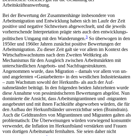
Arbeitskräfteanwerbung.
Bei der Bewertung der Zusammenhänge insbesondere von
Arbeitsmigration und Entwicklung haben sich im Laufe der Zeit
positive und negative Sicht­weisen abgewechselt, und die jeweils
vorherrschende Interpretation prägte stets auch den entwicklungs­
3
politischen Umgang mit den Wanderungen.
So über­wogen in den
1950er und 1960er Jahren zunächst positive Bewertungen der
Arbeitsmigration. Zu die­ser Zeit galt sie vor allem im Kontext des
Wirtschafts­wachstums nach dem Zweiten Weltkrieg als
Mechanismus für den Ausgleich zwischen Arbeitsmärkten mit
unterschiedlichen Angebots- und Nachfragestrukturen.
Angenommen wurde, dass Migration – da­mals vor allem von un-
und angelernten »Gastarbeitern« in den westlichen Industriestaaten
– zum Wachstum sowohl der Herkunfts- als auch der Auf­
nahmeländer beiträgt. In den folgenden beiden Jahr­zehnten wurde
diese Annahme von pessimistischeren Bewertungen abgelöst. Nun
dominierte die Ansicht, dass Arbeitsmigrantinnen und ‑migranten
ausgebeutet und mit ihnen Fachkräfte abgeworben würden, die für
den Aufbau der Herkunftsländer unverzichtbar seien (Braindrain).
Auch die Geldtransfers von Migrantinnen und Migranten galten als
problematisch: Die Überweisungen würden vorwiegend kon­sumtiv
verwendet, die Inflation im Herkunftsland verstärken und Frauen
vom dortigen Arbeitsmarkt fernhalten. Sie seien daher nicht