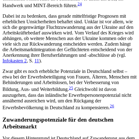
24
Handwerk und MINT-Bereich führen.
Dabei ist zu bedenken, dass gerade mittelfristige Prognosen mit
erheblichen Unsicherheiten behaftet sind. Unklar ist vor allem, wie
sich die gegenwärtige Fluchtzuwanderung aus der Ukraine auf den
Arbeits­kräftebedarf auswirken wird. Vom Verlauf des Krieges wird
abhängen, ob weitere Menschen aus der Ukraine kommen oder ob
viele sich zur Rückwanderung ent­scheiden werden. Zudem hängt
die Arbeitsmarkt­integration der Geflüchteten entscheidend von der
An­erkennung ihrer Berufserfahrungen und ‑ab­schlüsse ab (vgl.
Infokasten 2
, S.
11
).
Zwar gibt es noch erhebliche Potenziale in Deutsch­land selbst –
etwa bei der Erwerbsbeteiligung von Frauen, Älteren, Menschen mit
Behinderungen und Arbeitslosen, bei der Verbesserung von
25
Bildung, Aus- und Weiterbildung.
Gleichwohl ist davon
auszugehen, dass das inländische Erwerbspersonenpotenzial nicht
annähernd ausreichen wird, um den Rückgang der
26
Erwerbsbevölkerung in Deutschland zu kompensieren.
Zuwanderungspotenziale für den deutschen
Arbeitsmarkt
Vor diesem Hintergrund ist Deutschland auf Zuwan­de­rung aus dem