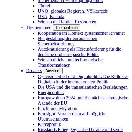
Sicherheits- & Verteidigungspolitik
Türkei
UNO, globales Regieren, Völkerrecht
USA, Kanada
Wirtschaft, Handel, Ressourcen
Themenlinien
Themenlinien
Kooperation im Kontext systemischer Rivalität
Neugestaltung der europäischen
Sicherheitsordnung
Autokratisierung als Herausforderung für die
deutsche und europäische Politik
Wirtschaftliche und technologische
Transformationen
Dossiers
Dossiers
Cybersicherheit und Digitalpolitik: Die Rolle des
Digitalen in der internationalen Politik
Die USA und die transatlantischen Beziehungen
Energiepolitik
Europawahlen 2024 und die nächste strategische
Agenda der EU
Flucht und Migration
Foresight: Vorausschau auf mögliche
Überraschungen
Klimapolitik
Russlands Krieg gegen die Ukraine und seine