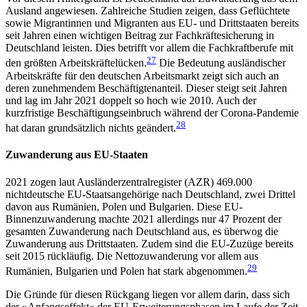
Ausland angewiesen. Zahlreiche Studien zeigen, dass Geflüchtete
sowie Migrantinnen und Migranten aus EU- und Drittstaaten bereits
seit Jahren einen wichtigen Beitrag zur Fachkräftesicherung in
Deutschland leisten. Dies betrifft vor allem die Fachkraftberufe mit
27
den größten Arbeitskräfte­lücken
.
Die Bedeutung ausländischer
Arbeitskräfte für den deutschen Arbeitsmarkt zeigt sich auch an
deren zunehmendem Beschäftigtenanteil. Dieser steigt seit Jahren
und lag im Jahr 2021 doppelt so hoch wie 2010. Auch der
kurzfristige Beschäftigungseinbruch während der Corona-Pandemie
28
hat daran grundsätzlich nichts geändert.
Zuwanderung aus EU-Staaten
2021 zogen laut Ausländerzentralregister (AZR) 469.000
nichtdeutsche EU-Staatsangehörige nach Deutschland, zwei Drittel
davon aus Rumänien, Polen und Bulgarien. Diese EU-
Binnenzuwanderung machte 2021 allerdings nur 47 Prozent der
gesamten Zuwan­derung nach Deutschland aus, es überwog die
Zuwan­derung aus Drittstaaten. Zudem sind die EU-Zuzüge bereits
seit 2015 rückläufig. Die Nettozuwanderung vor allem aus
29
Rumänien, Bulgarien und Polen hat stark abgenommen.
Die Gründe für diesen Rückgang liegen vor allem darin, dass sich
der »Anfangseffekt« der EU-Erwei­terungsphasen im Laufe der Zeit