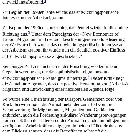
4
entwicklungs­fördernd.
Zu Beginn der 1990er Jahre wuchs das entwicklungspolitische
Interesse an der Arbeitsmigration.
Zu Beginn der 1990er Jahre schlug das Pendel wieder in die andere
5
Richtung aus.
Unter dem Para­digma der »New Economics of
Labour Migration« und der sich beschleunigenden Globalisierung
der Welt­wirtschaft wuchs das entwicklungspolitische Interesse an
der Arbeitsmigration; ihr wurde nun ein deutlich positiver Einfluss
6
auf Entwicklungsprozesse zugeschrieben.
Seit einiger Zeit zeichnet sich in der Forschung wiederum eine
Gegenbewegung ab, die das optimis­tische migrations- und
7
entwicklungspolitische Para­digma hinterfragt.
Dieser Kritik liegt
die Annahme zugrunde, dass die positive Bewertung von (Arbeits-)
Migration und Entwicklung einer neoliberalen Agenda folge.
So würde eine Unterstützung der Diaspora-Gemeinden oder von
Rücküberweisungen die Auf­nahmeländer zum Teil von ihrer
Verantwortung für Migrantinnen, Migranten und Geflüchtete
entbinden, auch die Förderung zirkulärer Wanderungsbewegun­gen
komme letztlich den Interessen der Aufnahme­länder an billigen und
verfügbaren Arbeitskräften entgegen. In beiden Fällen drohe aus
dem Blick zu geraten, dass die Betroffenen selbst oft die