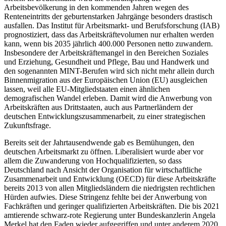
Arbeitsbevölkerung in den kommenden Jahren wegen des
Renteneintritts der geburtenstarken Jahrgänge besonders drastisch
ausfallen. Das Institut für Arbeits­markt- und Berufsforschung (IAB)
prognos­tiziert, dass das Arbeitskräftevolumen nur erhalten werden
kann, wenn bis 2035 jährlich 400.000 Personen netto zu­wandern.
Insbesondere der Arbeitskräftemangel in den Bereichen Soziales
und Erziehung, Gesundheit und Pflege, Bau und Handwerk und
den sogenannten MINT-Berufen wird sich nicht mehr allein durch
Bin­nenmigration aus der Europäischen Union (EU) aus­gleichen
lassen, weil alle EU-Mitgliedstaaten einen ähnlichen
demografischen Wandel erleben. Damit wird die Anwerbung von
Arbeitskräften aus Dritt­staaten, auch aus Partnerländern der
deutschen Ent­wick­lungszusammenarbeit, zu einer strategischen
Zukunftsfrage.
Bereits seit der Jahrtausendwende gab es Bemü­hun­gen, den
deutschen Arbeitsmarkt zu öffnen. Liberalisiert wurde aber vor
allem die Zuwanderung von Hochqualifizierten, so dass
Deutschland nach Ansicht der Organisation für wirtschaftliche
Zusam­menarbeit und Entwicklung (OECD) für diese Arbeits­kräfte
bereits 2013 von allen Mitgliedsländern die niedrigsten rechtlichen
Hürden aufwies. Diese Strin­genz fehlte bei der Anwerbung von
Fachkräften und geringer qualifizierten Arbeitskräften. Die bis 2021
amtierende schwarz-rote Regierung unter Bundeskanzlerin Angela
Merkel hat den Faden wieder auf­gegriffen und unter anderem 2020