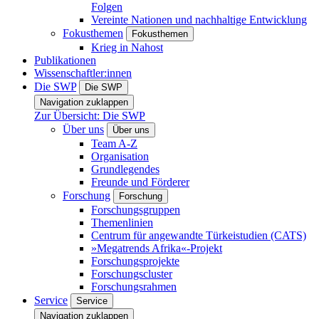
Folgen
Vereinte Nationen und nachhaltige Entwicklung
Fokusthemen
Fokusthemen
Krieg in Nahost
Publikationen
Wissenschaftler:innen
Die SWP
Die SWP
Navigation zuklappen
Zur Übersicht: Die SWP
Über uns
Über uns
Team A-Z
Organisation
Grundlegendes
Freunde und Förderer
Forschung
Forschung
Forschungsgruppen
Themenlinien
Centrum für angewandte Türkeistudien (CATS)
»Megatrends Afrika«-Projekt
Forschungsprojekte
Forschungscluster
Forschungsrahmen
Service
Service
Navigation zuklappen