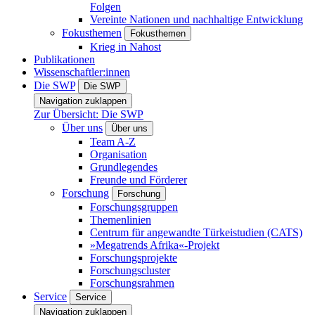
Folgen
Vereinte Nationen und nachhaltige Entwicklung
Fokusthemen
Fokusthemen
Krieg in Nahost
Publikationen
Wissenschaftler:innen
Die SWP
Die SWP
Navigation zuklappen
Zur Übersicht: Die SWP
Über uns
Über uns
Team A-Z
Organisation
Grundlegendes
Freunde und Förderer
Forschung
Forschung
Forschungsgruppen
Themenlinien
Centrum für angewandte Türkeistudien (CATS)
»Megatrends Afrika«-Projekt
Forschungsprojekte
Forschungscluster
Forschungsrahmen
Service
Service
Navigation zuklappen