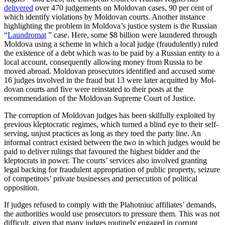
delivered
over 470 judge­ments on Moldovan cases, 90 per cent of
which identify violations by Moldovan courts. Another instance
highlighting the problem in Moldova’s justice system is the Russian
“
Laundromat
” case. Here, some $8 billion were laundered through
Mol­dova using a scheme in which a local judge (fraudu­lently) ruled
the existence of a debt which was to be paid by a Russian entity to a
local account, consequently allowing money from Russia to be
moved abroad. Moldovan prosecutors identified and accused some
16 judges involved in the fraud but 13 were later acquitted by Mol­
dovan courts and five were reinstated to their posts at the
recommendation of the Moldovan Supreme Court of Justice.
The corruption of Moldovan judges has been skilfully exploited by
previous klepto­cratic regimes, which turned a blind eye to their self-
serving, unjust practices as long as they toed the party line. An
informal con­tract existed between the two in which judges would be
paid to deliver rulings that favoured the highest bidder and the
klepto­crats in power. The courts’ services also in­volved granting
legal backing for fraudulent appropriation of public property, sei­zure
of competitors’ private businesses and persecution of political
opposition.
If judges refused to comply with the Plahot­niuc affiliates’ demands,
the author­ities would use prosecutors to pressure them. This was not
difficult, given that many judges routinely engaged in corrupt