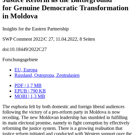
for Genuine Democratic Transformation
in Moldova
Insights for the Eastern Partnership
SWP Comment 2022/C 27, 11.04.2022, 8 Seiten
doi:10.18449/2022C27
Forschungsgebiete
EU, Europa
Russland, Osteuropa, Zentralasien
PDF | 1,7 MB
EPUB | 790 KB
MOBI | 1,3 MB
The euphoria felt by both domestic and foreign liberal audiences
following the vic­tory of a pro-reform party in Moldova is now
receding. The new Moldovan leadership has stumbled in fulfilling
its main electoral promise, namely to fight corruption by effectively
reforming the justice system. There is a growing realisation that
justice reform initiated and conducted with Western support over the