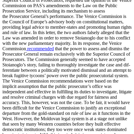
Superior Council of Pros­ecutors, requested the opinion of the Venice
Commission on PAS’s amendments to the Law on the Public
Prosecution Ser­vice, including its mechanism to assess
the Prosecutor General’s performance. The Venice Commission is
the Council of Europe’s advisory body on constitutional matters,
providing legal advice to member-states and promoting human rights
and rule of law. In this letter, the two authors falsely alleged that the
Law was amended in order to remove Stoianoglo due to his con­flict
with the new parliamentary majority. In its response, the Venice
Commission
recommended
that the power to assess and dismiss the
Prosecutor General remain ex­clusively with the Superior Council of
Pros­ecutors. The Commission generally seemed to have accepted
Stoianoglo’s story, failing to thoroughly investigate the case and dif­
ferentiate between a politically motivated dismissal and an attempt to
break fugitive tycoons’ power over the public prosecutorial system.
The Venice Commission recom­men­dations were based on the
implicit assump­tion that the public prosecutor’s office was
independent and effective in fulfilling its duties to investigate, litigate
and resolve criminal charges with due regard for fair­ness and
accuracy. This, however, was not the case. To be fair, it would have
been difficult for the Venice Commission to justify an exceptional
departure from the gold-standard on rule of law as it functions in the
West. However, the Moldovan legal system is at a stage not unlike
that seen by many Western countries before they built effective
democratic institutions; they too were once weak states dominated