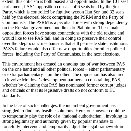
extent, this criticism is both biased and opportunistic. In the 101-seat
parliament, PAS’s opposition consists of 6 seats held by the Șor
Party, which is controlled by fugi­tive tycoon Ilan Șor, and 32 seats
held by the electoral block comprising the PSRM and the Party of
Communists. The PSRM is a peculiar force with strong dependency
on the Russian government and links to Plahotniuc. These main
opposition forces have strong connections with the old regime and
would like to see PAS fail, and in doing so preserve their control
over the kleptocratic mechanisms that still permeate state institutions.
PAS’s failure would also offer new opportunities for other political
forces, including the Party of Communists, in the next elections.
This environment has created an on­going tug of war between PAS
on the one hand and all other political forces – either parliamentary
or extra-parliamentary – on the other. The opposition has also tried
to involve Moldova’s development partners in constraining PAS,
whether by claiming that PAS has nominated former corrupt judges
and officials or that its legislative drafts do not conform to EU
standards.
In the face of such challenges, the incumbent government has
struggled to find any feasible solutions. Here, one answer could be
to temporarily play the role of a “rational authoritarian”, invoking its
strong legitimacy and authority given by popular mandate to
forcefully intervene and tem­porarily adjust the legal framework in