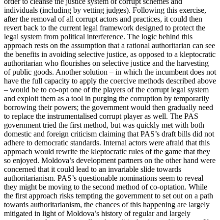
order to cleanse the justice system of corrupt schemes and
individuals (including by vett­ing judges). Following this exercise,
after the removal of all corrupt actors and prac­tices, it could then
revert back to the cur­rent legal framework designed to protect the
legal system from political interference. The logic behind this
approach rests on the assumption that a rational authoritarian can see
the benefits in avoiding selective justice, as opposed to a kleptocratic
author­itarian who flourishes on selective justice and the harvesting
of public goods. Another solution – in which the incumbent does not
have the full capacity to apply the co­ercive methods described above
– would be to co-opt one of the players of the cor­rupt legal system
and exploit them as a tool in purging the corruption by temporarily
borrowing their powers; the government would then gradually need
to replace the instrumentalised corrupt player as well. The PAS
government tried the first method, but was quickly met with both
domestic and foreign criticism claiming that PAS’s draft bills did not
adhere to democratic standards. Internal actors were afraid that this
approach would rewrite the kleptocratic rules of the game that they
so enjoyed. Mol­dova’s development partners on the other hand were
concerned that it could lead to an invariable slide towards
authoritarian­ism. PAS’s questionable nominations seem to reveal
they might be moving to the second method of co-optation. While
the first approach risks tempting the government to set out on a path
towards authoritarianism, the chances of this happening are largely
mitigated in light of Moldova’s history of regular and largely