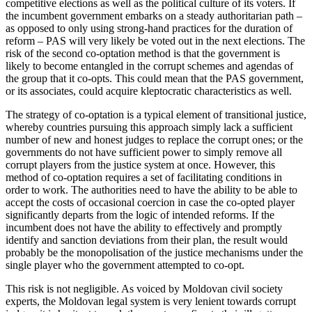
competitive elections as well as the political culture of its voters. If
the incumbent government em­barks on a steady authoritarian path –
as opposed to only using strong-hand practices for the duration of
reform – PAS will very likely be voted out in the next elections. The
risk of the second co-optation method is that the government is
likely to become entangled in the corrupt schemes and agendas of
the group that it co-opts. This could mean that the PAS government,
or its associates, could acquire kleptocratic characteristics as well.
The strategy of co-optation is a typical element of transitional justice,
whereby countries pursuing this approach simply lack a sufficient
number of new and honest judges to replace the corrupt ones; or the
governments do not have sufficient power to simply remove all
corrupt players from the justice system at once. However, this
method of co-optation requires a set of facilitating conditions in
order to work. The authorities need to have the ability to be able to
accept the costs of occasional co­ercion in case the co-opted player
significantly departs from the logic of intended reforms. If the
incumbent does not have the ability to effectively and promptly
identify and sanction deviations from their plan, the result would
probably be the monopolisation of the justice mechanisms under the
single player who the government attempted to co-opt.
This risk is not negligible. As voiced by Moldovan civil society
experts, the Moldo­van legal system is very lenient towards corrupt