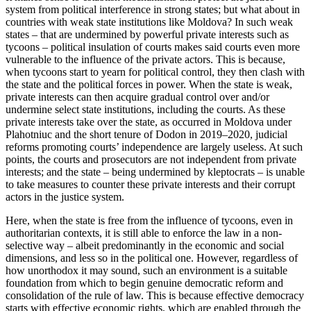
system from politi­cal interference in strong states; but what about in
countries with weak state insti­tutions like Moldova? In such weak
states – that are undermined by powerful private interests such as
tycoons – political insu­lation of courts makes said courts even more
vulnerable to the influence of the private actors. This is because,
when tycoons start to yearn for political control, they then clash with
the state and the political forces in power. When the state is weak,
private interests can then acquire gradual control over and/or
undermine select state institutions, including the courts. As these
private interests take over the state, as occurred in Moldova under
Plahot­niuc and the short tenure of Dodon in 2019–2020, judicial
reforms promoting courts’ independence are largely useless. At such
points, the courts and prosecutors are not independent from private
interests; and the state – being undermined by kleptocrats – is unable
to take measures to coun­ter these private interests and their corrupt
actors in the justice system.
Here, when the state is free from the in­fluence of tycoons, even in
authoritarian contexts, it is still able to enforce the law in a non-
selective way – albeit predominantly in the economic and social
dimensions, and less so in the political one. However, regard­less of
how unorthodox it may sound, such an environment is a suitable
foundation from which to begin genuine democratic reform and
consolidation of the rule of law. This is because effective democracy
starts with effective economic rights, which are enabled through the