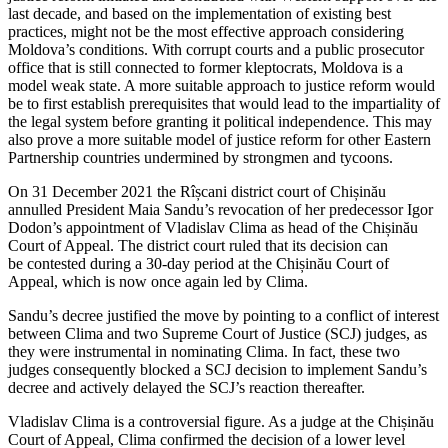
last decade, and based on the implementation of existing best
practices, might not be the most effec­tive approach considering
Moldova’s conditions. With corrupt courts and a public pros­ecutor
office that is still connected to former kleptocrats, Moldova is a
model weak state. A more suitable approach to justice reform would
be to first establish pre­requisites that would lead to the impartiality of
the legal system before granting it politi­cal independence. This may
also prove a more suitable model of justice reform for other Eastern
Partnership countries undermined by strongmen and tycoons.
On 31 December 2021 the Rîșcani district court of Chișinău
annulled President Maia Sandu’s revocation of her predecessor Igor
Dodon’s appointment of Vladislav Clima as head of the Chișinău
Court of Appeal. The district court ruled that its decision can
be contested during a 30-day period at the Chișinău Court of
Appeal, which is now once again led by Clima.
Sandu’s decree justified the move by pointing to a conflict of interest
between Clima and two Supreme Court of Justice (SCJ) judges, as
they were instrumental in nominating Clima. In fact, these two
judges consequently blocked a SCJ decision to implement Sandu’s
decree and actively delayed the SCJ’s reaction thereafter.
Vladislav Clima is a controversial figure. As a judge at the Chișinău
Court of Appeal, Clima confirmed the decision of a lower level