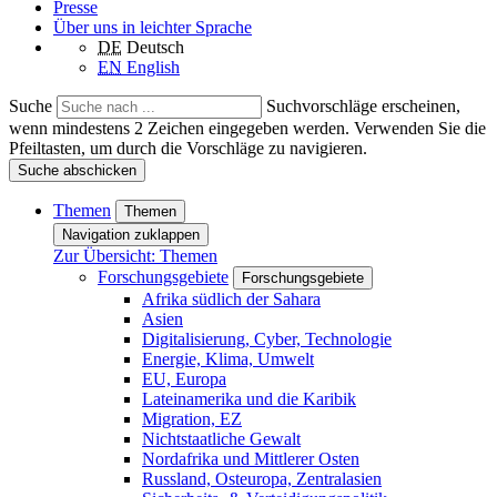
Presse
Über uns in leichter Sprache
DE
Deutsch
EN
English
Suche
Suchvorschläge erscheinen,
wenn mindestens 2 Zeichen eingegeben werden. Verwenden Sie die
Pfeiltasten, um durch die Vorschläge zu navigieren.
Suche abschicken
Themen
Themen
Navigation zuklappen
Zur Übersicht: Themen
Forschungsgebiete
Forschungsgebiete
Afrika südlich der Sahara
Asien
Digitalisierung, Cyber, Technologie
Energie, Klima, Umwelt
EU, Europa
Lateinamerika und die Karibik
Migration, EZ
Nichtstaatliche Gewalt
Nordafrika und Mittlerer Osten
Russland, Osteuropa, Zentralasien