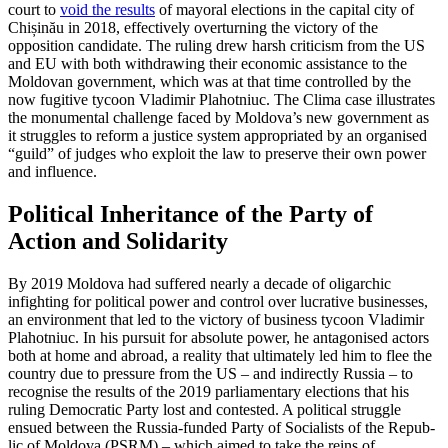
court to
void the results
of mayoral elections in the capital city of
Chișinău in 2018, effectively overturning the victory of the
opposition candidate. The ruling drew harsh criticism from the US
and EU with both withdrawing their economic assistance to the
Moldovan government, which was at that time controlled by the
now fugitive tycoon Vladimir Plahotniuc. The Clima case illustrates
the monumental challenge faced by Moldova’s new government as
it struggles to reform a justice system appropriated by an organised
“guild” of judges who exploit the law to preserve their own power
and influence.
Political Inheritance of the Party of
Action and Solidarity
By 2019 Moldova had suffered nearly a decade of oligarchic
infighting for political power and control over lucrative businesses,
an environment that led to the victory of business tycoon Vladimir
Plahotniuc. In his pursuit for absolute power, he antagonised actors
both at home and abroad, a reality that ultimately led him to flee the
country due to pressure from the US – and indi­rectly Russia – to
recognise the results of the 2019 parliamentary elections that his
ruling Democratic Party lost and contested. A political struggle
ensued between the Rus­­sia-funded Party of Socialists of the Repub­­
lic of Moldova (PSRM) – which aimed to take the reins of