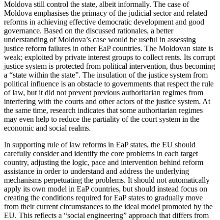
Moldova still con­trol the state, albeit informally. The case of
Moldova emphasises the primacy of the ju­dicial sector and related
reforms in achiev­ing effective democratic development and good
governance. Based on the discussed rationales, a better
understanding of Mol­dova’s case would be useful in assessing
justice reform failures in other EaP coun­tries. The Moldovan state is
weak; exploited by private interest groups to collect rents. Its corrupt
justice system is protected from political intervention, thus becoming
a “state within the state”. The insulation of the justice system from
political influence is an obstacle to governments that respect the rule
of law, but it did not prevent previous authoritarian regimes from
inter­fering with the courts and other actors of the justice system. At
the same time, research indicates that some authoritarian regimes
may even help to reduce the par­tiality of the court system in the
economic and social realms.
In supporting rule of law reforms in EaP states, the EU should
carefully consider and identify the core problems in each target
country, adjusting the logic, pace and inter­vention behind reform
assistance in order to understand and address the underlying
mechanisms perpetuating the problems. It should not automatically
apply its own model in EaP countries, but should instead focus on
creating the conditions required for EaP states to gradually move
from their current circumstances to the ideal model promoted by the
EU. This reflects a “social engineering” approach that differs from