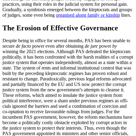
practices, using their roles in the judicial system for personal gain.
Gradually, a sym­biosis emerged between the kleptocrats and groups
of judges, some even being
organised along family or kinship
lines.
The Erosion of Effective Governance
Despite being in office for several months, PAS has been unable to
secure
de facto
power even after obtaining
de jure
power
by
winning the 2021 elections. Although PAS defeated the kleptocrats
politically, it has been confronted with the harsh realities of a corrupt
justice system that operates independently, almost as a state within a
state. The system of rents and informal institutional control that was
built by the preceding kleptocratic regimes has proven robust and
resistant to change. Paradoxically, previous legal reforms advocated
and par­tially financed by the EU and US now protect the corrupt
justice system from the new government’s attempts to cleanse it.
These reforms, which aimed to insulate the justice system from
political interference, were a sham under previous regimes as offi­
cials ignored the barriers and used a com­bination of coercion and
co-optation to receive favourable rulings from judges. For the
incumbent PAS government, however, the reform mechanisms have
become a politically costly obstacle exploited by cor­rupt actors in
the justice system to protect their interests. Thus, even though the
PAS government appointed its ministers and other senior officials,