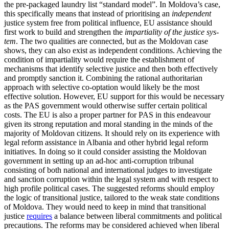
the pre-packaged laundry list “standard model”. In Moldova’s case,
this specifically means that instead of prioritising an
independent
justice system free from political influence, EU assistance should
first work to build and strengthen the
impartiality
of the justice sys­
tem
. The two qualities are connected, but as the Moldovan case
shows, they can also exist as independent conditions. Achieving the
condition of impartiality would require the establishment of
mechanisms that iden­tify selective justice and then both effec­tively
and promptly sanction it. Combining the rational authoritarian
approach with selective co-optation would likely be the most
effective solution. However, EU sup­port for this would be necessary
as the PAS government would otherwise suffer certain political
costs. The EU is also a proper part­ner for PAS in this endeavour
given its strong reputation and moral standing in the minds of the
majority of Moldovan citizens. It should rely on its experience with
legal reform assistance in Albania and other hybrid legal reform
initiatives. In doing so it could consider assisting the Mol­dovan
government in setting up an ad-hoc anti-corruption tribunal
consisting of both national and international judges to inves­tigate
and sanction corruption within the legal system and with respect to
high pro­file political cases. The suggested reforms should employ
the logic of transitional justice, tailored to the weak state conditions
of Moldova. They would need to keep in mind that transitional
justice
requires
a balance between liberal commitments and political
precautions. The reforms may be considered achieved when liberal