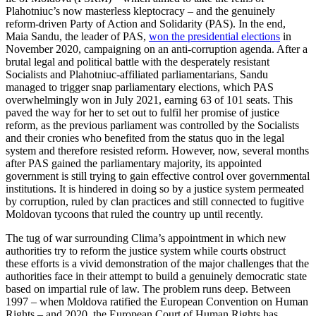
Plahotniuc’s now masterless kleptocracy – and the genuinely
reform-driven Party of Action and Solidarity (PAS). In the end,
Maia Sandu, the leader of PAS,
won the presidential elections
in
Novem­ber 2020, campaigning on an anti-corruption agenda. After a
brutal legal and political battle with the desperately resist­ant
Socialists and Plahotniuc-affiliated par­liamentarians, Sandu
managed to trigger snap parliamentary elections, which PAS
overwhelmingly won in July 2021, earning 63 of 101 seats. This
paved the way for her to set out to fulfil her promise of justice
reform, as the previous parliament was con­trolled by the Socialists
and their cronies who benefited from the status quo in the legal
system and therefore resisted reform. However, now, several months
after PAS gained the parliamentary majority, its appointed
government is still trying to gain effective control over governmental
insti­tu­tions. It is hindered in doing so by a jus­tice system permeated
by corruption, ruled by clan practices and still connected to fugitive
Moldovan tycoons that ruled the country up until recently.
The tug of war surrounding Clima’s appointment in which new
authorities try to reform the justice system while courts obstruct
these efforts is a vivid demonstration of the major challenges that the
author­ities face in their attempt to build a genuinely democratic state
based on impartial rule of law. The problem runs deep. Between
1997 – when Moldova rati­fied the European Convention on Human
Rights – and 2020, the European Court of Human Rights has