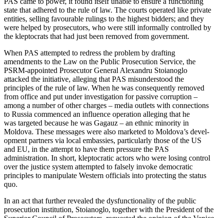
PAS came to power, it found itself unable to ensure a functioning
state that adhered to the rule of law. The courts operated like private
entities, selling favourable rulings to the highest bidders; and they
were helped by prosecutors, who were still informally controlled by
the kleptocrats that had just been removed from government.
When PAS attempted to redress the prob­lem by drafting
amendments to the Law on the Public Prosecution Service, the
PSRM-appointed Prosecutor General Alexandru Stoianoglo
attacked the initiative, alleging that PAS misunderstood the
principles of the rule of law. When he was consequently removed
from office and put under inves­tigation for passive corruption –
among a number of other charges – media outlets with connections
to Russia commenced an influence operation alleging that he
was targeted because he was Gagauz – an ethnic minority in
Moldova. These mes­sages were also marketed to Moldova’s devel­
opment partners via local embassies, particularly those of the US
and EU, in the attempt to have them pressure the PAS
administration. In short, kleptocratic actors who were losing control
over the justice system attempted to falsely invoke demo­cratic
principles to manipulate Western officials into protecting the status
quo.
In an act that further revealed the dysfunctionality of the public
prosecution institution, Stoianoglo, together with the President of the