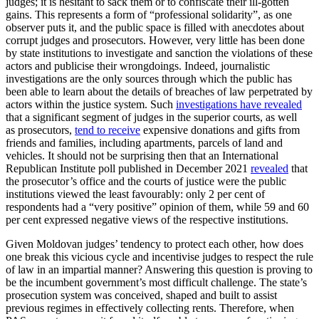
judges; it is hesitant to sack them or to confiscate their ill-gotten
gains. This represents a form of “professional solidarity”, as one
observer puts it, and the public space is filled with anecdotes about
corrupt judges and prosecutors. However, very little has been done
by state institutions to inves­tigate and sanction the violations of these
actors and publicise their wrongdoings. Indeed, journalistic
investigations are the only sources through which the public has
been able to learn about the details of breaches of law perpetrated by
actors with­in the justice system. Such
investigations have revealed
that a significant segment of judges in the superior courts, as well
as pros­ecutors,
tend to receive
expensive donations and gifts from
friends and families, including apartments, parcels of land and
vehicles. It should not be sur­prising then that an International
Repub­lican Institute poll published in December 2021
revealed
that
the prosecutor’s office and the courts of justice were the public
institutions viewed the least favourably: only 2 per cent of
respondents had a “very positive” opinion of them, while 59 and 60
per cent expressed negative views of the respective institutions.
Given Moldovan judges’ tendency to pro­tect each other, how does
one break this vicious cycle and incentivise judges to respect the rule
of law in an impartial man­ner? Answering this question is proving to
be the incumbent government’s most dif­ficult challenge. The state’s
prosecution system was conceived, shaped and built to assist
previous regimes in effectively col­lecting rents. Therefore, when