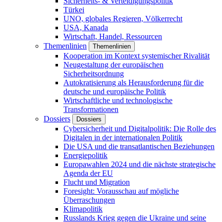
Sicherheits- & Verteidigungspolitik
Türkei
UNO, globales Regieren, Völkerrecht
USA, Kanada
Wirtschaft, Handel, Ressourcen
Themenlinien
Themenlinien
Kooperation im Kontext systemischer Rivalität
Neugestaltung der europäischen
Sicherheitsordnung
Autokratisierung als Herausforderung für die
deutsche und europäische Politik
Wirtschaftliche und technologische
Transformationen
Dossiers
Dossiers
Cybersicherheit und Digitalpolitik: Die Rolle des
Digitalen in der internationalen Politik
Die USA und die transatlantischen Beziehungen
Energiepolitik
Europawahlen 2024 und die nächste strategische
Agenda der EU
Flucht und Migration
Foresight: Vorausschau auf mögliche
Überraschungen
Klimapolitik
Russlands Krieg gegen die Ukraine und seine