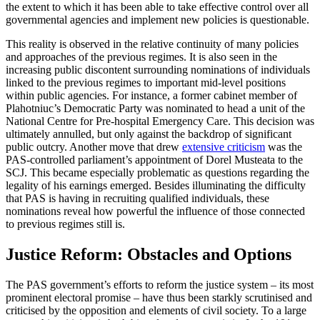
the extent to which it has been able to take effective control over all
governmental agencies and implement new policies is questionable.
This reality is observed in the relative continuity of many policies
and approaches of the previous regimes. It is also seen in the
increasing public discontent surrounding nominations of individuals
linked to the previous regimes to important mid-level positions
within public agencies. For in­stance, a former cabinet member of
Plahot­niuc’s Democratic Party was nominated to head a unit of the
National Centre for Pre-hospital Emergency Care. This decision was
ultimately annulled, but only against the backdrop of significant
public outcry. An­other move that drew
extensive criticism
was the
PAS-controlled parliament’s appoint­ment of Dorel Musteata to the
SCJ. This became especially problematic as ques­tions regarding the
legality of his earnings emerged. Besides illuminating the difficulty
that PAS is having in recruiting qualified individuals, these
nominations reveal how powerful the influence of those connected
to previous regimes still is.
Justice Reform: Obstacles and Options
The PAS government’s efforts to reform the justice system – its most
prominent elec­toral promise – have thus been starkly scrutinised and
criticised by the opposition and elements of civil society. To a large