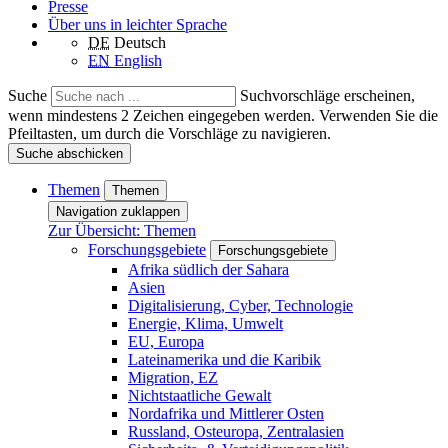
Presse
Über uns in leichter Sprache
DE
Deutsch
EN
English
Suche
Suchvorschläge erscheinen,
wenn mindestens 2 Zeichen eingegeben werden. Verwenden Sie die
Pfeiltasten, um durch die Vorschläge zu navigieren.
Suche abschicken
Themen
Themen
Navigation zuklappen
Zur Übersicht: Themen
Forschungsgebiete
Forschungsgebiete
Afrika südlich der Sahara
Asien
Digitalisierung, Cyber, Technologie
Energie, Klima, Umwelt
EU, Europa
Lateinamerika und die Karibik
Migration, EZ
Nichtstaatliche Gewalt
Nordafrika und Mittlerer Osten
Russland, Osteuropa, Zentralasien