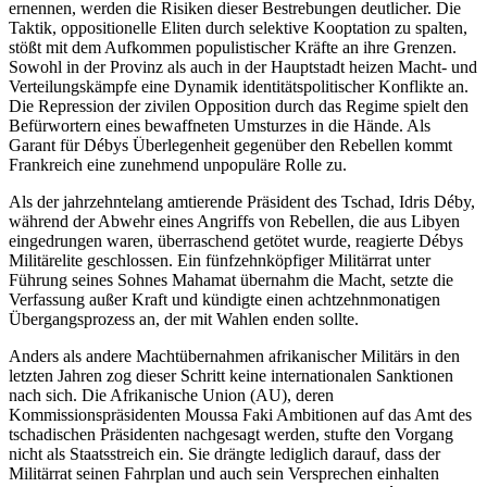
ernen­nen, werden die Risiken dieser Bestrebungen deutlicher. Die
Taktik, oppositionelle Eliten durch selektive Kooptation zu spalten,
stößt mit dem Aufkommen populistischer Kräfte an ihre Grenzen.
Sowohl in der Provinz als auch in der Hauptstadt heizen Macht- und
Verteilungskämpfe eine Dynamik identitätspolitischer Konflikte an.
Die Repression der zivilen Opposition durch das Regime spielt den
Befürwortern eines bewaffneten Umsturzes in die Hände. Als
Garant für Débys Überlegenheit gegenüber den Rebellen kommt
Frankreich eine zunehmend unpopuläre Rolle zu.
Als der jahrzehntelang amtierende Präsi­dent des Tschad, Idris Déby,
während der Abwehr eines Angriffs von Rebellen, die aus Libyen
eingedrungen waren, überraschend getötet wurde, reagierte Débys
Militärelite geschlossen. Ein fünfzehnköpfiger Militär­rat unter
Führung seines Sohnes Mahamat übernahm die Macht, setzte die
Verfassung außer Kraft und kündigte einen achtzehn­monatigen
Übergangsprozess an, der mit Wahlen enden sollte.
Anders als andere Machtübernahmen afri­kanischer Militärs in den
letzten Jahren zog dieser Schritt keine internationalen Sank­tionen
nach sich. Die Afrikanische Union (AU), deren
Kommissionspräsidenten Moussa Faki Ambitionen auf das Amt des
tschadischen Präsidenten nachgesagt wer­den, stufte den Vorgang
nicht als Staats­streich ein. Sie drängte lediglich darauf, dass der
Militärrat seinen Fahrplan und auch sein Versprechen einhalten