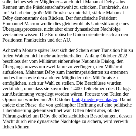
solle, keines seiner Mitglieder – auch nicht Mahamat Déby – ins
Rennen um die Präsidentschafts­wahl zu schicken. Frankreich, das
im Tschad eine große Militär­präsenz unterhält, stärkte Mahamat
Déby demonstrativ den Rücken. Der französische Präsident
Emmanuel Macron wollte dies gleichwohl als Unterstützung eines
Übergangsprozesses, nicht aber einer dynastischen Nachfolge
verstan­den wissen. Die Europäische Union orien­tierte sich an den
Positionen Frankreichs und der AU.
Achtzehn Monate später lässt sich der Schein einer Transition hin zu
freien Wah­len nicht mehr aufrechterhalten. Anfang Oktober 2022
beschloss der vom Militärrat einberufene Nationale Dialog, den
Über­gangsprozess um zwei Jahre zu verlängern, den Militärrat
aufzulösen, Mahamat Déby zum Interimspräsidenten zu ernennen
und es ihm sowie den anderen Mitgliedern des Militärrats zu
ermöglichen, sich zur Wahl zu stellen. Die Beschlüsse wurden
verkün­det, ohne dass sie zuvor den 1.400 Teil­nehmern des Dialogs
zur Abstimmung vor­gelegt worden wären. Proteste von Teilen der
Opposition wurden am 20. Oktober
blutig niedergeschlagen
. Damit
endete eine Phase, die von gedämpfter Hoffnung auf eine politische
Liberalisierung gekennzeich­net war. Offen bleibt aber, ob der
Führungs­zirkel um Déby die offensichtlichen Bestre­bungen, dessen
Macht durch eine dynastische Nachfolge zu sichern, wird verwirk­
lichen können.