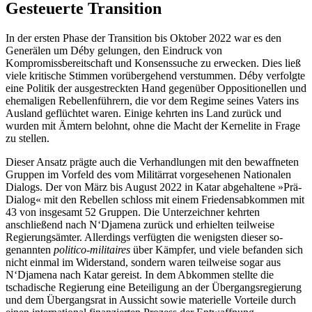
Gesteuerte Transition
In der ersten Phase der Transition bis Okto­ber 2022 war es den
Generälen um Déby gelungen, den Eindruck von
Kompromissbereitschaft und Konsenssuche zu erwecken. Dies ließ
viele kritische Stimmen vorübergehend verstummen. Déby verfolgte
eine Politik der ausgestreckten Hand gegenüber Oppositionellen und
ehemaligen Rebellen­führern, die vor dem Regime seines Vaters ins
Ausland geflüchtet waren. Einige kehr­ten ins Land zurück und
wurden mit Ämtern belohnt, ohne die Macht der Kern­elite in Frage
zu stellen.
Dieser Ansatz prägte auch die Verhandlungen mit den bewaffneten
Gruppen im Vorfeld des vom Militärrat vorgesehenen Nationalen
Dialogs. Der von März bis August 2022 in Katar abgehaltene »Prä-
Dialog« mit den Rebellen schloss mit einem Friedensabkommen mit
43 von insgesamt 52 Gruppen. Die Unterzeichner kehrten
anschließend nach N‘Djamena zurück und erhielten teilweise
Regierungsämter. Aller­dings verfügten die wenigsten dieser so­
genannten
politico-militaires
über Kämpfer, und viele befanden sich
nicht einmal im Widerstand, sondern waren teilweise sogar aus
N‘Djamena nach Katar gereist. In dem Abkommen stellte die
tschadische Regierung eine Beteiligung an der Übergangs­regierung
und dem Übergangsrat in Aus­sicht sowie materielle Vorteile durch