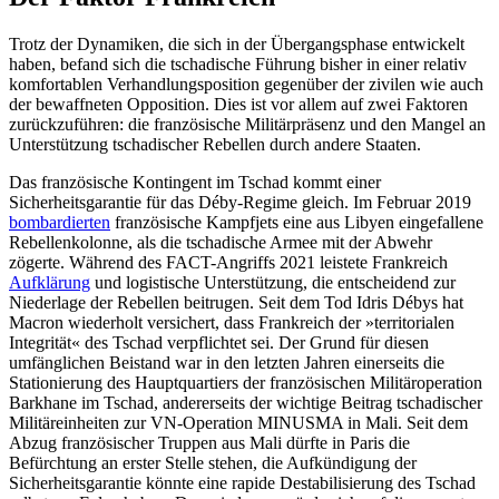
Trotz der Dynamiken, die sich in der Über­gangsphase entwickelt
haben, befand sich die tschadische Führung bisher in einer relativ
komfortablen Verhandlungsposition gegenüber der zivilen wie auch
der bewaff­neten Opposition. Dies ist vor allem auf zwei Faktoren
zurückzuführen: die franzö­sische Militärpräsenz und den Mangel an
Unterstützung tschadischer Rebellen durch andere Staaten.
Das französische Kontingent im Tschad kommt einer
Sicherheitsgarantie für das Déby-Regime gleich. Im Februar 2019
bom­bardierten
französische Kampfjets eine aus Libyen eingefallene
Rebellenkolonne, als die tschadische Armee mit der Abwehr
zögerte. Wäh­rend des FACT-Angriffs 2021 leistete Frank­reich
Aufklärung
und logis­tische Unterstützung, die entscheidend zur
Niederlage der Rebellen beitrugen. Seit dem Tod Idris Débys hat
Macron wiederholt ver­sichert, dass Frankreich der »territorialen
Integrität« des Tschad verpflichtet sei. Der Grund für diesen
umfänglichen Beistand war in den letzten Jahren einerseits die
Stationierung des Hauptquartiers der fran­zösischen Militäroperation
Barkhane im Tschad, andererseits der wichtige Beitrag tschadischer
Militäreinheiten zur VN-Opera­tion MINUSMA in Mali. Seit dem
Abzug französischer Truppen aus Mali dürfte in Paris die
Befürchtung an erster Stelle stehen, die Aufkündigung der
Sicherheitsgarantie könnte eine rapide Destabilisierung des Tschad