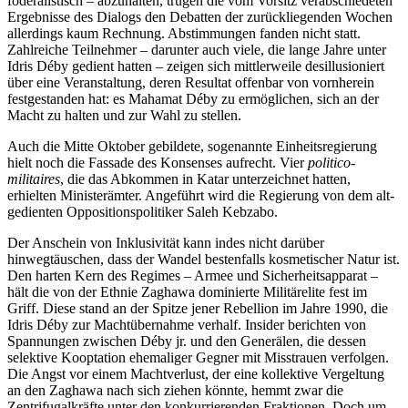
föderalistisch – abzuhalten, trugen die vom Vorsitz verabschiedeten
Ergebnisse des Dialogs den Debatten der zurückliegenden Wochen
allerdings kaum Rechnung. Ab­stim­mungen fanden nicht statt.
Zahlreiche Teil­nehmer – darunter auch viele, die lange Jahre unter
Idris Déby gedient hatten – zeigen sich mittlerweile desillusioniert
über eine Veranstaltung, deren Resultat offenbar von vornherein
festgestanden hat: es Mahamat Déby zu ermöglichen, sich an der
Macht zu halten und zur Wahl zu stellen.
Auch die Mitte Oktober gebildete, so­genannte Einheitsregierung
hielt noch die Fassade des Konsenses aufrecht. Vier
politico-
militaires
, die das Abkommen in Katar unter­zeichnet hatten,
erhielten Ministerämter. Angeführt wird die Regierung von dem alt­
gedienten Oppositionspolitiker Saleh Kebzabo.
Der Anschein von Inklusivität kann in­des nicht darüber
hinwegtäuschen, dass der Wandel bestenfalls kosmetischer Natur ist.
Den harten Kern des Regimes – Armee und Sicherheitsapparat –
hält die von der Ethnie Zaghawa dominierte Militärelite fest im
Griff. Diese stand an der Spitze jener Rebellion im Jahre 1990, die
Idris Déby zur Machtübernahme verhalf. Insider berichten von
Spannungen zwischen Déby jr. und den Generälen, die dessen
selektive Koop­tation ehemaliger Gegner mit Misstrauen verfolgen.
Die Angst vor einem Macht­verlust, der eine kollektive Vergeltung
an den Zaghawa nach sich ziehen könnte, hemmt zwar die
Zentrifugalkräfte unter den konkurrierenden Fraktionen. Doch um