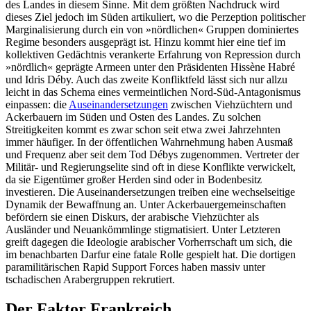
des Landes in diesem Sinne. Mit dem größten Nachdruck wird
dieses Ziel jedoch im Süden artikuliert, wo die Perzeption politischer
Marginalisierung durch ein von »nördlichen« Gruppen domi­niertes
Regime besonders ausgeprägt ist. Hinzu kommt hier eine tief im
kollektiven Gedächtnis verankerte Erfahrung von Re­pression durch
»nördlich« geprägte Armeen unter den Präsidenten Hissène Habré
und Idris Déby. Auch das zweite Konfliktfeld lässt sich nur allzu
leicht in das Schema eines vermeintlichen Nord-Süd-Antagonis­mus
einpassen: die
Auseinandersetzungen
zwischen Viehzüchtern und
Ackerbauern im Süden und Osten des Landes. Zu solchen
Streitigkeiten kommt es zwar schon seit etwa zwei Jahrzehnten
immer häufiger. In der öffent­lichen Wahr­nehmung haben Ausmaß
und Frequenz aber seit dem Tod Débys zugenommen. Vertreter der
Militär- und Regierungselite sind oft in diese Kon­flikte verwickelt,
da sie Eigentümer großer Herden sind oder in Bodenbesitz
investieren. Die Auseinandersetzungen treiben eine wechselseitige
Dynamik der Bewaffnung an. Unter Ackerbauergemeinschaften
beför­dern sie einen Diskurs, der arabische Vieh­züchter als
Ausländer und Neuankömm­linge stigmatisiert. Unter Letzteren
greift dagegen die Ideologie arabischer Vorherrschaft um sich, die
im benachbarten Darfur eine fatale Rolle gespielt hat. Die dortigen
paramilitärischen Rapid Support Forces haben massiv unter
tschadischen Arabergruppen rekrutiert.
Der Faktor Frankreich