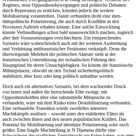
Regimes, neue Oppositionsbewegungen und politische Debatten
durch Repression zu ersticken, könnten jedoch die weitere
Mobilisierung vorantreiben. Damit verbunden droht eine iden­
titätspolitische Polarisierung, die auch durch Konflikte in den
Provinzen Auftrieb erhalten könnte. Eine solche Entwicklung
könnte Verhandlungen schon bald unausweichlich machen, zugleich
aber ihre Voraussetzungen ver­schlechtern. Ein entsprechendes
Szenario wäre wahrscheinlich auch mit der weiteren Ausbreitung
und Verhär­tung antifranzösischer Positionen verknüpft. Denn die
über­wiegende Mehrheit der politischen Akteure sieht in der
französischen Unterstützung der tschadischen Führung den
Hauptgrund für deren Unnachgiebigkeit. So könnte die französische
Militärpräsenz, obwohl sie den Tschad sicherheitspolitisch
stabilisiert, über kurz oder lang politisch unhaltbar werden.
Doch auch ein alternatives Szenario, bei dem wachsender Druck
von innen und außen die herrschende Elite zwingt, mit
Oppositionskräften über eine substantielle Mit­sprache zu
verhandeln, wäre mit dem Risiko einer Destabilisierung verbunden.
Eine verhandelte Transition würde zweifel­los intensive
Machtkämpfe auslösen – so­wohl unter den etablierten Eliten als
auch zwischen ihnen und den neuen populistischen Kräften. Das
Potential für Mobilisierung und identitäre Polarisierung wäre noch
größer. Eine fragile Machtteilung in N‘Djamena dürfte eine
Schwächung der staatlichen Zentralmacht zur Folge haben, was eine