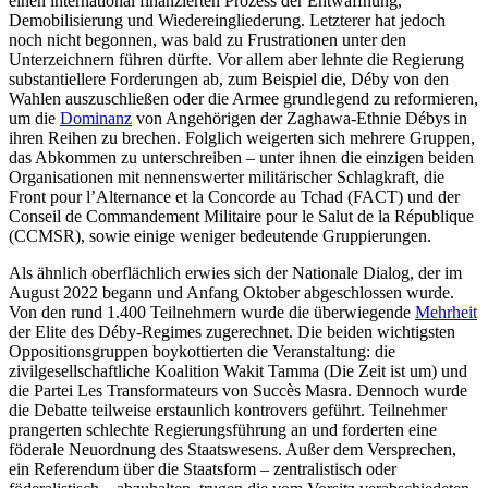
einen international finanzierten Prozess der Ent­waffnung,
Demobilisierung und Wieder­eingliederung. Letzterer hat jedoch
noch nicht begonnen, was bald zu Frustrationen unter den
Unterzeichnern führen dürfte. Vor allem aber lehnte die Regierung
sub­stantiellere Forderungen ab, zum Beispiel die, Déby von den
Wahlen auszuschließen oder die Armee grundlegend zu reformie­ren,
um die
Dominanz
von Angehörigen der Zaghawa-Ethnie Débys in
ihren Reihen zu brechen. Folglich weigerten sich meh­rere Gruppen,
das Abkommen zu unterschrei­ben – unter ihnen die einzigen beiden
Organisationen mit nennenswerter militärischer Schlagkraft, die
Front pour l’Alternance et la Concorde au Tchad (FACT) und der
Conseil de Commandement Mili­taire pour le Salut de la République
(CCMSR), sowie einige weniger bedeutende Gruppierungen.
Als ähnlich oberflächlich erwies sich der Nationale Dialog, der im
August 2022 be­gann und Anfang Oktober abgeschlossen wurde.
Von den rund 1.400 Teilnehmern wurde die überwiegende
Mehrheit
der Elite des Déby-Regimes zugerechnet. Die beiden wich­tigsten
Oppositionsgruppen boykottierten die Veranstaltung: die
zivilgesellschaftliche Koalition Wakit Tamma (Die Zeit ist um) und
die Partei Les Transformateurs von Succès Masra. Dennoch wurde
die Debatte teilweise erstaunlich kontrovers geführt. Teilnehmer
prangerten schlechte Regierungsführung an und forderten eine
föderale Neuordnung des Staatswesens. Außer dem Versprechen,
ein Referendum über die Staatsform – zentralistisch oder