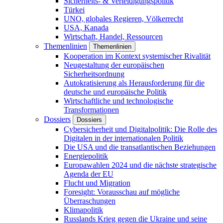
Sicherheits- & Verteidigungspolitik
Türkei
UNO, globales Regieren, Völkerrecht
USA, Kanada
Wirtschaft, Handel, Ressourcen
Themenlinien
Themenlinien
Kooperation im Kontext systemischer Rivalität
Neugestaltung der europäischen
Sicherheitsordnung
Autokratisierung als Herausforderung für die
deutsche und europäische Politik
Wirtschaftliche und technologische
Transformationen
Dossiers
Dossiers
Cybersicherheit und Digitalpolitik: Die Rolle des
Digitalen in der internationalen Politik
Die USA und die transatlantischen Beziehungen
Energiepolitik
Europawahlen 2024 und die nächste strategische
Agenda der EU
Flucht und Migration
Foresight: Vorausschau auf mögliche
Überraschungen
Klimapolitik
Russlands Krieg gegen die Ukraine und seine