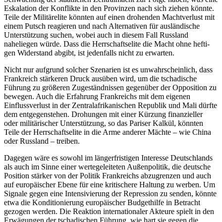
Eskalation der Konflikte in den Pro­vinzen nach sich ziehen könnte.
Teile der Militärelite könnten auf einen drohenden Machtverlust mit
einem Putsch reagie­ren und nach Alternativen für ausländische
Unterstützung suchen, wobei auch in die­sem Fall Russland
naheliegen würde. Dass die Herrschaftselite die Macht ohne hefti­
gen Widerstand abgibt, ist jedenfalls nicht zu erwarten.
Nicht nur aufgrund solcher Szenarien ist es unwahrscheinlich, dass
Frankreich stär­keren Druck ausüben wird, um die tscha­dische
Führung zu größeren Zugeständnissen gegenüber der Opposition zu
bewegen. Auch die Erfahrung Frankreichs mit dem eigenen
Einflussverlust in der Zentralafrikanischen Repu­blik und Mali dürfte
dem entgegenstehen. Drohungen mit einer Kür­zung finanzieller
oder militärischer Unter­stützung, so das Pariser Kalkül, könnten
Teile der Herrschaftselite in die Arme ande­rer Mächte – wie China
oder Russland – treiben.
Dagegen wäre es sowohl im längerfristigen Interesse Deutschlands
als auch im Sinne einer wertegeleiteten Außenpolitik, die deutsche
Position stärker von der Politik Frankreichs abzugrenzen und auch
auf europäischer Ebene für eine kritischere Haltung zu werben. Um
Signale gegen eine Intensivierung der Repression zu senden, könnte
etwa die Konditionierung euro­päischer Budgethilfe in Betracht
gezogen werden. Die Reaktion internationaler Ak­teure spielt in den
Erwägungen der tscha­dischen Führung, wie hart sie gegen die