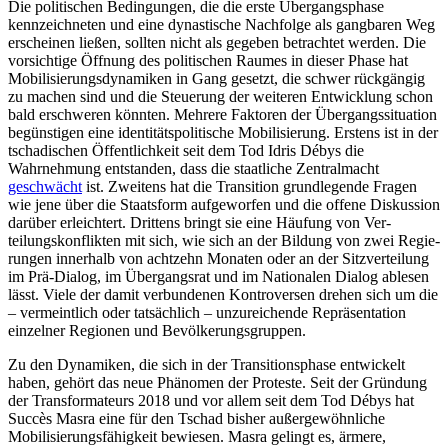
Die politischen Bedingungen, die die erste Übergangsphase
kennzeichneten und eine dynastische Nachfolge als gangbaren Weg
erscheinen ließen, sollten nicht als gegeben betrachtet werden. Die
vorsichtige Öffnung des politischen Raumes in dieser Phase hat
Mobilisierungsdynamiken in Gang gesetzt, die schwer rückgängig
zu machen sind und die Steuerung der weiteren Entwicklung schon
bald erschweren könnten. Mehrere Faktoren der Übergangssituation
begünstigen eine identitätspolitische Mobilisierung. Erstens ist in der
tschadischen Öffentlichkeit seit dem Tod Idris Débys die
Wahrnehmung entstanden, dass die staatliche Zentralmacht
geschwächt
ist. Zweitens hat die Transition grundlegende Fragen
wie jene über die Staatsform aufgeworfen und die offene Diskussion
darüber erleichtert. Drittens bringt sie eine Häufung von Ver­
teilungskonflikten mit sich, wie sich an der Bildung von zwei Regie­
rungen innerhalb von achtzehn Monaten oder an der Sitz­verteilung
im Prä-Dialog, im Übergangsrat und im Nationalen Dialog ablesen
lässt. Viele der damit verbundenen Kontroversen drehen sich um die
– vermeintlich oder tatsächlich – unzureichende Repräsenta­tion
einzelner Regionen und Bevölkerungsgruppen.
Zu den Dynamiken, die sich in der Tran­sitionsphase entwickelt
haben, gehört das neue Phänomen der Proteste. Seit der Grün­dung
der Transformateurs 2018 und vor allem seit dem Tod Débys hat
Succès Masra eine für den Tschad bisher außer­gewöhn­liche
Mobilisierungsfähigkeit bewiesen. Masra gelingt es, ärmere,