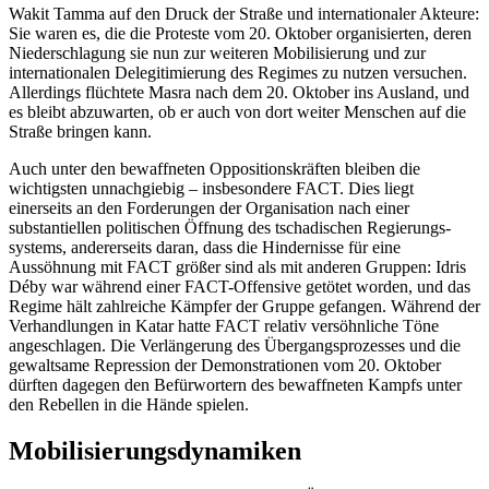
Wakit Tamma auf den Druck der Straße und inter­nationaler Akteure:
Sie waren es, die die Proteste vom 20. Oktober organisierten, deren
Niederschlagung sie nun zur weiteren Mobilisierung und zur
internationalen De­legitimierung des Regimes zu nutzen ver­suchen.
Allerdings flüchtete Masra nach dem 20. Oktober ins Ausland, und
es bleibt abzuwarten, ob er auch von dort weiter Menschen auf die
Straße bringen kann.
Auch unter den bewaffneten Opposi­tions­kräften bleiben die
wichtigsten un­nach­giebig – insbesondere FACT. Dies liegt
einerseits an den Forderungen der Organisation nach einer
substantiellen politischen Öffnung des tschadischen Regierungs­
systems, andererseits daran, dass die Hin­der­nisse für eine
Aussöhnung mit FACT größer sind als mit anderen Gruppen: Idris
Déby war während einer FACT-Offensive getötet worden, und das
Regime hält zahlreiche Kämpfer der Gruppe gefangen. Während der
Verhandlungen in Katar hatte FACT relativ versöhnliche Töne
angeschlagen. Die Verlängerung des Übergangsprozesses und die
gewaltsame Repression der Demonstrationen vom 20. Oktober
dürften dagegen den Befürwortern des bewaffneten Kampfs unter
den Rebellen in die Hände spielen.
Mobilisierungsdynamiken