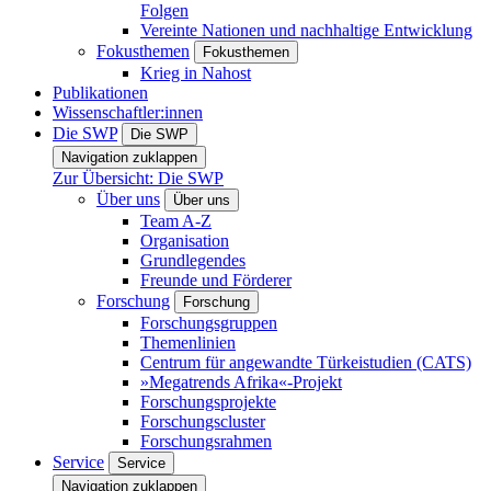
Folgen
Vereinte Nationen und nachhaltige Entwicklung
Fokusthemen
Fokusthemen
Krieg in Nahost
Publikationen
Wissenschaftler:innen
Die SWP
Die SWP
Navigation zuklappen
Zur Übersicht: Die SWP
Über uns
Über uns
Team A-Z
Organisation
Grundlegendes
Freunde und Förderer
Forschung
Forschung
Forschungsgruppen
Themenlinien
Centrum für angewandte Türkeistudien (CATS)
»Megatrends Afrika«-Projekt
Forschungsprojekte
Forschungscluster
Forschungsrahmen
Service
Service
Navigation zuklappen