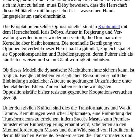
sich im Amt zu halten, muss Déby bewei­sen, dass die Herrschaft
dieser Militärelite mit ihm gesichert ist – was seinen Hand­
lungsspielraum stark ein­schränkt.
Die Kooptation einzelner Oppositioneller steht in
Kontinuität
mit
dem Herrschaftsstil Idris Débys. Ämter in Regierung und Ver­
waltung werden immer wieder neu verteilt, die Dominanz der
Kernelite aber bleibt konstant. Die nominelle Beteiligung von
Opponenten verleiht dieser Herrschaft Legi­timität; zugleich spaltet
sie Opposi­tions­parteien und Rebellengruppen, deren Füh­rer sich als
käuflich erweisen und so an Glaubwürdigkeit einbüßen.
Ob dieses Modell die dynastische Machtübernahme sichern kann, ist
fraglich. Bei gleichbleibenden staatlichen Ressourcen schafft die
Einbindung zusätzlicher Akteure notgedrungen Unzufriedene unter
den eta­blierten Eliten. Zudem haben sich die wich­tigsten
Oppositionskräfte bisher resistent gegenüber Kooptationsversuchen
gezeigt.
Unter den zivilen Kräften sind dies die Transformateurs und Wakit
Tamma. Be­mühungen westlicher Diplomaten, eine Ein­bindung der
Transformateurs zu er­reichen, indem Succès Masras zum Premier­
minister einer Einheitsregierung ernannt wird, scheiterten an den
Maximalforderungen Masras und dem Widerstand von Hard­linern in
der militärischen Kernelite. Seit­dem setzen die Transformateurs und