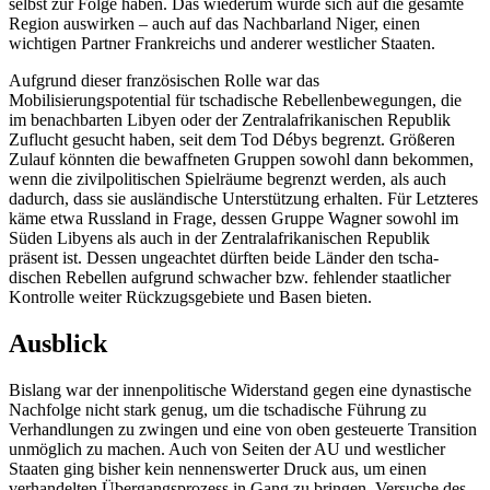
selbst zur Folge haben. Das wiede­rum würde sich auf die gesamte
Region auswirken – auch auf das Nachbarland Niger, einen
wichtigen Partner Frankreichs und anderer westlicher Staaten.
Aufgrund dieser französischen Rolle war das
Mobilisierungspotential für tschadische Rebellenbewegungen, die
im benachbarten Libyen oder der Zentralafrikanischen Repu­blik
Zuflucht gesucht haben, seit dem Tod Débys begrenzt. Größeren
Zulauf könnten die bewaffneten Gruppen sowohl dann be­kommen,
wenn die zivilpolitischen Spiel­räume begrenzt werden, als auch
dadurch, dass sie ausländische Unterstützung erhal­ten. Für Letzteres
käme etwa Russland in Frage, dessen Gruppe Wagner sowohl im
Süden Libyens als auch in der Zentral­afrika­nischen Republik
präsent ist. Dessen un­geachtet dürften beide Länder den tscha­
dischen Rebellen aufgrund schwacher bzw. fehlender staatlicher
Kontrolle weiter Rück­zugsgebiete und Basen bieten.
Ausblick
Bislang war der innenpolitische Widerstand gegen eine dynastische
Nachfolge nicht stark genug, um die tschadische Führung zu
Verhandlungen zu zwingen und eine von oben gesteuerte Transition
unmöglich zu machen. Auch von Seiten der AU und westlicher
Staaten ging bisher kein nen­nenswerter Druck aus, um einen
verhandel­ten Übergangsprozess in Gang zu bringen. Ver­suche des