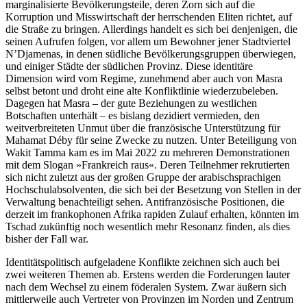
marginalisierte Bevölkerungsteile, deren Zorn sich auf die
Korruption und Misswirtschaft der herr­schenden Eliten richtet, auf
die Straße zu bringen. Allerdings handelt es sich bei denjenigen, die
seinen Aufrufen folgen, vor allem um Bewohner jener Stadtviertel
N’Djamenas, in denen südliche Bevölkerungsgruppen überwiegen,
und einiger Städte der südlichen Provinz. Diese iden­titäre
Dimension wird vom Regime, zuneh­mend aber auch von Masra
selbst betont und droht eine alte Konfliktlinie wieder­zubeleben.
Dagegen hat Masra – der gute Beziehungen zu westlichen
Botschaften unterhält – es bislang dezidiert vermieden, den
weitverbreiteten Unmut über die fran­zösische Unterstützung für
Mahamat Déby für seine Zwecke zu nutzen. Unter Betei­ligung von
Wakit Tamma kam es im Mai 2022 zu mehreren Demonstrationen
mit dem Slogan »Frankreich raus«. Deren Teil­nehmer rekrutierten
sich nicht zuletzt aus der großen Gruppe der arabischsprachigen
Hochschulabsolventen, die sich bei der Besetzung von Stellen in der
Verwaltung benachteiligt sehen. Antifranzösische Posi­tionen, die
derzeit im frankophonen Afrika rapiden Zulauf erhalten, könnten im
Tschad zukünftig noch wesentlich mehr Resonanz finden, als dies
bisher der Fall war.
Identitätspolitisch aufgeladene Konflikte zeichnen sich auch bei
zwei weiteren The­men ab. Erstens werden die Forderungen lauter
nach dem Wechsel zu einem födera­len System. Zwar äußern sich
mittlerweile auch Vertreter von Provinzen im Norden und Zentrum