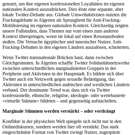
genutzt, um ihre eigenen konfessionellen Loyalitäten im eigenen
nationalen Kontext auszudrücken. Dies löste eine separate, aber
lokale Twitter-Debatte aus. Globale Umweltaktivisten nutzten die
Frackingdebatte in Algerien als Sprungbrett für Anti-Fracking-
Mobilisierung im eigenen nationalen Kontext. Gleichzeitig zeigten
unsere Fallstudien, dass Themen nur vom einen zum anderen
Kontext überspringen, wenn sie lokal auf einen Resonanzboden
stoßen. Die Versuche ägyptischer und tunesischer Nutzer, Anti-
Fracking-Debatten in den eigenen Ländern auszulösen, scheiterten.
Wenn Twitter transnationale Brücken baut, dann zwischen
Gleichgesinnten. In Algerien schaffte Twitter Solidaritätsnetzwerke
zwischen unterschiedlichen marginalisierten Gruppen in der
Peripherie und Aktivisten in der Hauptstadt. Es bildete sich über
Twitter auch ein Netzwerk gegen sexuelle Belästigung, das
Aktivisten in unterschiedlichen arabischen und westlichen Ländern
verband. Der dominante Trend war, dass sich via Twitter
konfessionelle, ethnische, religiöse, ideologie- oder wertebasierte
»virtuelle Stämme« bildeten – und gegenseitig aufstachelten.
Marginale Stimmen werden verstärkt – oder verdrängt
Konflikte in der physischen Welt spiegeln sich nicht nur in den
Onlinediskursen, sondern werden hier oft verstärkt. Das stark
eingeschränkte Format von Twitter zwingt Nutzer, zugespitzte