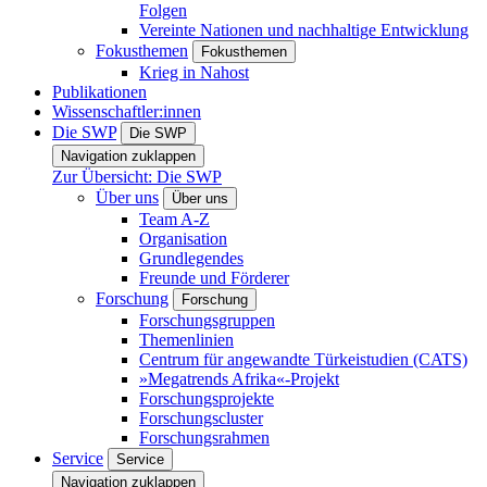
Folgen
Vereinte Nationen und nachhaltige Entwicklung
Fokusthemen
Fokusthemen
Krieg in Nahost
Publikationen
Wissenschaftler:innen
Die SWP
Die SWP
Navigation zuklappen
Zur Übersicht: Die SWP
Über uns
Über uns
Team A-Z
Organisation
Grundlegendes
Freunde und Förderer
Forschung
Forschung
Forschungsgruppen
Themenlinien
Centrum für angewandte Türkeistudien (CATS)
»Megatrends Afrika«-Projekt
Forschungsprojekte
Forschungscluster
Forschungsrahmen
Service
Service
Navigation zuklappen