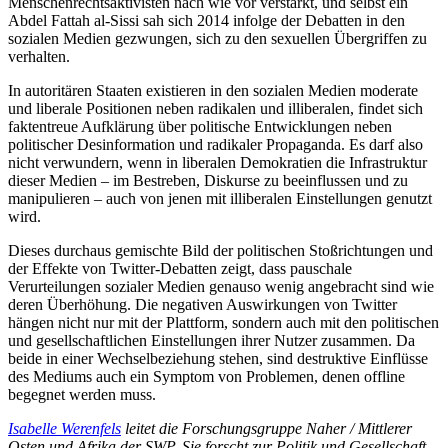
Menschenrechtsaktivisten nach wie vor verstärkt, und selbst ein
Abdel Fattah al-Sissi sah sich 2014 infolge der Debatten in den
sozialen Medien gezwungen, sich zu den sexuellen Übergriffen zu
verhalten.
In autoritären Staaten existieren in den sozialen Medien moderate
und liberale Positionen neben radikalen und illiberalen, findet sich
faktentreue Aufklärung über politische Entwicklungen neben
politischer Desinformation und radikaler Propaganda. Es darf also
nicht verwundern, wenn in liberalen Demokratien die Infrastruktur
dieser Medien – im Bestreben, Diskurse zu beeinflussen und zu
manipulieren – auch von jenen mit illiberalen Einstellungen genutzt
wird.
Dieses durchaus gemischte Bild der politischen Stoßrichtungen und
der Effekte von Twitter-Debatten zeigt, dass pauschale
Verurteilungen sozialer Medien genauso wenig angebracht sind wie
deren Überhöhung. Die negativen Auswirkungen von Twitter
hängen nicht nur mit der Plattform, sondern auch mit den politischen
und gesellschaftlichen Einstellungen ihrer Nutzer zusammen. Da
beide in einer Wechselbeziehung stehen, sind destruktive Einflüsse
des Mediums auch ein Symptom von Problemen, denen offline
begegnet werden muss.
Isabelle Werenfels
leitet die Forschungsgruppe Naher / Mittlerer
Osten und Afrika der SWP. Sie forscht zur Politik und Gesellschaft