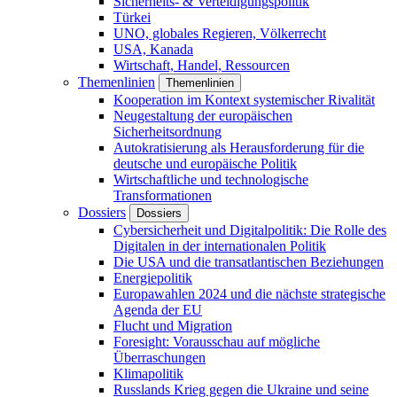
Sicherheits- & Verteidigungspolitik
Türkei
UNO, globales Regieren, Völkerrecht
USA, Kanada
Wirtschaft, Handel, Ressourcen
Themenlinien
Themenlinien
Kooperation im Kontext systemischer Rivalität
Neugestaltung der europäischen
Sicherheitsordnung
Autokratisierung als Herausforderung für die
deutsche und europäische Politik
Wirtschaftliche und technologische
Transformationen
Dossiers
Dossiers
Cybersicherheit und Digitalpolitik: Die Rolle des
Digitalen in der internationalen Politik
Die USA und die transatlantischen Beziehungen
Energiepolitik
Europawahlen 2024 und die nächste strategische
Agenda der EU
Flucht und Migration
Foresight: Vorausschau auf mögliche
Überraschungen
Klimapolitik
Russlands Krieg gegen die Ukraine und seine