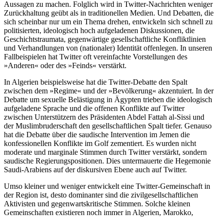
Aussagen zu machen. Folglich wird in Twitter-Nachrichten weniger
Zurückhaltung geübt als in traditionellen Medien. Und Debatten, die
sich scheinbar nur um ein Thema drehen, entwickeln sich schnell zu
politisierten, ideologisch hoch aufgeladenen Diskussionen, die
Geschichtstraumata, gegenwärtige gesellschaftliche Konfliktlinien
und Verhandlungen von (nationaler) Identität offenlegen. In unseren
Fallbeispielen hat Twitter oft vereinfachte Vorstellungen des
»Anderen« oder des »Feinds« verstärkt.
In Algerien beispielsweise hat die Twitter-Debatte den Spalt
zwischen dem »Regime« und der »Bevölkerung« akzentuiert. In der
Debatte um sexuelle Belästigung in Ägypten trieben die ideologisch
aufgeladene Sprache und die offenen Konflikte auf Twitter
zwischen Unterstützern des Präsidenten Abdel Fattah al-Sissi und
der Muslimbruderschaft den gesellschaftlichen Spalt tiefer. Genauso
hat die Debatte über die saudische Intervention im Jemen die
konfessionellen Konflikte im Golf zementiert. Es wurden nicht
moderate und marginale Stimmen durch Twitter verstärkt, sondern
saudische Regierungspositionen. Dies untermauerte die Hegemonie
Saudi-Arabiens auf der diskursiven Ebene auch auf Twitter.
Umso kleiner und weniger entwickelt eine Twitter-Gemeinschaft in
der Region ist, desto dominanter sind die zivilgesellschaftlichen
Aktivisten und gegenwartskritische Stimmen. Solche kleinen
Gemeinschaften existieren noch immer in Algerien, Marokko,