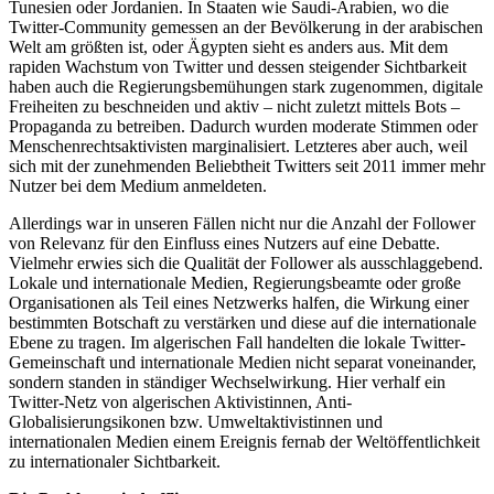
Tunesien oder Jordanien. In Staaten wie Saudi-Arabien, wo die
Twitter-Community gemessen an der Bevölkerung in der arabischen
Welt am größten ist, oder Ägypten sieht es anders aus. Mit dem
rapiden Wachstum von Twitter und dessen steigender Sichtbarkeit
haben auch die Regierungsbemühungen stark zugenommen, digitale
Freiheiten zu beschneiden und aktiv – nicht zuletzt mittels Bots –
Propaganda zu betreiben. Dadurch wurden moderate Stimmen oder
Menschenrechtsaktivisten marginalisiert. Letzteres aber auch, weil
sich mit der zunehmenden Beliebtheit Twitters seit 2011 immer mehr
Nutzer bei dem Medium anmeldeten.
Allerdings war in unseren Fällen nicht nur die Anzahl der Follower
von Relevanz für den Einfluss eines Nutzers auf eine Debatte.
Vielmehr erwies sich die Qualität der Follower als ausschlaggebend.
Lokale und internationale Medien, Regierungsbeamte oder große
Organisationen als Teil eines Netzwerks halfen, die Wirkung einer
bestimmten Botschaft zu verstärken und diese auf die internationale
Ebene zu tragen. Im algerischen Fall handelten die lokale Twitter-
Gemeinschaft und internationale Medien nicht separat voneinander,
sondern standen in ständiger Wechselwirkung. Hier verhalf ein
Twitter-Netz von algerischen Aktivistinnen, Anti-
Globalisierungsikonen bzw. Umweltaktivistinnen und
internationalen Medien einem Ereignis fernab der Weltöffentlichkeit
zu internationaler Sichtbarkeit.