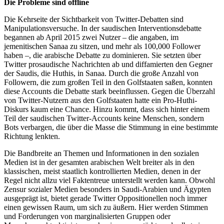
Die Probleme sind offline
Die Kehrseite der Sichtbarkeit von Twitter-Debatten sind
Manipulationsversuche. In der saudischen Interventionsdebatte
begannen ab April 2015 zwei Nutzer – die angaben, im
jemenitischen Sanaa zu sitzen, und mehr als 100,000 Follower
haben –, die arabische Debatte zu dominieren. Sie setzten über
Twitter prosaudische Nachrichten ab und diffamierten den Gegner
der Saudis, die Huthis, in Sanaa. Durch die große Anzahl von
Followern, die zum großen Teil in den Golfstaaten saßen, konnten
diese Accounts die Debatte stark beeinflussen. Gegen die Überzahl
von Twitter-Nutzern aus den Golfstaaten hatte ein Pro-Huthi-
Diskurs kaum eine Chance. Hinzu kommt, dass sich hinter einem
Teil der saudischen Twitter-Accounts keine Menschen, sondern
Bots verbargen, die über die Masse die Stimmung in eine bestimmte
Richtung lenkten.
Die Bandbreite an Themen und Informationen in den sozialen
Medien ist in der gesamten arabischen Welt breiter als in den
klassischen, meist staatlich kontrollierten Medien, denen in der
Regel nicht allzu viel Faktentreue unterstellt werden kann. Obwohl
Zensur sozialer Medien besonders in Saudi-Arabien und Ägypten
ausgeprägt ist, bietet gerade Twitter Oppositionellen noch immer
einen gewissen Raum, um sich zu äußern. Hier werden Stimmen
und Forderungen von marginalisierten Gruppen oder