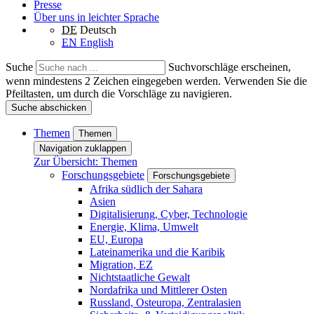
Presse
Über uns in leichter Sprache
DE
Deutsch
EN
English
Suche
Suchvorschläge erscheinen,
wenn mindestens 2 Zeichen eingegeben werden. Verwenden Sie die
Pfeiltasten, um durch die Vorschläge zu navigieren.
Suche abschicken
Themen
Themen
Navigation zuklappen
Zur Übersicht: Themen
Forschungsgebiete
Forschungsgebiete
Afrika südlich der Sahara
Asien
Digitalisierung, Cyber, Technologie
Energie, Klima, Umwelt
EU, Europa
Lateinamerika und die Karibik
Migration, EZ
Nichtstaatliche Gewalt
Nordafrika und Mittlerer Osten
Russland, Osteuropa, Zentralasien