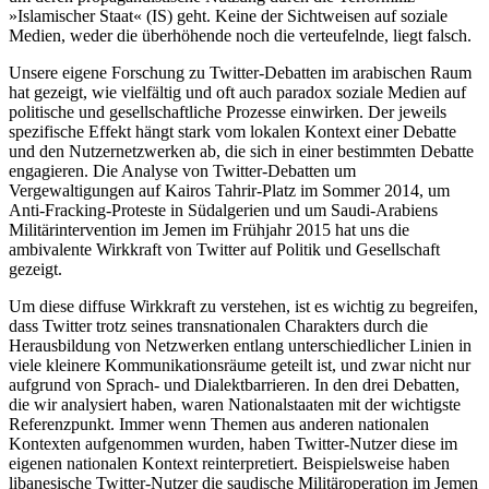
»Islamischer Staat« (IS) geht. Keine der Sichtweisen auf soziale
Medien, weder die überhöhende noch die verteufelnde, liegt falsch.
Unsere eigene Forschung zu Twitter-Debatten im arabischen Raum
hat gezeigt, wie vielfältig und oft auch paradox soziale Medien auf
politische und gesellschaftliche Prozesse einwirken. Der jeweils
spezifische Effekt hängt stark vom lokalen Kontext einer Debatte
und den Nutzernetzwerken ab, die sich in einer bestimmten Debatte
engagieren. Die Analyse von Twitter-Debatten um
Vergewaltigungen auf Kairos Tahrir-Platz im Sommer 2014, um
Anti-Fracking-Proteste in Südalgerien und um Saudi-Arabiens
Militärintervention im Jemen im Frühjahr 2015 hat uns die
ambivalente Wirkkraft von Twitter auf Politik und Gesellschaft
gezeigt.
Um diese diffuse Wirkkraft zu verstehen, ist es wichtig zu begreifen,
dass Twitter trotz seines transnationalen Charakters durch die
Herausbildung von Netzwerken entlang unterschiedlicher Linien in
viele kleinere Kommunikationsräume geteilt ist, und zwar nicht nur
aufgrund von Sprach- und Dialektbarrieren. In den drei Debatten,
die wir analysiert haben, waren Nationalstaaten mit der wichtigste
Referenzpunkt. Immer wenn Themen aus anderen nationalen
Kontexten aufgenommen wurden, haben Twitter-Nutzer diese im
eigenen nationalen Kontext reinterpretiert. Beispielsweise haben
libanesische Twitter-Nutzer die saudische Militäroperation im Jemen