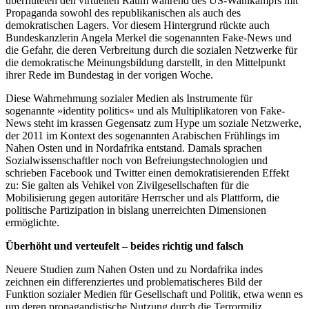
überfluteten den virtuellen Raum während des US-Wahlkampfs mit
Propaganda sowohl des republikanischen als auch des
demokratischen Lagers. Vor diesem Hintergrund rückte auch
Bundeskanzlerin Angela Merkel die sogenannten Fake-News und
die Gefahr, die deren Verbreitung durch die sozialen Netzwerke für
die demokratische Meinungsbildung darstellt, in den Mittelpunkt
ihrer Rede im Bundestag in der vorigen Woche.
Diese Wahrnehmung sozialer Medien als Instrumente für
sogenannte »identity politics« und als Multiplikatoren von Fake-
News steht im krassen Gegensatz zum Hype um soziale Netzwerke,
der 2011 im Kontext des sogenannten Arabischen Frühlings im
Nahen Osten und in Nordafrika entstand. Damals sprachen
Sozialwissenschaftler noch von Befreiungstechnologien und
schrieben Facebook und Twitter einen demokratisierenden Effekt
zu: Sie galten als Vehikel von Zivilgesellschaften für die
Mobilisierung gegen autoritäre Herrscher und als Plattform, die
politische Partizipation in bislang unerreichten Dimensionen
ermöglichte.
Überhöht und verteufelt – beides richtig und falsch
Neuere Studien zum Nahen Osten und zu Nordafrika indes
zeichnen ein differenziertes und problematischeres Bild der
Funktion sozialer Medien für Gesellschaft und Politik, etwa wenn es
um deren propagandistische Nutzung durch die Terrormiliz