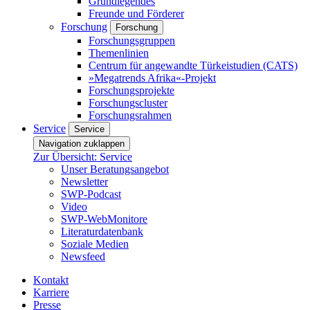
Grundlegendes
Freunde und Förderer
Forschung
Forschung
Forschungsgruppen
Themenlinien
Centrum für angewandte Türkeistudien (CATS)
»Megatrends Afrika«-Projekt
Forschungsprojekte
Forschungscluster
Forschungsrahmen
Service
Service
Navigation zuklappen
Zur Übersicht: Service
Unser Beratungsangebot
Newsletter
SWP-Podcast
Video
SWP-WebMonitore
Literaturdatenbank
Soziale Medien
Newsfeed
Kontakt
Karriere
Presse