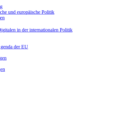
ng
sche und europäische Politik
nen
gitalen in der internationalen Politik
 Agenda der EU
ngen
gen