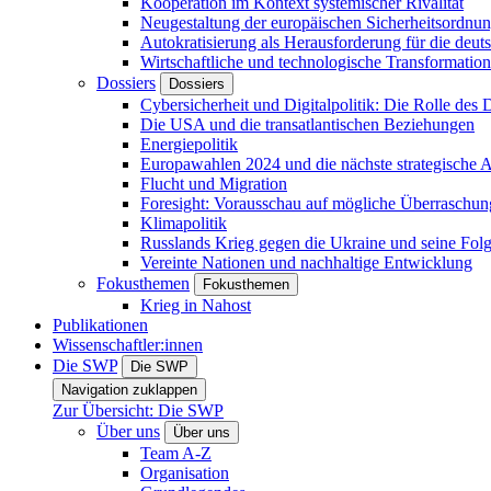
Kooperation im Kontext systemischer Rivalität
Neugestaltung der europäischen Sicherheitsordnu
Autokratisierung als Herausforderung für die deut
Wirtschaftliche und technologische Transformatio
Dossiers
Dossiers
Cybersicherheit und Digitalpolitik: Die Rolle des Di
Die USA und die transatlantischen Beziehungen
Energiepolitik
Europawahlen 2024 und die nächste strategische
Flucht und Migration
Foresight: Vorausschau auf mögliche Überraschu
Klimapolitik
Russlands Krieg gegen die Ukraine und seine Fol
Vereinte Nationen und nachhaltige Entwicklung
Fokusthemen
Fokusthemen
Krieg in Nahost
Publikationen
Wissenschaftler:innen
Die SWP
Die SWP
Navigation zuklappen
Zur Übersicht: Die SWP
Über uns
Über uns
Team A-Z
Organisation