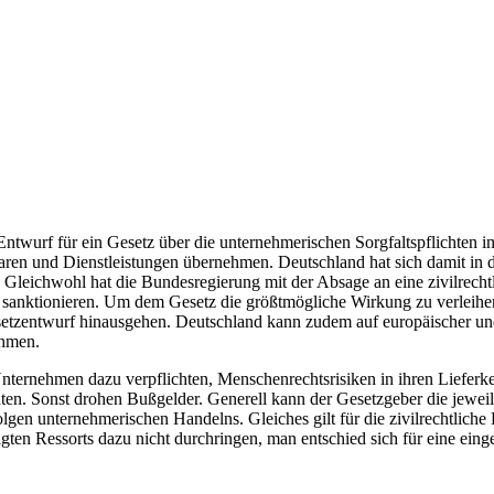
ntwurf für ein Gesetz über die unternehmerischen Sorgfaltspflichten in L
ren und Dienstleistungen übernehmen. Deutschland hat sich damit in 
. Gleich­wohl hat die Bundesregierung mit der Absage an eine zivilrecht
u sanktionieren. Um dem Gesetz die größtmögliche Wirkung zu verleihen
etzentwurf hinausgehen. Deutschland kann zudem auf europäischer und
ehmen.
Unternehmen dazu verpflichten, Menschenrechtsrisiken in ihren Lieferke
. Sonst drohen Bußgelder. Generell kann der Gesetzgeber die jewei­li­g
en unternehmerischen Han­delns. Gleiches gilt für die zivilrecht­liche
igten Ressorts dazu nicht durchringen, man entschied sich für eine eing