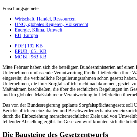
Forschungsgebiete
Wirtschaft, Handel, Ressourcen
UNO, globales Regieren, Völkerrecht
Energie, Klima, Umwelt
EU, Europa
PDF | 192 KB
EPUB | 651 KB
MOBI | 963 KB
Mitte Februar haben sich die beteiligten Bundesministerien auf einen E
Unternehmen umfassende Verantwortung für die Lieferketten ihrer Wa
ein­gereiht, die verbindliche Regulierungsrahmen schon gesetzt haben
Unternehmen, die ihrer Sorgfaltspflicht nicht nachkommen, gezielt z
Maßnahmen beschließen, die über die rechtlichen Regelungen im Ges
und im globalen Maßstab mehr Ver­antwortung in Lieferketten übern
Das von der Bundesregierung geplante Sorg­faltspflichtengesetz soll 
Berichtspflichten einzuhalten und Beschwerdemechanismen einzurichten
durch die Ein­beziehung menschenrechtlicher Ziele und von Umweltfolg
fehlender Abstellung ergibt. Im Gesetzentwurf konn­ten sich die beteil
Die Bausteine des Gesetzentwurfs