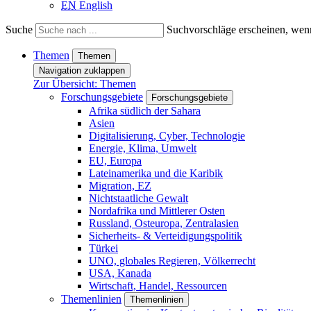
EN
English
Suche
Suchvorschläge erscheinen, wenn
Themen
Themen
Navigation zuklappen
Zur Übersicht: Themen
Forschungsgebiete
Forschungsgebiete
Afrika südlich der Sahara
Asien
Digitalisierung, Cyber, Technologie
Energie, Klima, Umwelt
EU, Europa
Lateinamerika und die Karibik
Migration, EZ
Nichtstaatliche Gewalt
Nordafrika und Mittlerer Osten
Russland, Osteuropa, Zentralasien
Sicherheits- & Verteidigungspolitik
Türkei
UNO, globales Regieren, Völkerrecht
USA, Kanada
Wirtschaft, Handel, Ressourcen
Themenlinien
Themenlinien