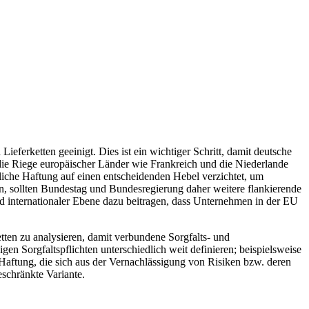
ieferketten geeinigt. Dies ist ein wichtiger Schritt, damit deutsche
die Riege europäischer Länder wie Frankreich und die Niederlande
liche Haftung auf einen ent­scheidenden Hebel verzichtet, um
, sollten Bundestag und Bundesregierung da­her weitere flankierende
 internationaler Ebene dazu beitragen, dass Unternehmen in der EU
tten zu analysieren, damit verbundene Sorgfalts- und
en Sorgfaltspflichten unterschiedlich weit definieren; beispielsweise
 Haftung, die sich aus der Vernachlässigung von Risi­ken bzw. deren
eschränkte Variante.