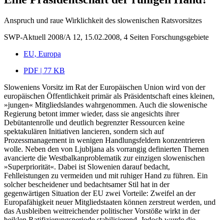
Anspruch und raue Wirklichkeit des slowenischen Ratsvorsitzes
SWP-Aktuell 2008/A 12, 15.02.2008, 4 Seiten
Forschungsgebiete
EU, Europa
PDF | 77 KB
Sloweniens Vorsitz im Rat der Europäischen Union wird von der
europäischen Öffentlichkeit primär als Präsidentschaft eines kleinen,
»jungen« Mitgliedslandes wahrgenommen. Auch die slowenische
Regierung betont immer wieder, dass sie angesichts ihrer
Debütantenrolle und deutlich begrenzter Ressourcen keine
spektakulären Initiativen lancieren, sondern sich auf
Prozessmanagement in wenigen Handlungsfeldern konzentrieren
wolle. Neben den von Ljubljana als vorrangig definierten Themen
avancierte die Westbalkanproblematik zur einzigen slowenischen
»Superpriorität«. Dabei ist Slowenien darauf bedacht,
Fehlleistungen zu vermeiden und mit ruhiger Hand zu führen. Ein
solcher bescheidener und bedachtsamer Stil hat in der
gegenwärtigen Situation der EU zwei Vorteile: Zweifel an der
Europafähigkeit neuer Mitgliedstaaten können zerstreut werden, und
das Ausbleiben weitreichender politischer Vorstöße wirkt in der
heiklen Ratifizierungsperiode stabilisierend. Jedoch wurde die