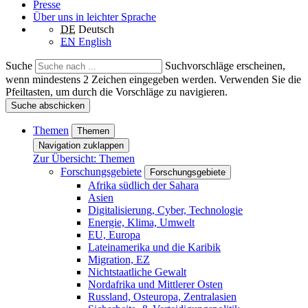
Presse
Über uns in leichter Sprache
DE
Deutsch
EN
English
Suche
Suchvorschläge erscheinen,
wenn mindestens 2 Zeichen eingegeben werden. Verwenden Sie die
Pfeiltasten, um durch die Vorschläge zu navigieren.
Suche abschicken
Themen
Themen
Navigation zuklappen
Zur Übersicht: Themen
Forschungsgebiete
Forschungsgebiete
Afrika südlich der Sahara
Asien
Digitalisierung, Cyber, Technologie
Energie, Klima, Umwelt
EU, Europa
Lateinamerika und die Karibik
Migration, EZ
Nichtstaatliche Gewalt
Nordafrika und Mittlerer Osten
Russland, Osteuropa, Zentralasien