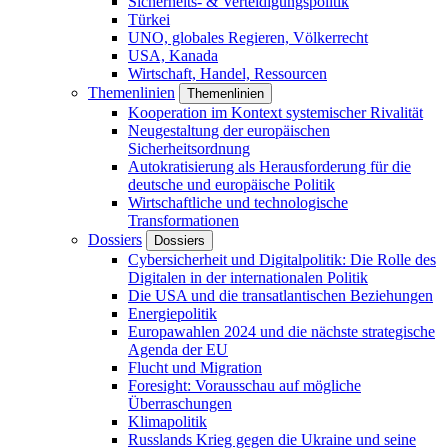
Sicherheits- & Verteidigungspolitik
Türkei
UNO, globales Regieren, Völkerrecht
USA, Kanada
Wirtschaft, Handel, Ressourcen
Themenlinien
Themenlinien
Kooperation im Kontext systemischer Rivalität
Neugestaltung der europäischen
Sicherheitsordnung
Autokratisierung als Herausforderung für die
deutsche und europäische Politik
Wirtschaftliche und technologische
Transformationen
Dossiers
Dossiers
Cybersicherheit und Digitalpolitik: Die Rolle des
Digitalen in der internationalen Politik
Die USA und die transatlantischen Beziehungen
Energiepolitik
Europawahlen 2024 und die nächste strategische
Agenda der EU
Flucht und Migration
Foresight: Vorausschau auf mögliche
Überraschungen
Klimapolitik
Russlands Krieg gegen die Ukraine und seine