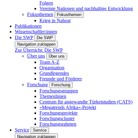
Folgen
Vereinte Nationen und nachhaltige Entwicklung
Fokusthemen
Fokusthemen
Krieg in Nahost
Publikationen
Wissenschaftler:innen
Die SWP
Die SWP
Navigation zuklappen
Zur Übersicht: Die SWP
Über uns
Über uns
Team A-Z
Organisation
Grundlegendes
Freunde und Förderer
Forschung
Forschung
Forschungsgruppen
Themenlinien
Centrum für angewandte Türkeistudien (CATS)
»Megatrends Afrika«-Projekt
Forschungsprojekte
Forschungscluster
Forschungsrahmen
Service
Service
Navigation zuklappen