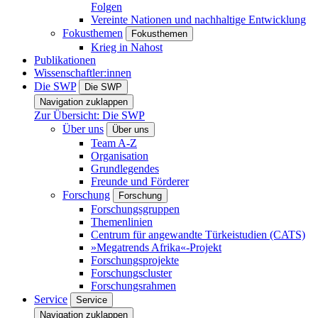
Folgen
Vereinte Nationen und nachhaltige Entwicklung
Fokusthemen
Fokusthemen
Krieg in Nahost
Publikationen
Wissenschaftler:innen
Die SWP
Die SWP
Navigation zuklappen
Zur Übersicht: Die SWP
Über uns
Über uns
Team A-Z
Organisation
Grundlegendes
Freunde und Förderer
Forschung
Forschung
Forschungsgruppen
Themenlinien
Centrum für angewandte Türkeistudien (CATS)
»Megatrends Afrika«-Projekt
Forschungsprojekte
Forschungscluster
Forschungsrahmen
Service
Service
Navigation zuklappen