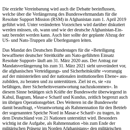
Die erzielte Verein­barung wird auch die Debatte beeinflussen,
welche über die Verlängerung des Bundeswehrmandats für die
Resolute Support Mission (RSM) in Afghanistan zum 1. April 2019
geführt wird. Unter veränderten Vorzeichen wird darüber disku­tiert
werden müssen, ob, wann und wie der deutsche Afghanistan-Ein­
satz beendet wer­den kann. Auch hier sollte der geplante Abzug der
US- und Nato-Truppen alle Über­legungen leiten.
Das Mandat des Deutschen Bundestages für die »Beteiligung
bewaffneter deutscher Streitkräfte am Nato-geführ­ten Einsatz
Resolute Support« läuft am 31. März 2020 aus. Der Antrag zur
Mandats­verlängerung bis zum 31. März 2021 sieht unverändert vor,
die af­ghani­schen
Verteidigungs- und Sicher­heits­kräfte
»vorrangig
auf der ministe­riellen und der nationalen institutionellen Ebene« aus­
zu­bilden, zu beraten und zu unter­stützen. Ziel ist es, sie »zu
befähigen, ihrer Sicherheitsverantwortung nachzukommen«. In
diesem Sinne betätigen sich Kräfte der
Bundeswehr überwiegend in
Kabul, Bagram, Masar-e Scharif und Kundus
, zeit­lich be­grenzt auch
im übri­gen Opera­tionsgebiet. Des Weiteren ist die Bundeswehr
damit beauftragt, »Verantwortung als Rah­mennation für den Betrieb
der soge­nannten Speiche Nord in Masar-e Scharif«
zu tragen, in
dem Deutschland von 21 Natio­nen unter­stützt wird.
Besonders
wichtig ist die Aufgabe, als Rahmennation »bis zum Ende der
militärischen Präsenz im Norden Afgha­nistans« den militärischen