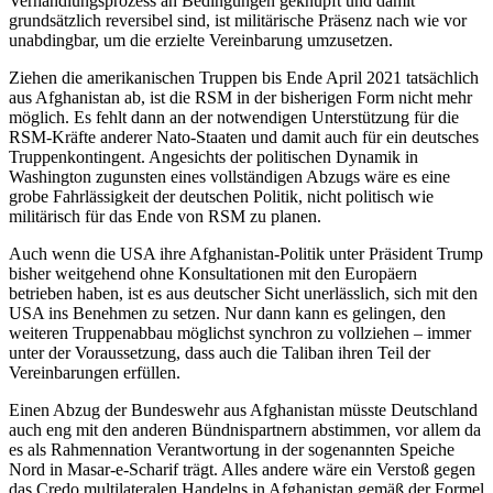
Verhandlungsprozess an Bedingungen geknüpft und damit
grundsätzlich reversibel sind, ist mili­tärische Präsenz nach wie vor
unabdingbar, um die erzielte Vereinbarung umzusetzen.
Ziehen die amerikanischen Truppen bis Ende April 2021 tatsächlich
aus Afghanistan ab, ist die RSM in der bisherigen Form nicht mehr
möglich. Es fehlt dann an der notwendigen Unterstützung für die
RSM-Kräfte anderer Nato-Staaten und damit auch für ein deutsches
Truppenkontingent. Angesichts der politischen Dynamik in
Washington zugunsten eines vollständigen Abzugs wäre es eine
grobe Fahrlässigkeit der deutschen Politik, nicht politisch wie
militärisch für das Ende von RSM zu planen.
Auch wenn die USA ihre Afghanistan-Politik unter Präsident Trump
bisher weit­gehend ohne Konsulta­tionen mit den Euro­päern
betrieben haben, ist es aus deutscher Sicht unerlässlich, sich mit den
USA ins Benehmen zu setzen. Nur dann kann es gelingen, den
weiteren Truppenabbau mög­lichst syn­chron zu vollziehen – immer
unter der Voraussetzung, dass auch die Tali­ban
ihren Teil der
Vereinbarungen erfüllen.
Einen Abzug der Bundeswehr aus Afgha­nistan müsste Deutschland
auch eng mit den anderen Bündnispartnern abstimmen, vor allem da
es als Rahmennation Verant­wortung in der sogenannten Speiche
Nord in Masar-e-Scharif trägt. Alles andere wäre ein Verstoß gegen
das Credo multilateralen Handelns in Afgha­nistan gemäß der Formel