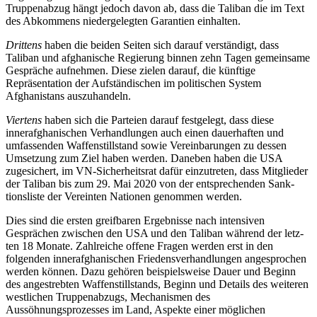
Truppenabzug hängt jedoch davon ab, dass die Taliban die im Text
des Abkom­mens niedergelegten Garan­tien einhalten.
Drittens
haben die beiden Seiten sich darauf verständigt, dass
Taliban und afghanische Regie­rung binnen zehn Tagen gemeinsame
Gespräche aufnehmen. Diese zielen darauf, die künftige
Repräsentation der Aufständischen im politischen System
Afghanistans auszuhandeln.
Viertens
haben sich die Parteien darauf festgelegt, dass diese
innerafghanischen
Verhandlungen auch einen dauer­haften
und
umfassenden Waffenstillstand sowie Verein­barungen
zu dessen
Umsetzung zum Ziel haben wer­den. Daneben haben die USA
zugesichert, im VN-Sicher­heitsrat dafür ein­zutreten, dass Mitglieder
der Taliban bis zum 29. Mai 2020 von der entsprechenden Sank­
tions­liste der Verein­ten Nationen genommen werden.
Dies sind die ersten greifbaren Ergebnisse nach intensiven
Gesprächen zwischen den USA und den Taliban während der letz­
ten 18 Monate. Zahlreiche offene Fragen werden erst in den
folgenden inner­afghani­schen
Friedensverhandlungen angesprochen
werden können. Dazu gehören beispielsweise Dauer und Beginn
des angestrebten Waffenstillstands, Beginn und Details des
weiteren
westlichen Truppenabzugs, Mecha­nismen
des
Aussöhnungsprozesses im Land, Aspekte einer möglichen