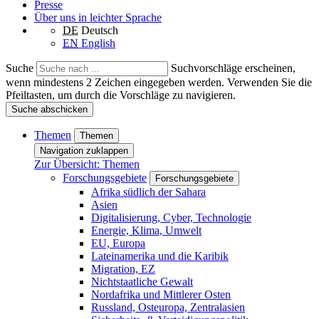
Presse
Über uns in leichter Sprache
DE
Deutsch
EN
English
Suche
Suchvorschläge erscheinen,
wenn mindestens 2 Zeichen eingegeben werden. Verwenden Sie die
Pfeiltasten, um durch die Vorschläge zu navigieren.
Suche abschicken
Themen
Themen
Navigation zuklappen
Zur Übersicht: Themen
Forschungsgebiete
Forschungsgebiete
Afrika südlich der Sahara
Asien
Digitalisierung, Cyber, Technologie
Energie, Klima, Umwelt
EU, Europa
Lateinamerika und die Karibik
Migration, EZ
Nichtstaatliche Gewalt
Nordafrika und Mittlerer Osten
Russland, Osteuropa, Zentralasien