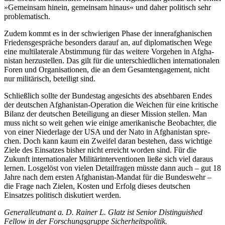
»Gemeinsam hinein, gemeinsam hinaus« und daher politisch sehr
problematisch.
Zudem kommt es in der schwierigen Phase der innerafghanischen
Frie­dens­gespräche besonders darauf an, auf diplo­matischen Wege
eine multilaterale Abstim­mung für das weitere Vor­gehen in Afgha­
nistan herzustellen. Das gilt für die unter­schiedlichen internationalen
Foren und Organisationen, die an dem Gesamt­engage­ment, nicht
nur militärisch, beteiligt sind.
Schließlich sollte der Bundestag angesichts des absehbaren Endes
der deutschen Afghanistan-Operation die Weichen für eine kritische
Bilanz der deutschen Betei­li­gung an dieser Mission stellen. Man
muss nicht so weit gehen wie einige amerika­ni­sche Beobachter, die
von einer Niederlage der USA und der Nato in Afghanistan spre­
chen. Doch kann kaum ein Zweifel daran bestehen, dass wichtige
Ziele des Einsatzes bisher nicht erreicht worden sind. Für die
Zukunft internationaler Militärinterventionen ließe sich viel daraus
lernen. Los­gelöst von vielen Detailfragen müsste dann
auch – gut 18
Jahre nach dem ersten Afghani­stan
-
Mandat für die Bundeswehr –
die Frage
nach Zielen, Kosten und Erfolg dieses deut­schen
Einsatzes politisch diskutiert werden.
Generalleutnant a.
D. Rainer L. Glatz ist Senior Distinguished
Fellow in der Forschungsgruppe Sicherheitspolitik.