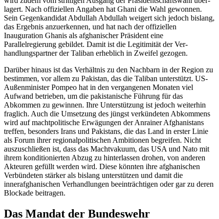
wird zudem
vom strittigen Ausgang der Präsidentschafts­wahl
über­
lagert. Nach offiziellen Angaben hat Ghani die Wahl gewonnen.
Sein Gegen­kandidat Abdullah Abdullah weigert sich jedoch bislang,
das Ergebnis anzuerkennen, und hat nach der offiziellen
Inauguration Ghanis als afghanischer Präsident eine
Parallelregierung gebildet. Damit ist die Legitimität der Ver­
handlungs­partner der Taliban erheb­lich in Zweifel gezogen.
Darüber hinaus ist das Ver­hältnis zu den Nachbarn in der Region zu
bestimmen, vor allem zu Paki­stan, das die Taliban unterstützt. US-
Außen­minister Pompeo hat in den vergangenen Monaten viel
Aufwand betrie­ben, um die pakistanische Führung für das
Abkommen zu gewinnen. Ihre Unterstützung ist jedoch weiterhin
fraglich. Auch die Umsetzung des jüngst verkündeten Abkom­mens
wird auf macht­politische Erwägungen der Anrainer Afghanistans
treffen, besonders Irans und Pakistans, die das Land in erster Linie
als Forum ihrer regionalpolitischen Ambitionen begreifen. Nicht
auszuschließen ist, dass das Macht­vakuum, das USA und Nato mit
ihrem kon­ditionierten Abzug zu hinter­lassen drohen, von anderen
Akteuren gefüllt werden wird. Diese könn­ten ihre afghanischen
Verbündeten stärker als bis­lang unterstützen und damit die
innerafghanischen Verhand­lungen beein­trächtigen oder gar zu deren
Blockade beitragen.
Das Mandat der Bundeswehr