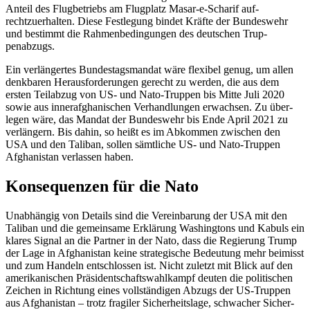
Anteil des Flug­betriebs am Flugplatz Masar-e-Scharif auf­
rechtzuerhalten. Diese Fest­legung bindet Kräfte der Bun­deswehr
und bestimmt die Rahmen­bedingungen des deutschen Trup­
penabzugs.
Ein verlängertes Bundestagsmandat
wäre flexibel genug, um allen
denkbaren
Heraus­forderungen gerecht zu wer­den, die aus dem
ersten Teilabzug von US- und Nato-
Truppen bis Mitte Juli 2020
sowie aus inner­afghanischen
Verhandlungen erwachsen. Zu über­
legen wäre, das Man­dat der Bundes­wehr bis Ende April 2021 zu
ver­längern. Bis dahin, so heißt es im Ab­kommen zwischen den
USA und den Tali­ban, sollen sämtliche US- und Nato-Truppen
Afghanistan verlas­sen haben.
Konsequenzen für die Nato
Unabhängig von Details sind die Verein­barung der USA mit den
Taliban und die gemeinsame Erklärung Washingtons und Kabuls ein
klares Signal an die Partner in der Nato, dass die Regierung Trump
der Lage in Afghanistan keine strategische Be­deutung mehr beimisst
und zum Handeln entschlossen ist. Nicht zuletzt mit Blick auf den
amerikanischen Präsidentschafts­wahlkampf deuten die politischen
Zeichen in Richtung eines vollständigen Abzugs der US-Truppen
aus Afghanistan – trotz fragi­ler Sicherheitslage, schwacher Sicher­