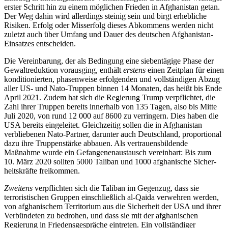
erster Schritt hin zu einem möglichen Frieden in Afghanistan getan.
Der Weg dahin wird allerdings steinig sein und birgt erhebliche
Risiken. Erfolg oder Misserfolg dieses Abkommens werden nicht
zuletzt auch über Umfang und Dauer des deutschen Afghanistan-
Einsatzes entscheiden.
Die Vereinbarung, der als Bedingung eine
siebentägige Phase der
Gewaltreduktion
vorausging, enthält
erstens
einen Zeitplan für einen
konditionierten, pha­senweise er­fol­genden und vollständigen Abzug
aller US- und Nato-Truppen binnen 14 Monaten, das heißt bis Ende
April 2021. Zudem hat sich die Regierung Trump verpflichtet, die
Zahl ihrer Truppen bereits innerhalb von 135 Tagen, also bis Mitte
Juli 2020, von rund 12
000 auf 8600 zu verringern. Dies haben die
USA bereits eingeleitet. Gleich­zeitig sollen die in Afghanistan
verbliebenen Nato-Partner, darunter auch Deutschland, proportional
dazu ihre Truppenstärke abbauen. Als vertrauensbildende
Maßnahme wurde ein Gefangenenaustausch ver­einbart: Bis zum
10. März 2020 sollten 5000 Taliban und 1000 afghanische Sicher­
heits­kräfte freikommen.
Zweitens
verpflichten sich die Taliban im Gegenzug, dass sie
terroristischen Gruppen einschließlich al‑Qaida verwehren werden,
von afghanischem Territorium aus die Sicherheit der USA und ihrer
Verbündeten zu bedrohen, und dass sie mit der afghanischen
Regierung in Friedensgespräche ein­treten. Ein vollständiger