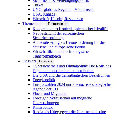
Sicherheits- & Verteidigungspolitik
Türkei
UNO, globales Regieren, Völkerrecht
USA, Kanada
Wirtschaft, Handel, Ressourcen
Themenlinien
Themenlinien
Kooperation im Kontext systemischer Rivalität
Neugestaltung der europäischen
Sicherheitsordnung
Autokratisierung als Herausforderung für die
deutsche und europäische Politik
Wirtschaftliche und technologische
Transformationen
Dossiers
Dossiers
Cybersicherheit und Digitalpolitik: Die Rolle des
Digitalen in der internationalen Politik
Die USA und die transatlantischen Beziehungen
Energiepolitik
Europawahlen 2024 und die nächste strategische
Agenda der EU
Flucht und Migration
Foresight: Vorausschau auf mögliche
Überraschungen
Klimapolitik
Russlands Krieg gegen die Ukraine und seine