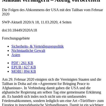
Die Folgen des Abkommens der USA mit den Taliban vom Februar
2020
SWP-Aktuell 2020/A 18, 11.03.2020, 4 Seiten
doi:10.18449/2020A18
Forschungsgebiete
Sicherheits- & Verteidigungspolitik
Nichtstaatliche Gewalt
Asien
PDF | 261 KB
EPUB | 627 KB
MOBI | 894 KB
Am 29. Februar 2020 einigten sich die Vereinigten Staaten und die
Taliban in Doha auf ein »Agreement for Bringing Peace to
Afghanistan«. In Verbindung damit gaben die USA und die
afghanische Regierung am selben Tag eine gemeinsame Erklärung
ab. Es handelt sich indes noch nicht um ein umfassendes
Friedensabkommen, son­dern lediglich um eine Art »Türöffner« zum
Einstieg in innerafghanische Verhand­lungen. Damit ist ein wichtiger