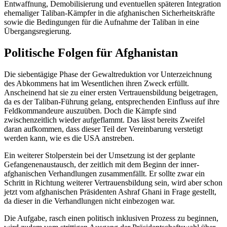
Entwaffnung, Demobilisierung und even­tuellen späteren Integration
ehemaliger Tali­ban-Kämpfer in die afghanischen Sicherheitskräfte
sowie die Bedin­gungen für die
Aufnahme der Tali­ban
in eine
Übergangsregierung.
Politische Folgen für Afghanistan
Die siebentägige Phase der Gewaltreduktion vor Unterzeichnung
des Abkommens hat im Wesentlichen ihren Zweck erfüllt.
Anscheinend hat sie zu einer ersten Ver­trauens­bildung beigetragen,
da es der Taliban-Führung gelang, entsprechenden Einfluss auf ihre
Feldkommandeure aus­zuüben. Doch die Kämpfe sind
zwischenzeitlich wieder auf­geflammt. Das lässt bereits Zweifel
daran aufkommen, dass dieser Teil der Verein­barung verstetigt
werden kann, wie es die USA anstreben.
Ein weiterer Stolperstein bei der Umsetzung ist der geplante
Gefangenen­austausch, der zeitlich mit dem Beginn der inner­
afghanischen Verhandlungen zusammenfällt. Er sollte zwar ein
Schritt in Richtung weiterer Vertrauensbildung sein, wird aber schon
jetzt vom afghanischen Präsi­den­ten Ashraf Ghani in Frage gestellt,
da dieser in die Ver­hand­lungen nicht ein­bezogen war.
Die Aufgabe, rasch einen politisch inklu­siven Prozess zu beginnen,