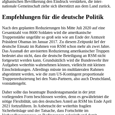
afghanischen Bevölkerung den Eindruck verstärken, die inter­
nationale Gemeinschaft ziehe sich über­stürzt aus dem Land zurück.
Empfehlungen für die deutsche Politik
Nach den geplanten Reduzierungen bis Mitte Juli 2020 auf eine
Gesamtzahl von 8600 Solda­ten wird die amerikanische
Truppenstärke ungefähr so groß sein wie am Ende der Amtszeit
Präsident Obamas im Januar 2017. Zu diesem Zeitpunkt lief der
deutsche Einsatz im Rah­men von RSM schon mehr als zwei Jahre.
Das Ausmaß der anvisierten Redu­zie­rung amerikanischer Truppen
bedeutet also nicht, dass die deut­sche Beteiligung an RSM nicht
fortgesetzt werden kann. Grundsätzlich wird die Bun­deswehr ihre
Aufgaben weiterhin wahrnehmen können, vielleicht mit kleinen
Ein­schränkungen. Allerdings müsste im multi­lateralen Rahmen
abgestimmt werden, wie die zum US-Kontingent proportionale
Truppenreduzierung bei den Nato-Partnern, also auch Deutschland,
vonstattengeht.
Daher sollte das beantragte Bundestagsmandat in der jetzt
vorliegenden Form beschlossen werden, denn es gewährleistet die
nötige Flexibilität, um den deutschen Anteil an RSM bis Ende April
2021 fortzu­führen. In Anbetracht der weiter­hin fragi­len
Sicherheitslage und der Tatsache, dass Fortschritte im