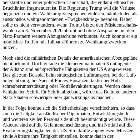
heitskräfte und einer politischen Landschaft, die entlang eth­nischer
Bruchlinien frag­mentiert ist. Die Regierung Trump will die Ver­luste
begrenzen und ein Wahl­kampf­versprechen
einlösen, nämlich den als
aussichtslos
wahrgenommenen »Ewig­keits­krieg« be­enden.
Daher
sollte es nicht ver­wundern, wenn Trump bis zu den Prä­si­dentschafts­
wahlen am 3. November 2020 abrupt und ohne Absprache mit den
Nato-Partnern weitere Abzugsschritte ver­kündet. Auch könnte er ein
mögliches Treffen mit Taliban-Führern zu Wahlkampf­zwecken
nutzen.
Noch sind die militärischen Details der amerikanischen Abzugspläne
nicht be­kannt. Doch gerade die kleineren nationalen Kontingente
der Allianz sind auf spezi­fische Fähigkeiten der USA angewiesen.
Das gilt zum Beispiel beim strategischen Luft­transport, bei der Luft­
unterstützung, bei Special-Forces-Einsätzen, taktischer Hub­
schrauberunterstützung oder Notfallevakuierungen. Werden diese
Fähigkeiten Schritt für Schritt abgebaut, würde das Beiträge anderer
Nato-Staaten schwieriger oder gar wirkungslos machen.
In der Folge könnte sich die Sicherheitslage verschlechtern, so dass
auch die Tätig­keit ausländischer Diplomaten, Entwicklungshelfer
und weiteren zivilen Personals deutlich beeinträchtigt würde. Diese
Akteu­re sind auf die Gefahreneinschätzung und im Notfall auf die
Evakuierungsfähigkeiten der US-Streitkräfte angewiesen. Müssten
zivile Akteure ihre Tätigkeit einstellen, könnte das in der