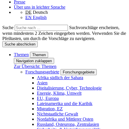
Presse
Über uns in leichter Sprache
DE
Deutsch
EN
English
Suche
Suchvorschläge erscheinen,
wenn mindestens 2 Zeichen eingegeben werden. Verwenden Sie die
Pfeiltasten, um durch die Vorschläge zu navigieren.
Suche abschicken
Themen
Themen
Navigation zuklappen
Zur Übersicht: Themen
Forschungsgebiete
Forschungsgebiete
Afrika südlich der Sahara
Asien
Digitalisierung, Cyber, Technologie
Energie, Klima, Umwelt
EU, Europa
Lateinamerika und die Karibik
Migration, EZ
Nichtstaatliche Gewalt
Nordafrika und Mittlerer Osten
Russland, Osteuropa, Zentralasien