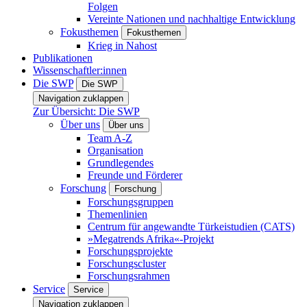
Folgen
Vereinte Nationen und nachhaltige Entwicklung
Fokusthemen
Fokusthemen
Krieg in Nahost
Publikationen
Wissenschaftler:innen
Die SWP
Die SWP
Navigation zuklappen
Zur Übersicht: Die SWP
Über uns
Über uns
Team A-Z
Organisation
Grundlegendes
Freunde und Förderer
Forschung
Forschung
Forschungsgruppen
Themenlinien
Centrum für angewandte Türkeistudien (CATS)
»Megatrends Afrika«-Projekt
Forschungsprojekte
Forschungscluster
Forschungsrahmen
Service
Service
Navigation zuklappen