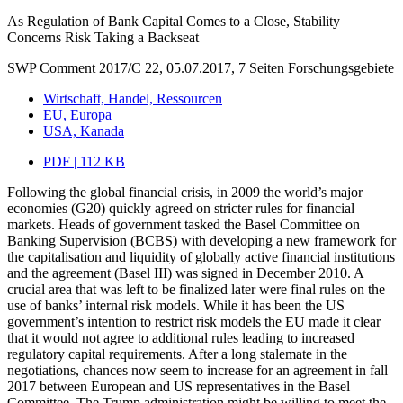
As Regulation of Bank Capital Comes to a Close, Stability
Concerns Risk Taking a Backseat
SWP Comment 2017/C 22, 05.07.2017, 7 Seiten
Forschungsgebiete
Wirtschaft, Handel, Ressourcen
EU, Europa
USA, Kanada
PDF | 112 KB
Following the global financial crisis, in 2009 the world’s major
economies (G20) quickly agreed on stricter rules for financial
markets. Heads of government tasked the Basel Committee on
Banking Supervision (BCBS) with developing a new framework for
the capitalisation and liquidity of globally active financial institutions
and the agreement (Basel III) was signed in December 2010. A
crucial area that was left to be finalized later were final rules on the
use of banks’ internal risk models. While it has been the US
government’s intention to restrict risk models the EU made it clear
that it would not agree to additional rules leading to increased
regulatory capital requirements. After a long stalemate in the
negotiations, chances now seem to increase for an agreement in fall
2017 between European and US representatives in the Basel
Committee. The Trump administration might be willing to meet the