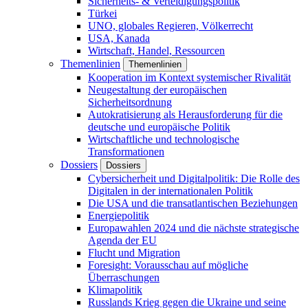
Sicherheits- & Verteidigungspolitik
Türkei
UNO, globales Regieren, Völkerrecht
USA, Kanada
Wirtschaft, Handel, Ressourcen
Themenlinien
Themenlinien
Kooperation im Kontext systemischer Rivalität
Neugestaltung der europäischen
Sicherheitsordnung
Autokratisierung als Herausforderung für die
deutsche und europäische Politik
Wirtschaftliche und technologische
Transformationen
Dossiers
Dossiers
Cybersicherheit und Digitalpolitik: Die Rolle des
Digitalen in der internationalen Politik
Die USA und die transatlantischen Beziehungen
Energiepolitik
Europawahlen 2024 und die nächste strategische
Agenda der EU
Flucht und Migration
Foresight: Vorausschau auf mögliche
Überraschungen
Klimapolitik
Russlands Krieg gegen die Ukraine und seine