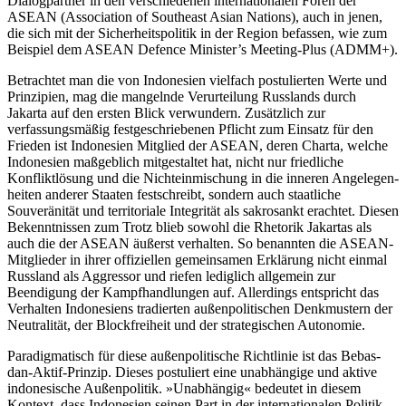
Dialogpartner in den verschiedenen internationalen Foren der
ASEAN (Association of Southeast Asian Nations), auch in jenen,
die sich mit der Sicherheitspolitik in der Region befassen, wie zum
Beispiel dem ASEAN Defence Minister’s Meeting-Plus (ADMM+).
Betrachtet man die von Indonesien viel­fach postulierten Werte und
Prinzipien, mag die mangelnde Verurteilung Russlands durch
Jakarta auf den ersten Blick verwundern. Zusätzlich zur
verfassungsmäßig festgeschriebenen Pflicht zum Einsatz für den
Frieden ist Indonesien Mitglied der ASEAN, deren Charta, welche
Indonesien maßgeblich mitgestaltet hat, nicht nur fried­liche
Konfliktlösung und die Nichteinmischung in die inneren Angelegen­
heiten anderer Staaten festschreibt, sondern auch staatliche
Souveränität und territo­riale Integrität als sakrosankt erachtet. Die­sen
Bekenntnissen zum Trotz blieb sowohl die Rhetorik Jakartas als
auch die der ASEAN äußerst verhalten. So benannten die ASEAN-
Mitglieder in ihrer offiziellen ge­meinsamen Erklärung nicht einmal
Russ­land als Aggressor und riefen lediglich all­gemein zur
Beendigung der Kampfhandlungen auf. Allerdings entspricht das
Ver­halten Indonesiens tradierten außen­poli­tischen Denkmustern der
Neutralität, der Blockfreiheit und der strategischen Auto­nomie.
Paradigmatisch für diese außenpolitische Richtlinie ist das Bebas-
dan-Aktif-Prinzip. Dieses postuliert eine unabhängige und aktive
indonesische Außenpolitik. »Unab­hängig« bedeutet in diesem
Kontext, dass Indone­sien seinen Part in der internatio­nalen Politik