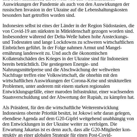
Auswirkungen der Pandemie als auch von den Auswirkungen der
russischen Invasion in der Ukraine auf die Lebenshaltungs­kosten
besonders hart getroffen worden sind.
Indonesien selbst ist eines der Länder in der Region Südostasien, die
von Covid-19 am stärksten in Mitleidenschaft gezogen worden sind.
Insbesondere während der Delta-Welle haben hohe Ansteckungs-
und Todesraten und lange Lockdowns zu schwe­ren wirtschaftlichen
Einbrüchen geführt. In der Folge nahmen Armut und Mangel­
ernährung landesweit zu. Und auch die ökonomischen
Kollateralschäden des Krieges in der Ukraine sind für Indonesien
bereits beträchtlich. Die gestiegenen Ener­gie- und
Nahrungsmittelpreise und die Abschwächung der weltweiten
Nachfrage treffen eine Volkswirtschaft, die ohnehin mit den
wirtschaftlichen Auswirkungen der Corona-Krise und strukturellen
Problemen, unter anderem mit einem starken regio­nalen
Entwicklungsgefälle, einer maroden Infrastruktur, einer wachsenden
Staats­verschuldung und der Abwertung der Rupiah, zu kämpfen hat.
Als Präsident, für den die wirtschaftliche Weiterentwicklung
Indonesiens oberste Priorität besitzt, ist Jokowi sehr daran ge­legen,
ebendiese Agenda auf dem G20-Gipfel weitgehend unabhängig von
den Entwicklungen in der Ukraine weiter zu verfolgen. Die
Erwartung Jakartas ist es denn auch, dass alle G20-Mitglieder kon­
struktiv an einer globalen Strategie für einen Post-Covid-