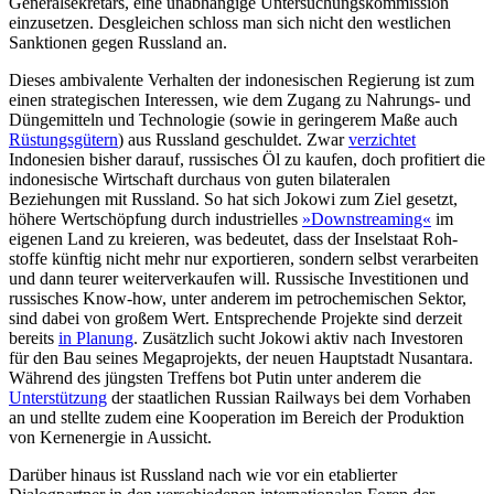
Generalsekretärs, eine unabhängige Untersuchungskommission
einzusetzen. Desgleichen schloss man sich nicht den west­lichen
Sanktionen gegen Russland an.
Dieses ambivalente Verhalten der indonesischen Regierung ist zum
einen strate­gischen Interessen, wie dem Zugang zu Nahrungs- und
Düngemitteln und Technologie (sowie in geringerem Maße auch
Rüstungsgütern
) aus Russland geschuldet. Zwar
verzichtet
Indonesien bisher darauf, russisches Öl zu kaufen, doch profitiert die
indonesische Wirtschaft durchaus von guten bilateralen
Beziehungen mit Russ­land. So hat sich Jokowi zum Ziel gesetzt,
höhere Wertschöpfung durch industrielles
»Downstreaming«
im
eigenen Land zu kreieren, was bedeutet, dass der Inselstaat Roh­
stoffe künftig nicht mehr nur exportieren, sondern selbst verarbeiten
und dann teurer weiterverkaufen will. Russische In­ves­titionen und
russisches Know-how, unter anderem im petrochemischen Sektor,
sind dabei von großem Wert. Entsprechen­de Projekte sind derzeit
bereits
in Planung
. Zusätzlich sucht Jokowi aktiv nach Investo­ren
für den Bau seines Megaprojekts, der neuen Hauptstadt Nusantara.
Während des jüngsten Treffens bot Putin unter anderem die
Unterstützung
der staatlichen Russian Railways bei dem Vorhaben
an und stellte zudem eine Kooperation im Bereich der Produktion
von Kernenergie in Aussicht.
Darüber hinaus ist Russland nach wie vor ein etablierter