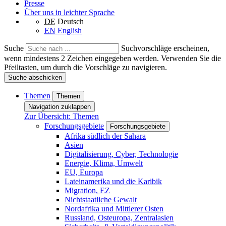
Presse
Über uns in leichter Sprache
DE
Deutsch
EN
English
Suche
Suchvorschläge erscheinen,
wenn mindestens 2 Zeichen eingegeben werden. Verwenden Sie die
Pfeiltasten, um durch die Vorschläge zu navigieren.
Suche abschicken
Themen
Themen
Navigation zuklappen
Zur Übersicht: Themen
Forschungsgebiete
Forschungsgebiete
Afrika südlich der Sahara
Asien
Digitalisierung, Cyber, Technologie
Energie, Klima, Umwelt
EU, Europa
Lateinamerika und die Karibik
Migration, EZ
Nichtstaatliche Gewalt
Nordafrika und Mittlerer Osten
Russland, Osteuropa, Zentralasien