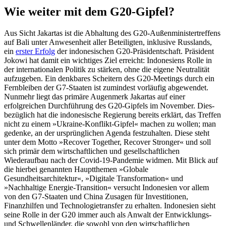
Wie weiter mit dem G20-Gipfel?
Aus Sicht Jakartas ist die Abhaltung des G20-Außenministertreffens
auf Bali unter Anwesenheit aller Beteiligten, inklusive Russlands,
ein
erster Erfolg
der indonesischen G20-Präsidentschaft. Präsident
Jokowi hat damit ein wichtiges Ziel erreicht: Indo­nesiens Rolle in
der internationalen Politik zu stärken, ohne die eigene Neutralität
aufzugeben. Ein denkbares Scheitern des G20-Meetings durch ein
Fernbleiben der G7-Staaten ist zumindest vorläufig abgewendet.
Nunmehr liegt das primäre Augenmerk Jakartas auf einer
erfolgreichen Durchführung des G20-Gipfels im November. Dies­
bezüglich hat die indonesische Regierung bereits erklärt, das Treffen
nicht zu einem »Ukraine-Konflikt-Gipfel« machen zu wol­len; man
gedenke, an der ursprünglichen Agenda festzuhalten. Diese steht
unter dem Motto »Recover Together, Recover Stronger« und soll
sich primär dem wirtschaftlichen und gesellschaftlichen
Wiederaufbau nach der Covid-19-Pandemie widmen. Mit Blick auf
die hierbei genannten Hauptthemen »Globale
Gesundheitsarchitektur«, »Digitale Transformation« und
»Nachhaltige Energie-Transition« versucht Indonesien vor allem
von den G7-Staaten und China Zusagen für Investitionen,
Finanzhilfen und Techno­logietransfer zu erhalten. Indonesien sieht
seine Rolle in der G20 immer auch als Anwalt der Entwicklungs-
und Schwellen­länder, die sowohl von den wirtschaftlichen