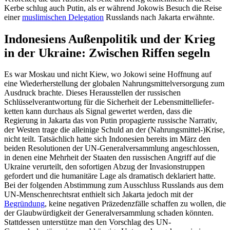
Kerbe schlug auch Putin, als er während Jokowis Besuch die Reise
einer
muslimischen Dele­gation
Russlands nach Jakarta erwähnte.
Indonesiens Außenpolitik und der Krieg
in der Ukraine: Zwischen Riffen segeln
Es war Moskau und nicht Kiew, wo Jokowi seine Hoffnung auf
eine Wieder­herstellung der globalen Nahrungsmittelversorgung zum
Ausdruck brachte. Dieses Herausstellen der russischen
Schlüsselverantwortung für die Sicherheit der Lebensmittelliefer­
ketten kann durchaus als Signal gewertet werden, dass die
Regierung in Jakarta das von Putin propagierte russische Narrativ,
der Westen trage die alleinige Schuld an der (Nahrungsmittel-)Krise,
nicht teilt. Tat­sächlich hatte sich Indonesien bereits im März den
beiden Resolutionen der UN-Generalversammlung angeschlossen,
in denen eine Mehrheit der Staaten den rus­sischen Angriff auf die
Ukraine verurteilt, den sofortigen Abzug der Invasionstruppen
gefordert und die humanitäre Lage als dramatisch deklariert hatte.
Bei der folgen­den Abstimmung zum Ausschluss Russlands aus dem
UN-Menschenrechtsrat ent­hielt sich Jakarta jedoch mit der
Begründung
, keine negativen Präzedenzfälle schaf­fen zu wollen, die
der Glaubwürdigkeit der Generalversammlung schaden könnten.
Stattdessen unterstütze man den Vorschlag des UN-