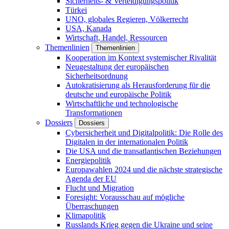
Sicherheits- & Verteidigungspolitik
Türkei
UNO, globales Regieren, Völkerrecht
USA, Kanada
Wirtschaft, Handel, Ressourcen
Themenlinien
Themenlinien
Kooperation im Kontext systemischer Rivalität
Neugestaltung der europäischen
Sicherheitsordnung
Autokratisierung als Herausforderung für die
deutsche und europäische Politik
Wirtschaftliche und technologische
Transformationen
Dossiers
Dossiers
Cybersicherheit und Digitalpolitik: Die Rolle des
Digitalen in der internationalen Politik
Die USA und die transatlantischen Beziehungen
Energiepolitik
Europawahlen 2024 und die nächste strategische
Agenda der EU
Flucht und Migration
Foresight: Vorausschau auf mögliche
Überraschungen
Klimapolitik
Russlands Krieg gegen die Ukraine und seine