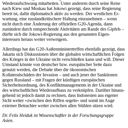
Wiederaufschwung mit­arbeiten. Unter anderem durch seine Reise
nach Kiew und Moskau hat Jokowi gezeigt, dass seine Regierung
bereit ist, dafür diplo­matisch aktiv zu werden. Der westlichen Er­
wartung, eine russlandkritischere Haltung einzunehmen – wenn
nicht durch eine Änderung der offiziellen G20-Agenda, dann
zumindest durch entsprechende Aktivitäten am Rande des Gipfels –
dürfte sich die Jokowi-Regierung aus den genannten Eigen­
interessen heraus weiter verweigern.
Allerdings hat das G20-Außenminister­treffen ebenfalls gezeigt, dass
Jakarta sich Diskussionen über die globalen wirtschaftlichen Folgen
des Krieges in der Ukraine nicht verschließen kann und will. Dieser
Umstand könnte von deutscher bzw. euro­päischer Seite dazu
genutzt werden, die Debatte über die ökonomischen
Kollateralschäden der Invasion – und auch jener der Sanktionen
gegen Russland – mit Fragen der künftigen europäischen
Sicherheits­ordnung, des Konfliktmanagements in der Ukraine und
des wirtschaftlichen Wiederaufbaus zu verknüpfen. Darüber hinaus­
gehend ist jedoch damit zu rechnen, dass Indonesien aus eigener
Sicht weiter »zwi­schen den Riffen segeln« und somit im Auge
externer Betrachter weiter zwischen allen Stühlen sitzen wird.
Dr. Felix Heiduk ist Wissenschaftler in der Forschungsgruppe
Asien.