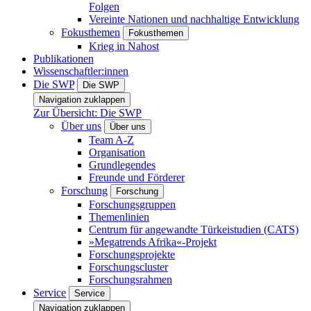
Folgen
Vereinte Nationen und nachhaltige Entwicklung
Fokusthemen
Fokusthemen
Krieg in Nahost
Publikationen
Wissenschaftler:innen
Die SWP
Die SWP
Navigation zuklappen
Zur Übersicht: Die SWP
Über uns
Über uns
Team A-Z
Organisation
Grundlegendes
Freunde und Förderer
Forschung
Forschung
Forschungsgruppen
Themenlinien
Centrum für angewandte Türkeistudien (CATS)
»Megatrends Afrika«-Projekt
Forschungsprojekte
Forschungscluster
Forschungsrahmen
Service
Service
Navigation zuklappen