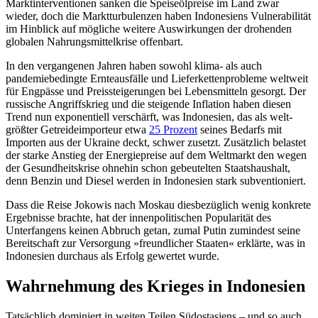
Marktinterventionen san­ken die Speiseölpreise im Land zwar
wieder, doch die Markt­turbulenzen haben Indo­nesiens Vulnerabilität
im Hinblick auf mög­liche weitere Auswirkungen der drohenden
globalen Nahrungsmittelkrise offenbart.
In den vergangenen Jahren haben sowohl klima- als auch
pandemiebedingte Ernteausfälle und Lieferkettenprobleme weltweit
für Engpässe und Preissteigerungen bei Lebensmitteln gesorgt. Der
russi­sche Angriffskrieg und die steigende Infla­tion haben diesen
Trend nun exponentiell verschärft, was Indonesien, das als welt­
größter Getreideimporteur etwa
25 Prozent
seines Bedarfs mit
Importen aus der Ukraine deckt, schwer zusetzt. Zusätzlich belastet
der starke Anstieg der Energiepreise auf dem Weltmarkt den wegen
der Gesundheitskrise ohnehin schon gebeutelten Staats­haushalt,
denn Benzin und Diesel werden in Indonesien stark subventioniert.
Dass die Reise Jokowis nach Moskau diesbezüglich wenig konkrete
Ergebnisse brachte, hat der innenpolitischen Popula­rität des
Unterfangens keinen Abbruch ge­tan, zumal Putin zumindest seine
Bereitschaft zur Versorgung »freundlicher Staa­ten« erklärte, was in
Indonesien durchaus als Erfolg gewertet wurde.
Wahrnehmung des Krieges in Indonesien
Tatsächlich dominiert in weiten Teilen Süd­ostasiens – und so auch