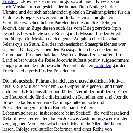
Frieden
. Jokowi reiste zudem jüngst sowohl nach Kiew als auch
nach Moskau, um an­gesichts der humanitären Notlage in der
Ukraine und der sich anbahnenden globa­len Ernährungskrise für ein
Ende des Krie­ges zu werben und Indonesien als mög­lichen
Vermittler zwischen beiden Parteien ins Gespräch zu bringen.
Jokowi, der im Zuge dessen auch das vom Krieg zerstörte Irpin
besuchte, bezeichnete seine Reise gar als Mission für den Frieden
und
übergab
in Moskau nach eigenen Angaben eine Bot­schaft
Selenskyjs an Putin. Ziel des indo­nesischen Staatspräsidenten war
es, einen Dialog zwischen den Kriegsparteien herzu­stellen und
Grundlagen für einen bal­digen Waffenstillstand zu schaffen. Im
Land selbst wurde die Reise Jokowis äußerst positiv aufgenommen;
einige prominente indonesische Persönlichkeiten
forderten
gar den
Friedensnobelpreis für den Präsidenten.
Die indonesische Führung handelt aus unterschiedlichen Motiven
heraus. Sie will sich vor dem G20-Gipfel im eigenen Land unter
anderem als Friedensstifter und fähiger Vermittler profilieren. Einer
der Hauptgründe für die diplomatischen Bemühungen sind aber die
Sorgen Jakartas über teure Nahrungsmittelimporte und
Preissteigerungen auf dem Energiemarkt. Höhere
Lebensmittelpreise, insbesondere beim Speiseöl, die vorübergehend
Rekordniveau erreichten, hatten Jokowis Zustimmungswerte in den
vergangenen Monaten zwischenzeitlich auf ein
Allzeittief
fallen
lassen. Infolge struktureller Reformen und einer Reihe von