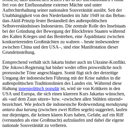
frei von der Einflussnahme externer Mächte und unter
Aufrechterhal­tung seiner nationalen Souveränität ausübt. Seit der
Unabhängigkeit von den Niederlanden im Jahr 1949 ist das Bebas-
dan-Aktif-Prinzip fester Bestandteil des außenpolitischen
Selbstverständnisses Indonesiens. Die zentrale Rolle des Inselstaats
bei der Grün­dung der Bewegung der Blockfreien Staaten während
des Kalten Krieges und das Be­streben, eine Äquidistanz zwischen
kon­kurrierenden Großmächten zu wahren – heute insbesondere
zwischen China und den USA–, sind eine Manifestation dieser
Grund­einstel­lung.
Entsprechend verhält sich Jakarta bisher auch im Ukraine-Konflikt.
Die Jokowi-Regie­rung hat bisher weder offen prowestliche noch
prorussische Töne angeschlagen. Somit fügt sich der derzeitige
Umgang der indonesischen Führung mit der Krise naht­los in die
außenpolitischen Traditionslinien des Landes ein. Während diese
Haltung
innenpolitisch populär
ist, wird sie von Kritikern in den
USA und Europa, die sich einen klareren Kurs Jakartas wünschen,
als »auf dem Zaun sitzen« bzw. »zwischen allen Stühlen sitzend«
bezeichnet. Wie jedoch die indonesische Redewendung
mendayung
antara dua karang
(zwischen zwei Riffen segeln) suggeriert, laufen
nur diejenigen, die keinen klaren Kurs haben, Gefahr, auf ein Riff
(verstanden als eine Großmacht) aufzulaufen und dabei die eigene
nationale Souveränität zu verlieren.