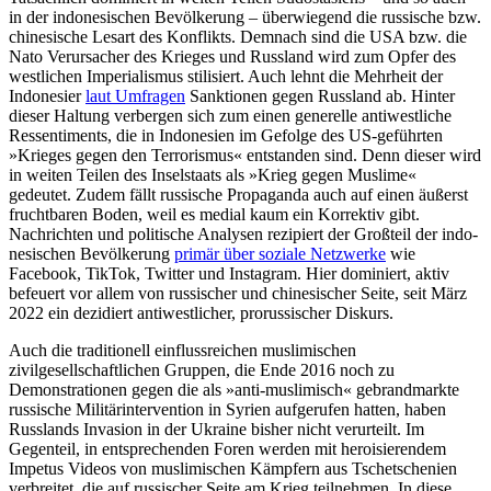
in der indonesischen Bevölkerung – überwiegend die rus­sische bzw.
chinesische Lesart des Konflikts. Demnach sind die USA bzw. die
Nato Ver­ursacher des Krieges und Russland wird zum Opfer des
westlichen Imperialismus stilisiert. Auch lehnt die Mehrheit der
Indo­nesier
laut Umfragen
Sanktionen gegen Russland ab. Hinter
dieser Haltung ver­bergen sich zum einen generelle antiwest­liche
Ressentiments, die in Indonesien im Gefolge des US-geführten
»Krieges gegen den Terrorismus« entstanden sind. Denn dieser wird
in weiten Teilen des Inselstaats als »Krieg gegen Muslime«
gedeutet. Zudem fällt russische Propaganda auch auf einen äußerst
fruchtbaren Boden, weil es medial kaum ein Korrektiv gibt.
Nachrichten und politische Analysen rezipiert der Großteil der indo­
nesischen Bevölkerung
primär über soziale Netzwerke
wie
Facebook, TikTok, Twitter und Instagram. Hier dominiert, aktiv
befeuert vor allem von russischer und chinesischer Seite, seit März
2022 ein dezi­diert antiwestlicher, prorussischer Diskurs.
Auch die traditionell einflussreichen mus­limischen
zivilgesellschaftlichen Grup­pen, die Ende 2016 noch zu
Demonstrationen gegen die als »anti-muslimisch« gebrand­markte
russische Militärintervention in Syrien aufgerufen hatten, haben
Russlands Invasion in der Ukraine bisher nicht ver­urteilt. Im
Gegenteil, in entsprechenden Foren werden mit heroisierendem
Impetus Videos von muslimischen Kämpfern aus Tschetschenien
verbreitet, die auf russischer Seite am Krieg teilnehmen. In diese