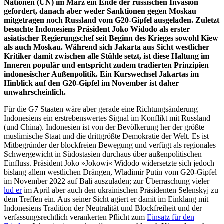
Nationen (UN) im März ein Ende der russischen Invasion
gefordert, danach aber
weder Sanktionen gegen Moskau
mitgetragen noch Russland vom G20-Gipfel aus­
geladen. Zuletzt
besuchte Indonesiens Präsident Joko Widodo als erster
asiatischer Regierungschef seit Beginn des Krieges sowohl Kiew
als auch Moskau. Während sich Jakarta aus Sicht westlicher
Kritiker damit zwischen alle Stühle setzt, ist diese Hal­tung im
Inneren populär und entspricht zudem tradierten Prinzipien
indonesischer Außenpolitik. Ein Kurswechsel Jakartas im
Hinblick auf den G20-Gipfel im November ist daher
unwahrscheinlich.
Für die G7 Staaten wäre aber gerade eine Richtungsänderung
Indonesiens ein erstre­benswertes Signal im Konflikt mit Russland
(und China). Indonesien ist von der Bevöl­kerung her der größte
muslimische Staat und die drittgrößte Demokratie der Welt. Es ist
Mitbegründer der blockfreien Bewegung und verfügt als regionales
Schwergewicht in Südostasien durchaus über außenpolitischen
Einfluss. Präsident Joko »Jokowi« Widodo widersetzte sich jedoch
bislang allem westlichen Drängen, Wladimir Putin vom G20-Gipfel
im November 2022 auf Bali auszuladen; zur Überraschung vieler
lud er
im April aber auch den ukrainischen Präsi­denten Selenskyj zu
dem Treffen ein. Aus seiner Sicht agiert er damit im Einklang mit
Indonesiens Tradition der Neutralität und Blockfreiheit und der
verfassungsrechtlich verankerten Pflicht zum
Einsatz für den