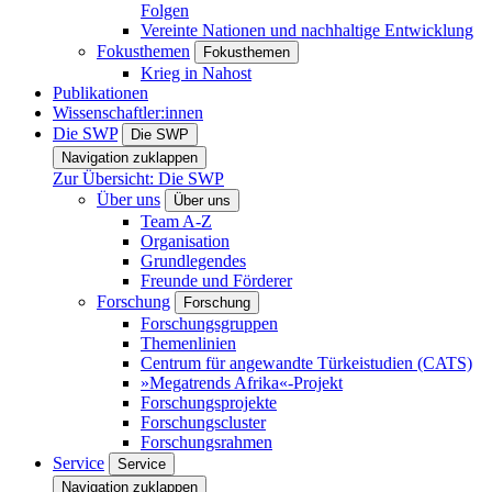
Folgen
Vereinte Nationen und nachhaltige Entwicklung
Fokusthemen
Fokusthemen
Krieg in Nahost
Publikationen
Wissenschaftler:innen
Die SWP
Die SWP
Navigation zuklappen
Zur Übersicht: Die SWP
Über uns
Über uns
Team A-Z
Organisation
Grundlegendes
Freunde und Förderer
Forschung
Forschung
Forschungsgruppen
Themenlinien
Centrum für angewandte Türkeistudien (CATS)
»Megatrends Afrika«-Projekt
Forschungsprojekte
Forschungscluster
Forschungsrahmen
Service
Service
Navigation zuklappen