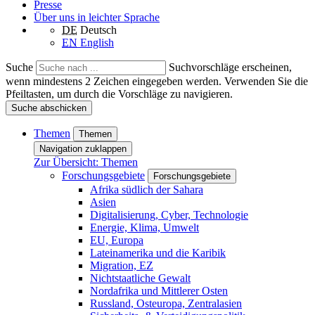
Presse
Über uns in leichter Sprache
DE
Deutsch
EN
English
Suche
Suchvorschläge erscheinen,
wenn mindestens 2 Zeichen eingegeben werden. Verwenden Sie die
Pfeiltasten, um durch die Vorschläge zu navigieren.
Suche abschicken
Themen
Themen
Navigation zuklappen
Zur Übersicht: Themen
Forschungsgebiete
Forschungsgebiete
Afrika südlich der Sahara
Asien
Digitalisierung, Cyber, Technologie
Energie, Klima, Umwelt
EU, Europa
Lateinamerika und die Karibik
Migration, EZ
Nichtstaatliche Gewalt
Nordafrika und Mittlerer Osten
Russland, Osteuropa, Zentralasien