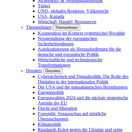
Sicherheits- & Verteidigungspolitik
Türkei
UNO, globales Regieren, Völkerrecht
USA, Kanada
Wirtschaft, Handel, Ressourcen
Themenlinien
Themenlinien
Kooperation im Kontext systemischer Rivalität
Neugestaltung der europäischen
Sicherheitsordnung
Autokratisierung als Herausforderung für die
deutsche und europäische Politik
Wirtschaftliche und technologische
Transformationen
Dossiers
Dossiers
Cybersicherheit und Digitalpolitik: Die Rolle des
Digitalen in der internationalen Politik
Die USA und die transatlantischen Beziehungen
Energiepolitik
Europawahlen 2024 und die nächste strategische
Agenda der EU
Flucht und Migration
Foresight: Vorausschau auf mögliche
Überraschungen
Klimapolitik
Russlands Krieg gegen die Ukraine und seine