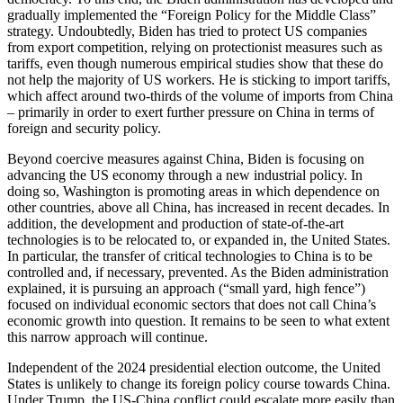
gradually implemented the “Foreign Policy for the Middle Class”
strategy. Undoubtedly, Biden has tried to protect US companies
from export competition, relying on protectionist measures such as
tariffs, even though numerous em­pirical studies show that these do
not help the major­ity of US workers. He is sticking to import tariffs,
which affect around two-thirds of the volume of imports from China
– primarily in order to exert further pressure on China in terms of
foreign and security policy.
Beyond coercive measures against China, Biden is focusing on
advancing the US economy through a new industrial policy. In
doing so, Washington is pro­moting areas in which dependence on
other countries, above all China, has increased in recent decades. In
addition, the development and production of state-of-the-art
technologies is to be relocated to, or ex­panded in, the United States.
In particular, the trans­fer of critical technologies to China is to be
controlled and, if necessary, prevented. As the Biden adminis­tration
explained, it is pursuing an approach (“small yard, high fence”)
focused on individual economic sectors that does not call China’s
economic growth into question. It remains to be seen to what extent
this narrow approach will continue.
Independent of the 2024 presidential election out­come, the United
States is unlikely to change its for­eign policy course towards China.
Under Trump, the US-China conflict could escalate more easily than