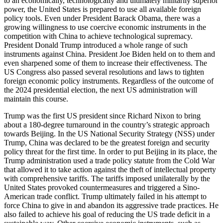
to an economically, technologically and ultimately militarily superior
power, the United States is prepared to use all avail­able foreign
policy tools. Even under President Barack Obama, there was a
growing willingness to use coer­cive economic instruments in the
competition with China to achieve technological supremacy.
President Donald Trump introduced a whole range of such
instruments against China. President Joe Biden held on to them and
even sharpened some of them to increase their effectiveness. The
US Congress also passed several resolutions and laws to tighten
foreign economic policy instruments. Regardless of the out­come of
the 2024 presidential election, the next US administration will
maintain this course.
Trump was the first US president since Richard Nixon to bring
about a 180-degree turnaround in the country’s strategic approach
towards Beijing. In the US National Security Strategy (NSS) under
Trump, China was declared to be the greatest foreign and security
policy threat for the first time. In order to put Beijing in its place, the
Trump administration used a trade policy statute from the Cold War
that allowed it to take action against the theft of intellectual prop­erty
with comprehensive tariffs. The tariffs imposed unilaterally by the
United States provoked countermeasures and triggered a Sino-
American trade con­flict. Trump ultimately failed in his attempt to
force China to give in and abandon its aggressive trade practices. He
also failed to achieve his goal of reduc­ing the US trade deficit in a