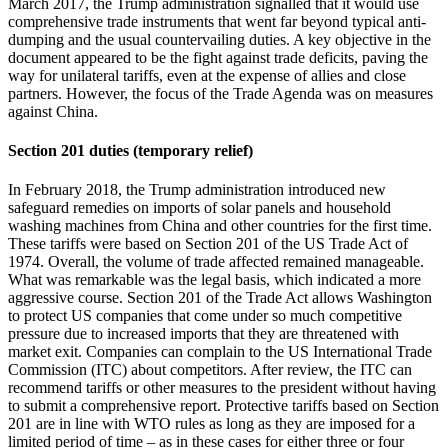
March 2017, the Trump administration signalled that it would use
comprehensive trade instruments that went far beyond typical anti-
dumping and the usual countervailing duties. A key objective in the
document appeared to be the fight against trade deficits, paving the
way for unilateral tariffs, even at the ex­pense of allies and close
partners. However, the focus of the Trade Agenda was on measures
against China.
Section 201 duties (temporary relief)
In February 2018, the Trump administration intro­duced new
safeguard remedies
on imports of solar panels and household
washing machines from China and other countries for the first time.
These tariffs were based on Section 201 of the US Trade Act of
1974. Overall, the volume of trade affected remained manageable.
What was remarkable was the legal basis, which indicated a more
aggressive course. Sec­tion 201 of the Trade Act allows Washington
to pro­tect US companies that come under so much compe­titive
pressure due to increased imports that they are threatened with
market exit. Companies can complain to the US International Trade
Commission (ITC) about competitors. After review, the ITC can
recommend tariffs or other measures to the president without hav­ing
to submit a comprehensive report. Protective tariffs based on Section
201 are in line with WTO rules as long as they are imposed for a
limited period of time – as in these cases for either three or four