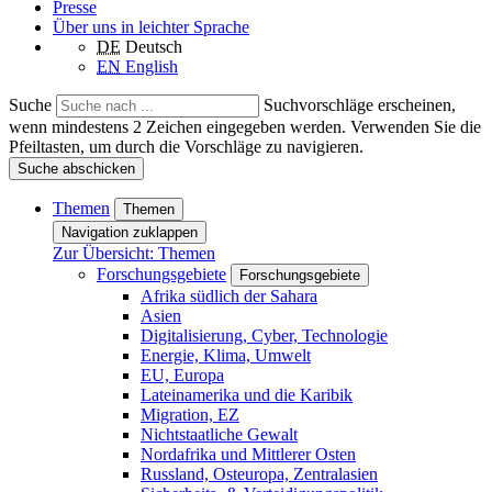
Presse
Über uns in leichter Sprache
DE
Deutsch
EN
English
Suche
Suchvorschläge erscheinen,
wenn mindestens 2 Zeichen eingegeben werden. Verwenden Sie die
Pfeiltasten, um durch die Vorschläge zu navigieren.
Suche abschicken
Themen
Themen
Navigation zuklappen
Zur Übersicht: Themen
Forschungsgebiete
Forschungsgebiete
Afrika südlich der Sahara
Asien
Digitalisierung, Cyber, Technologie
Energie, Klima, Umwelt
EU, Europa
Lateinamerika und die Karibik
Migration, EZ
Nichtstaatliche Gewalt
Nordafrika und Mittlerer Osten
Russland, Osteuropa, Zentralasien