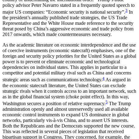
policy advisor Peter Navarro stated in a frequently quoted speech to
3
major US companies: “Economic security is national secu­rity”.
In
the president’s annually published trade strategies, the US Trade
Representative and the White House made reference to the security
threat posed by China’s aggressive economic and trade policy from
2017 onwards, which made countermeasures necessary.
As the academic literature on economic interdepend­ence and the use
of coercive instruments (economic statecraft) emphasises, one of the
foreign and security policy priorities for the United States as a global
power is to prevent or eliminate economic and technological
dependencies on individual states. This applies in par­ticular to a
competitor and potential military rival such as China and concerns
4
strategic areas such as com­munications technology.
As argued in
the eco­nomic statecraft literature, the United States can ex­clude
strategic rivals when it controls access to an im­por­tant network, such
as in the global financial sys­tem (choke point effect). In this way,
5
Washington secures a position of relative supremacy.
The Trump
administration openly and almost unreservedly used all available
economic control instruments to expand US dominance in global
networks, particularly vis-à-vis China, and to assert US interests.
Both the Repub­licans and the Democrats supported the new course.
This was reflected in several pieces of legislation that received
bipartisan support in Congress. They concerned, for example, the