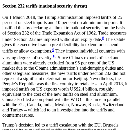
Section 232 tariffs (national security threat)
On 1 March 2018, the Trump administration imposed tariffs of 25
per cent on steel imports and 10 per cent on aluminium imports. It
justified this by declaring a “threat to national security” on the basis
of Section 232 of the Trade Expansion Act of 1962.
Trade meas­
ures
8
under Section 232 are imposed without an expiry
date.
The statute
gives the executive branch great flexibility to extend or suspend
9
tariffs or allow exemp­tions.
They impact individual countries with
10
varying degrees of severity.
Since China’s exports of steel and
aluminium were already excluded from 95 per cent of the US
market due to the Obama administration’s anti-dumping duties and
other safeguard meas­ures, the new tariffs under Section 232 did not
repre­sent a significant deterioration for Beijing. Never­theless, the
People’s Republic was the first country to retaliate – in April 2018, it
imposed tariffs on US exports worth US$2.4 billion, roughly
equivalent to the cost of the new tariffs on steel and aluminium.
China also filed a complaint with the WTO – this time in parallel
with the EU, Canada, India, Mexico, Nor­way, Russia, Switzerland
and Turkey – which led to an investigation into the tariffs and
countermeasures.
Trump’s decision led to a tariff escalation with the EU. Brussels