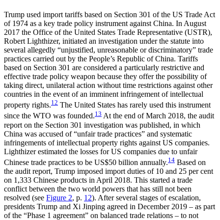
Trump used import tariffs based on Section 301 of the US Trade Act
of 1974 as a key trade policy instrument against China. In August
2017 the Office of the United States Trade Representative (USTR),
Robert Lighthizer, initiated an investigation under the statute into
sev­eral allegedly “unjustified, unreasonable or discriminatory” trade
practices carried out by the People’s Republic of China. Tariffs
based on Section 301 are considered a particularly restrictive and
effective trade policy weapon because they offer the possibility of
taking direct, unilateral action without time restric­tions against other
countries in the event of an immi­nent infringement of intellectual
12
property rights.
The United States has rarely used this instrument
13
since the WTO was founded.
At the end of March 2018, the audit
report on the
Section 301
inves­tiga­tion was published
, in which
China was accused of “unfair trade practices” and systematic
infringements of intellectual property rights against US companies.
Lighthizer estimated the losses for US companies due to unfair
14
Chinese trade practices to be US$50 billion annually.
Based on
the audit report, Trump imposed import duties of 10 and 25 per cent
on 1,333 Chinese products in April 2018. This started a trade
conflict between the two world powers that has still not been
resolved (see
Figure 2
, p.
12
). After several stages of escalation,
presidents Trump and Xi Jinping agreed in December 2019 – as part
of the “Phase 1 agreement” on balanced trade relations – to not