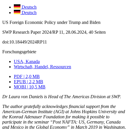
Deutsch
Deutsch
US Foreign Economic Policy under Trump and Biden
SWP Research Paper 2024/RP 11, 28.06.2024, 40 Seiten
doi:10.18449/2024RP11
Forschungsgebiete
USA, Kanada
Wirtschaft, Handel, Ressourcen
PDF | 2,0 MB
EPUB | 2,2 MB
MOBI | 10,5 MB
Dr Laura von Daniels is Head of The Americas Division at SWP.
The author gratefully acknowledges financial support from the
American-German Institute (AGI) at Johns Hopkins Uni­versity and
the Konrad Adenauer Foundation for making it possible to
participate in the seminar “Post NAFTA: US, Germany, Canada
and Mexico in the Global Economy” in March 2019 in Washington,