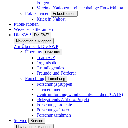
Folgen
Vereinte Nationen und nachhaltige Entwicklung
Fokusthemen
Fokusthemen
Krieg in Nahost
Publikationen
Wissenschaftler:innen
Die SWP
Die SWP
Navigation zuklappen
Zur Übersicht: Die SWP
Über uns
Über uns
Team A-Z
Organisation
Grundlegendes
Freunde und Förderer
Forschung
Forschung
Forschungsgruppen
Themenlinien
Centrum für angewandte Türkeistudien (CATS)
»Megatrends Afrika«-Projekt
Forschungsprojekte
Forschungscluster
Forschungsrahmen
Service
Service
Navigation zuklappen