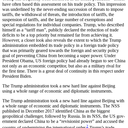
have often based this assessment on his trade policy. This impression
was underlined by the never-ending succession of threats to impose
tariffs, the withdrawal of threats, the introduction of tariffs, the
suspension of tariffs, and the large number of exemptions and
special regulations for individual companies. Trump, who described
himself as a “tariff man”, publicly declared the reduction of trade
deficits to be a top priority but remained far from achieving it.
However, a closer look also reveals the extent to which the Trump
administration embedded its trade policy in a foreign trade policy
that was primarily geared to­wards the foreign and security policy
goal of pre­vent­ing China from becoming a super power. Under
Presi­dent Obama, US foreign policy had already begun to see China
not only as an economic competitor, but also as a military rival for
the first time. There is a great deal of continuity in this respect under
President Biden.
The Trump administration took a new hard line against Beijing
using a whole range of economic and diplomatic instruments.
The Trump administration took a new hard line against Beijing with
a whole range of economic and diplomatic instruments. The NSS
published in Decem­ber 2017 identified China as the biggest
geopolitical challenger, followed by Russia. In its NSS, the US gov­
ernment declared China to be a “revisionist power” and accused the
2
country of undermining the inter­national order.
Trump’s trade