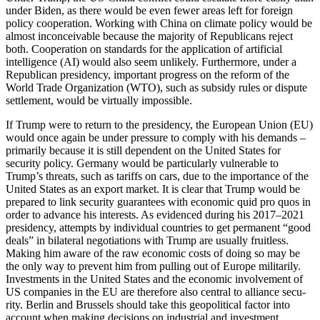
under Biden, as there would be even fewer areas left for foreign
policy cooperation. Working with China on climate policy would be
almost inconceivable because the majority of Republicans reject
both. Co­operation on standards for the application of artificial
intelligence (AI) would also seem unlikely. Furthermore, under a
Republican presidency, important progress on the reform of the
World Trade Organization (WTO), such as subsidy rules or dispute
settle­ment, would be virtually impossible.
If Trump were to return to the presidency, the Euro­pean Union (EU)
would once again be under pressure to comply with his demands –
primarily because it is still dependent on the United States for
security policy. Germany would be particularly vul­nerable to
Trump’s threats, such as tariffs on cars, due to the importance of the
United States as an ex­port market. It is clear that Trump would be
prepared to link security guarantees with economic quid pro quos in
order to advance his interests. As evidenced during his 2017–2021
presidency, attempts by indi­vidual countries to get permanent “good
deals” in bi­lateral negotiations with Trump are usually fruit­less.
Making him aware of the raw economic costs of doing so may be
the only way to prevent him from pulling out of Europe militarily.
Investments in the United States and the economic involvement of
US companies in the EU are therefore also central to alliance secu­
rity. Berlin and Brussels should take this geo­political factor into
account when making decisions on industrial and investment