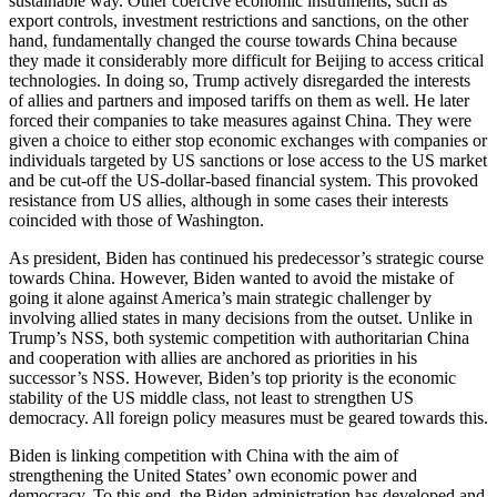
sustainable way. Other coercive economic instruments, such as
export con­trols, investment restrictions and sanctions, on the other
hand, fundamentally changed the course to­wards China because
they made it considerably more difficult for Beijing to access critical
technologies. In doing so, Trump actively disregarded the interests
of allies and partners and imposed tariffs on them as well. He later
forced their companies to take meas­ures against China. They were
given a choice to either stop economic exchanges with companies or
individ­uals targeted by US sanctions or lose access to the US market
and be cut-off the US-dollar-based financial system. This provoked
resistance from US allies, al­though in some cases their interests
coincided with those of Washington.
As president, Biden has continued his predecessor’s strategic course
towards China. However, Biden wanted to avoid the mistake of
going it alone against America’s main strategic challenger by
involving allied states in many decisions from the outset. Unlike in
Trump’s NSS, both systemic competition with authoritarian China
and cooperation with allies are anchored as priorities in his
successor’s NSS. However, Biden’s top priority is the economic
stability of the US middle class, not least to strengthen US
democracy. All for­eign policy measures must be geared towards this.
Biden is linking competition with China with the aim of
strengthening the United States’ own economic power and
democracy. To this end, the Biden admin­istration has developed and