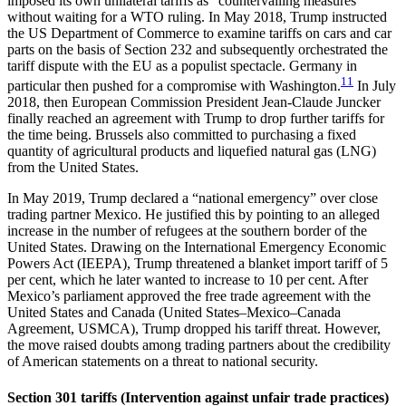
imposed its own unilateral tariffs as “countervailing measures”
without waiting for a WTO ruling. In May 2018, Trump instructed
the US Depart­ment of Commerce to examine tariffs on cars and car
parts on the basis of Section 232 and subsequently orchestrated the
tariff dispute with the EU as a popu­list spectacle. Germany in
11
particular then pushed for a compromise with Washington.
In July
2018, then European Commission President Jean-Claude Juncker
finally reached an agreement with Trump to drop further tariffs for
the time being. Brussels also com­mitted to purchasing a fixed
quantity of agricultural products and liquefied natural gas (LNG)
from the United States.
In May 2019, Trump declared a “national emer­gency” over close
trading partner Mexico. He justified this by pointing to an alleged
increase in the number of refugees at the southern border of the
United States. Drawing on the International Emergency Eco­nomic
Powers Act (IEEPA), Trump threatened a blan­ket import tariff of 5
per cent, which he later wanted to increase to 10 per cent. After
Mexico’s parliament approved the free trade agreement with the
United States and Canada (United States–Mexico–Canada
Agreement, USMCA), Trump dropped his tariff threat. However,
the move raised doubts among trading part­ners about the credibility
of American statements on a threat to national security.
Section 301 tariffs (Intervention against unfair trade practices)