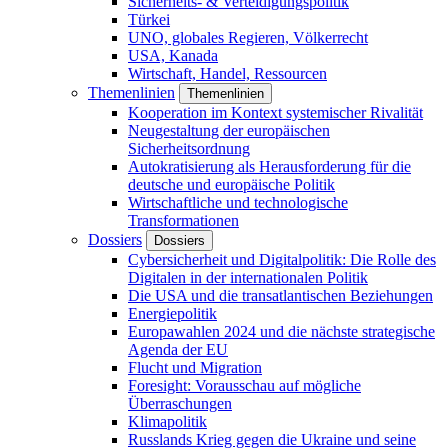
Sicherheits- & Verteidigungspolitik
Türkei
UNO, globales Regieren, Völkerrecht
USA, Kanada
Wirtschaft, Handel, Ressourcen
Themenlinien
Themenlinien
Kooperation im Kontext systemischer Rivalität
Neugestaltung der europäischen
Sicherheitsordnung
Autokratisierung als Herausforderung für die
deutsche und europäische Politik
Wirtschaftliche und technologische
Transformationen
Dossiers
Dossiers
Cybersicherheit und Digitalpolitik: Die Rolle des
Digitalen in der internationalen Politik
Die USA und die transatlantischen Beziehungen
Energiepolitik
Europawahlen 2024 und die nächste strategische
Agenda der EU
Flucht und Migration
Foresight: Vorausschau auf mögliche
Überraschungen
Klimapolitik
Russlands Krieg gegen die Ukraine und seine