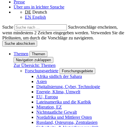
Presse
Über uns in leichter Sprache
DE
Deutsch
EN
English
Suche
Suchvorschläge erscheinen,
wenn mindestens 2 Zeichen eingegeben werden. Verwenden Sie die
Pfeiltasten, um durch die Vorschläge zu navigieren.
Suche abschicken
Themen
Themen
Navigation zuklappen
Zur Übersicht: Themen
Forschungsgebiete
Forschungsgebiete
Afrika südlich der Sahara
Asien
Digitalisierung, Cyber, Technologie
Energie, Klima, Umwelt
EU, Europa
Lateinamerika und die Karibik
Migration, EZ
Nichtstaatliche Gewalt
Nordafrika und Mittlerer Osten
Russland, Osteuropa, Zentralasien