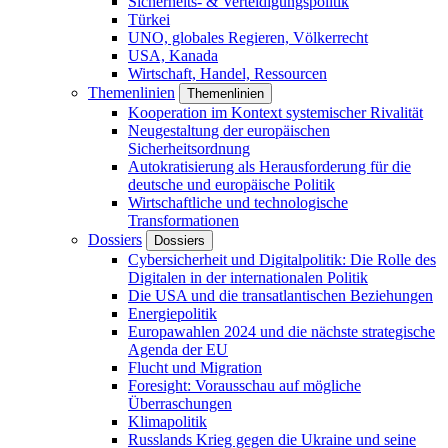
Sicherheits- & Verteidigungspolitik
Türkei
UNO, globales Regieren, Völkerrecht
USA, Kanada
Wirtschaft, Handel, Ressourcen
Themenlinien
Themenlinien
Kooperation im Kontext systemischer Rivalität
Neugestaltung der europäischen
Sicherheitsordnung
Autokratisierung als Herausforderung für die
deutsche und europäische Politik
Wirtschaftliche und technologische
Transformationen
Dossiers
Dossiers
Cybersicherheit und Digitalpolitik: Die Rolle des
Digitalen in der internationalen Politik
Die USA und die transatlantischen Beziehungen
Energiepolitik
Europawahlen 2024 und die nächste strategische
Agenda der EU
Flucht und Migration
Foresight: Vorausschau auf mögliche
Überraschungen
Klimapolitik
Russlands Krieg gegen die Ukraine und seine