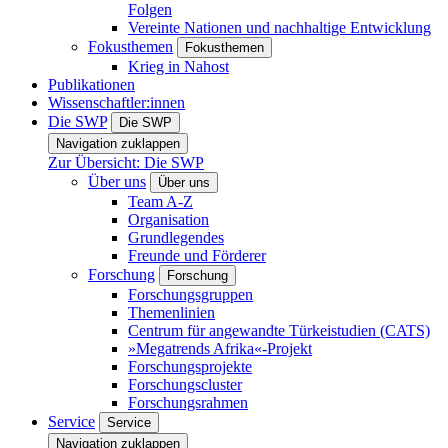
Folgen
Vereinte Nationen und nachhaltige Entwicklung
Fokusthemen
Fokusthemen
Krieg in Nahost
Publikationen
Wissenschaftler:innen
Die SWP
Die SWP
Navigation zuklappen
Zur Übersicht: Die SWP
Über uns
Über uns
Team A-Z
Organisation
Grundlegendes
Freunde und Förderer
Forschung
Forschung
Forschungsgruppen
Themenlinien
Centrum für angewandte Türkeistudien (CATS)
»Megatrends Afrika«-Projekt
Forschungsprojekte
Forschungscluster
Forschungsrahmen
Service
Service
Navigation zuklappen