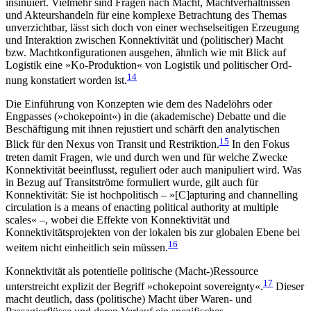
insinuiert. Vielmehr sind Fragen nach Macht, Machtverhältnissen
und Akteurs­handeln für eine komplexe Betrachtung des Themas
unverzichtbar, lässt sich doch von einer wechselseitigen Erzeugung
und Interaktion zwischen Konnektivität und (politischer) Macht
bzw. Machtkonfigurationen ausgehen, ähnlich wie mit Blick auf
Logistik eine »Ko-Produktion« von Logistik und politischer Ord­
14
nung konstatiert worden ist.
Die Einführung von Konzepten wie dem des Nadel­öhrs oder
Engpasses (»chokepoint«) in die (akademische) Debatte und die
Beschäftigung mit ihnen re­justiert und schärft den analytischen
15
Blick für den Nexus von Transit und Restriktion.
In den Fokus
treten damit Fragen, wie und durch wen und für welche Zwecke
Konnektivität beeinflusst, reguliert oder auch manipuliert wird. Was
in Bezug auf Transit­ströme formuliert wurde, gilt auch für
Konnektivität: Sie ist hochpolitisch – »[C]apturing and channelling
circulation is a means of enacting political authority at multiple
scales« –, wobei die Effekte von Konnektivität und
Konnektivitätsprojekten von der lokalen bis zur globalen Ebene bei
16
weitem nicht einheitlich sein müssen.
Konnektivität als potentielle politische (Macht-)Res­source
17
unterstreicht explizit der Begriff »chokepoint sovereignty«.
Dieser
macht deutlich, dass (politische) Macht über Waren- und