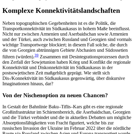
Komplexe Konnektivitätslandschaften
Neben topographischen Gegebenheiten ist es die Politik, die
Transportkonnektivität im Süd­kaukasus in hohem Maße beeinflusst.
Nicht nur zwischen Armenien und Aserbaidschan sowie Armenien
und der Türkei, auch zwischen Russland und Georgien sind vormals
wichtige Transportwege blockiert; in diesem Fall solche, die durch
die von Georgien ab­trünnigen Gebiete Abchasien und Südossetien
39
führen (würden).
Zusammen mit Desintegrationsprozessen durch
den Zerfall der Sowjetunion haben Krieg und Konflikt die regionale
Konnektivität und Diskonnektivität im Südkaukasus in der
postsowjetischen Zeit maßgeblich geprägt. Wie stellt sich
Dis-/Konnektivität im Südkaukasus gegenwärtig, über diskursive
Imagi­nationen hinaus, dar?
Von der Nischenoption zu neuen Chancen?
In Gestalt der Bahnlinie Baku–Tiflis–Kars gibt es eine regionale
Großinfrastruktur im Schienenbereich, die Aserbaidschan, Georgien
und die Türkei verbindet und die in aktuellen Debatten um mögliche
Absorptionsfähigkeiten von Fracht figuriert, welche bis zur
russischen Invasion der Ukraine im Februar 2022 über die nördliche
Route via Russland zwischen Asien und Europa transportiert wurde.