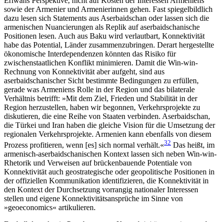
Eriwans Perspektive, nicht auf Kosten der Interessen Armeniens
sowie der Armenier und Armenierinnen gehen. Fast spiegelbildlich
dazu lesen sich Statements aus Aserbaidschan oder lassen sich die
armenischen Nuancierungen als Replik auf aserbaidschanische
Positionen lesen. Auch aus Baku wird verlautbart, Konnektivität
habe das Potential, Länder zusammenzubringen. Derart hergestellte
öko­nomische Interdependenzen könnten das Risiko für
zwischenstaatlichen Konflikt minimieren. Damit die Win-win-
Rechnung von Konnektivität aber auf­geht, sind aus
aserbaidschanischer Sicht bestimmte Bedin­gungen zu erfüllen,
gerade was Armeniens Rolle in der Region und das bilaterale
Verhältnis betrifft: »Mit dem Ziel, Frieden und Stabilität in der
Region herzu­stellen, haben wir begonnen, Verkehrs­projekte zu
diskutieren, die eine Reihe von Staaten verbinden. Aserbaidschan,
die Türkei und Iran haben die gleiche Vision für die Umsetzung der
regionalen Verkehrs­projekte. Armenien kann ebenfalls von diesem
32
Pro­zess profitieren, wenn [es] sich normal verhält.«
Das heißt, im
armenisch-aserbaidschani­schen Kontext lassen sich neben Win-win-
Rhetorik und Verweisen auf brückenbauende Potentiale von
Konnektivität auch geostrategische oder geopolitische Posi­tionen in
der offiziellen Kommunikation identifi­zieren, die Konnektivität in
den Kon­text der Durchsetzung vor­rangig nationaler Interessen
stellen und eigene Kon­nek­tivitätsansprüche im Sinne von
»geoeconomics« artikulieren.