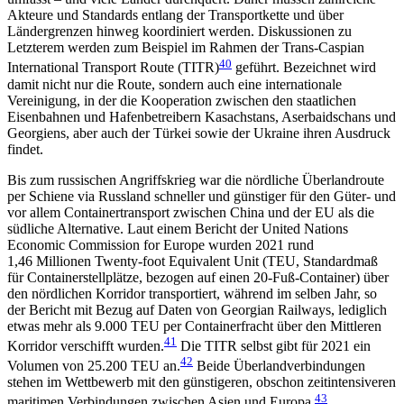
Akteure und Standards entlang der Transportkette und über
Ländergrenzen hinweg koordiniert werden. Diskussionen zu
Letzterem werden zum Beispiel im Rahmen der Trans-Caspian
40
International Transport Route (TITR)
geführt. Bezeichnet wird
damit nicht nur die Route, sondern auch eine internationale
Vereinigung, in der die Kooperation zwischen den staatlichen
Eisenbahnen und Hafenbetreibern Kasachstans, Aser­baidschans und
Georgiens, aber auch der Türkei sowie der Ukraine ihren Ausdruck
findet.
Bis zum russischen Angriffskrieg war die nördliche Überlandroute
per Schiene via Russland schneller und günstiger für den Güter- und
vor allem Containertransport zwischen China und der EU als die
südliche Alternative. Laut einem Bericht der United Nations
Economic Com­mission for Europe wurden 2021 rund
1,46 Millionen Twenty-foot Equivalent Unit (TEU, Standardmaß
für Containerstellplätze, bezogen auf einen 20-Fuß-Container) über
den nördlichen Korri­dor transportiert, während im selben Jahr, so
der Bericht mit Bezug auf Daten von Georgian Railways, lediglich
etwas mehr als 9.000 TEU per Containerfracht über den Mittleren
41
Korridor verschifft wurden.
Die TITR selbst gibt für 2021 ein
42
Volumen von 25.200 TEU an.
Beide Überlandverbindungen
stehen im Wettbewerb mit den günstigeren, obschon zeit­intensiveren
43
maritimen Verbindungen zwischen Asien und Europa.