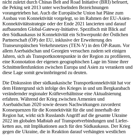
nicht zuletzt durch Chinas Belt and Road Initiative (BRI) befeuert,
die Peking seit 2013 unter wechselnden Bezeichnungen
vorangetrieben hat. Auch die Europäische Union hat Pläne zum
Ausbau von Konnektivität vorgelegt, so im Rahmen der EU-Asien-
Konnektivitätsstrategie oder der Ende 2021 lancierten und darauf
aufbauenden Global-Gateway-Initiative. Spezifisch mit Blick auf
den Süd­kaukasus ist Konnektivität ein Schwerpunkt der Östlichen
Partnerschaft (ÖP) der EU, inklusive der Erweiterung des
Transeuropäischen Verkehrsnetzes (TEN-V) in den ÖP-Raum. Vor
allem Aserbaidschan und Georgien versuchen zudem seit einigen
Jahren, sich als Transportknotenpunkte in der Region zu profilieren,
eine Konnotation der eigenen geographischen Lage im Sinne ihrer
Schnittstellenfunktion zwischen Europa und Asien zu verankern und
diese Lage somit gewinnbringend zu deuten.
Die Diskussion über südkaukasische Transportkonnektivität hat vor
dem Hintergrund sich infolge des Krieges in und um Bergkarabach
verändernder regionaler Kräfteverhältnisse eine Aktualisierung
erfahren. Während der Krieg zwischen Armenien und
Aserbaidschan 2020 sowie dessen Nachwirkungen zuvorderst
Konsequenzen für die Konnektivität für die und innerhalb der
Region hat, wirkt sich Russ­lands Angriff auf die gesamte Ukraine
2022 im globa­len Maßstab auf Transportverbindungen und Liefer­
ketten aus, mit Implikationen auch für den Süd­kaukasus. Der Krieg
gegen die Ukraine, die in Reak­tion darauf verhängten westlichen