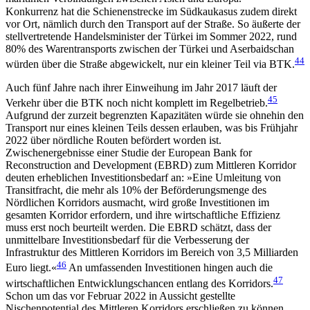
Konkurrenz hat die Schienenstrecke im Südkaukasus zudem direkt
vor Ort, näm­lich durch den Transport auf der Straße. So äußerte der
stellvertretende Handelsminister der Türkei im Sommer 2022, rund
80% des Warentransports zwi­schen der Türkei und Aserbaidschan
44
würden über die Straße abgewickelt, nur ein kleiner Teil via BTK.
Auch fünf Jahre nach ihrer Einweihung im Jahr 2017 läuft der
45
Verkehr über die BTK noch nicht kom­plett im Regelbetrieb.
Aufgrund der zurzeit begrenz­ten Kapazitäten würde sie ohnehin den
Transport nur eines kleinen Teils dessen erlauben, was bis Frühjahr
2022 über nördliche Routen befördert worden ist.
Zwischenergebnisse einer Studie der European Bank for
Reconstruction and Development (EBRD) zum Mittleren Korridor
deuten erheblichen Investitionsbedarf an: »Eine Umleitung von
Transitfracht, die mehr als 10% der Beförderungsmenge des
Nördlichen Korridors ausmacht, wird große Investitionen im
gesamten Korridor erfordern, und ihre wirtschaftliche Effizienz
muss erst noch beurteilt werden. Die EBRD schätzt, dass der
unmittelbare Investitionsbedarf für die Verbesserung der
Infrastruktur des Mittleren Korridors im Bereich von 3,5 Milliarden
46
Euro liegt.«
An umfassenden Investitionen hingen auch die
47
wirtschaftlichen Entwicklungschancen entlang des Korri­dors.
Schon um das vor Februar 2022 in Aus­sicht gestellte
Nischenpotential des Mittleren Korri­dors erschließen zu können,