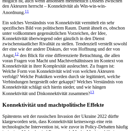
möglich ist, auch wenn ansonsten mehrheitlich Dissens zwischen
den Akteu­ren herrscht – Konnektivität als Win-win-win-
11
Anordnung.
Ein solches Verständnis von Konnektivität vermittelt ein sehr
spezifisches Bild von politischem Raum. Damit ähnelt es, obschon
unter vollkommen gegen­sätzlichen Vorzeichen, der Idee,
Konnektivität über­wiegend oder gänzlich in den Dienst
zwischenstaat­licher Rivalität zu stellen. Tendenziell verstellt sowohl
der eine wie der andere Diskurs, der von Hoffnung und der von
12
Angst,
den Blick für eine differenzierte Betrachtung, die allen
voran Fragen von Macht und Machtverhältnissen im Kontext von
Konnektivität in ihrer Komplexität ausleuchtet. Zu fragen ist:
Welche Form von Konnektivität wird von welchen Akteuren
verfolgt? Welche Praktiken werden durch sie legiti­miert, welche
Verbindungen hergestellt oder gekappt? Welches Verständnis von
Konnektivität schlägt sich hierin nieder, und wie hängen
13
Konnektivität und Diskonnektivität zusammen?
Konnektivität und machtpolitische Effekte
Spätestens seit der russischen Invasion der Ukraine 2022 dürfte
klargeworden sein, dass Konnektivität keineswegs eine rein
technologische Intervention ist, wie zuvor in Policy-Debatten häufig