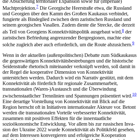
die Absicherung territorialer Expansion sowie für (imperiale)
7
Machtprojektion.
Die Georgische Heerstraße etwa, die Russland
und Georgien über den Kamm des Großen Kaukasus verbindet,
fungierte als Bindeglied zwischen dem zaristischen Russland und
seinem georgischen Vasallen. Zudem diente die Strecke, die derzeit
8
als Teil von Georgiens Konnektivitätspolitik ausgebaut wird,
der
zaristischen Befriedung angrenzender Bergregionen, mach­te eine
9
solche zugleich aber auch erforderlich, um die Route abzusichern.
Wenn in der aktuellen (außenpolitischen) Debatte zum Südkaukasus
die gegenwärtigen Konnektivitätsbestrebungen und die historische
Seidenstraße rheto­risch miteinander verknüpft werden, soll damit in
der Regel die kooperative Dimension von Konnektivität
unterstrichen werden. Dadurch wird ein Narrativ ge­stützt, mit dem
Konnektivität als förderlich für regio­nale Zusammenarbeit,
transnationalen (Waren-)Aus­tausch und die Überwindung
10
zwischenstaatlicher Trennlinien und Spannungen präsentiert wird.
Eine derartige Vorstellung von Konnektivität mit Blick auf die
Region herrscht oft in Initiativen internationaler Akteure vor. Betont
werden die transnationalen Vor­teile verbesserter Konnektivität,
zusammen mit posi­tiven Effekten für die innerstaatliche
sozioökonomische Entwicklung. Vor allem bis zur russischen Inva­
sion der Ukraine 2022 wurde Konnektivität als Poli­tikfeld gesehen,
auf dem Interessen konvergieren und erfolgreiche Kooperation