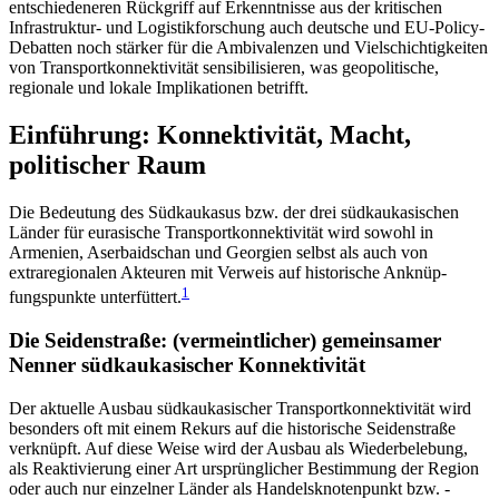
entschiedeneren Rück­griff auf Erkenntnisse aus der kritischen
Infrastruktur- und Logistikforschung auch deutsche und EU-Policy-
Debatten noch stärker für die Ambivalenzen und Vielschichtigkeiten
von Transportkonnek­ti­vität sensi­bilisieren, was geopolitische,
regionale und lokale Implikationen betrifft.
Einführung: Konnektivität, Macht,
politischer Raum
Die Bedeutung des Südkaukasus bzw. der drei süd­kaukasischen
Länder für eurasische Transportkonnek­tivität wird sowohl in
Armenien, Aserbaidschan und Georgien selbst als auch von
extraregionalen Akteu­ren mit Verweis auf historische Anknüp­
1
fungspunkte unterfüttert.
Die Seidenstraße: (vermeintlicher) gemeinsamer
Nenner südkaukasischer Konnektivität
Der aktuelle Ausbau südkaukasischer Transportkonnektivität wird
besonders oft mit einem Rekurs auf die historische Seidenstraße
verknüpft. Auf diese Weise wird der Ausbau als Wiederbelebung,
als Re­aktivierung einer Art ursprünglicher Bestimmung der Region
oder auch nur einzelner Länder als Handelsknotenpunkt bzw. -