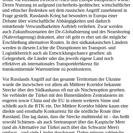
Deren Nutzung ist aufgrund (sicherheits-)politischer, wirtschaftlicher
und ethischer Bedenken seit dem russischen Angriff zunehmend in
Frage gestellt. Russlands Krieg hat besonders in Europa einer
Debatte über wirtschaft­liche Abhängigkeiten und dadurch
entstehende Verwundbarkeiten Auftrieb verliehen. Zwar werden
auch Zukunftsszenarien der De-Globalisierung und des Nearshoring
(Nahverlagerung) diskutiert, aber oft geht es eher um die mögliche
Erschließung alternativer Routen. In den südkaukasischen Ländern
werden in diesem Lichte die Disruptionen im Transport- und
Logistikbereich auch als Entwicklungschance gesehen: als
Gelegenheit, die Länder oder das jeweils eigene Land noch
effektiver als internationales Transportdrehkreuz für
transkontinentale Warenströme zu positionieren.
Vor Russlands Angriff auf das gesamte Territorium der Ukraine
wurde die inzwischen vor allem als Mitt­lerer Korridor bekannte
Strecke über den Südkaukasus oft nur als Nischenoption gesehen.
Sie verbindet die Türkei mit den Binnenländern Zentralasiens im
engeren sowie China und die EU in einem weiteren Sinne und
schließt auch die BTK ein. Der Mittlere Korridor bildete kaum eine
direkte und ernsthafte Konkurrenz für die nördliche Route über
Russland. Das lag daran, dass die Strecke multimodal ist – das heißt
sowohl Schienen- als auch Seetransport über das Kaspische Meer
(und als Alternative zur Türkei auch über das Schwarze Meer)
umfasst – und viele Länder durchquert. Daher müssen zahlreiche