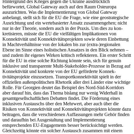
Hintergrund des Krieges gegen die Ukraine ausdrücklich
befürwortet, Global Gateway auch auf den Raum Osteuropa
auszurichten. Was die Implementierung von Global Gateway
anbelangt, stellt sich für die EU die Frage, wie eine geostrategische
Ausrichtung und ein werte­basierter Ansatz zusammengehen; nicht
nur in der Theorie, sondern auch in der Praxis. Um dies zu kon­
kretisieren, müsste die EU die vielfältigen Impli­ka­tio­nen von
Konnektivität und Konnektivitäts­projekten sowie deren Einbettung
in Machtverhältnisse von der lokalen bis zur (extra-)regionalen
Ebene im Sinne eines holistischen Ansatzes in den Blick nehmen –
und zudem ihr eigenes Wirken kritisch reflektieren. Ein erster Schritt
für die EU in eine solche Richtung könnte sein, sich für genuin
inklusi­ve und trans­parente Multi-Stakeholder-Prozesse in Bezug auf
Kon­nektivität und konkrete von der EU geförderte Kon­nek­
tivitätsprojekte einzusetzen. Transportkonnektivität spielt in der
offiziellen außenpolitischen Rhetorik aller drei Länder eine wichtige
Rolle. Für Georgien deutet das Beispiel des Nord-Süd-Korridors
aber darauf hin, dass das Thema bislang nur wenig Widerhall in
gesamtgesellschaftlichen Debatten findet. Die Förde­rung eines
inklusiven Austauschs über den Mehrwert, aber auch über die
Risiken von Konnektivität und Konnektivitätsprojekten könnte dazu
beitragen, dass die verschiedenen Auffassungen mehr Gehör finden
und daraufhin bei Ausgestaltung und Implementierung
entsprechenden EU-Engagements besser berück­sichtigt werden.
Gleichzeitig könnte ein solcher Aus­tausch zusammen mit einem