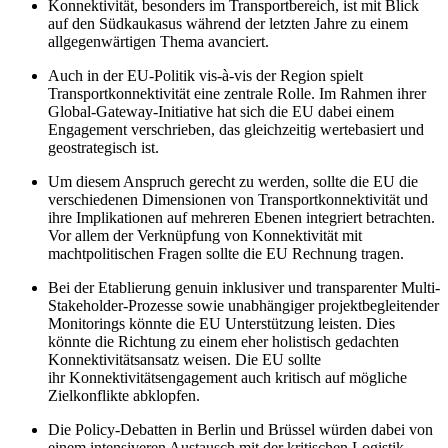
Konnektivität, besonders im Transportbereich, ist mit Blick
auf den Südkaukasus während der letzten Jahre zu einem
allgegenwärtigen Thema avanciert.
Auch in der EU-Politik vis-à-vis der Region spielt
Transportkonnektivität eine zentrale Rolle. Im Rahmen ihrer
Global-Gateway-Initiative hat sich die EU dabei einem
Engagement verschrieben, das gleichzeitig werte­basiert und
geostrategisch ist.
Um diesem Anspruch gerecht zu werden, sollte die EU die
verschiedenen Dimensionen von Transportkonnektivität und
ihre Implikationen auf mehreren Ebenen integriert betrachten.
Vor allem der Verknüpfung von Konnektivität mit
machtpolitischen Fragen sollte die EU Rechnung tragen.
Bei der Etablierung genuin inklusiver und transparenter Multi-
Stake­holder-Prozesse sowie unabhängiger projektbegleitender
Moni­torings könnte die EU Unterstützung leisten. Dies
könnte die Richtung zu einem eher holistisch gedachten
Konnektivitätsansatz weisen. Die EU sollte
ihr Konnektivitätsengagement auch kritisch auf mögliche
Zielkonflikte abklopfen.
Die Policy-Debatten in Berlin und Brüssel würden dabei von
einem intensiveren Austausch mit der kritischen Logistik-,