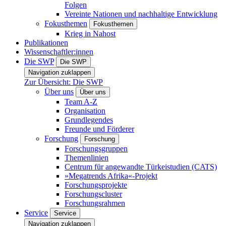
Folgen
Vereinte Nationen und nachhaltige Entwicklung
Fokusthemen
Fokusthemen
Krieg in Nahost
Publikationen
Wissenschaftler:innen
Die SWP
Die SWP
Navigation zuklappen
Zur Übersicht: Die SWP
Über uns
Über uns
Team A-Z
Organisation
Grundlegendes
Freunde und Förderer
Forschung
Forschung
Forschungsgruppen
Themenlinien
Centrum für angewandte Türkeistudien (CATS)
»Megatrends Afrika«-Projekt
Forschungsprojekte
Forschungscluster
Forschungsrahmen
Service
Service
Navigation zuklappen