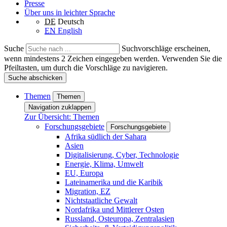
Presse
Über uns in leichter Sprache
DE
Deutsch
EN
English
Suche
Suchvorschläge erscheinen,
wenn mindestens 2 Zeichen eingegeben werden. Verwenden Sie die
Pfeiltasten, um durch die Vorschläge zu navigieren.
Suche abschicken
Themen
Themen
Navigation zuklappen
Zur Übersicht: Themen
Forschungsgebiete
Forschungsgebiete
Afrika südlich der Sahara
Asien
Digitalisierung, Cyber, Technologie
Energie, Klima, Umwelt
EU, Europa
Lateinamerika und die Karibik
Migration, EZ
Nichtstaatliche Gewalt
Nordafrika und Mittlerer Osten
Russland, Osteuropa, Zentralasien