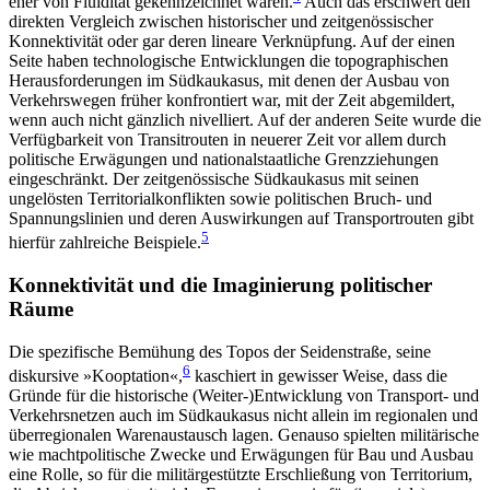
eher von Fluidität gekennzeichnet waren.
Auch das erschwert den
direkten Vergleich zwischen historischer und zeitgenössischer
Konnek­tivität oder gar deren lineare Verknüpfung. Auf der einen
Seite haben technologische Entwicklungen die topographischen
Herausforderungen im Südkaukasus, mit denen der Ausbau von
Verkehrswegen früher konfrontiert war, mit der Zeit abgemildert,
wenn auch nicht gänzlich nivelliert. Auf der anderen Seite wurde die
Verfügbarkeit von Transitrouten in neue­rer Zeit vor allem durch
politische Erwägungen und nationalstaatliche Grenzziehungen
eingeschränkt. Der zeitgenössische Südkaukasus mit seinen
ungelös­ten Territorialkonflikten sowie politischen Bruch- und
Spannungslinien und deren Auswirkungen auf Transportrouten gibt
5
hierfür zahlreiche Beispiele.
Konnektivität und die Imaginierung politischer
Räume
Die spezifische Bemühung des Topos der Seiden­straße, seine
6
diskursive »Kooptation«,
kaschiert in gewisser Weise, dass die
Gründe für die historische (Weiter-)Entwicklung von Transport- und
Verkehrsnetzen auch im Südkaukasus nicht allein im regio­nalen und
überregionalen Warenaustausch lagen. Genauso spielten militärische
wie machtpolitische Zwecke und Erwägungen für Bau und Ausbau
eine Rolle, so für die militärgestützte Erschließung von Territorium,