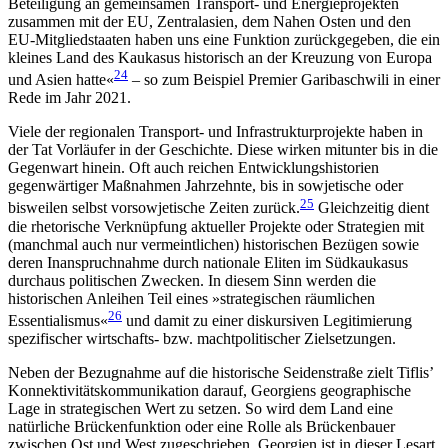
Beteiligung an gemeinsamen Transport- und Energie­projekten
zusammen mit der EU, Zentralasien, dem Nahen Osten und den
EU-Mitgliedstaaten haben uns eine Funktion zurückgegeben, die ein
kleines Land des Kaukasus historisch an der Kreuzung von Europa
24
und Asien hatte«
– so zum Beispiel Premier Gariba­schwili in einer
Rede im Jahr 2021.
Viele der regionalen Transport- und Infrastrukturprojekte haben in
der Tat Vorläufer in der Geschichte. Diese wirken mitunter bis in die
Gegenwart hinein. Oft auch reichen Entwicklungshistorien
gegenwärtiger Maßnahmen Jahrzehnte, bis in sowjetische oder
25
bisweilen selbst vorsowjetische Zeiten zurück.
Gleichzeitig dient
die rhetorische Verknüpfung aktu­eller Projekte oder Strategien mit
(manchmal auch nur vermeintlichen) historischen Bezügen sowie
deren Inanspruchnahme durch nationale Eliten im Südkaukasus
durchaus politischen Zwecken. In diesem Sinn werden die
historischen Anleihen Teil eines »strategischen räumlichen
26
Essentialismus«
und damit zu einer diskursiven Legitimierung
spezi­fischer wirtschafts- bzw. machtpolitischer Zielsetzungen.
Neben der Bezugnahme auf die historische Seidenstraße zielt Tiflis’
Konnektivitätskommunikation darauf, Georgiens geographische
Lage in strategischen Wert zu setzen. So wird dem Land eine
natürliche Brückenfunktion oder eine Rolle als Brückenbauer
zwischen Ost und West zugeschrieben. Georgien ist in dieser Lesart