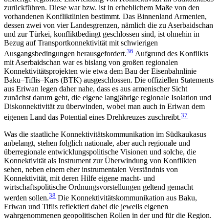
zurückführen. Diese war bzw. ist in erheblichem Maße von den
vorhandenen Konfliktlinien bestimmt. Das Binnenland Armenien,
dessen zwei von vier Landesgrenzen, nämlich die zu Aserbaidschan
und zur Türkei, konfliktbedingt geschlossen sind, ist ohnehin in
Bezug auf Transportkonnektivität mit schwierigen
36
Ausgangsbedingungen herausgefordert.
Aufgrund des Konflikts
mit Aserbaidschan war es bislang von großen regionalen
Konnektivitätsprojekten wie etwa dem Bau der Eisenbahnlinie
Baku–Tiflis–Kars (BTK) ausgeschlossen. Die offiziellen Statements
aus Eriwan legen daher nahe, dass es aus armenischer Sicht
zunächst darum geht, die eigene langjährige regionale Isolation und
Diskonnektivität zu überwinden, wobei man auch in Eriwan dem
37
eigenen Land das Potential eines Drehkreuzes zuschreibt.
Was die staatliche Konnektivitätskommunikation im Südkaukasus
anbelangt, stehen folglich nationale, aber auch regionale und
überregionale entwicklungs­politische Visionen und solche, die
Konnektivität als Instrument zur Überwindung von Konflikten
sehen, neben einem eher instrumentalen Verständnis von
Konnektivität, mit deren Hilfe eigene macht- und
wirtschaftspolitische Ordnungsvorstellungen geltend gemacht
38
werden sollen.
Die Konnektivitätskommunikation aus Baku,
Eriwan und Tiflis reflektiert dabei die jeweils eigenen
wahrgenommenen geopolitischen Rollen in der und für die Region.