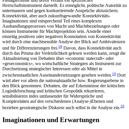
Passagierflüsse und deren Verlauf ein spezifisches
Herrschaftsinstrument dar­stellt. Es ermöglicht, politische Autorität zu
untermauern und gegen konkurrierende Ansprüche abzu­sichern.
Konnektivität, aber auch zukunftsgewandte Konnektivitäts-
Imaginationen sind entsprechend Teil eines komplexen
Aushandlungsprozesses von Macht und Machtbeziehungen oder
können Instrumente für Machtprojektion sein. Anstelle einer
einseitig positi­ven oder negativen Konnotation von Konnektivität
wird durch eine machtsensible Analyse der Blick auf Ambivalenzen
18
und für Differenzierungen frei.
Davon, dass Konnektivität auch
durch das Prisma der Verletzlichkeit gelesen werden kann, zeugt die
Aktu­a­lisierung von Debatten über »economic state­craft« oder
»geoeconomics«, wo wirtschaftliche Strate­gien als Instrument zur
Durchsetzung strategischer Inter­essen oder als Mittel in
19
zwischenstaatlichen Ausein­andersetzungen gesehen werden.
Dort
wird aber vor allem die nationalstaatliche bzw. Regierungsebene in
den Blick genommen. Debatten, die auf Erkenntnisse der kritischen
Logistikforschung und kritischen Geo­politik rekurrieren,
sensibilisieren indes umfassender für Widersprüche und
Komplexitäten auf den ver­schiedenen (Analyse-)Ebenen und
20
beziehen geostrategische Diskurse auch selbst in die Analyse ein.
Imaginationen und Erwartungen