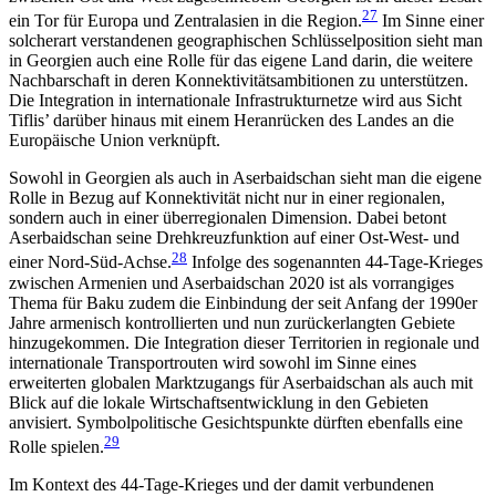
27
ein Tor für Europa und Zentralasien in die Region.
Im Sinne einer
solcherart verstandenen geographischen Schlüsselposition sieht man
in Georgien auch eine Rolle für das eigene Land darin, die weitere
Nachbarschaft in deren Konnektivitätsambitionen zu unterstützen.
Die Integration in inter­nationale Infrastrukturnetze wird aus Sicht
Tiflis’ darüber hinaus mit einem Heranrücken des Landes an die
Europäische Union verknüpft.
Sowohl in Georgien als auch in Aserbaidschan sieht man die eigene
Rolle in Bezug auf Konnektivität nicht nur in einer regionalen,
sondern auch in einer überregionalen Dimension. Dabei betont
Aserbaidschan seine Drehkreuzfunktion auf einer Ost-West- und
28
einer Nord-Süd-Achse.
Infolge des sogenannten 44-Tage-Krieges
zwischen Armenien und Aserbaidschan 2020 ist als vorrangiges
Thema für Baku zudem die Einbindung der seit Anfang der 1990er
Jahre armenisch kontrollierten und nun zurückerlangten Gebiete
hinzugekommen. Die Integration dieser Territorien in regionale und
internationale Transportrouten wird sowohl im Sinne eines
erweiterten globalen Marktzugangs für Aserbaidschan als auch mit
Blick auf die lokale Wirtschaftsentwicklung in den Gebieten
anvisiert. Symbolpolitische Gesichtspunkte dürften ebenfalls eine
29
Rolle spielen.
Im Kontext des 44-Tage-Krieges und der damit verbundenen