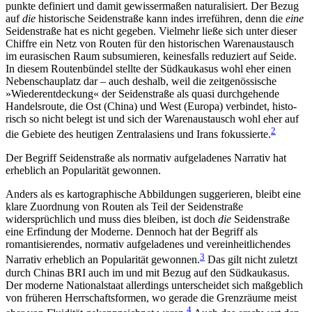
punkte definiert und damit gewis­sermaßen naturalisiert. Der Bezug
auf
die
historische Seidenstraße kann indes irreführen, denn die
eine
Seidenstraße hat es nicht gegeben. Vielmehr ließe sich unter dieser
Chiffre ein Netz von Routen für den historischen Warenaustausch
im eurasischen Raum subsumieren, keinesfalls reduziert auf Seide.
In diesem Routenbündel stellte der Südkaukasus wohl eher einen
Nebenschauplatz dar – auch deshalb, weil die zeitgenössische
»Wiederentdeckung« der Seidenstraße als quasi durchgehende
Handelsroute, die Ost (China) und West (Europa) verbindet, histo­
risch so nicht belegt ist und sich der Warenaustausch wohl eher auf
2
die Gebiete des heutigen Zentralasiens und Irans fokussierte.
Der Begriff Seidenstraße als normativ aufgeladenes Narrativ hat
erheblich an Popularität gewonnen.
Anders als es kartographische Abbildungen sugge­rieren, bleibt eine
klare Zuordnung von Routen als Teil der Seidenstraße
widersprüchlich und muss dies bleiben, ist doch
die
Seidenstraße
eine Erfindung der Moderne.
Dennoch hat der Begriff als
romantisierendes, normativ aufgeladenes und vereinheitlichendes
3
Narrativ erheblich an Popularität gewonnen.
Das gilt nicht zuletzt
durch Chinas BRI auch im und mit Bezug auf den Südkaukasus.
Der moderne Nationalstaat allerdings unterscheidet sich maßgeblich
von früheren Herrschaftsformen, wo gerade die Grenzräume meist
4