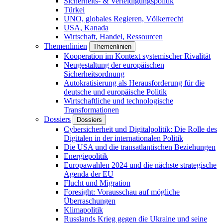
Sicherheits- & Verteidigungspolitik
Türkei
UNO, globales Regieren, Völkerrecht
USA, Kanada
Wirtschaft, Handel, Ressourcen
Themenlinien
Themenlinien
Kooperation im Kontext systemischer Rivalität
Neugestaltung der europäischen
Sicherheitsordnung
Autokratisierung als Herausforderung für die
deutsche und europäische Politik
Wirtschaftliche und technologische
Transformationen
Dossiers
Dossiers
Cybersicherheit und Digitalpolitik: Die Rolle des
Digitalen in der internationalen Politik
Die USA und die transatlantischen Beziehungen
Energiepolitik
Europawahlen 2024 und die nächste strategische
Agenda der EU
Flucht und Migration
Foresight: Vorausschau auf mögliche
Überraschungen
Klimapolitik
Russlands Krieg gegen die Ukraine und seine