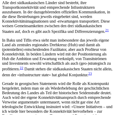
Alle drei südkaukasischen Länder sind bestrebt, ihre
Transportkonnektivität und entsprechende Infrastrukturen
auszubauen. In der dazugehörenden offi­ziellen Kommunikation, in
die diese Bestrebungen jeweils eingebettet sind, werden
Konnektivitätsimaginationen und ‑erwartungen transportiert. Diese
weisen Gemeinsamkeiten zwischen den drei süd­kau­kasischen
21
Staaten auf, doch es gibt auch Spezifika und Differenzierungen.
In Baku und Tiflis etwa sieht man insbesondere das jeweils eigene
Land als zentrales regionales Dreh­kreuz (Hub) und damit als
(potentiellen) entscheidenden Fazilitator, aber auch Profiteur von
Konnektivität. In beiden Ländern wird mit der Positionierung als
Hub die Ambition und Erwartung verknüpft, von Transitströmen
und Investments sowohl wirtschaftlich als auch (geo-)strategisch zu
22
profitieren.
Damit stehen die südkaukasischen Staaten nicht allein,
23
denn der »infrastructure state« hat global Konjunktur.
Gerade in georgischen Statements wird die Rolle als Knotenpunkt
hergeleitet, indem man sie als Wiederbelebung der geschichtlichen
Bedeutung des Landes als Teil der historischen Seidenstraße deutet.
Auch wird der eigene Konnektivitätsanspruch durch entsprechende
Verweise argumentativ untermauert, wenn nicht gar eine Art
teleologische Entwicklung insinuiert wird: »Unsere Initiativen – und
ich würde hier besonders die Konnektivität hervorheben – zur