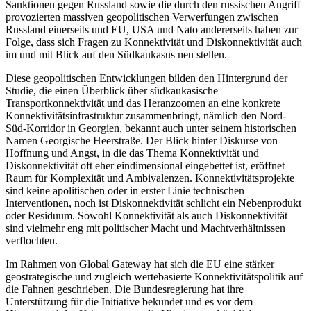
Sanktionen gegen Russland sowie die durch den russischen Angriff
provozierten massiven geopolitischen Verwerfungen zwischen
Russland einerseits und EU, USA und Nato andererseits haben zur
Folge, dass sich Fragen zu Konnek­tivität und Diskonnektivität auch
im und mit Blick auf den Südkaukasus neu stellen.
Diese geopolitischen Entwicklungen bilden den Hintergrund der
Studie, die einen Überblick über südkaukasische
Transportkonnektivität und das Heranzoomen an eine konkrete
Konnektivitätsinfrastruktur zusammenbringt, nämlich den Nord-
Süd-Korridor in Georgien, bekannt auch unter seinem historischen
Namen Georgische Heerstraße. Der Blick hinter Diskurse von
Hoffnung und Angst, in die das Thema Konnektivität und
Diskonnektivität oft eher eindimensional eingebettet ist, eröffnet
Raum für Komplexität und Ambivalenzen. Konnektivitäts­projekte
sind keine apolitischen oder in erster Linie tech­nischen
Interventionen, noch ist Diskonnektivität schlicht ein Nebenprodukt
oder Residuum. Sowohl Konnektivität als auch Diskonnektivität
sind vielmehr eng mit politischer Macht und Machtverhältnissen
verflochten.
Im Rahmen von Global Gateway hat sich die EU eine stärker
geostrategische und zugleich wertebasierte Konnektivitätspolitik auf
die Fahnen geschrieben. Die Bundesregierung hat ihre
Unterstützung für die Initiative bekundet und es vor dem