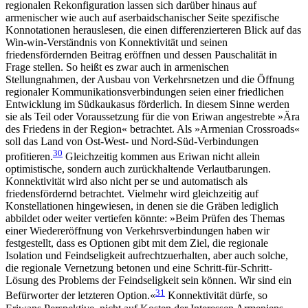
regionalen Rekonfiguration lassen sich darüber hinaus auf
armenischer wie auch auf aser­baidschanischer Seite spezifische
Konnotationen herauslesen, die einen differenzierteren Blick auf das
Win-win-Verständnis von Konnektivität und seinen
friedensfördernden Beitrag eröffnen und dessen Pau­schalität in
Frage stellen. So heißt es zwar auch in armenischen
Stellungnahmen, der Ausbau von Ver­kehrsnetzen und die Öffnung
regionaler Kommuni­kationsverbindungen seien einer friedlichen
Entwick­lung im Südkaukasus förderlich. In diesem Sinne werden
sie als Teil oder Voraussetzung für die von Eriwan angestrebte »Ära
des Friedens in der Region« betrachtet. Als »Armenian Crossroads«
soll das Land von Ost-West- und Nord-Süd-Verbindungen
30
profitieren.
Gleichzeitig kommen aus Eriwan nicht allein
optimistische, sondern auch zurückhaltende Verlaut­barungen.
Konnektivität wird also nicht per se und automatisch als
friedensfördernd betrachtet. Viel­mehr wird gleichzeitig auf
Konstellationen hingewiesen, in denen sie die Gräben lediglich
abbildet oder weiter vertiefen könnte: »Beim Prüfen des Themas
einer Wiedereröffnung von Verkehrsverbindungen haben wir
festgestellt, dass es Optionen gibt mit dem Ziel, die regionale
Isolation und Feindseligkeit aufrechtzuerhalten, aber auch solche,
die regionale Vernetzung betonen und eine Schritt-für-Schritt-
Lösung des Problems der Feindseligkeit sein können. Wir sind ein
31
Befürworter der letzteren Option.«
Konnektivität dürfe, so