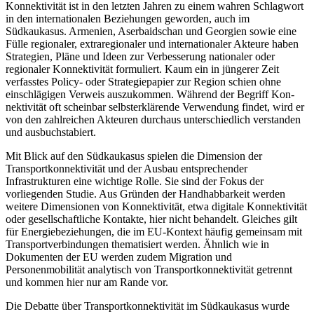
Konnektivität ist in den letzten Jahren zu einem wahren Schlagwort
in den internationalen Beziehungen geworden, auch im
Südkaukasus. Armenien, Aserbaidschan und Georgien sowie eine
Fülle regio­naler, extraregionaler und internationaler Akteure haben
Strategien, Pläne und Ideen zur Verbesserung nationaler oder
regionaler Konnektivität formuliert. Kaum ein in jüngerer Zeit
verfasstes Policy- oder Strategiepapier zur Region schien ohne
einschlägigen Verweis auszukommen. Während der Begriff Kon­
nektivität oft scheinbar selbsterklärende Verwendung findet, wird er
von den zahlreichen Akteuren durch­aus unterschiedlich verstanden
und ausbuchstabiert.
Mit Blick auf den Südkaukasus spielen die Dimension der
Transportkonnektivität und der Ausbau ent­sprechender
Infrastrukturen eine wichtige Rolle. Sie sind der Fokus der
vorliegenden Studie. Aus Gründen der Handhabbarkeit werden
weitere Dimensionen von Konnektivität, etwa digitale Konnektivität
oder gesellschaftliche Kontakte, hier nicht behandelt. Gleiches gilt
für Energiebeziehungen, die im EU-Kon­text häufig gemeinsam mit
Transportverbindungen thematisiert werden. Ähnlich wie in
Dokumenten der EU werden zudem Migration und
Personenmobilität analytisch von Transportkonnektivität getrennt
und kommen hier nur am Rande vor.
Die Debatte über Transportkonnektivität im Südkaukasus wurde