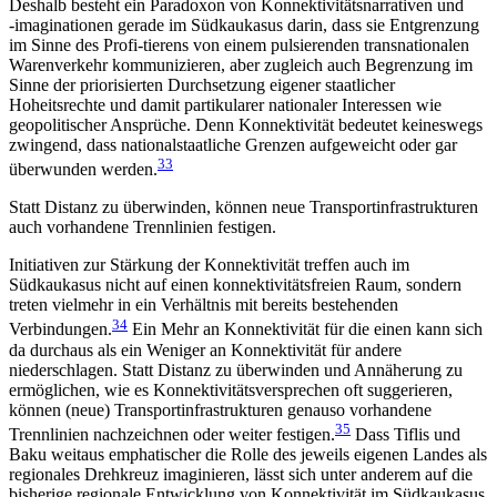
Deshalb besteht ein Paradoxon von Konnektivitäts­narrativen und
‑imaginationen gerade im Südkaukasus darin, dass sie Entgrenzung
im Sinne des Profi-tierens von einem pulsierenden transnationalen
Warenverkehr kommunizieren, aber zugleich auch Begrenzung im
Sinne der priorisierten Durchsetzung eigener staatlicher
Hoheitsrechte und damit parti­kularer nationaler Interessen wie
geopolitischer An­sprüche. Denn Konnektivität bedeutet keineswegs
zwingend, dass nationalstaatliche Grenzen auf­geweicht oder gar
33
überwunden werden.
Statt Distanz zu überwinden, können neue Transportinfrastrukturen
auch vorhandene Trennlinien festigen.
Initiativen zur Stärkung der Konnektivität treffen auch im
Südkaukasus nicht auf einen konnektivitätsfreien Raum, sondern
treten vielmehr in ein Verhält­nis mit bereits bestehenden
34
Verbindungen.
Ein Mehr an Konnektivität für die einen kann sich
da durchaus als ein Weniger an Konnektivität für andere
niederschlagen. Statt Distanz zu überwinden und Annäherung zu
ermöglichen, wie es Konnektivitätsversprechen oft suggerieren,
können (neue) Transport­infrastrukturen genauso vorhandene
35
Trennlinien nachzeichnen oder weiter festigen.
Dass Tiflis und
Baku weitaus emphatischer die Rolle des jeweils eigenen Landes als
regionales Drehkreuz imaginieren, lässt sich unter anderem auf die
bisherige regionale Entwicklung von Konnektivität im Südkaukasus