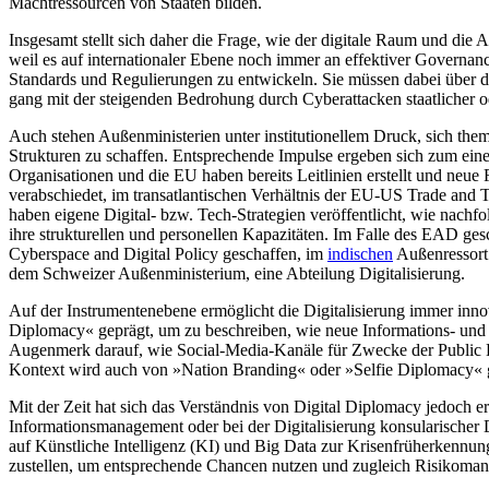
Machtressourcen von Staaten bilden.
Insgesamt stellt sich daher die Frage, wie der digitale Raum und die
weil es auf internationaler Ebene noch immer an effektiver Governan
Standards und Regulierungen zu ent­wickeln. Sie müssen dabei über da
gang mit der steigenden Bedrohung durch Cyberattacken staatlicher ode
Auch stehen Außenministerien unter institutionellem Druck, sich the
Strukturen zu schaf­fen. Entsprechende Impulse ergeben sich zum einen
Organisa­tionen und die EU haben bereits Leitlinien erstellt und ne
verabschiedet, im trans­atlantischen Verhältnis der EU-US Trade an
haben eigene Digital- bzw. Tech-Strategien veröffentlicht, wie nach
ihre strukturellen und personellen Kapazitäten. Im Falle des EAD gesc
Cyberspace and Digital Policy geschaffen, im
indischen
Außen­ressort
dem Schweizer Außenministerium, eine Abteilung Digitalisierung.
Auf der Instrumentenebene ermöglicht die Digitalisierung immer inn
Diplomacy« geprägt, um zu be­schreiben, wie neue Informations- und
Augenmerk darauf, wie Social-Media-Kanäle für Zwecke der Public Dip
Kontext wird auch von »Nation Bran­ding« oder »Selfie Diplomacy« 
Mit der Zeit hat sich das Verständnis von Digital Diplomacy jedoch 
Informationsmanagement oder bei der Digitalisierung konsularischer 
auf Künstliche Intelligenz (KI) und Big Data zur Krisenfrüherkennun
zustellen, um entsprechende Chancen nutzen und zugleich Risikoman