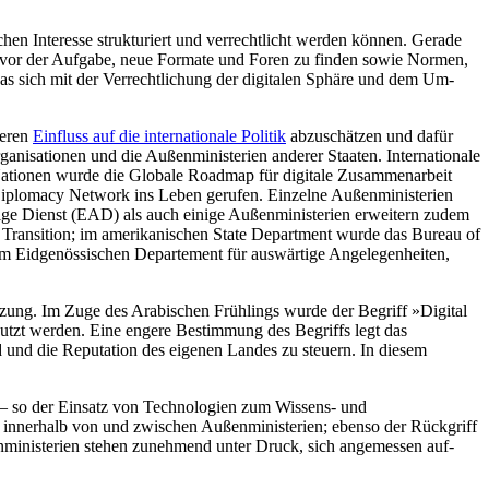
hen Interesse strukturiert und verrechtlicht werden können. Gerade
n vor der Aufgabe, neue Formate und Foren zu finden sowie Nor­men,
as sich mit der Verrechtlichung der digitalen Sphäre und dem Um­
deren
Einfluss auf die internationale Politik
abzuschätzen und dafür
a­nisationen und die Außenministerien ande­rer Staaten. Internationale
n Nationen wurde die Globale Roadmap für digitale Zusammenarbeit
Diplomacy Network ins Leben gerufen. Ein­zelne Außenministerien
tige Dienst (EAD) als auch einige Außenministerien erweitern zudem
e Tran­si­tion; im amerikanischen State Department wurde das Bureau of
m Eid­genössischen Departement für auswärtige Angelegenheiten,
zung. Im Zuge des Arabischen Frühlings wurde der Begriff »Digital
tzt wer­den. Eine engere Bestimmung des Begriffs legt das
und die Reputa­tion des eigenen Landes zu steuern. In die­sem
 – so der Einsatz von Tech­nologien zum Wissens- und
on innerhalb von und zwischen Außenministerien; ebenso der Rückgriff
nministerien stehen zunehmend unter Druck, sich angemessen auf­