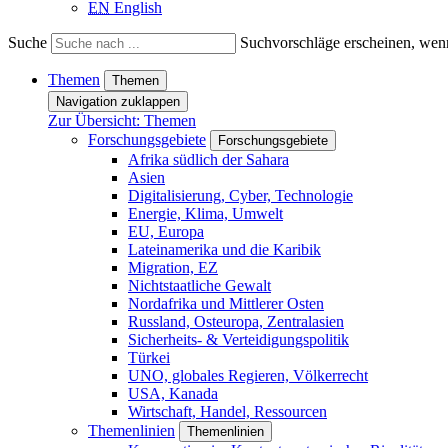
EN
English
Suche
Suchvorschläge erscheinen, wenn
Themen
Themen
Navigation zuklappen
Zur Übersicht: Themen
Forschungsgebiete
Forschungsgebiete
Afrika südlich der Sahara
Asien
Digitalisierung, Cyber, Technologie
Energie, Klima, Umwelt
EU, Europa
Lateinamerika und die Karibik
Migration, EZ
Nichtstaatliche Gewalt
Nordafrika und Mittlerer Osten
Russland, Osteuropa, Zentralasien
Sicherheits- & Verteidigungspolitik
Türkei
UNO, globales Regieren, Völkerrecht
USA, Kanada
Wirtschaft, Handel, Ressourcen
Themenlinien
Themenlinien