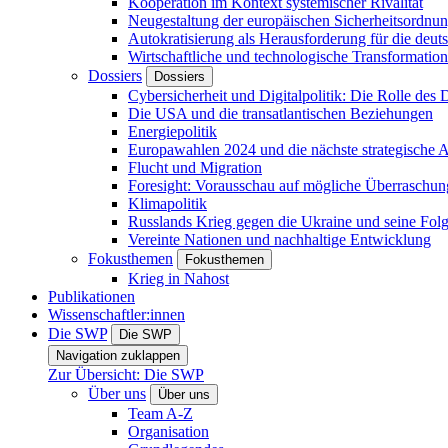
Kooperation im Kontext systemischer Rivalität
Neugestaltung der europäischen Sicherheitsordnu
Autokratisierung als Herausforderung für die deut
Wirtschaftliche und technologische Transformatio
Dossiers
Dossiers
Cybersicherheit und Digitalpolitik: Die Rolle des Di
Die USA und die transatlantischen Beziehungen
Energiepolitik
Europawahlen 2024 und die nächste strategische
Flucht und Migration
Foresight: Vorausschau auf mögliche Überraschu
Klimapolitik
Russlands Krieg gegen die Ukraine und seine Fol
Vereinte Nationen und nachhaltige Entwicklung
Fokusthemen
Fokusthemen
Krieg in Nahost
Publikationen
Wissenschaftler:innen
Die SWP
Die SWP
Navigation zuklappen
Zur Übersicht: Die SWP
Über uns
Über uns
Team A-Z
Organisation