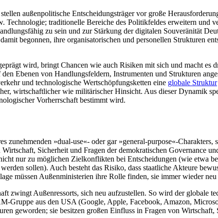
ellen außen­politische Entscheidungsträger vor große Herausforderunge
zw. Technologie; traditionelle Bereiche des Politikfeldes erweitern un
ndlungsfähig zu sein und zur Stärkung der digitalen Souveränität Deu
ch damit begonnen, ihre organisatorischen und personellen Strukturen e
eprägt wird, bringt Chancen wie auch Risiken mit sich und macht es dr
 den Ebenen von Handlungsfeldern, Instrumenten und Strukturen angesie
nverkehr und technologische Wertschöpfungsketten eine
globale Struktur
her, wirtschaftlicher wie militärischer Hinsicht. Aus dieser Dynamik sp
ologischer Vorherrschaft bestimmt wird.
es zunehmenden »dual-use«- oder gar »general-purpose«-Charakters, sp
Wirt­schaft, Sicherheit und Fragen der demokratischen Governance und 
 nicht nur zu möglichen Zielkonflikten bei Entscheidungen (wie etwa be
t werden sollen). Auch besteht das Risiko, dass staatliche Akteure bew
age müssen Außenministerien ihre Rolle finden, sie immer wieder neu d
t zwingt Außenressorts, sich neu aufzustellen. So wird der globale tec
AM-Gruppe aus den USA (Google, Apple, Facebook, Amazon, Microsoft
en geworden; sie besitzen großen Einfluss in Fragen von Wirtschaft, 