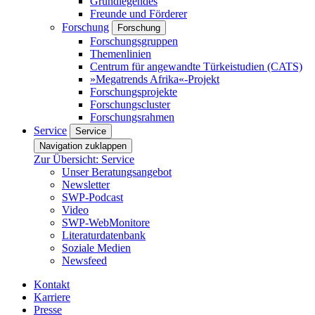
Grundlegendes
Freunde und Förderer
Forschung
Forschung
Forschungsgruppen
Themenlinien
Centrum für angewandte Türkeistudien (CATS)
»Megatrends Afrika«-Projekt
Forschungsprojekte
Forschungscluster
Forschungsrahmen
Service
Service
Navigation zuklappen
Zur Übersicht: Service
Unser Beratungsangebot
Newsletter
SWP-Podcast
Video
SWP-WebMonitore
Literaturdatenbank
Soziale Medien
Newsfeed
Kontakt
Karriere
Presse