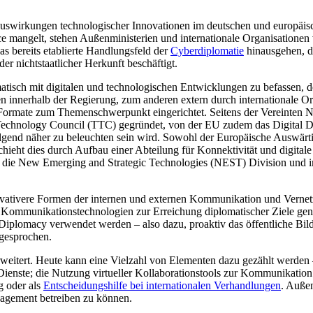
 Auswirkungen technologischer Innovationen im deutschen und europäisc
ce mangelt, stehen Außenministerien und internatio­nale Organisatione
s bereits etablierte Handlungsfeld der
Cyberdiplomatie
hinausgehen, d
r nichtstaat­licher Herkunft beschäftigt.
matisch mit digitalen und technologischen Entwicklungen zu befassen, 
 inner­halb der Regierung, zum anderen extern durch internationale Org
ue Formate zum Themenschwerpunkt ein­gerichtet. Seitens der Vereinte
d Technology Council (TTC) ge­gründet, von der EU zudem das Digital 
folgend näher zu beleuchten sein wird. Sowohl der Europäische Auswär
hieht dies durch Aufbau einer Abtei­lung für Konnektivität und digital
 die New Emerging and Strategic Technologies (NEST) Division und i
ovativere Formen der internen und externen Kom­munikation und Vernet
 Kommunikationstechnologien zur Errei­chung diplomatischer Ziele genu
lo­macy verwendet werden – also dazu, pro­aktiv das öffentliche Bild 
gesprochen.
erweitert. Heute kann eine Vielzahl von Elementen dazu gezählt werden
Dienste; die Nutzung virtu­eller Kollaborationstools zur Kommunika­ti
g oder als
Entschei­dungshilfe bei internationalen Verhandlungen
. Auße
agement betreiben zu können.