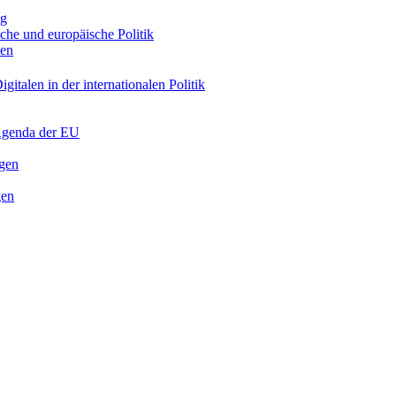
ng
sche und europäische Politik
nen
gitalen in der internationalen Politik
 Agenda der EU
ngen
gen