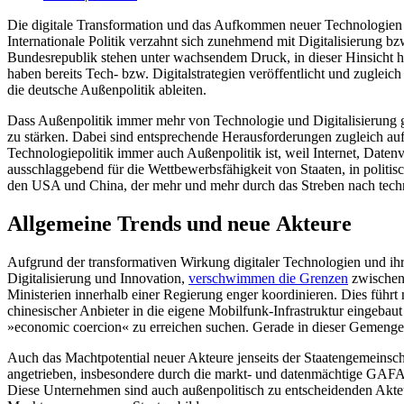
Die digitale Transformation und das Aufkommen neuer Technologien st
Internationale Politik verzahnt sich zunehmend mit Digitalisierung b
Bundesrepublik stehen unter wachsendem Druck, in dieser Hinsicht ha
haben bereits Tech- bzw. Digital­strategien veröffentlicht und zuglei
die deutsche Außenpolitik ableiten.
Dass Außenpolitik immer mehr von Tech­nologie und Digitalisierung g
zu stärken. Dabei sind entsprechende Herausforderungen zugleich auf
Technologiepolitik immer auch Außenpolitik ist, weil Internet, Date
ausschlaggebend für die Wett­bewerbsfähigkeit von Staaten, in politisc
den USA und China, der mehr und mehr durch das Streben nach techn
Allgemeine Trends und neue Akteure
Aufgrund der transformativen Wirkung digitaler Technologien und ihr
Digitalisierung und Innovation,
ver­schwimmen die Grenzen
zwischen 
Ministerien innerhalb einer Regierung enger koordinieren. Dies führt
chinesischer Anbieter in die eigene Mobilfunk-Infrastruktur eingebau
»economic coercion« zu erreichen suchen. Gerade in dieser Ge­mengel
Auch das Machtpotential neuer Akteure jenseits der Staatengemeinschaf
angetrieben, insbesondere durch die markt- und datenmächtige GAF
Diese Unternehmen sind auch außenpolitisch zu entscheidenden Akteur