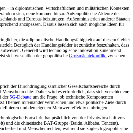
n – in diplomatischen, wirtschaftlichen und militärischen Kontexten.
d verändern sich, neue kommen hinzu. Außenpolitische Akteure der
tschlands und Europas beizutragen. Außenministerien anderer Staaten
ntsprechend anzupassen. Daraus lassen sich auch mögliche Ideen für
inglicher, die »diplomatische Handlungsfähigkeit« auf diesem Gebiet
delt. Bezüglich der Handlungsfelder ist zunächst festzuhalten, dass
aufweisen. Generell wird technologische Innovation zunehmend
eist sich wesentlich der geopolitische
Großmächtekonflikt
zwischen
rich der Durch­dringung sämtlicher Gesellschaftsbereiche durch
Menschenrechte. Daher wird es erforderlich, dass sich ver­schiedene
i der
5G-Debatte
um die Frage, ob technische Kom­ponenten
usst Themen miteinander vermischen und etwa politi­sche Ziele durch
efinie­ren und den eigenen Mehrwert effektiv einbringen.
hnologische Fortschritt hauptsächlich von der Privatwirtschaft vor­
) und die chinesische BAT-Gruppe (Baidu, Alibaba, Tencent).
Sicherheit und Menschenrechten, während sie zugleich geopolitische