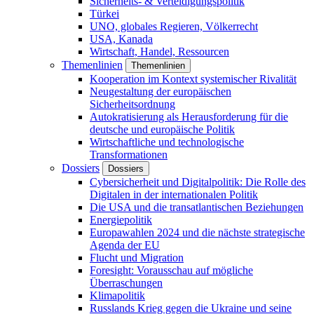
Sicherheits- & Verteidigungspolitik
Türkei
UNO, globales Regieren, Völkerrecht
USA, Kanada
Wirtschaft, Handel, Ressourcen
Themenlinien
Themenlinien
Kooperation im Kontext systemischer Rivalität
Neugestaltung der europäischen
Sicherheitsordnung
Autokratisierung als Herausforderung für die
deutsche und europäische Politik
Wirtschaftliche und technologische
Transformationen
Dossiers
Dossiers
Cybersicherheit und Digitalpolitik: Die Rolle des
Digitalen in der internationalen Politik
Die USA und die transatlantischen Beziehungen
Energiepolitik
Europawahlen 2024 und die nächste strategische
Agenda der EU
Flucht und Migration
Foresight: Vorausschau auf mögliche
Überraschungen
Klimapolitik
Russlands Krieg gegen die Ukraine und seine