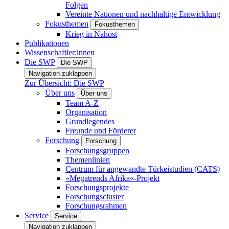
Folgen
Vereinte Nationen und nachhaltige Entwicklung
Fokusthemen
Fokusthemen
Krieg in Nahost
Publikationen
Wissenschaftler:innen
Die SWP
Die SWP
Navigation zuklappen
Zur Übersicht: Die SWP
Über uns
Über uns
Team A-Z
Organisation
Grundlegendes
Freunde und Förderer
Forschung
Forschung
Forschungsgruppen
Themenlinien
Centrum für angewandte Türkeistudien (CATS)
»Megatrends Afrika«-Projekt
Forschungsprojekte
Forschungscluster
Forschungsrahmen
Service
Service
Navigation zuklappen