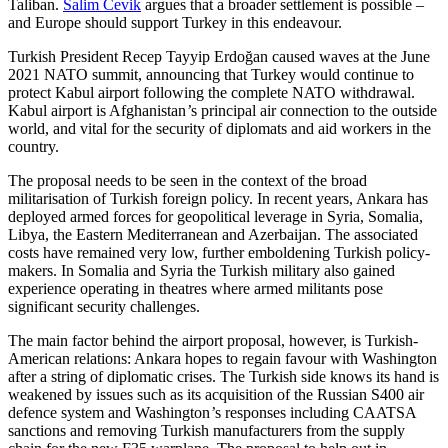
Taliban.
Salim Cevik
argues that a broader settlement is possible –
and Europe should support Turkey in this endeavour.
Turkish President Recep Tayyip Erdoğan caused waves at the June
2021 NATO summit, announcing that Turkey would continue to
protect Kabul airport following the complete NATO withdrawal.
Kabul airport is Afghanistan
’
s principal air connection to the outside
world, and vital for the security of diplomats and aid workers in the
country.
The proposal needs to be seen in the context of the broad
militarisation of Turkish foreign policy. In recent years, Ankara has
deployed armed forces for geopolitical leverage in Syria, Somalia,
Libya, the Eastern Mediterranean and Azerbaijan. The associated
costs have remained very low, further emboldening Turkish policy-
makers. In Somalia and Syria the Turkish military also gained
experience operating in theatres where armed militants pose
significant security challenges.
The main factor behind the airport proposal, however, is Turkish-
American relations: Ankara hopes to regain favour with Washington
after a string of diplomatic crises. The Turkish side knows its hand is
weakened by issues such as its acquisition of the Russian S400 air
defence system and Washington
’
s responses including CAATSA
sanctions and removing Turkish manufacturers from the supply