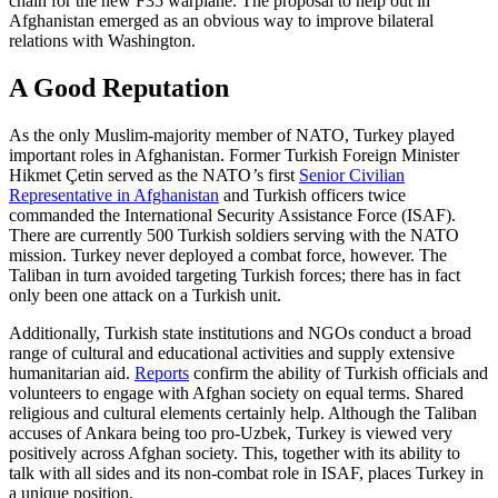
chain for the new F35 warplane. The proposal to help out in
Afghanistan emerged as an obvious way to improve bilateral
relations with Washington.
A Good Reputation
As the only Muslim-majority member of NATO, Turkey played
important roles in Afghanistan. Former Turkish Foreign Minister
Hikmet Çetin served as the NATO
’
s first
Senior Civilian
Representative in Afghanistan
and Turkish officers twice
commanded the International Security Assistance Force (ISAF).
There are currently 500 Turkish soldiers serving with the NATO
mission. Turkey never deployed a combat force, however. The
Taliban in turn avoided targeting Turkish forces; there has in fact
only been one attack on a Turkish unit.
Additionally, Turkish state institutions and NGOs conduct a broad
range of cultural and educational activities and supply extensive
humanitarian aid.
Reports
confirm the ability of Turkish officials and
volunteers to engage with Afghan society on equal terms. Shared
religious and cultural elements certainly help. Although the Taliban
accuses of Ankara being too pro-Uzbek, Turkey is viewed very
positively across Afghan society. This, together with its ability to
talk with all sides and its non-combat role in ISAF, places Turkey in
a unique position.