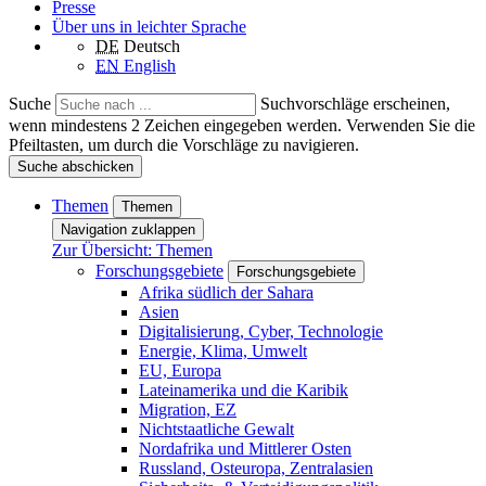
Presse
Über uns in leichter Sprache
DE
Deutsch
EN
English
Suche
Suchvorschläge erscheinen,
wenn mindestens 2 Zeichen eingegeben werden. Verwenden Sie die
Pfeiltasten, um durch die Vorschläge zu navigieren.
Suche abschicken
Themen
Themen
Navigation zuklappen
Zur Übersicht: Themen
Forschungsgebiete
Forschungsgebiete
Afrika südlich der Sahara
Asien
Digitalisierung, Cyber, Technologie
Energie, Klima, Umwelt
EU, Europa
Lateinamerika und die Karibik
Migration, EZ
Nichtstaatliche Gewalt
Nordafrika und Mittlerer Osten
Russland, Osteuropa, Zentralasien