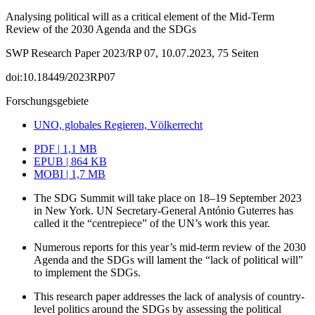
Analysing political will as a critical element of the Mid-Term
Review of the 2030 Agenda and the SDGs
SWP Research Paper 2023/RP 07, 10.07.2023, 75 Seiten
doi:10.18449/2023RP07
Forschungsgebiete
UNO, globales Regieren, Völkerrecht
PDF | 1,1 MB
EPUB | 864 KB
MOBI | 1,7 MB
The SDG Summit will take place on 18–19 September 2023
in New York. UN Secretary-General António Guterres has
called it the “centrepiece” of the UN’s work this year.
Numerous reports for this year’s mid-term review of the 2030
Agenda and the SDGs will lament the “lack of political will”
to implement the SDGs.
This research paper addresses the lack of analysis of country-
level politics around the SDGs by assessing the political