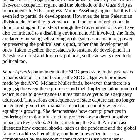
five-year occupation regime and the blockade of the Gaza Strip as
impedi­ments to SDG progress. Muriel Asseburg argues that this has
even led to partial de-development. However, the intra-Palestinian
division, deteriorating governance, and the trend of reductions in
donor funding and transfers through the Government of Israel have
also contributed to a disabling environment. All involved, she finds,
are largely pursuing self-serving goals (such as maintaining power
or preserving the political status quo), rather than developmental
ones. Taken together, the obstacles to sustainable development in
Palestine are first and foremost political, so the answers need to be
political too.
South Africa’s
commitment to the SDG process over the past years
remains strong – in part because the SDGs align with promises
made by the ANC. Melanie Müller finds, however, that there is a
huge gap between these promises and their implementation, much of
which is due to governance failures that have yet to be adequately
addressed. The serious con­sequences of state capture can no longer
be ignored, given their dramatic impact on a country where in­
equality is growing. She demonstrates how corrupt prac­tices in
tendering for major infrastructure projects have a direct negative
impact on key sectors. At the same time, the South African case
illustrates how external shocks, such as the pandemic and the global
failure to address it equitably, continue to reverberate – now
compounded by the economic impact of Russia’s war against