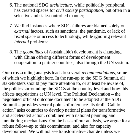
The national SDG
architecture
, while politically pe­ripheral,
has created spaces for
civil society partici­pation
, but often in a
selective and state-controlled manner;
We find instances where SDG failures are blamed solely on
external
factors, such as sanctions, the pandemic, or lack of
fiscal space or access to tech­nology, while ignoring relevant
internal
problems;
The
geopolitics
of (sustainable) development is chang­ing,
with China offering different forms of development
cooperation to partner countries, also through the UN system.
Our cross-cutting analysis leads to several
recommendations
, some
of which we highlight here. In the run-up to the SDG Summit, all
stakeholders should pay more attention to, or at least be aware of,
the politics sur­rounding the SDGs at the country level and how this
affects negotiations at UN level. The Political Dec­la­ration – the
negotiated official outcome docu­ment to be adopted at the SDG
Summit – provides several points of reference. Its draft “Call to
action” asks countries to develop national plans for transformative
and accelerated action, combined with national plan­ning and
monitoring mechanisms. On the basis of our analysis, we argue for a
robust follow-up to this com­mitment, and also for capacity
development. We will not see transformative change unless we