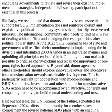
encourage governments to review and revise their existing im­ple­
mentation strategies. Independent civil society par­ticipation is
essential in this process.
Similarly, we recommend that donors and investors ensure that their
support for SDG implementation does not reinforce corrupt and
exploitative politi­cal and military systems that primarily serve vested
interests. The international community also needs to find new ways
of dealing with conflicts and changing domestic prior­ities after
political power shifts. At the 2023 SDG Sum­mit heads of state and
government will reaffirm their commitment to implementing the in­
divisible and interlinked 2030 Agenda in an integrated man­ner and
upholding all principles enshrined in it. Pointing this out makes it
possible to criticize cherry-picking and recall the importance of pro-
poor, rights-based approaches. Beyond aid, donor agencies and
other stakeholders should explore innovative levers and incentives
for a transformation towards sustain­able development. This is
particularly relevant for cooperation with middle-income and
BRICS countries. Investment and other support for transformative
SDG action need to be accompanied by an attractive, co­herent and
compelling narrative, to build mutual understanding and trust.
Last but not least, the UN Summit of the Future, scheduled for
September 2024, offers an opportunity for member states to
complement the revised national SDG plans with an enabling