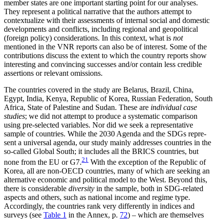
member states are one important start­ing point for our analyses.
They represent a political narrative that the authors attempt to
contextualize with their assessments of internal social and domestic
developments and conflicts, including regional and geopolitical
(foreign policy) considerations. In this con­text, what is
not
mentioned in the VNR reports can also be of interest. Some of the
contributions discuss the extent to which the country reports show
inter­esting and convincing successes and/or contain less credible
assertions or relevant omissions.
The countries covered in the study are Belarus, Brazil, China,
Egypt, India, Kenya, Republic of Korea, Russian Federation, South
Africa, State of Palestine and Sudan. These are
individual case
studies
; we did not attempt to produce a systematic comparison
using pre-selected variables. Nor did we seek a representa­tive
sample of countries. While the 2030 Agenda and the SDGs repre­
sent a universal agenda, our study mainly addresses countries in the
so-called Global South; it includes all the BRICS countries, but
21
none from the EU or G7.
With the exception of the Repub­lic of
Korea, all are non-OECD countries, many of which are seeking an
alternative economic and politi­cal model to the West. Beyond this,
there is consider­able
diversity
in the sample, both in SDG-related
aspects and others, such as national income and regime type.
Accordingly, the countries rank very differently in in­dices and
surveys (see
Table 1
in the Annex, p.
72
) – which are themselves