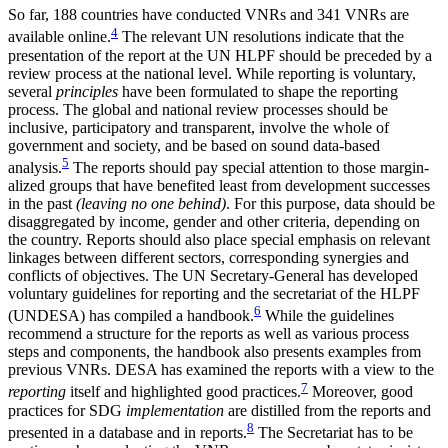
So far, 188 countries have conducted VNRs and 341 VNRs are
4
available online.
The relevant UN resolutions indicate that the
presentation of the report at the UN HLPF should be preceded by a
review process at the national level. While reporting is voluntary,
several
principles
have been formulated to shape the reporting
process. The global and national review pro­cesses should be
inclusive, participatory and trans­parent, involve the whole of
government and society, and be based on sound data-based
5
analysis.
The reports should pay special attention to those margin­
alized groups that have benefited least from devel­opment successes
in the past
(leaving no one behind)
. For this purpose, data should be
disaggregated by income, gender and other criteria, depending on
the country. Reports should also place special emphasis on rele­vant
linkages between different sectors, corresponding synergies and
conflicts of objectives. The UN Secretary-General has developed
voluntary guidelines for reporting and the secretariat of the HLPF
6
(UNDESA) has compiled a handbook.
While the guidelines
recommend a structure for the reports as well as various process
steps and components, the handbook also presents examples from
previous VNRs. DESA has examined the reports with a view to the
7
reporting
itself and highlighted good practices.
Moreover, good
practices for SDG
implementation
are distilled from the reports and
8
presented in a database and in reports.
The Secretariat has to be