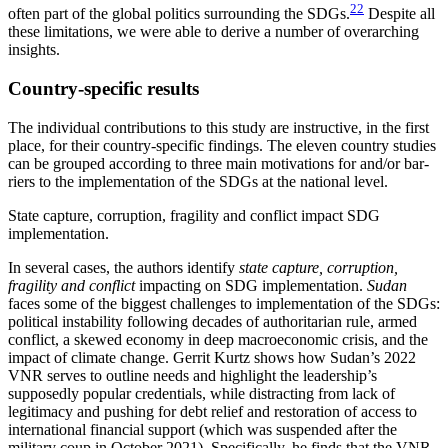
22
often part of the global politics surrounding the SDGs.
Despite all
these limitations, we were able to derive a number of overarching
insights.
Country-specific results
The individual contributions to this study are instruc­tive, in the first
place, for their country-specific find­ings. The eleven country studies
can be grouped according to three main motivations for and/or bar­
riers to the implementation of the SDGs at the national level.
State capture, corruption, fragility and conflict impact SDG
implementation.
In several cases, the authors identify
state capture, corruption,
fragility and conflict
impacting on SDG imple­mentation.
Sudan
faces some of the biggest challenges to implementation of the SDGs:
political instability following decades of authoritarian rule, armed
con­flict, a skewed economy in deep macroeconomic crisis, and the
impact of climate change. Gerrit Kurtz shows how Sudan’s 2022
VNR serves to outline needs and highlight the leadership’s
supposedly popular credentials, while distracting from lack of
legitimacy and pushing for debt relief and restoration of access to
international financial support (which was sus­pended after the
military coup in October 2021). Spe­cifically, he finds that the VNR