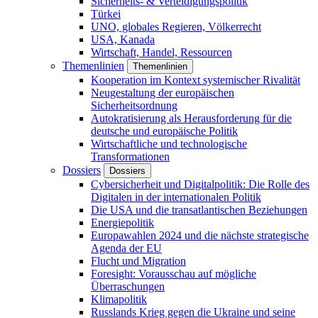
Sicherheits- & Verteidigungspolitik
Türkei
UNO, globales Regieren, Völkerrecht
USA, Kanada
Wirtschaft, Handel, Ressourcen
Themenlinien
Themenlinien
Kooperation im Kontext systemischer Rivalität
Neugestaltung der europäischen
Sicherheitsordnung
Autokratisierung als Herausforderung für die
deutsche und europäische Politik
Wirtschaftliche und technologische
Transformationen
Dossiers
Dossiers
Cybersicherheit und Digitalpolitik: Die Rolle des
Digitalen in der internationalen Politik
Die USA und die transatlantischen Beziehungen
Energiepolitik
Europawahlen 2024 und die nächste strategische
Agenda der EU
Flucht und Migration
Foresight: Vorausschau auf mögliche
Überraschungen
Klimapolitik
Russlands Krieg gegen die Ukraine und seine