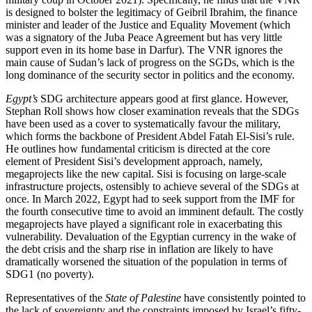
is designed to bolster the legitimacy of Geibril Ibrahim, the finance
minis­ter and leader of the Justice and Equality Move­ment (which
was a signatory of the Juba Peace Agree­ment but has very little
support even in its home base in Darfur). The VNR ignores the
main cause of Sudan’s lack of progress on the SGDs, which is the
long dominance of the security sector in politics and the economy.
Egypt’s
SDG architecture appears good at first glance. However,
Stephan Roll shows how closer examination reveals that the SDGs
have been used as a cover to systematically favour the military,
which forms the backbone of President Abdel Fatah El-Sisi’s rule.
He outlines how fundamental criticism is directed at the core
element of President Sisi’s development approach, namely,
megaprojects like the new capital. Sisi is focusing on large-scale
infrastructure projects, ostensibly to achieve several of the SDGs at
once. In March 2022, Egypt had to seek support from the IMF for
the fourth consecutive time to avoid an imminent default. The costly
megaprojects have played a signifi­cant role in exacerbating this
vulnerability. Devalua­tion of the Egyptian currency in the wake of
the debt crisis and the sharp rise in inflation are likely to have
dramatically worsened the situation of the population in terms of
SDG1 (no poverty).
Representatives of the
State of Palestine
have
consist­ently
pointed to
the lack of sovereignty and the con­straints imposed by Israel’s fifty-