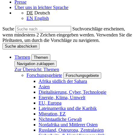
Presse
Über uns in leichter Sprache
DE
Deutsch
EN
English
Suche
Suchvorschläge erscheinen,
wenn mindestens 2 Zeichen eingegeben werden. Verwenden Sie die
Pfeiltasten, um durch die Vorschläge zu navigieren.
Suche abschicken
Themen
Themen
Navigation zuklappen
Zur Übersicht: Themen
Forschungsgebiete
Forschungsgebiete
Afrika südlich der Sahara
Asien
Digitalisierung, Cyber, Technologie
Energie, Klima, Umwelt
EU, Europa
Lateinamerika und die Karibik
Migration, EZ
Nichtstaatliche Gewalt
Nordafrika und Mittlerer Osten
Russland, Osteuropa, Zentralasien