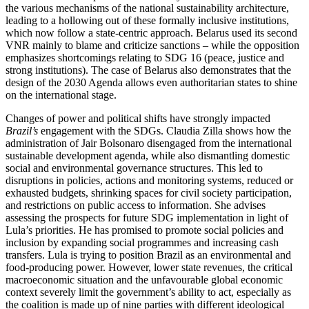
the various mechanisms of the national sustainability architecture,
leading to a hollowing out of these for­mally inclusive institutions,
which now follow a state-centric approach. Belarus used its second
VNR mainly to blame and criticize sanctions – while the opposition
emphasizes shortcomings relating to SDG 16 (peace, justice and
strong institutions). The case of Belarus also demonstrates that the
design of the 2030 Agenda allows even authoritarian states to shine
on the international stage.
Changes of power and political shifts have strongly impacted
Brazil’s
engagement with the SDGs. Claudia Zilla shows how the
administration of Jair Bolsonaro disengaged from the international
sustainable devel­op­ment agenda, while also dismantling domestic
social and environmental governance structures. This led to
disruptions in policies, actions and monitoring systems, reduced or
exhausted budgets, shrinking spaces for civil society participation,
and restrictions on public access to information. She advises
assessing the prospects for future SDG implementation in light of
Lula’s priorities. He has promised to promote social policies and
inclusion by expanding social programmes and increasing cash
transfers. Lula is trying to posi­tion Brazil as an environmental and
food-producing power. However, lower state revenues, the critical
macroeconomic situation and the unfavourable global economic
context severely limit the govern­ment’s ability to act, especially as
the coalition is made up of nine parties with different ideological