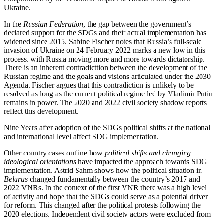
Ukraine.
In the
Russian Federation
, the gap between the gov­ern­ment’s
declared support for the SDGs and their actual implementation has
widened since 2015. Sabine Fischer notes that Russia’s full-scale
invasion of Ukraine on 24 February 2022 marks a new low in this
process, with Russia moving more and more towards dictatorship.
There is an inherent contradict­tion between the development of the
Russian regime and the goals and visions articulated under the 2030
Agenda. Fischer argues that this contradiction is un­likely to be
resolved as long as the current political regime led by Vladimir Putin
remains in power. The 2020 and 2022 civil society shadow reports
reflect this development.
Nine Years after adoption of the SDGs political shifts at the national
and international level affect SDG implementation.
Other country cases outline how
political shifts and changing
ideological orientations
have impacted the approach towards SDG
implementation. Astrid Sahm shows how the political situation in
Belarus
changed fundamentally between the country’s 2017 and
2022 VNRs. In the context of the first VNR there was a high level
of activity and hope that the SDGs could serve as a potential driver
for reform. This changed after the political protests following the
2020 elections. Independent civil society actors were excluded from