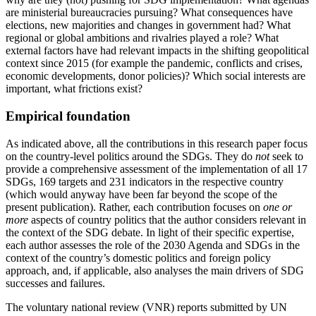
are minis­terial bureaucracies pursuing? What consequences have
elections, new majorities and changes in govern­ment had? What
regional or global ambitions and rivalries played a role? What
external factors have had rele­vant impacts in the shifting geopolitical
con­text since 2015 (for example the pandemic, con­flicts and crises,
economic developments, donor policies)? Which social interests are
important, what frictions exist?
Empirical foundation
As indicated above, all the contributions in this research paper focus
on the country-level politics around the SDGs. They do
not
seek to
provide a com­prehensive assessment of the implementation of all 17
SDGs, 169 targets and 231 indicators in the respec­tive country
(which would anyway have been far beyond the scope of the
present publication). Rather, each contribution focuses on
one or
more
aspects of country politics that the author considers relevant in
the context of the SDG debate. In light of their spe­cific expertise,
each author assesses the role of the 2030 Agenda and SDGs in the
context of the country’s domestic politics and foreign policy
approach, and, if applicable, also analyses the main drivers of SDG
successes and failures.
The voluntary national review (VNR) reports submitted by UN