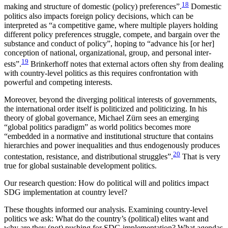
18
making and structure of domestic (policy) preferences”.
Domestic
politics also impacts foreign policy decisions, which can be
interpreted as “a competitive game, where multiple players holding
different policy preferences struggle, compete, and bargain over the
substance and conduct of policy”, hoping to “advance his [or her]
conception of national, organizational, group, and personal inter­
19
ests”.
Brinkerhoff notes that external actors often shy from dealing
with country-level politics as this requires confrontation with
powerful and competing interests.
Moreover, beyond the diverging political interests of governments,
the international order itself is politi­cized and politicizing. In his
theory of global gov­ern­ance, Michael Zürn sees an emerging
“global politics paradigm” as world politics becomes more
“embedded in a normative and institutional structure that contains
hierarchies and power inequalities and thus endogenously produces
20
contestation, resistance, and distributional struggles”.
That is very
true for global sustainable development politics.
Our research question: How do political will and politics impact
SDG implementation at country level?
These thoughts informed our analysis. Examining country-level
politics we ask: What do the country’s (political) elites want and
why are they (not) pushing for SDG implementation? What agendas