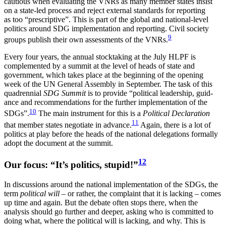
cautious when evaluating the VNRs as many member states insist
on a state-led process and reject external standards for reporting
as too “prescriptive”. This is part of the global and national-level
politics around SDG implementation and reporting. Civil society
9
groups publish their own assessments of the VNRs.
Every four years, the annual stocktaking at the July HLPF is
complemented by a summit at the level of heads of state and
government, which takes place at the beginning of the opening
week of the UN General Assembly in September. The task of this
quadrennial
SDG Summit
is to provide “political leadership, guid­
ance and recommendations for the further implementation of the
10
SDGs”.
The main instrument for this is a
Political Declaration
11
that member states nego­tiate in advance.
Again, there is a lot of
politics at play before the heads of the national delegations for­mally
adopt the document at the summit.
12
Our focus: “It’s politics, stupid!”
In discussions around the national implementation of the SDGs, the
term
political will
– or rather, the com­plaint that it is lacking – comes
up time and again. But the debate often stops there, when the
analysis should go further and deeper, asking who is committed to
doing what, where the political will is lacking, and why. This is