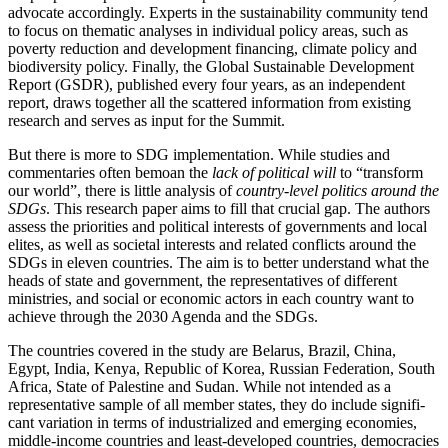
advocate accordingly. Experts in the sustainability community tend
to focus on thematic analyses in individual policy areas, such as
poverty reduction and development financing, climate policy and
biodiver­sity policy. Finally, the Global Sustainable Development
Report (GSDR), published every four years, as an independent
report, draws together all the scattered information from existing
research and serves as input for the Summit.
But there is more to SDG implementation. While studies and
commentaries often bemoan the
lack of political will
to “transform
our world”, there is little analysis of
country-level politics around the
SDGs
. This research paper aims to fill that crucial gap. The authors
assess the priorities and political interests of governments and local
elites, as well as societal interests and related conflicts around the
SDGs in eleven countries. The aim is to better understand what the
heads of state and government, the rep­resentatives of different
ministries, and social or economic actors in each country want to
achieve through the 2030 Agenda and the SDGs.
The countries covered in the study are Belarus, Brazil, China,
Egypt, India, Kenya, Republic of Korea, Russian Federation, South
Africa, State of Palestine and Sudan. While not intended as a
representative sample of all member states, they do include signifi­
cant variation in terms of industrialized and emerg­ing economies,
middle-income countries and least-developed countries, democracies