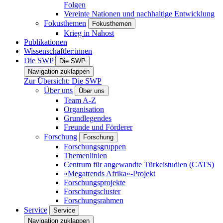
Folgen
Vereinte Nationen und nachhaltige Entwicklung
Fokusthemen
Fokusthemen
Krieg in Nahost
Publikationen
Wissenschaftler:innen
Die SWP
Die SWP
Navigation zuklappen
Zur Übersicht: Die SWP
Über uns
Über uns
Team A-Z
Organisation
Grundlegendes
Freunde und Förderer
Forschung
Forschung
Forschungsgruppen
Themenlinien
Centrum für angewandte Türkeistudien (CATS)
»Megatrends Afrika«-Projekt
Forschungsprojekte
Forschungscluster
Forschungsrahmen
Service
Service
Navigation zuklappen