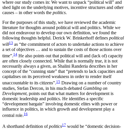
where our study comes in: We want to unpack “political will” and
shed light on the underlying motives, incentive structures and other
causes – in other words the
politics
.
For the purposes of this study, we have reviewed the academic
literature for thoughts around political will and politics. While we
did not endeavour to devel­op our own definition, we found the
following thoughts helpful. Derick W. Brinkerhoff defines
political
13
will
as “the commitment of actors to under­take actions to achieve
a set of objectives … and to sustain the costs of those actions over
14
time”.
He also points out that political will and (lack of) capacity
are often closely connected. While that is normally true, it is not
necessarily always a given, as Shalini Randeria describes in her
concept of the “cunning state” that “pretends to lack capacities and
capitalises on its perceived weakness in order to render itself
15
unaccountable to its citizens”.
Drawing on a num­ber of country
studies, Stefan Dercon, in his much-debated
Gambling on
Development
, points out that what matters for development is
domestic leadership and politics. He identifies a specific
“development bar­gain” involving domestic elites with power or
influ­ence in politics, in which growth and development play a
16
central role.
17
A shorthand definition of
politics
would be “domestic decision-