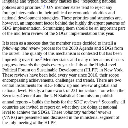
language and typical flexibility clauses like “respect­ing national
1
policies and priorities”.
UN member states tend to reject any
foreign intervention in their political or economic priorities and
national development strategies. These priorities and strategies are,
however, an important factor behind the highly divergent patterns of
SDG implementation. Scrutinizing them should be an important part
of the mid-term review of the SDGs’ implementation this year.
It is seen as a success that the member states decided to install a
follow-up and review
process for the 2030 Agenda and SDGs from
the outset. The quality of this mechanism is contested but has been
2
improv­ing over time.
Member states and many other actors discuss
progress towards the goals every year in July at the High-Level
Political Forum on Sustainable Devel­opment (HLPF) in New York.
These reviews have
been held every year since 2016, their scope
encompassing achievements, challenges and trends. There are two
central instruments for SDG follow-up and review at global and
national level. Firstly, a framework of 231 indicators – on which the
Secretary-General and the UN Statistical Commission publish
3
annual reports – builds the basis for the
SDG reviews
.
Secondly, all
coun­tries are invited to report on what they are doing at national
level to achieve the SDGs. These
voluntary national reviews
(VNRs) are presented and discussed in the ministerial segment of
the July meeting of the HLPF.