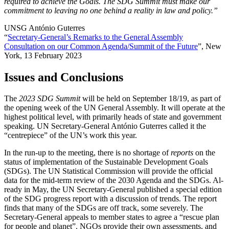
required to achieve the Goals. The SDG Sum­mit must make our
commitment to leaving no one behind a reality in law and policy.”
UNSG António Guterres
“
Secretary-General’s Remarks to the General Assembly
Consultation on our Common Agenda/Summit of the Future
”, New
York, 13 February 2023
Issues and Conclusions
The
2023 SDG Summit
will be held on September 18/19, as part of
the opening week of the UN General Assem­bly. It will operate at the
highest political level, with primarily heads of state and government
speaking. UN Secretary-General António Guterres called it the
“centrepiece” of the UN’s work this year.
In the run-up to the meeting, there is no shortage of
reports
on the
status of implementation of the Sus­tainable Development Goals
(SDGs). The UN Statistical Commission will provide the official
data for the mid-term review of the 2030 Agenda and the SDGs. Al­
ready in May, the UN Secretary-General published a special edition
of the SDG progress report with a discussion of trends. The report
finds that many of the SDGs are off track, some severely. The
Secretary-General appeals to member states to agree a “rescue plan
for people and planet”. NGOs provide their own assessments, and