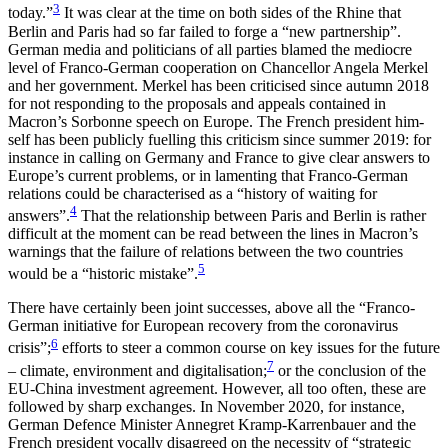
3
today.”
It was clear at the time on both sides of the Rhine that
Berlin and Paris had so far failed to forge a “new partnership”.
German media and poli­ticians of all parties blamed the mediocre
level of Franco-German cooperation on Chancellor Angela Merkel
and her government. Merkel has been criti­cised since autumn 2018
for not responding to the proposals and appeals contained in
Macron’s Sor­bonne speech on Europe. The French president him­
self has been publicly fuelling this criticism since summer 2019: for
instance in calling on Germany and France to give clear answers to
Europe’s current prob­lems, or in lamenting that Franco-German
relations could be characterised as a “history of waiting for
4
answers”.
That the relationship between Paris and Berlin is rather
difficult at the moment can be read between the lines in Macron’s
warnings that the failure of relations between the two countries
5
would be a “historic mistake”.
There have certainly been joint successes, above all the “Franco-
German initiative for European recovery from the coronavirus
6
crisis”;
efforts to steer a com­mon course on key issues for the future
7
– climate, environment and digitalisation;
or the conclusion of the
EU-China investment agreement. However, all too often, these are
followed by sharp exchanges. In No­vember 2020, for instance,
German Defence Minister Annegret Kramp-Karrenbauer and the
French presi­dent vocally disagreed on the necessity of “strategic