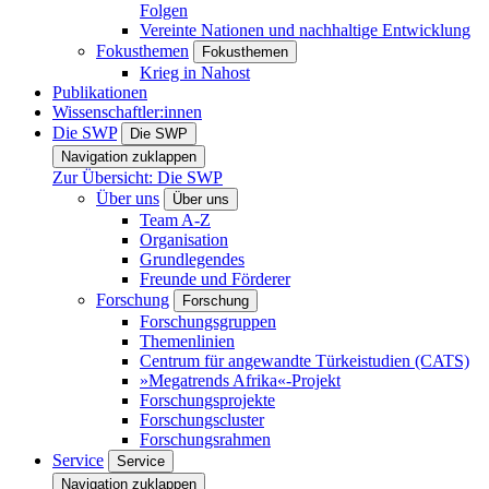
Folgen
Vereinte Nationen und nachhaltige Entwicklung
Fokusthemen
Fokusthemen
Krieg in Nahost
Publikationen
Wissenschaftler:innen
Die SWP
Die SWP
Navigation zuklappen
Zur Übersicht: Die SWP
Über uns
Über uns
Team A-Z
Organisation
Grundlegendes
Freunde und Förderer
Forschung
Forschung
Forschungsgruppen
Themenlinien
Centrum für angewandte Türkeistudien (CATS)
»Megatrends Afrika«-Projekt
Forschungsprojekte
Forschungscluster
Forschungsrahmen
Service
Service
Navigation zuklappen