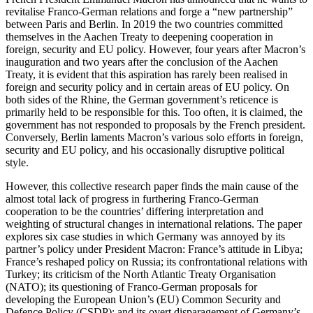
revitalise Franco-German relations and forge a “new partnership”
between Paris and Berlin. In 2019 the two countries committed
them­selves in the Aachen Treaty to deepening cooperation in
foreign, security and EU policy. However, four years after Macron’s
inauguration and two years after the conclusion of the Aachen
Treaty, it is evident that this aspiration has rarely been realised in
foreign and security policy and in certain areas of EU policy. On
both sides of the Rhine, the German government’s reticence is
primarily held to be responsible for this. Too often, it is claimed, the
government has not responded to proposals by the French president.
Con­versely, Berlin laments Macron’s various solo efforts in foreign,
security and EU policy, and his occasionally disruptive political
style.
However, this collective research paper finds the main cause of the
almost total lack of progress in fur­thering Franco-German
cooperation to be the coun­tries’ differing interpretation and
weighting of struc­tural changes in international relations. The paper
explores six case studies in which Germany was an­noyed by its
partner’s policy under President Macron: France’s attitude in Libya;
France’s reshaped policy on Russia; its confrontational relations with
Turkey; its criticism of the North Atlantic Treaty Organisation
(NATO); its questioning of Franco-German proposals for
developing the European Union’s (EU) Common Security and
Defence Policy (CSDP); and its overt dis­paragement of Germany’s