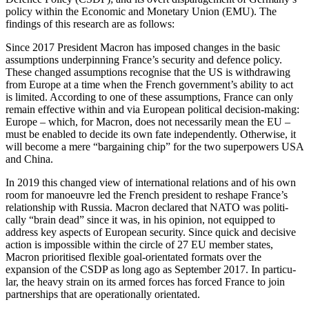
policy within the Economic and Monetary Union (EMU). The
findings of this research are as follows:
Since 2017 President Macron has imposed changes in the basic
assumptions underpinning France’s secu­rity and defence policy.
These changed assumptions recognise that the US is withdrawing
from Europe at a time when the French government’s ability to act
is limited. According to one of these assumptions, France can only
remain effective within and via Euro­pean political decision-making:
Europe – which, for Macron, does not necessarily mean the EU –
must be enabled to decide its own fate independently. Other­wise, it
will become a mere “bargaining chip” for the two superpowers USA
and China.
In 2019 this changed view of international relations and of his own
room for manoeuvre led the French president to reshape France’s
relationship with Russia. Macron declared that NATO was politi­
cally “brain dead” since it was, in his opinion, not equipped to
address key aspects of European security. Since quick and decisive
action is impossible within the circle of 27 EU member states,
Macron prioritised flexible goal-orientated formats over the
expansion of the CSDP as long ago as September 2017. In par­ticu­
lar, the heavy strain on its armed forces has forced France to join
partnerships that are operation­ally orientated.