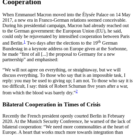
Cooperation
When Emmanuel Macron moved into the Élysée Palace on 14 May
2017, a new era in Franco-German relations seemed conceivable.
During his presidential campaign, Macron had already reached out
to the Ger­man government: the European Union (EU), he said,
could only be rejuvenated by intensified co­opera­tion between Paris
1
th
and Berlin.
Two days after the elections to the 19
German
Bundestag in a key­note address on Europe given at the Sorbonne,
he made “first of all [...] the proposal to Germany for a new
partnership” and emphasised:
“We will not agree on everything, or straightaway, but we will
discuss everything. To those who say that is an impossible task, I
reply: you may be used to giving up; I am not. To those who say it is
too difficult, I say: think of Robert Schuman five years after a war,
2
from which the blood was barely dry.”
Bilateral Cooperation in Times of Crisis
Recently the French president openly courted Berlin in February
2020. At the Munich Security Conference, he warned of the lack of
bilateral cooperation: “We need more commonalities at the heart of
Europe. A heart that works much more towards integration than