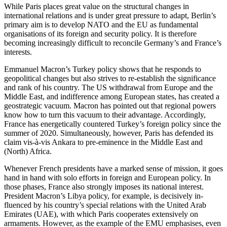
While Paris places great value on the structural changes in
international relations and is under great pressure to adapt, Berlin’s
primary aim is to develop NATO and the EU as fundamental
organisations of its foreign and security policy. It is therefore
becoming increasingly difficult to reconcile Germany’s and France’s
interests.
Emmanuel Macron’s Turkey policy shows that he responds to
geopolitical changes but also strives to re‑establish the significance
and rank of his country. The US withdrawal from Europe and the
Middle East, and indifference among European states, has created a
geo­strategic vacuum. Macron has pointed out that regional powers
know how to turn this vacuum to their advantage. Accordingly,
France has energetically countered Turkey’s foreign policy since the
summer of 2020. Simultaneously, however, Paris has defended its
claim vis-à-vis Ankara to pre-eminence in the Middle East and
(North) Africa.
Whenever French presidents have a marked sense of mission, it goes
hand in hand with solo efforts in foreign and European policy. In
those phases, France also strongly imposes its national interest.
President Macron’s Libya policy, for example, is decisively in­
fluenced by his country’s special relations with the United Arab
Emirates (UAE), with which Paris co­operates extensively on
armaments. However, as the example of the EMU emphasises, even