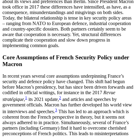
about its views and preferences than Berlin. Since President Macron
took office in 2017 these differences have in­tensified, as have, as a
consequence, misunderstandings and misgivings on both sides.
Today, the bilateral relationship is tense in key security policy areas
– ranging from NATO to European defence, industrial cooperation
and country-specific dossiers. Both part­ners certainly seem to be
aware that cooperation is necessary. Yet, structural differences
complicate their cooperation and slow down progress in
implementing common goals.
Core Assumptions of French Security Policy under
Macron
In recent years several core assumptions underpinning France’s
security and defence policy have changed. This shift had begun
before Macron’s presi­dency, but has since been driven forwards and
codified in official writings, for instance in the 2017
Revue
1
2
stratégique
,
its 2021 update,
and articles and speeches by
government officials. Macron has further developed his world view
3
in interviews and speeches.
This has led to an approach which is
coherent from the French perspective in theory, but it seems not
always adhered to in practice. Simultaneously, several of France’s
partners (including Germany) find it hard to overcome cherished
preconceptions of French politics. This leads to misinterpretations