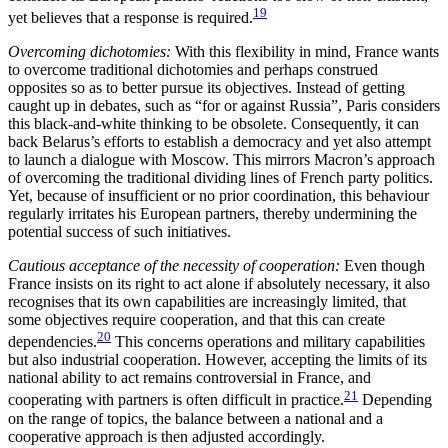
19
yet believes that a response is required.
Overcoming dichotomies:
With this flexibility in mind, France wants
to overcome traditional dichotomies and perhaps construed
opposites so as to better pur­sue its objectives. Instead of getting
caught up in de­bates, such as “for or against Russia”, Paris con­siders
this black-and-white thinking to be obsolete. Con­sequently, it can
back Belarus’s efforts to establish a democracy and yet also attempt
to launch a dia­logue with Moscow. This mirrors Macron’s approach
of overcoming the traditional dividing lines of French party politics.
Yet, because of insufficient or no prior coordination, this behaviour
regularly irritates his European partners, thereby undermining the
poten­tial success of such initiatives.
Cautious acceptance of the necessity of cooperation:
Even though
France insists on its right to act alone if ab­solutely necessary, it also
recognises that its own capabilities are increasingly limited, that
some objec­tives require cooperation, and that this can create
20
dependencies.
This concerns operations and military capabilities
but also industrial cooperation. However, accepting the limits of its
national ability to act remains controversial in France, and
21
cooperating with partners is often difficult in practice.
Depending
on the range of topics, the balance between a national and a
cooperative approach is then adjusted accord­ingly.