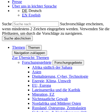
Presse
Über uns in leichter Sprache
DE
Deutsch
EN
English
Suche
Suchvorschläge erscheinen,
wenn mindestens 2 Zeichen eingegeben werden. Verwenden Sie die
Pfeiltasten, um durch die Vorschläge zu navigieren.
Suche abschicken
Themen
Themen
Navigation zuklappen
Zur Übersicht: Themen
Forschungsgebiete
Forschungsgebiete
Afrika südlich der Sahara
Asien
Digitalisierung, Cyber, Technologie
Energie, Klima, Umwelt
EU, Europa
Lateinamerika und die Karibik
Migration, EZ
Nichtstaatliche Gewalt
Nordafrika und Mittlerer Osten
Russland, Osteuropa, Zentralasien