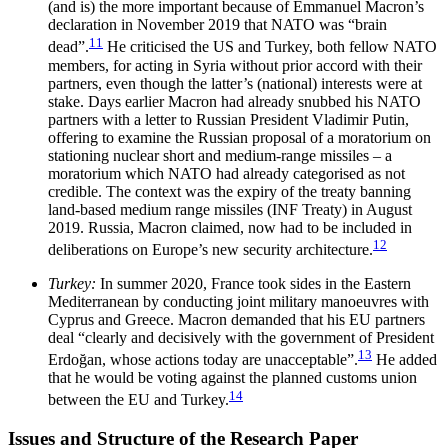
(and is) the more important because of Emmanuel Macron’s
declaration in November 2019 that NATO was “brain
11
dead”.
He criticised the US and Turkey, both fellow NATO
members, for acting in Syria without prior accord with their
partners, even though the latter’s (national) interests were at
stake. Days earlier Macron had already snubbed his NATO
partners with a letter to Russian President Vladimir Putin,
offering to examine the Russian proposal of a moratorium on
stationing nuclear short and medium-range missiles – a
moratorium which NATO had already categorised as not
cred­ible. The context was the expiry of the treaty banning
land-based medium range missiles (INF Treaty) in August
2019. Russia, Macron claimed, now had to be included in
12
deliberations on Europe’s new security architecture.
Turkey:
In summer 2020, France took sides in the Eastern
Mediterranean by conducting joint military manoeuvres with
Cyprus and Greece. Macron demanded that his EU partners
deal “clearly and decisively with the govern­ment of President
13
Erdo­ğan, whose actions today are unacceptable”.
He added
that he would be voting against the planned customs union
14
between the EU and Turkey.
Issues and Structure of the Research Paper