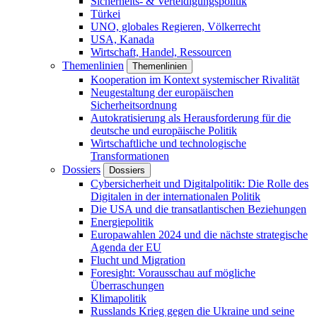
Sicherheits- & Verteidigungspolitik
Türkei
UNO, globales Regieren, Völkerrecht
USA, Kanada
Wirtschaft, Handel, Ressourcen
Themenlinien
Themenlinien
Kooperation im Kontext systemischer Rivalität
Neugestaltung der europäischen
Sicherheitsordnung
Autokratisierung als Herausforderung für die
deutsche und europäische Politik
Wirtschaftliche und technologische
Transformationen
Dossiers
Dossiers
Cybersicherheit und Digitalpolitik: Die Rolle des
Digitalen in der internationalen Politik
Die USA und die transatlantischen Beziehungen
Energiepolitik
Europawahlen 2024 und die nächste strategische
Agenda der EU
Flucht und Migration
Foresight: Vorausschau auf mögliche
Überraschungen
Klimapolitik
Russlands Krieg gegen die Ukraine und seine