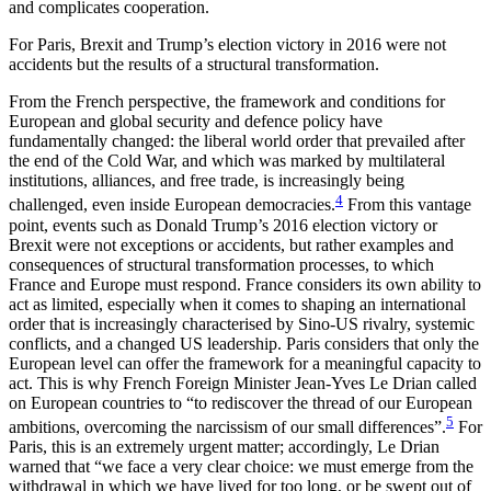
and com­plicates cooperation.
For Paris, Brexit and Trump’s election victory in 2016 were not
accidents but the results of a structural transformation.
From the French perspective, the framework and conditions for
European and global security and defence policy have
fundamentally changed: the liberal world order that prevailed after
the end of the Cold War, and which was marked by multilateral
institutions, alliances, and free trade, is increasingly being
4
challenged, even inside European democracies.
From this vantage
point, events such as Donald Trump’s 2016 election victory or
Brexit were not excep­tions or accidents, but rather examples and
consequences of structural transformation processes, to which
France and Europe must respond. France considers its own ability to
act as limited, especially when it comes to shaping an international
order that is increasingly characterised by Sino-US rivalry, sys­temic
conflicts, and a changed US leadership. Paris considers that only the
European level can offer the framework for a meaningful capacity to
act. This is why French Foreign Minister Jean-Yves Le Drian called
on European countries to “to rediscover the thread of our European
5
ambitions, overcoming the narcissism of our small differences”.
For
Paris, this is an extremely urgent matter; accordingly, Le Drian
warned that “we face a very clear choice: we must emerge from the
withdrawal in which we have lived for too long, or be swept out of