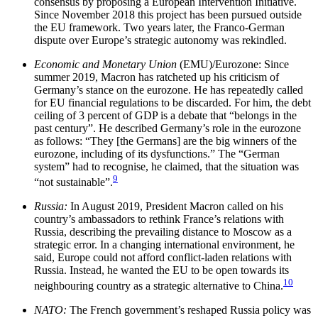
consensus by proposing a European Intervention Initiative.
Since November 2018 this project has been pursued out­side
the EU framework. Two years later, the Franco-German
dispute over Europe’s strategic autonomy was rekindled.
Economic and Monetary Union
(EMU)/Eurozone: Since
summer 2019, Macron has ratcheted up his criti­cism of
Germany’s stance on the eurozone. He has repeatedly called
for EU financial regulations to be discarded. For him, the debt
ceiling of 3 percent of GDP is a debate that “belongs in the
past century”. He described Germany’s role in the eurozone
as follows: “They [the Germans] are the big winners of the
eurozone, including of its dysfunctions.” The “German
system” had to recognise, he claimed, that the situation was
9
“not sustainable”
.
Russia:
In August 2019, President Macron called on his
country’s ambassadors to rethink France’s rela­tions with
Russia, describing the prevailing dis­tance to Moscow as a
strategic error. In a changing international environment, he
said, Europe could not afford conflict-laden relations with
Russia. Instead, he wanted the EU to be open towards its
10
neighbouring country as a strategic alternative to China.
NATO:
The French government’s reshaped Russia policy was