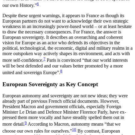
6
our own History.”
Despite these urgent warnings, it appears to France as though its
European partners do not want to acknowledge their own strategic
weakness in an in­creasingly power-based world – or at least hesitate
to draw the necessary consequences. For France, the answer is
European sovereignty. It describes an over­arching and coherent
vision for Europe as an actor who defends its objectives in the
political, technological, the economic, digital and military realms in a
more outspoken way actively shapes its environment, and acts with
7
more self-confidence.
Paris is convinc­ed “that our world interests
will be best defended and our values better promoted by a more
8
united and sov­ereign Europe”.
European Sovereignty as Key Concept
European autonomy and sovereignty are not new ideas; they were
already part of previous French official documents. However,
President Macron and government officials, especially Foreign
Minister Le Drian and Defence Minister Florence Parly, have ex­
pressed them more vocally and have steadily spelled them out in
9
more detail.
According to Macron, autonomy means “that we
10
choose our own rules for ourselves.”
By contrast, European