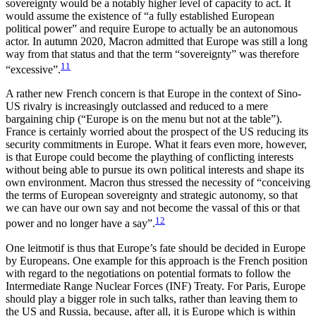
sovereignty would be a notably higher level of capacity to act. It
would assume the existence of “a fully established European
political power” and require Europe to actually be an autonomous
actor. In autumn 2020, Macron admitted that Europe was still a long
way from that status and that the term “sovereignty” was therefore
11
“excessive”.
A rather new French concern is that Europe in the context of Sino-
US rivalry is increasingly outclassed and reduced to a mere
bargaining chip (“Europe is on the menu but not at the table”).
France is certainly worried about the prospect of the US reducing its
security commitments in Europe. What it fears even more, however,
is that Europe could become the plaything of conflicting interests
without being able to pursue its own political interests and shape its
own environment. Macron thus stressed the necessity of “conceiving
the terms of European sovereignty and strategic autonomy, so that
we can have our own say and not become the vassal of this or that
12
power and no longer have a say”.
One leitmotif is thus that Europe’s fate should be decided in Europe
by Europeans. One example for this approach is the French position
with regard to the negotiations on potential formats to follow the
Intermediate Range Nuclear Forces (INF) Treaty. For Paris, Europe
should play a bigger role in such talks, rather than leaving them to
the US and Russia, because, after all, it is Europe which is within