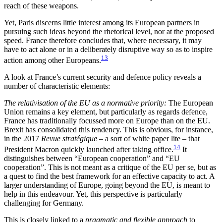
reach of these weapons.
Yet, Paris discerns little interest among its Euro­pean partners in
pursuing such ideas beyond the rhetorical level, nor at the proposed
speed. France therefore concludes that, where necessary, it may
have to act alone or in a deliberately disruptive way so as to inspire
13
action among other Europeans.
A look at France’s current security and defence policy reveals a
number of characteristic elements:
The relativisation of the EU as a normative priority:
The European
Union remains a key element, but par­ticu­larly as regards defence,
France has traditionally focussed more on Europe than on the EU.
Brexit has consolidated this tendency. This is obvious, for in­stance,
in the 2017
Revue stratégique
– a sort of white paper lite – that
14
President Macron quickly launched after taking office.
It
distinguishes between “Euro­pean cooperation” and “EU
cooperation”. This is not meant as a critique of the EU per se, but as
a quest to find the best framework for an effective capacity to act. A
larger understanding of Europe, going beyond the EU, is meant to
help in this endeavour. Yet, this perspective is particularly
challenging for Germany.
This is closely linked to a
pragmatic and flexible approach
to