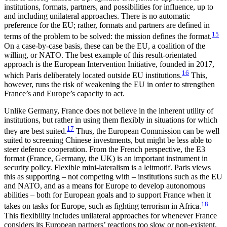
institutions, formats, partners, and possi­bilities for influence, up to
and including unilateral approaches. There is no automatic
preference for the EU; rather, formats and partners are defined in
15
terms of the problem to be solved: the mission defines the format.
On a case-by-case basis, these can be the EU, a coalition of the
willing, or NATO. The best example of this result-orientated
approach is the European Intervention Initiative, founded in 2017,
16
which Paris deliberately located outside EU institutions.
This,
however, runs the risk of weakening the EU in order to strengthen
France’s and Europe’s capacity to act.
Unlike Germany, France does not believe in the inherent utility of
institutions, but rather in using them flexibly in situations for which
17
they are best suited.
Thus, the European Commission can be well
suited to screening Chinese investments, but might be less able to
steer defence cooperation. From the French perspective, the E3
format (France, Germany, the UK) is an important instrument in
security policy. Flexible mini-lateralism is a leitmotif. Paris views
this as supporting – not competing with – institutions such as the EU
and NATO, and as a means for Europe to develop autonomous
abilities – both for European goals and to support France when it
18
takes on tasks for Europe, such as fighting terrorism in Africa.
This flexibility includes unilateral approaches for when­ever France
considers its European partners’ reactions too slow or non-existent,