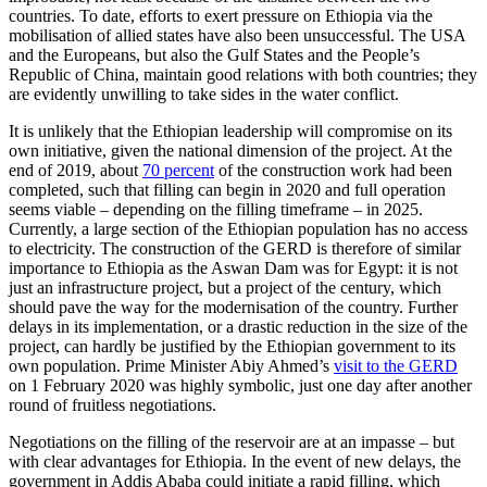
countries. To date, efforts to exert pressure on Ethiopia via the
mobilisation of allied states have also been unsuccessful. The USA
and the Europeans, but also the Gulf States and the People’s
Republic of China, maintain good relations with both countries; they
are evidently unwilling to take sides in the water conflict.
It is unlikely that the Ethiopian leadership will compromise on its
own initiative, given the national dimension of the project. At the
end of 2019, about
70 percent
of the construction work had been
completed, such that filling can begin in 2020 and full operation
seems viable – depending on the filling timeframe – in 2025.
Currently, a large section of the Ethiopian population has no access
to electricity. The construc­tion of the GERD is therefore of similar
importance to Ethiopia as the Aswan Dam was for Egypt: it is not
just an infrastructure project, but a project of the century,
which
should pave the way for the mod­erni
­sation of the country. Further
delays in its implementation, or a drastic reduction in the size of the
project, can hardly be
jus­ti­fied by the Ethiopian government to its
own population. Prime Minister Abiy Ahmed’s
visit to the GERD
on 1 February 2020 was highly symbolic, just one day after another
round of fruitless negotiations.
Negotiations on the filling of the reser­voir are at an impasse – but
with clear advantages for Ethiopia. In the event of new delays, the
government in Addis Ababa could initiate a rapid filling, which