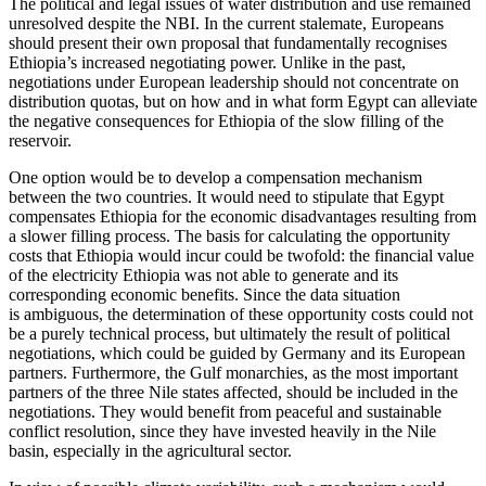
The political and legal issues of water distribu­tion and use remained
unresolved despite the NBI. In the current stalemate, Euro­peans
should present their own proposal that fundamentally recognises
Ethiopia’s increased negotiating power. Unlike in the past,
negotiations under European leader­ship should not concentrate on
distribution quotas, but on how and in what form Egypt can alleviate
the negative consequences for Ethiopia of the slow filling of the
reservoir.
One option would be to develop a compensation mechanism
between the two countries. It would need to stipulate that Egypt
compensates Ethiopia for the eco­nomic disadvantages resulting from
a slower filling process. The basis for calcu­lating the opportunity
costs that Ethiopia would incur could be twofold: the financial value
of the electricity Ethiopia was not able to generate and its
corresponding eco­nomic benefits. Since the data situation
is ambiguous, the determination of these oppor­tunity costs could not
be a purely tech­nical process, but ultimately the result of political
negotiations, which could be guided by Germany and its European
part­ners. Furthermore, the Gulf monarchies, as the most important
partners of the three Nile states affected, should be included in the
negotiations. They would benefit from peaceful and sustainable
conflict resolution, since they have invested heavily in the Nile
basin, especially in the agricultural sector.