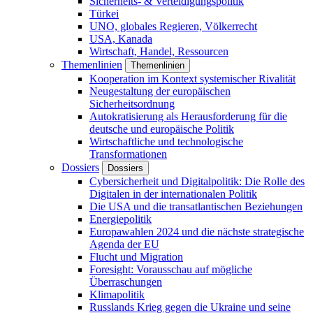
Sicherheits- & Verteidigungspolitik
Türkei
UNO, globales Regieren, Völkerrecht
USA, Kanada
Wirtschaft, Handel, Ressourcen
Themenlinien
Themenlinien
Kooperation im Kontext systemischer Rivalität
Neugestaltung der europäischen
Sicherheitsordnung
Autokratisierung als Herausforderung für die
deutsche und europäische Politik
Wirtschaftliche und technologische
Transformationen
Dossiers
Dossiers
Cybersicherheit und Digitalpolitik: Die Rolle des
Digitalen in der internationalen Politik
Die USA und die transatlantischen Beziehungen
Energiepolitik
Europawahlen 2024 und die nächste strategische
Agenda der EU
Flucht und Migration
Foresight: Vorausschau auf mögliche
Überraschungen
Klimapolitik
Russlands Krieg gegen die Ukraine und seine