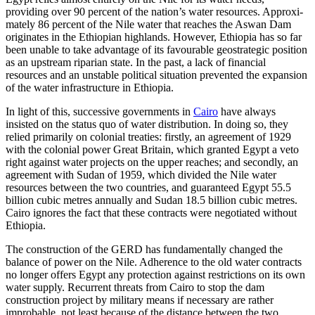
providing over 90 percent of the nation’s water resources. Approxi­
mately 86 percent of the Nile water that reaches the Aswan Dam
originates in the Ethiopian highlands. However, Ethiopia has so far
been unable to take advantage of its favourable geostrategic position
as an up­stream riparian state. In the past, a lack of financial
resources and an unstable politi­cal situation prevented the expansion
of the water infrastructure in Ethiopia.
In light of this, successive governments in
Cairo
have always
insisted on the status quo of water distribution. In doing so, they
relied primarily on colonial treaties: firstly, an agreement of 1929
with the colonial power Great Britain, which granted Egypt a veto
right against water projects on the upper reaches; and secondly, an
agreement with Sudan of 1959, which divided the Nile water
resources between the two countries, and guaranteed Egypt 55.5
billion cubic metres annually and Sudan 18.5 billion cubic metres.
Cairo ignores the fact that these contracts were negotiated without
Ethiopia.
The construction of the GERD has fundamentally changed the
balance of power on the Nile. Adherence to the old water contracts
no longer offers Egypt any pro­tec­tion against restrictions on its own
water supply. Recurrent threats from Cairo to stop the dam
construction project by military means if necessary are rather
improbable, not least because of the distance between the two