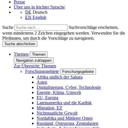
Presse
Über uns in leichter Sprache
DE
Deutsch
EN
English
Suche
Suchvorschläge erscheinen,
wenn mindestens 2 Zeichen eingegeben werden. Verwenden Sie die
Pfeiltasten, um durch die Vorschläge zu navigieren.
Suche abschicken
Themen
Themen
Navigation zuklappen
Zur Übersicht: Themen
Forschungsgebiete
Forschungsgebiete
Afrika südlich der Sahara
Asien
Digitalisierung, Cyber, Technologie
Energie, Klima, Umwelt
EU, Europa
Lateinamerika und die Karibik
Migration, EZ
Nichtstaatliche Gewalt
Nordafrika und Mittlerer Osten
Russland, Osteuropa, Zentralasien