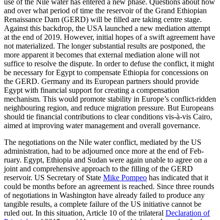
use of the Nile water has entered a new phase. Questions about how
and over what period of time the reservoir of the Grand Ethiopian
Renaissance Dam (GERD) will be filled are taking centre stage.
Against this backdrop, the USA launched a new mediation attempt
at the end of 2019. However, initial hopes of a swift agreement have
not materialized. The longer substantial results are postponed, the
more apparent it becomes that ex­ternal mediation alone will not
suffice to resolve the dispute. In order to defuse the conflict, it might
be necessary for Egypt to compensate Ethiopia for concessions on
the GERD. Germany and its European partners should provide
Egypt with financial support for creating a compensation
mechanism. This would promote stability in Europe’s conflict-ridden
neighbouring region, and reduce migration pressure. But Europeans
should tie financial contributions to clear conditions vis-à-vis Cairo,
aimed at improving water management and overall governance.
The negotiations on the Nile water conflict, mediated by the US
administration, had to be adjourned once more at the end of Feb­
ruary. Egypt, Ethiopia and Sudan were again unable to agree on a
joint and com­prehensive approach to the filling of the GERD
reservoir. US Secretary of State
Mike Pompeo
has indicated that it
could be months before an agreement is reached. Since three rounds
of negotiations in Washington have already failed to produce any
tangible results, a complete failure of the US initiative cannot be
ruled out. In this situation, Article 10 of the trilateral
Declaration of