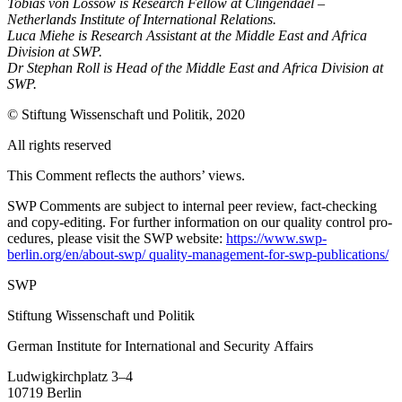
Tobias von Lossow is Research Fellow at Clingendael –
Netherlands Institute of International Relations.
Luca Miehe is Research Assistant at the Middle East
and
Africa
Division at SWP.
Dr Stephan Roll is Head of the Middle East
and
Africa Division at
SWP.
© Stiftung Wissenschaft und Politik, 2020
All rights reserved
This Comment reflects the authors’ views.
SWP Comments are subject to internal peer review, fact-checking
and copy-editing. For further information on our quality control pro­
cedures, please visit the SWP website:
https://www.swp-
berlin.org/en/about-swp/ quality-management-for-swp-publications/
SWP
Stiftung Wissenschaft und Politik
German Institute for International and Security Affairs
Ludwigkirchplatz 3–4
10719 Berlin