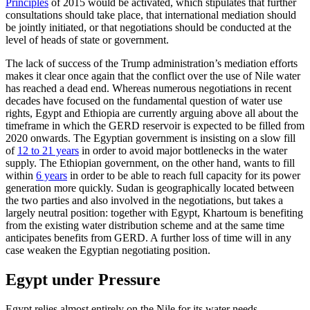
Principles
of 2015 would be activated, which stipulates that further
consultations should take place, that in­ternational mediation should
be jointly initiated, or that negotiations should be conducted at the
level of heads of state or government.
The lack of success of the Trump administration’s mediation efforts
makes it clear once again that the conflict over the use of Nile water
has reached a dead end. Whereas numerous negotiations in recent
decades have focused on the fundamental question of water use
rights, Egypt and Ethiopia are currently arguing above all about the
time­frame in which the GERD reservoir is ex­pected to be filled from
2020 onwards. The Egyptian government is insisting on a slow fill
of
12 to 21 years
in order to avoid major bottlenecks in the water
supply. The Ethio­pian government, on the other hand, wants to fill
within
6 years
in order to be able to reach full capacity for its power
generation more quickly. Sudan is geographically located between
the two parties and also in­
volved in the negotiations, but takes a
large­ly
neutral position: together with Egypt, Khartoum is benefiting
from the existing water distribution scheme and at the same time
anticipates benefits from GERD. A fur­ther loss of time will in any
case weaken the Egyptian negotiating position.
Egypt under Pressure
Egypt relies almost entirely on the Nile for its water needs,