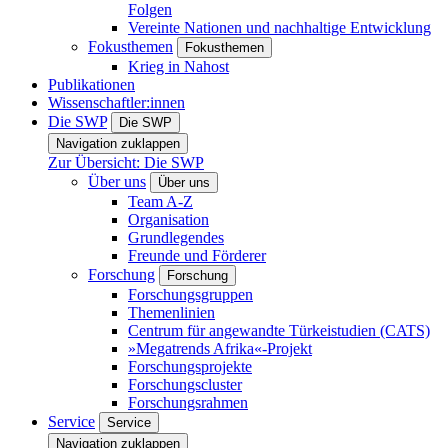
Folgen
Vereinte Nationen und nachhaltige Entwicklung
Fokusthemen
Fokusthemen
Krieg in Nahost
Publikationen
Wissenschaftler:innen
Die SWP
Die SWP
Navigation zuklappen
Zur Übersicht: Die SWP
Über uns
Über uns
Team A-Z
Organisation
Grundlegendes
Freunde und Förderer
Forschung
Forschung
Forschungsgruppen
Themenlinien
Centrum für angewandte Türkeistudien (CATS)
»Megatrends Afrika«-Projekt
Forschungsprojekte
Forschungscluster
Forschungsrahmen
Service
Service
Navigation zuklappen