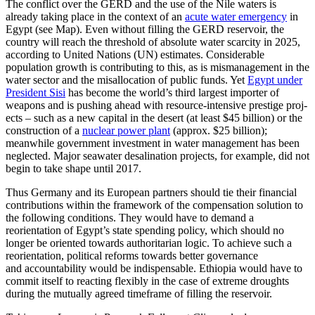
The conflict over the GERD and the use of the Nile waters is
already taking place in the context of an
acute water emergency
in
Egypt (see Map). Even without filling the GERD reservoir, the
country will reach the threshold of absolute water scarcity in 2025,
according to United Nations (UN) estimates. Considerable
population growth is contributing to this, as is mismanagement in the
water sector and the misallo­cation of public funds. Yet
Egypt under
President Sisi
has become the world’s third largest importer of
weapons and is pushing ahead with resource-intensive prestige proj­
ects – such as a new capital in the desert (at least $45 billion) or the
construction of a
nuclear power plant
(approx. $25 billion);
meanwhile government investment in water
management has been
neglected. Major sea­water desalination projects, for example, did not
begin to take shape until 2017.
Thus Germany and its European part­ners should tie their financial
contributions with­in the framework of the compensation solution to
the following conditions. They would have to demand a
reorientation of Egypt’s state spending policy, which should no
longer be oriented towards authoritarian logic. To achieve such a
reorientation, po­lit­i­cal reforms towards better governance
and accountability would be indispensable. Ethio­pia would have to
commit itself to re­act­ing flexibly in the case of extreme droughts
during the mutually agreed time­frame of filling the reservoir.