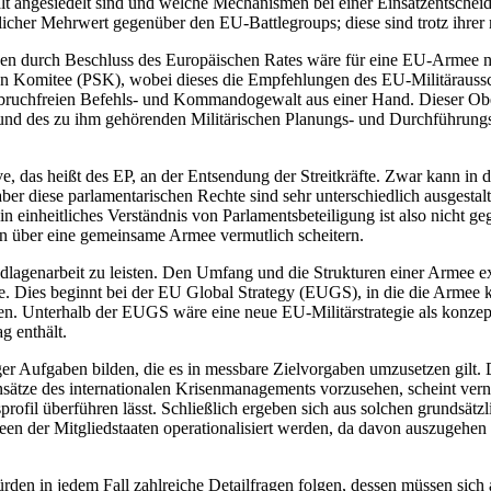
ange­siedelt sind und welche Mechanismen bei einer Einsatzentscheid
licher Mehr­wert gegenüber den EU-Battle­groups; diese sind trotz ihrer 
 durch Beschluss des Europäischen Rates wäre für eine EU-Armee nicht 
hen Ko­mitee (PSK), wobei dieses die Empfehlungen des EU-Militäraus
bruchfreien Befehls- und Kommandogewalt aus einer Hand. Dieser Oberb
und des zu ihm gehören­den Militärischen Planungs- und Durchführungs­
 das heißt des EP, an der Ent­sendung der Streitkräfte. Zwar kann in d
ber diese par­la­mentarischen Rechte sind sehr unter­
schied­lich ausgesta
 einheit­liches Verständnis von Parlamentsbeteiligung ist also nicht ge
en über eine gemeinsame Armee ver­mutlich scheitern.
enarbeit zu leisten. Den Umfang und die Strukturen einer Armee ex ante
. Dies beginnt bei der EU Global Strategy (EUGS), in die die Armee kon
. Unterhalb der EUGS wäre eine neue EU-Militär­strate­gie als konzep­ti
g enthält.
rger Auf­gaben bilden, die es in messbare Ziel­vorgaben umzusetzen gilt
n­sätze des internationalen Krisenmanage­ments vorzusehen, scheint ver
ts­profil überführen lässt. Schließlich ergeben sich aus solchen grundsä
 der Mitgliedstaaten operationalisiert werden, da davon auszugehen i
den in jedem Fall zahlreiche Detailfragen folgen, dessen müssen sich