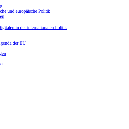
ng
sche und europäische Politik
nen
gitalen in der internationalen Politik
 Agenda der EU
ngen
gen