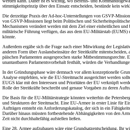
werden kann. Daher ist es wichtig, wo Befehls- und Kommandogewalt 
stimmigkeitsprinzip über den Einsatz ent­scheiden, bestünde kein wirk­
Die derzeitige Praxis der Ad-hoc-Unter­stellungen von GSVP-Missionen
von GSVP-Missionen liegt beim Politi­schen und Sicherheitspolitisc
Mechanismen verändert werden mit dem Ziel einer einheitlichen und 
militä­ri­sche Führung verfügen, das aus dem EU-Militärstab (EUMS) 
könnte.
Außerdem ergäbe sich die Frage nach einer Mitwirkung der Legislative,
ande­ren Form über Auslandseinsätze der Streit­kräfte mit­entscheiden, a
päischen Par­la­menten ausge­sprochen starke
Mitbestimmungsrechte. Ein
un­antastbaren Parlamentsvorbehalt fest­hält, würden die Verhandlung
In der Gründungsphase wäre demnach vor allem konzeptionelle Grundlag
Analyse empfehlen, wie die EU-Streitmacht ausgerichtet werden sollte
EUGS klar mit den Interessen und Prioritäten der EU ver­knüpft werden
Rolle der Streit­kräfte beschreibt und genaue Vor­gaben zu deren Auftra
Die Basis für die EU-Militärstrategie könn­ten weiterhin die Petersbe
und Strukturen der Streitmacht. Eine EU-Armee in erster Linie für Ei
Aufträgen entsteht ein Anfor­derungskatalog, der sich in ein Fähig­kei
Darüber hinaus müssten fortbestehende Abhängigkeiten von den Armeen
Zeit nicht durchhaltefähig aufstellen ließen.
Eine 28. Armee aufzubauen wäre eine Grundsatzentscheidung. Ihr wür