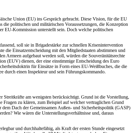
opäische Union (EU) ins Gespräch
gebracht. Diese Vision, für die EU
s die politischen und militärischen Voraussetzungen, die Konzeption
der EU-Kommission unter­stellt sein. Doch welche politischen
send, soll sie in Brigade­stärke zur schnel­len Krisenintervention
te die Einsatzentscheidung mit den Mitglied­staaten abstimmen und
alen Armeen aufgebaut werden soll, würden die Souverä­nitäts­rechte
 Union (EUV) dienen,
der eine einstimmige Entscheidung des Euro­
icherheitsdoktrin für Ein­sätze in Form eines EU-Weißbuches, die die
mee durch einen Inspekteur und sein Führungskommando.
Streitkräfte am wenigsten berücksichtigt. Grund ist die Vorstellung,
e Fragen zu klären, zum Bei­spiel auf welcher vertraglichen Grund­
er dem Dach der Gemein­
samen Außen- und Sicherheitspolitik
(GASP)
 werden? Wie wären die
Unterstellungsverhältnisse und, daraus
legbar und durch­haltefähig, als Kraft der ersten Stunde ein­gesetzt