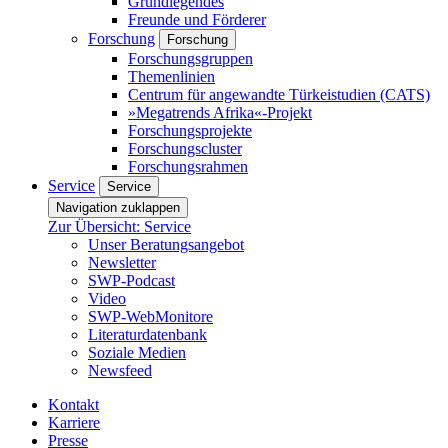
Grundlegendes
Freunde und Förderer
Forschung
Forschung
Forschungsgruppen
Themenlinien
Centrum für angewandte Türkeistudien (CATS)
»Megatrends Afrika«-Projekt
Forschungsprojekte
Forschungscluster
Forschungsrahmen
Service
Service
Navigation zuklappen
Zur Übersicht: Service
Unser Beratungsangebot
Newsletter
SWP-Podcast
Video
SWP-WebMonitore
Literaturdatenbank
Soziale Medien
Newsfeed
Kontakt
Karriere
Presse