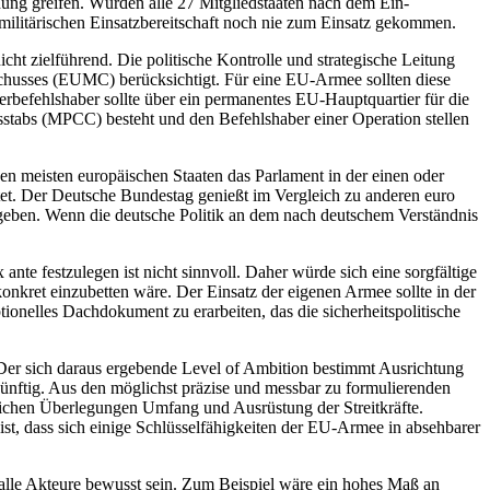
ung greifen. Würden alle 27 Mitgliedstaaten nach dem Ein­
militä­rischen Einsatz­bereit­schaft noch nie zum Einsatz gekommen.
zielführend. Die poli­ti­sche Kontrolle und strategische Lei­tung
schusses (EUMC) berücksichtigt. Für eine EU-Armee sollten diese
efehlshaber sollte über ein per­ma­nentes EU-Hauptquartier für die
stabs (MPCC) besteht und den Befehls­haber einer Operation stellen
en meisten europäischen Staaten das Par­la­ment in der einen oder
ltet. Der Deut­sche Bundes
­tag genießt im Ver­gleich zu anderen euro­
­ge­ben. Wenn die deutsche Politik an dem nach deut­schem Verständnis
 festzulegen ist nicht sinn­voll. Daher würde sich eine sorg­fältige
­kret einzubetten wäre. Der Ein­satz der eigenen Armee sollte in der
onelles Dachdokument zu er­arbei­ten, das die sicherheitspolitische
. Der sich dar­aus ergebende Level of Ambition bestimmt Ausrichtung
nünftig. Aus den möglichst präzise und messbar zu for­mulierenden
tzlichen Über­legungen Umfang und Ausrüstung der Streitkräfte.
st, dass sich einige Schlüsselfähigkeiten der EU-Armee in absehbarer
 alle Akteure bewusst sein. Zum Beispiel wäre ein hohes Maß an