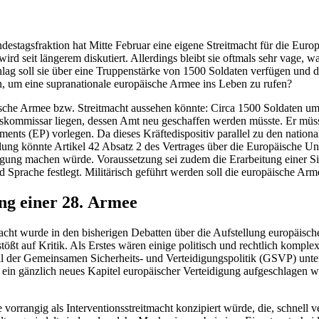
destags­fraktion
hat Mitte Februar eine eigene Streitmacht für die Eur
d seit längerem diskutiert. Allerdings bleibt sie oftmals
sehr vage, wa
chlag soll sie über eine Truppenstärke von 1500 Soldaten verfügen und 
n, um eine supranationale europäische Armee ins Leben zu rufen?
he Armee bzw. Streitmacht aus­sehen könnte: Circa 1500 Soldaten umfas­
ngskommissar liegen, dessen Amt neu geschaffen werden müsste. Er müss
ents (EP) vor­legen. Da dieses Kräfte­dispositiv parallel zu den nation
stel­lung könnte Artikel 42 Absatz 2 des Vertra­ges über die Europäische
ingung machen würde. Vor­aussetzung sei zudem die Er­arbeitung einer S
 Sprache fest­
legt. Militä­risch geführt werden soll die euro
­päische Ar
ng einer 28. Armee
t wurde in den bisherigen Debatten über die Aufstellung europäischer 
ßt auf Kritik. Als Erstes wären einige politisch und recht­lich komplex
il der Gemein­
sa­men Sicherheits- und Verteidigungs­
politik (GSVP) unt
o ein gänz­lich neues Kapi­tel europäischer Verteidigung aufgeschlagen
rrangig als Interventionsstreitmacht konzipiert würde, die, schnell ver