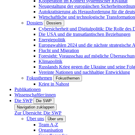
Kooperation im Kontext systemischer Rivalität
Neugestaltung der europäischen Sicherheitsordnu
Autokratisierung als Herausforderung für die deut
Wirtschaftliche und technologische Transformatio
Dossiers
Dossiers
Cybersicherheit und Digitalpolitik: Die Rolle des Di
Die USA und die transatlantischen Beziehungen
Energiepolitik
Europawahlen 2024 und die nächste strategische
Flucht und Migration
Foresight: Vorausschau auf mögliche Überraschu
Klimapolitik
Russlands Krieg gegen die Ukraine und seine Fol
Vereinte Nationen und nachhaltige Entwicklung
Fokusthemen
Fokusthemen
Krieg in Nahost
Publikationen
Wissenschaftler:innen
Die SWP
Die SWP
Navigation zuklappen
Zur Übersicht: Die SWP
Über uns
Über uns
Team A-Z
Organisation