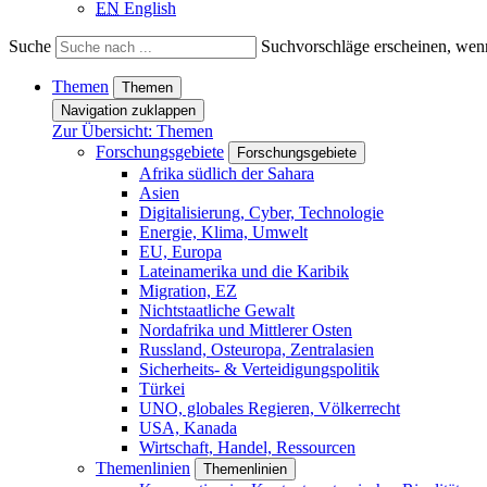
EN
English
Suche
Suchvorschläge erscheinen, wenn
Themen
Themen
Navigation zuklappen
Zur Übersicht: Themen
Forschungsgebiete
Forschungsgebiete
Afrika südlich der Sahara
Asien
Digitalisierung, Cyber, Technologie
Energie, Klima, Umwelt
EU, Europa
Lateinamerika und die Karibik
Migration, EZ
Nichtstaatliche Gewalt
Nordafrika und Mittlerer Osten
Russland, Osteuropa, Zentralasien
Sicherheits- & Verteidigungspolitik
Türkei
UNO, globales Regieren, Völkerrecht
USA, Kanada
Wirtschaft, Handel, Ressourcen
Themenlinien
Themenlinien