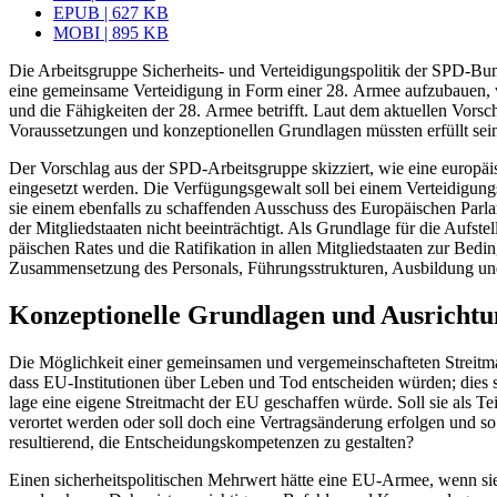
EPUB | 627 KB
MOBI | 895 KB
Die Arbeitsgruppe Sicherheits- und Verteidigungspolitik der SPD-Bun
eine gemeinsame Verteidigung in Form einer 28. Armee aufzubauen, wir
und
die Fähigkeiten der 28. Armee betrifft. Laut dem aktuellen Vor­s
Voraussetzungen und konzeptionellen Grundlagen müssten erfüllt sei
Der Vorschlag aus der SPD-Arbeitsgruppe skizziert, wie eine europäisc
eingesetzt werden. Die Verfügungsgewalt soll bei einem Ver­teidi­gu
sie einem ebenfalls zu schaffenden Aus­schuss des Europäischen Parlam
der Mitgliedstaaten nicht be­ein­träch­tigt. Als Grundlage für die Auf
päischen Rates und die Ratifikation in allen Mitglied­staaten zur Bed
Zusammensetzung des Personals, Füh­rungs­strukturen, Ausbildung und
Konzeptionelle Grundlagen und Ausrichtu
Die Möglichkeit einer gemeinsamen und vergemeinschafteten Streitmach
dass EU-Institutionen über Leben und Tod entscheiden würden; dies stö
lage eine eigene Streit­macht der EU ge­
schaffen würde. Soll sie als Te
ver­ortet werden oder soll doch eine Vertragsänderung erfolgen und s
resultierend, die Ent­scheidungskompetenzen
zu gestalten?
Einen sicherheitspolitischen Mehrwert hätte eine EU-Armee, wenn sie vo