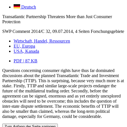
Deutsch
Transatlantic Partnership Threatens More than Just Consumer
Protection
SWP Comment 2014/C 32, 09.07.2014, 4 Seiten
Forschungsgebiete
Wirtschaft, Handel, Ressourcen
EU, Europa
USA, Kanada
PDF | 87 KB
Questions concerning consumer rights have thus far dominated
discussions about the planned Transatlantic Trade and Investment
Partnership (TTIP). This is surprising, because very much more is at
stake. Firstly, TTIP and similar large-scale projects endanger the
future of the multilateral trading order. Secondly, before the
agreement can be signed, enormous and as yet entirely unexplored
obstacles will need to be overcome; this includes the question of
inter-state dispute settlement. The economic benefits of TTIP will
also be smaller than claimed, whereas the long-term political
damage, especially for Germany, could be considerable.
Zum Anfang der Seite springen