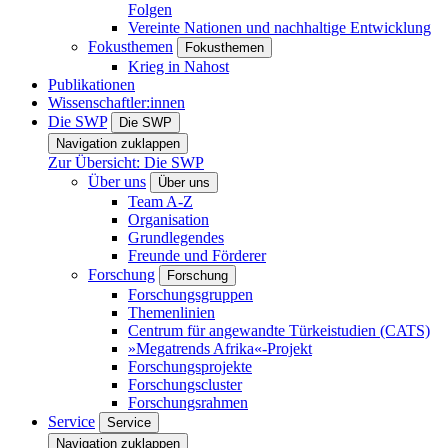
Folgen
Vereinte Nationen und nachhaltige Entwicklung
Fokusthemen
Fokusthemen
Krieg in Nahost
Publikationen
Wissenschaftler:innen
Die SWP
Die SWP
Navigation zuklappen
Zur Übersicht: Die SWP
Über uns
Über uns
Team A-Z
Organisation
Grundlegendes
Freunde und Förderer
Forschung
Forschung
Forschungsgruppen
Themenlinien
Centrum für angewandte Türkeistudien (CATS)
»Megatrends Afrika«-Projekt
Forschungsprojekte
Forschungscluster
Forschungsrahmen
Service
Service
Navigation zuklappen