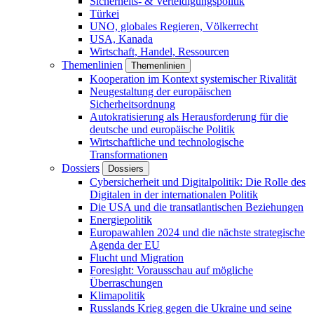
Sicherheits- & Verteidigungspolitik
Türkei
UNO, globales Regieren, Völkerrecht
USA, Kanada
Wirtschaft, Handel, Ressourcen
Themenlinien
Themenlinien
Kooperation im Kontext systemischer Rivalität
Neugestaltung der europäischen
Sicherheitsordnung
Autokratisierung als Herausforderung für die
deutsche und europäische Politik
Wirtschaftliche und technologische
Transformationen
Dossiers
Dossiers
Cybersicherheit und Digitalpolitik: Die Rolle des
Digitalen in der internationalen Politik
Die USA und die transatlantischen Beziehungen
Energiepolitik
Europawahlen 2024 und die nächste strategische
Agenda der EU
Flucht und Migration
Foresight: Vorausschau auf mögliche
Überraschungen
Klimapolitik
Russlands Krieg gegen die Ukraine und seine