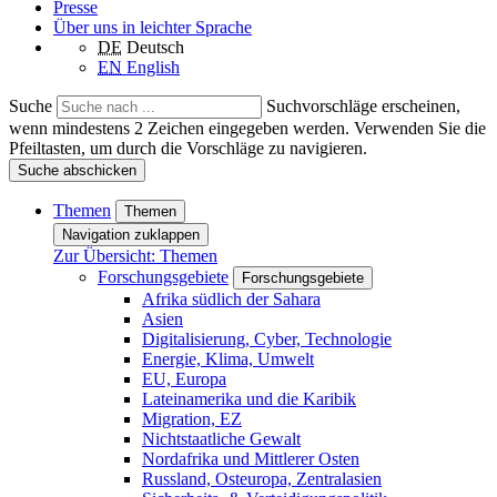
Presse
Über uns in leichter Sprache
DE
Deutsch
EN
English
Suche
Suchvorschläge erscheinen,
wenn mindestens 2 Zeichen eingegeben werden. Verwenden Sie die
Pfeiltasten, um durch die Vorschläge zu navigieren.
Suche abschicken
Themen
Themen
Navigation zuklappen
Zur Übersicht: Themen
Forschungsgebiete
Forschungsgebiete
Afrika südlich der Sahara
Asien
Digitalisierung, Cyber, Technologie
Energie, Klima, Umwelt
EU, Europa
Lateinamerika und die Karibik
Migration, EZ
Nichtstaatliche Gewalt
Nordafrika und Mittlerer Osten
Russland, Osteuropa, Zentralasien