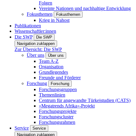
Folgen
Vereinte Nationen und nachhaltige Entwicklung
Fokusthemen
Fokusthemen
Krieg in Nahost
Publikationen
Wissenschaftler:innen
Die SWP
Die SWP
Navigation zuklappen
Zur Übersicht: Die SWP
Über uns
Über uns
Team A-Z
Organisation
Grundlegendes
Freunde und Förderer
Forschung
Forschung
Forschungsgruppen
Themenlinien
Centrum für angewandte Türkeistudien (CATS)
»Megatrends Afrika«-Projekt
Forschungsprojekte
Forschungscluster
Forschungsrahmen
Service
Service
Navigation zuklappen