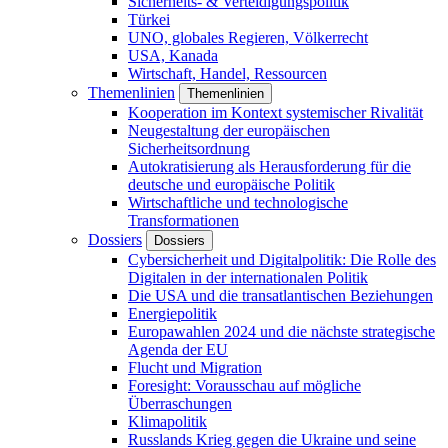
Sicherheits- & Verteidigungspolitik
Türkei
UNO, globales Regieren, Völkerrecht
USA, Kanada
Wirtschaft, Handel, Ressourcen
Themenlinien
Themenlinien
Kooperation im Kontext systemischer Rivalität
Neugestaltung der europäischen
Sicherheitsordnung
Autokratisierung als Herausforderung für die
deutsche und europäische Politik
Wirtschaftliche und technologische
Transformationen
Dossiers
Dossiers
Cybersicherheit und Digitalpolitik: Die Rolle des
Digitalen in der internationalen Politik
Die USA und die transatlantischen Beziehungen
Energiepolitik
Europawahlen 2024 und die nächste strategische
Agenda der EU
Flucht und Migration
Foresight: Vorausschau auf mögliche
Überraschungen
Klimapolitik
Russlands Krieg gegen die Ukraine und seine