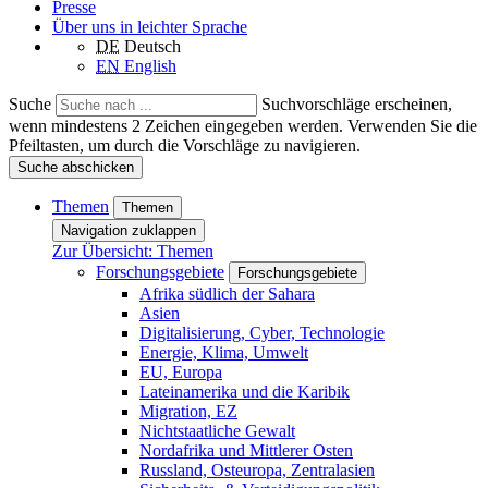
Presse
Über uns in leichter Sprache
DE
Deutsch
EN
English
Suche
Suchvorschläge erscheinen,
wenn mindestens 2 Zeichen eingegeben werden. Verwenden Sie die
Pfeiltasten, um durch die Vorschläge zu navigieren.
Suche abschicken
Themen
Themen
Navigation zuklappen
Zur Übersicht: Themen
Forschungsgebiete
Forschungsgebiete
Afrika südlich der Sahara
Asien
Digitalisierung, Cyber, Technologie
Energie, Klima, Umwelt
EU, Europa
Lateinamerika und die Karibik
Migration, EZ
Nichtstaatliche Gewalt
Nordafrika und Mittlerer Osten
Russland, Osteuropa, Zentralasien